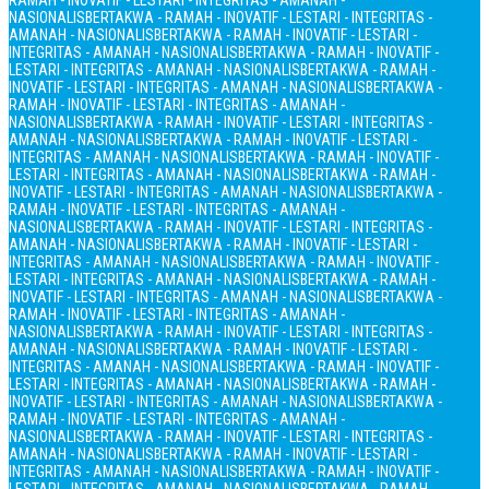
RAMAH - INOVATIF - LESTARI - INTEGRITAS - AMANAH -
NASIONALIS
BERTAKWA - RAMAH - INOVATIF - LESTARI - INTEGRITAS -
AMANAH - NASIONALIS
BERTAKWA - RAMAH - INOVATIF - LESTARI -
INTEGRITAS - AMANAH - NASIONALIS
BERTAKWA - RAMAH - INOVATIF -
LESTARI - INTEGRITAS - AMANAH - NASIONALIS
BERTAKWA - RAMAH -
INOVATIF - LESTARI - INTEGRITAS - AMANAH - NASIONALIS
BERTAKWA -
RAMAH - INOVATIF - LESTARI - INTEGRITAS - AMANAH -
NASIONALIS
BERTAKWA - RAMAH - INOVATIF - LESTARI - INTEGRITAS -
AMANAH - NASIONALIS
BERTAKWA - RAMAH - INOVATIF - LESTARI -
INTEGRITAS - AMANAH - NASIONALIS
BERTAKWA - RAMAH - INOVATIF -
LESTARI - INTEGRITAS - AMANAH - NASIONALIS
BERTAKWA - RAMAH -
INOVATIF - LESTARI - INTEGRITAS - AMANAH - NASIONALIS
BERTAKWA -
RAMAH - INOVATIF - LESTARI - INTEGRITAS - AMANAH -
NASIONALIS
BERTAKWA - RAMAH - INOVATIF - LESTARI - INTEGRITAS -
AMANAH - NASIONALIS
BERTAKWA - RAMAH - INOVATIF - LESTARI -
INTEGRITAS - AMANAH - NASIONALIS
BERTAKWA - RAMAH - INOVATIF -
LESTARI - INTEGRITAS - AMANAH - NASIONALIS
BERTAKWA - RAMAH -
INOVATIF - LESTARI - INTEGRITAS - AMANAH - NASIONALIS
BERTAKWA -
RAMAH - INOVATIF - LESTARI - INTEGRITAS - AMANAH -
NASIONALIS
BERTAKWA - RAMAH - INOVATIF - LESTARI - INTEGRITAS -
AMANAH - NASIONALIS
BERTAKWA - RAMAH - INOVATIF - LESTARI -
INTEGRITAS - AMANAH - NASIONALIS
BERTAKWA - RAMAH - INOVATIF -
LESTARI - INTEGRITAS - AMANAH - NASIONALIS
BERTAKWA - RAMAH -
INOVATIF - LESTARI - INTEGRITAS - AMANAH - NASIONALIS
BERTAKWA -
RAMAH - INOVATIF - LESTARI - INTEGRITAS - AMANAH -
NASIONALIS
BERTAKWA - RAMAH - INOVATIF - LESTARI - INTEGRITAS -
AMANAH - NASIONALIS
BERTAKWA - RAMAH - INOVATIF - LESTARI -
INTEGRITAS - AMANAH - NASIONALIS
BERTAKWA - RAMAH - INOVATIF -