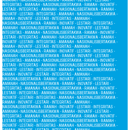
AMANAH - NASIONALIS
BERTAKWA - RAMAH - INOVATIF - LESTARI -
INTEGRITAS - AMANAH - NASIONALIS
BERTAKWA - RAMAH - INOVATIF -
LESTARI - INTEGRITAS - AMANAH - NASIONALIS
BERTAKWA - RAMAH -
INOVATIF - LESTARI - INTEGRITAS - AMANAH - NASIONALIS
BERTAKWA -
RAMAH - INOVATIF - LESTARI - INTEGRITAS - AMANAH -
NASIONALIS
BERTAKWA - RAMAH - INOVATIF - LESTARI - INTEGRITAS -
AMANAH - NASIONALIS
BERTAKWA - RAMAH - INOVATIF - LESTARI -
INTEGRITAS - AMANAH - NASIONALIS
BERTAKWA - RAMAH - INOVATIF -
LESTARI - INTEGRITAS - AMANAH - NASIONALIS
BERTAKWA - RAMAH -
INOVATIF - LESTARI - INTEGRITAS - AMANAH - NASIONALIS
BERTAKWA -
RAMAH - INOVATIF - LESTARI - INTEGRITAS - AMANAH -
NASIONALIS
BERTAKWA - RAMAH - INOVATIF - LESTARI - INTEGRITAS -
AMANAH - NASIONALIS
BERTAKWA - RAMAH - INOVATIF - LESTARI -
INTEGRITAS - AMANAH - NASIONALIS
BERTAKWA - RAMAH - INOVATIF -
LESTARI - INTEGRITAS - AMANAH - NASIONALIS
BERTAKWA - RAMAH -
INOVATIF - LESTARI - INTEGRITAS - AMANAH - NASIONALIS
BERTAKWA -
RAMAH - INOVATIF - LESTARI - INTEGRITAS - AMANAH -
NASIONALIS
BERTAKWA - RAMAH - INOVATIF - LESTARI - INTEGRITAS -
AMANAH - NASIONALIS
BERTAKWA - RAMAH - INOVATIF - LESTARI -
INTEGRITAS - AMANAH - NASIONALIS
BERTAKWA - RAMAH - INOVATIF -
LESTARI - INTEGRITAS - AMANAH - NASIONALIS
BERTAKWA - RAMAH -
INOVATIF - LESTARI - INTEGRITAS - AMANAH - NASIONALIS
BERTAKWA -
RAMAH - INOVATIF - LESTARI - INTEGRITAS - AMANAH -
NASIONALIS
BERTAKWA - RAMAH - INOVATIF - LESTARI - INTEGRITAS -
AMANAH - NASIONALIS
BERTAKWA - RAMAH - INOVATIF - LESTARI -
INTEGRITAS - AMANAH - NASIONALIS
BERTAKWA - RAMAH - INOVATIF -
LESTARI - INTEGRITAS - AMANAH - NASIONALIS
BERTAKWA - RAMAH -
INOVATIF - LESTARI - INTEGRITAS - AMANAH - NASIONALIS
BERTAKWA -