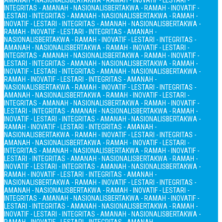
AMANAH - NASIONALIS
BERTAKWA - RAMAH - INOVATIF - LESTARI -
INTEGRITAS - AMANAH - NASIONALIS
BERTAKWA - RAMAH - INOVATIF -
LESTARI - INTEGRITAS - AMANAH - NASIONALIS
BERTAKWA - RAMAH -
INOVATIF - LESTARI - INTEGRITAS - AMANAH - NASIONALIS
BERTAKWA -
RAMAH - INOVATIF - LESTARI - INTEGRITAS - AMANAH -
NASIONALIS
BERTAKWA - RAMAH - INOVATIF - LESTARI - INTEGRITAS -
AMANAH - NASIONALIS
BERTAKWA - RAMAH - INOVATIF - LESTARI -
INTEGRITAS - AMANAH - NASIONALIS
BERTAKWA - RAMAH - INOVATIF -
LESTARI - INTEGRITAS - AMANAH - NASIONALIS
BERTAKWA - RAMAH -
INOVATIF - LESTARI - INTEGRITAS - AMANAH - NASIONALIS
BERTAKWA -
RAMAH - INOVATIF - LESTARI - INTEGRITAS - AMANAH -
NASIONALIS
BERTAKWA - RAMAH - INOVATIF - LESTARI - INTEGRITAS -
AMANAH - NASIONALIS
BERTAKWA - RAMAH - INOVATIF - LESTARI -
INTEGRITAS - AMANAH - NASIONALIS
BERTAKWA - RAMAH - INOVATIF -
LESTARI - INTEGRITAS - AMANAH - NASIONALIS
BERTAKWA - RAMAH -
INOVATIF - LESTARI - INTEGRITAS - AMANAH - NASIONALIS
BERTAKWA -
RAMAH - INOVATIF - LESTARI - INTEGRITAS - AMANAH -
NASIONALIS
BERTAKWA - RAMAH - INOVATIF - LESTARI - INTEGRITAS -
AMANAH - NASIONALIS
BERTAKWA - RAMAH - INOVATIF - LESTARI -
INTEGRITAS - AMANAH - NASIONALIS
BERTAKWA - RAMAH - INOVATIF -
LESTARI - INTEGRITAS - AMANAH - NASIONALIS
BERTAKWA - RAMAH -
INOVATIF - LESTARI - INTEGRITAS - AMANAH - NASIONALIS
BERTAKWA -
RAMAH - INOVATIF - LESTARI - INTEGRITAS - AMANAH -
NASIONALIS
BERTAKWA - RAMAH - INOVATIF - LESTARI - INTEGRITAS -
AMANAH - NASIONALIS
BERTAKWA - RAMAH - INOVATIF - LESTARI -
INTEGRITAS - AMANAH - NASIONALIS
BERTAKWA - RAMAH - INOVATIF -
LESTARI - INTEGRITAS - AMANAH - NASIONALIS
BERTAKWA - RAMAH -
INOVATIF - LESTARI - INTEGRITAS - AMANAH - NASIONALIS
BERTAKWA -