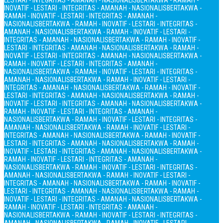
LESTARI - INTEGRITAS - AMANAH - NASIONALIS
BERTAKWA - RAMAH -
INOVATIF - LESTARI - INTEGRITAS - AMANAH - NASIONALIS
BERTAKWA -
RAMAH - INOVATIF - LESTARI - INTEGRITAS - AMANAH -
NASIONALIS
BERTAKWA - RAMAH - INOVATIF - LESTARI - INTEGRITAS -
AMANAH - NASIONALIS
BERTAKWA - RAMAH - INOVATIF - LESTARI -
INTEGRITAS - AMANAH - NASIONALIS
BERTAKWA - RAMAH - INOVATIF -
LESTARI - INTEGRITAS - AMANAH - NASIONALIS
BERTAKWA - RAMAH -
INOVATIF - LESTARI - INTEGRITAS - AMANAH - NASIONALIS
BERTAKWA -
RAMAH - INOVATIF - LESTARI - INTEGRITAS - AMANAH -
NASIONALIS
BERTAKWA - RAMAH - INOVATIF - LESTARI - INTEGRITAS -
AMANAH - NASIONALIS
BERTAKWA - RAMAH - INOVATIF - LESTARI -
INTEGRITAS - AMANAH - NASIONALIS
BERTAKWA - RAMAH - INOVATIF -
LESTARI - INTEGRITAS - AMANAH - NASIONALIS
BERTAKWA - RAMAH -
INOVATIF - LESTARI - INTEGRITAS - AMANAH - NASIONALIS
BERTAKWA -
RAMAH - INOVATIF - LESTARI - INTEGRITAS - AMANAH -
NASIONALIS
BERTAKWA - RAMAH - INOVATIF - LESTARI - INTEGRITAS -
AMANAH - NASIONALIS
BERTAKWA - RAMAH - INOVATIF - LESTARI -
INTEGRITAS - AMANAH - NASIONALIS
BERTAKWA - RAMAH - INOVATIF -
LESTARI - INTEGRITAS - AMANAH - NASIONALIS
BERTAKWA - RAMAH -
INOVATIF - LESTARI - INTEGRITAS - AMANAH - NASIONALIS
BERTAKWA -
RAMAH - INOVATIF - LESTARI - INTEGRITAS - AMANAH -
NASIONALIS
BERTAKWA - RAMAH - INOVATIF - LESTARI - INTEGRITAS -
AMANAH - NASIONALIS
BERTAKWA - RAMAH - INOVATIF - LESTARI -
INTEGRITAS - AMANAH - NASIONALIS
BERTAKWA - RAMAH - INOVATIF -
LESTARI - INTEGRITAS - AMANAH - NASIONALIS
BERTAKWA - RAMAH -
INOVATIF - LESTARI - INTEGRITAS - AMANAH - NASIONALIS
BERTAKWA -
RAMAH - INOVATIF - LESTARI - INTEGRITAS - AMANAH -
NASIONALIS
BERTAKWA - RAMAH - INOVATIF - LESTARI - INTEGRITAS -