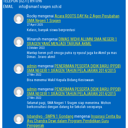
TELEPON
(0271) 891096
EMAIL
info@sman1sragen.sch.id
Rocky
mengenai
Acara ROOTS DAY Ke-2 Agen Perubahan
SMA Negeri 1 Sragen
27 April 2025
Kelass, banyak siswa berprestasi
Winarsih
mengenai
DIMAS WIDHI ALUMNI SMA NEGERI 1
SRAGEN YANG MENJADI TARUNA AKMIL
5 Oktober 2022
Mantap keren poll smoga putra sy nyusul juga ke Akmil ya mas
Dimas...bravo akmil
admin
mengenai
PENERIMAN PESERTA DIDIK BARU (PPDB)
SMA NEGERI 1 SRAGEN TAHUN PELAJARAN 2014/2015
27 Mei 2022
Bisa menemui Wakil Kepala Bidang Kesiswaan.
admin
mengenai
PENERIMAN PESERTA DIDIK BARU (PPDB)
SMA NEGERI 1 SRAGEN TAHUN PELAJARAN 2014/2015
27 Mei 2022
Selamat pagi, SMA Negeri 1 Sragen siap menerima. Mohon
berkonsultasi dengan datang ke Sekolah secepanya.
Isbandiyo - SMPN 1 Gondang
mengenai
Inspirasi Cerita Ibu
Ayu Chandra Dewi dalam Program Pendidikan Guru
Penggerak