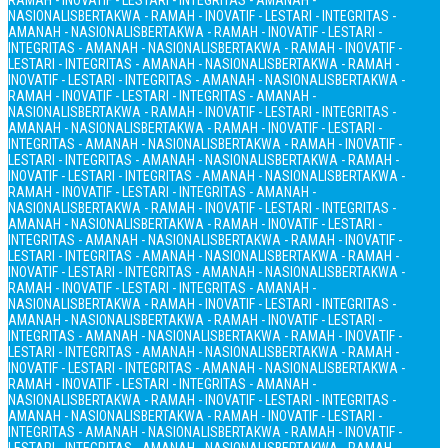
RAMAH - INOVATIF - LESTARI - INTEGRITAS - AMANAH -
NASIONALIS
BERTAKWA - RAMAH - INOVATIF - LESTARI - INTEGRITAS -
AMANAH - NASIONALIS
BERTAKWA - RAMAH - INOVATIF - LESTARI -
INTEGRITAS - AMANAH - NASIONALIS
BERTAKWA - RAMAH - INOVATIF -
LESTARI - INTEGRITAS - AMANAH - NASIONALIS
BERTAKWA - RAMAH -
INOVATIF - LESTARI - INTEGRITAS - AMANAH - NASIONALIS
BERTAKWA -
RAMAH - INOVATIF - LESTARI - INTEGRITAS - AMANAH -
NASIONALIS
BERTAKWA - RAMAH - INOVATIF - LESTARI - INTEGRITAS -
AMANAH - NASIONALIS
BERTAKWA - RAMAH - INOVATIF - LESTARI -
INTEGRITAS - AMANAH - NASIONALIS
BERTAKWA - RAMAH - INOVATIF -
LESTARI - INTEGRITAS - AMANAH - NASIONALIS
BERTAKWA - RAMAH -
INOVATIF - LESTARI - INTEGRITAS - AMANAH - NASIONALIS
BERTAKWA -
RAMAH - INOVATIF - LESTARI - INTEGRITAS - AMANAH -
NASIONALIS
BERTAKWA - RAMAH - INOVATIF - LESTARI - INTEGRITAS -
AMANAH - NASIONALIS
BERTAKWA - RAMAH - INOVATIF - LESTARI -
INTEGRITAS - AMANAH - NASIONALIS
BERTAKWA - RAMAH - INOVATIF -
LESTARI - INTEGRITAS - AMANAH - NASIONALIS
BERTAKWA - RAMAH -
INOVATIF - LESTARI - INTEGRITAS - AMANAH - NASIONALIS
BERTAKWA -
RAMAH - INOVATIF - LESTARI - INTEGRITAS - AMANAH -
NASIONALIS
BERTAKWA - RAMAH - INOVATIF - LESTARI - INTEGRITAS -
AMANAH - NASIONALIS
BERTAKWA - RAMAH - INOVATIF - LESTARI -
INTEGRITAS - AMANAH - NASIONALIS
BERTAKWA - RAMAH - INOVATIF -
LESTARI - INTEGRITAS - AMANAH - NASIONALIS
BERTAKWA - RAMAH -
INOVATIF - LESTARI - INTEGRITAS - AMANAH - NASIONALIS
BERTAKWA -
RAMAH - INOVATIF - LESTARI - INTEGRITAS - AMANAH -
NASIONALIS
BERTAKWA - RAMAH - INOVATIF - LESTARI - INTEGRITAS -
AMANAH - NASIONALIS
BERTAKWA - RAMAH - INOVATIF - LESTARI -
INTEGRITAS - AMANAH - NASIONALIS
BERTAKWA - RAMAH - INOVATIF -