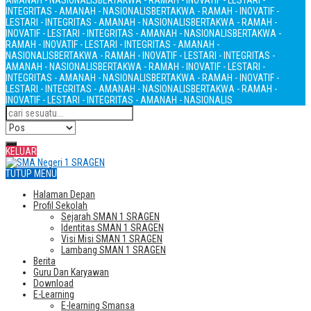
AMANAH - NASIONALIS
BERTAKWA - RAMAH - INOVATIF - LESTARI -
INTEGRITAS - AMANAH - NASIONALIS
BERTAKWA - RAMAH - INOVATIF -
LESTARI - INTEGRITAS - AMANAH - NASIONALIS
BERTAKWA - RAMAH -
INOVATIF - LESTARI - INTEGRITAS - AMANAH - NASIONALIS
BERTAKWA -
RAMAH - INOVATIF - LESTARI - INTEGRITAS - AMANAH -
NASIONALIS
BERTAKWA - RAMAH - INOVATIF - LESTARI - INTEGRITAS -
AMANAH - NASIONALIS
BERTAKWA - RAMAH - INOVATIF - LESTARI -
INTEGRITAS - AMANAH - NASIONALIS
BERTAKWA - RAMAH - INOVATIF -
LESTARI - INTEGRITAS - AMANAH - NASIONALIS
BERTAKWA - RAMAH -
INOVATIF - LESTARI - INTEGRITAS - AMANAH - NASIONALIS
KELUAR
TUTUP MENU
Halaman Depan
Profil Sekolah
Sejarah SMAN 1 SRAGEN
Identitas SMAN 1 SRAGEN
Visi Misi SMAN 1 SRAGEN
Lambang SMAN 1 SRAGEN
Berita
Guru Dan Karyawan
Download
E-Learning
E-learning Smansa