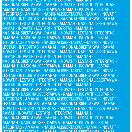
RAMAH - INOVATIF - LESTARI - INTEGRITAS - AMANAH -
NASIONALIS
BERTAKWA - RAMAH - INOVATIF - LESTARI - INTEGRITAS -
AMANAH - NASIONALIS
BERTAKWA - RAMAH - INOVATIF - LESTARI -
INTEGRITAS - AMANAH - NASIONALIS
BERTAKWA - RAMAH - INOVATIF -
LESTARI - INTEGRITAS - AMANAH - NASIONALIS
BERTAKWA - RAMAH -
INOVATIF - LESTARI - INTEGRITAS - AMANAH - NASIONALIS
BERTAKWA -
RAMAH - INOVATIF - LESTARI - INTEGRITAS - AMANAH -
NASIONALIS
BERTAKWA - RAMAH - INOVATIF - LESTARI - INTEGRITAS -
AMANAH - NASIONALIS
BERTAKWA - RAMAH - INOVATIF - LESTARI -
INTEGRITAS - AMANAH - NASIONALIS
BERTAKWA - RAMAH - INOVATIF -
LESTARI - INTEGRITAS - AMANAH - NASIONALIS
BERTAKWA - RAMAH -
INOVATIF - LESTARI - INTEGRITAS - AMANAH - NASIONALIS
BERTAKWA -
RAMAH - INOVATIF - LESTARI - INTEGRITAS - AMANAH -
NASIONALIS
BERTAKWA - RAMAH - INOVATIF - LESTARI - INTEGRITAS -
AMANAH - NASIONALIS
BERTAKWA - RAMAH - INOVATIF - LESTARI -
INTEGRITAS - AMANAH - NASIONALIS
BERTAKWA - RAMAH - INOVATIF -
LESTARI - INTEGRITAS - AMANAH - NASIONALIS
BERTAKWA - RAMAH -
INOVATIF - LESTARI - INTEGRITAS - AMANAH - NASIONALIS
BERTAKWA -
RAMAH - INOVATIF - LESTARI - INTEGRITAS - AMANAH -
NASIONALIS
BERTAKWA - RAMAH - INOVATIF - LESTARI - INTEGRITAS -
AMANAH - NASIONALIS
BERTAKWA - RAMAH - INOVATIF - LESTARI -
INTEGRITAS - AMANAH - NASIONALIS
BERTAKWA - RAMAH - INOVATIF -
LESTARI - INTEGRITAS - AMANAH - NASIONALIS
BERTAKWA - RAMAH -
INOVATIF - LESTARI - INTEGRITAS - AMANAH - NASIONALIS
BERTAKWA -
RAMAH - INOVATIF - LESTARI - INTEGRITAS - AMANAH -
NASIONALIS
BERTAKWA - RAMAH - INOVATIF - LESTARI - INTEGRITAS -
AMANAH - NASIONALIS
BERTAKWA - RAMAH - INOVATIF - LESTARI -
INTEGRITAS - AMANAH - NASIONALIS
BERTAKWA - RAMAH - INOVATIF -