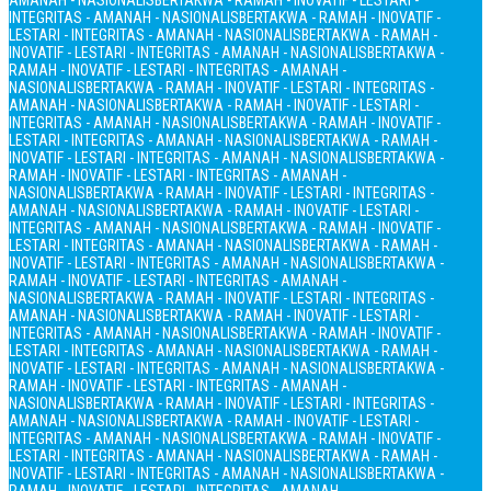
AMANAH - NASIONALIS
BERTAKWA - RAMAH - INOVATIF - LESTARI -
INTEGRITAS - AMANAH - NASIONALIS
BERTAKWA - RAMAH - INOVATIF -
LESTARI - INTEGRITAS - AMANAH - NASIONALIS
BERTAKWA - RAMAH -
INOVATIF - LESTARI - INTEGRITAS - AMANAH - NASIONALIS
BERTAKWA -
RAMAH - INOVATIF - LESTARI - INTEGRITAS - AMANAH -
NASIONALIS
BERTAKWA - RAMAH - INOVATIF - LESTARI - INTEGRITAS -
AMANAH - NASIONALIS
BERTAKWA - RAMAH - INOVATIF - LESTARI -
INTEGRITAS - AMANAH - NASIONALIS
BERTAKWA - RAMAH - INOVATIF -
LESTARI - INTEGRITAS - AMANAH - NASIONALIS
BERTAKWA - RAMAH -
INOVATIF - LESTARI - INTEGRITAS - AMANAH - NASIONALIS
BERTAKWA -
RAMAH - INOVATIF - LESTARI - INTEGRITAS - AMANAH -
NASIONALIS
BERTAKWA - RAMAH - INOVATIF - LESTARI - INTEGRITAS -
AMANAH - NASIONALIS
BERTAKWA - RAMAH - INOVATIF - LESTARI -
INTEGRITAS - AMANAH - NASIONALIS
BERTAKWA - RAMAH - INOVATIF -
LESTARI - INTEGRITAS - AMANAH - NASIONALIS
BERTAKWA - RAMAH -
INOVATIF - LESTARI - INTEGRITAS - AMANAH - NASIONALIS
BERTAKWA -
RAMAH - INOVATIF - LESTARI - INTEGRITAS - AMANAH -
NASIONALIS
BERTAKWA - RAMAH - INOVATIF - LESTARI - INTEGRITAS -
AMANAH - NASIONALIS
BERTAKWA - RAMAH - INOVATIF - LESTARI -
INTEGRITAS - AMANAH - NASIONALIS
BERTAKWA - RAMAH - INOVATIF -
LESTARI - INTEGRITAS - AMANAH - NASIONALIS
BERTAKWA - RAMAH -
INOVATIF - LESTARI - INTEGRITAS - AMANAH - NASIONALIS
BERTAKWA -
RAMAH - INOVATIF - LESTARI - INTEGRITAS - AMANAH -
NASIONALIS
BERTAKWA - RAMAH - INOVATIF - LESTARI - INTEGRITAS -
AMANAH - NASIONALIS
BERTAKWA - RAMAH - INOVATIF - LESTARI -
INTEGRITAS - AMANAH - NASIONALIS
BERTAKWA - RAMAH - INOVATIF -
LESTARI - INTEGRITAS - AMANAH - NASIONALIS
BERTAKWA - RAMAH -
INOVATIF - LESTARI - INTEGRITAS - AMANAH - NASIONALIS
BERTAKWA -