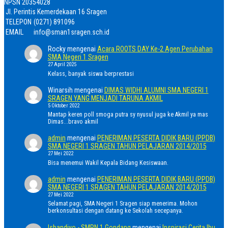
NPSN
20354028
Jl. Perintis Kemerdekaan 16 Sragen
TELEPON
(0271) 891096
EMAIL
info@sman1sragen.sch.id
Rocky
mengenai
Acara ROOTS DAY Ke-2 Agen Perubahan
SMA Negeri 1 Sragen
27 April 2025
Kelass, banyak siswa berprestasi
Winarsih
mengenai
DIMAS WIDHI ALUMNI SMA NEGERI 1
SRAGEN YANG MENJADI TARUNA AKMIL
5 Oktober 2022
Mantap keren poll smoga putra sy nyusul juga ke Akmil ya mas
Dimas...bravo akmil
admin
mengenai
PENERIMAN PESERTA DIDIK BARU (PPDB)
SMA NEGERI 1 SRAGEN TAHUN PELAJARAN 2014/2015
27 Mei 2022
Bisa menemui Wakil Kepala Bidang Kesiswaan.
admin
mengenai
PENERIMAN PESERTA DIDIK BARU (PPDB)
SMA NEGERI 1 SRAGEN TAHUN PELAJARAN 2014/2015
27 Mei 2022
Selamat pagi, SMA Negeri 1 Sragen siap menerima. Mohon
berkonsultasi dengan datang ke Sekolah secepanya.
Isbandiyo - SMPN 1 Gondang
mengenai
Inspirasi Cerita Ibu