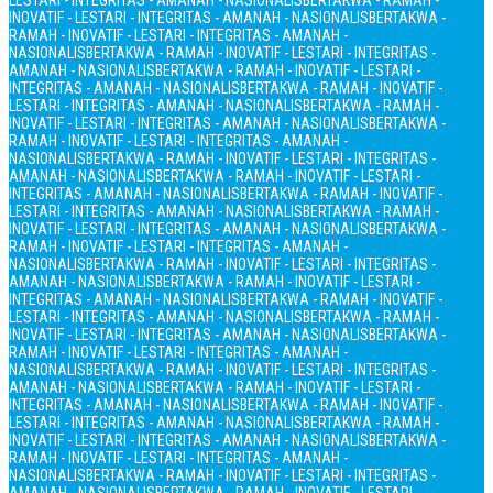
LESTARI - INTEGRITAS - AMANAH - NASIONALIS
BERTAKWA - RAMAH -
INOVATIF - LESTARI - INTEGRITAS - AMANAH - NASIONALIS
BERTAKWA -
RAMAH - INOVATIF - LESTARI - INTEGRITAS - AMANAH -
NASIONALIS
BERTAKWA - RAMAH - INOVATIF - LESTARI - INTEGRITAS -
AMANAH - NASIONALIS
BERTAKWA - RAMAH - INOVATIF - LESTARI -
INTEGRITAS - AMANAH - NASIONALIS
BERTAKWA - RAMAH - INOVATIF -
LESTARI - INTEGRITAS - AMANAH - NASIONALIS
BERTAKWA - RAMAH -
INOVATIF - LESTARI - INTEGRITAS - AMANAH - NASIONALIS
BERTAKWA -
RAMAH - INOVATIF - LESTARI - INTEGRITAS - AMANAH -
NASIONALIS
BERTAKWA - RAMAH - INOVATIF - LESTARI - INTEGRITAS -
AMANAH - NASIONALIS
BERTAKWA - RAMAH - INOVATIF - LESTARI -
INTEGRITAS - AMANAH - NASIONALIS
BERTAKWA - RAMAH - INOVATIF -
LESTARI - INTEGRITAS - AMANAH - NASIONALIS
BERTAKWA - RAMAH -
INOVATIF - LESTARI - INTEGRITAS - AMANAH - NASIONALIS
BERTAKWA -
RAMAH - INOVATIF - LESTARI - INTEGRITAS - AMANAH -
NASIONALIS
BERTAKWA - RAMAH - INOVATIF - LESTARI - INTEGRITAS -
AMANAH - NASIONALIS
BERTAKWA - RAMAH - INOVATIF - LESTARI -
INTEGRITAS - AMANAH - NASIONALIS
BERTAKWA - RAMAH - INOVATIF -
LESTARI - INTEGRITAS - AMANAH - NASIONALIS
BERTAKWA - RAMAH -
INOVATIF - LESTARI - INTEGRITAS - AMANAH - NASIONALIS
BERTAKWA -
RAMAH - INOVATIF - LESTARI - INTEGRITAS - AMANAH -
NASIONALIS
BERTAKWA - RAMAH - INOVATIF - LESTARI - INTEGRITAS -
AMANAH - NASIONALIS
BERTAKWA - RAMAH - INOVATIF - LESTARI -
INTEGRITAS - AMANAH - NASIONALIS
BERTAKWA - RAMAH - INOVATIF -
LESTARI - INTEGRITAS - AMANAH - NASIONALIS
BERTAKWA - RAMAH -
INOVATIF - LESTARI - INTEGRITAS - AMANAH - NASIONALIS
BERTAKWA -
RAMAH - INOVATIF - LESTARI - INTEGRITAS - AMANAH -
NASIONALIS
BERTAKWA - RAMAH - INOVATIF - LESTARI - INTEGRITAS -