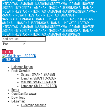
AMANAH - NASIONALIS
BERTAKWA - RAMAH - INOVATIF - LESTARI -
INTEGRITAS - AMANAH - NASIONALIS
BERTAKWA - RAMAH - INOVATIF -
LESTARI - INTEGRITAS - AMANAH - NASIONALIS
BERTAKWA - RAMAH -
INOVATIF - LESTARI - INTEGRITAS - AMANAH - NASIONALIS
BERTAKWA -
RAMAH - INOVATIF - LESTARI - INTEGRITAS - AMANAH -
NASIONALIS
BERTAKWA - RAMAH - INOVATIF - LESTARI - INTEGRITAS -
AMANAH - NASIONALIS
BERTAKWA - RAMAH - INOVATIF - LESTARI -
INTEGRITAS - AMANAH - NASIONALIS
BERTAKWA - RAMAH - INOVATIF -
LESTARI - INTEGRITAS - AMANAH - NASIONALIS
BERTAKWA - RAMAH -
INOVATIF - LESTARI - INTEGRITAS - AMANAH - NASIONALIS
KELUAR
TUTUP MENU
Halaman Depan
Profil Sekolah
Sejarah SMAN 1 SRAGEN
Identitas SMAN 1 SRAGEN
Visi Misi SMAN 1 SRAGEN
Lambang SMAN 1 SRAGEN
Berita
Guru Dan Karyawan
Download
E-Learning
E-learning Smansa