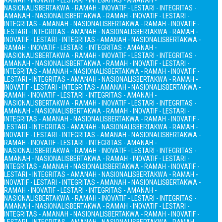
RAMAH - INOVATIF - LESTARI - INTEGRITAS - AMANAH -
NASIONALIS
BERTAKWA - RAMAH - INOVATIF - LESTARI - INTEGRITAS -
AMANAH - NASIONALIS
BERTAKWA - RAMAH - INOVATIF - LESTARI -
INTEGRITAS - AMANAH - NASIONALIS
BERTAKWA - RAMAH - INOVATIF -
LESTARI - INTEGRITAS - AMANAH - NASIONALIS
BERTAKWA - RAMAH -
INOVATIF - LESTARI - INTEGRITAS - AMANAH - NASIONALIS
BERTAKWA -
RAMAH - INOVATIF - LESTARI - INTEGRITAS - AMANAH -
NASIONALIS
BERTAKWA - RAMAH - INOVATIF - LESTARI - INTEGRITAS -
AMANAH - NASIONALIS
BERTAKWA - RAMAH - INOVATIF - LESTARI -
INTEGRITAS - AMANAH - NASIONALIS
BERTAKWA - RAMAH - INOVATIF -
LESTARI - INTEGRITAS - AMANAH - NASIONALIS
BERTAKWA - RAMAH -
INOVATIF - LESTARI - INTEGRITAS - AMANAH - NASIONALIS
BERTAKWA -
RAMAH - INOVATIF - LESTARI - INTEGRITAS - AMANAH -
NASIONALIS
BERTAKWA - RAMAH - INOVATIF - LESTARI - INTEGRITAS -
AMANAH - NASIONALIS
BERTAKWA - RAMAH - INOVATIF - LESTARI -
INTEGRITAS - AMANAH - NASIONALIS
BERTAKWA - RAMAH - INOVATIF -
LESTARI - INTEGRITAS - AMANAH - NASIONALIS
BERTAKWA - RAMAH -
INOVATIF - LESTARI - INTEGRITAS - AMANAH - NASIONALIS
BERTAKWA -
RAMAH - INOVATIF - LESTARI - INTEGRITAS - AMANAH -
NASIONALIS
BERTAKWA - RAMAH - INOVATIF - LESTARI - INTEGRITAS -
AMANAH - NASIONALIS
BERTAKWA - RAMAH - INOVATIF - LESTARI -
INTEGRITAS - AMANAH - NASIONALIS
BERTAKWA - RAMAH - INOVATIF -
LESTARI - INTEGRITAS - AMANAH - NASIONALIS
BERTAKWA - RAMAH -
INOVATIF - LESTARI - INTEGRITAS - AMANAH - NASIONALIS
BERTAKWA -
RAMAH - INOVATIF - LESTARI - INTEGRITAS - AMANAH -
NASIONALIS
BERTAKWA - RAMAH - INOVATIF - LESTARI - INTEGRITAS -
AMANAH - NASIONALIS
BERTAKWA - RAMAH - INOVATIF - LESTARI -
INTEGRITAS - AMANAH - NASIONALIS
BERTAKWA - RAMAH - INOVATIF -