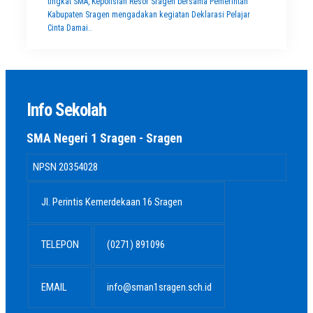
tingkat SMA, Kepolisian Resor Sragen bersama Pemerintah
Kabupaten Sragen mengadakan kegiatan Deklarasi Pelajar
Cinta Damai..
Info Sekolah
SMA Negeri 1 Sragen - Sragen
NPSN
20354028
Jl. Perintis Kemerdekaan 16 Sragen
TELEPON
(0271) 891096
EMAIL
info@sman1sragen.sch.id