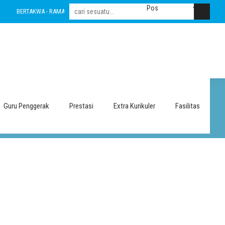
BERTAKWA - RAMAH - INOVATIF - LESTARI - INTEGRITAS - AMANAH - NASIONALIS
Guru Penggerak
Prestasi
Extra Kurikuler
Fasilitas