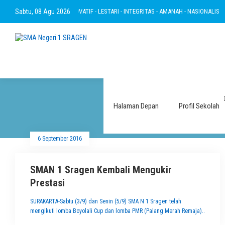
BERTAKWA - RAMAH - INOVATIF - LESTARI - INTEGRITAS - AMANAH - NASIONALIS
Sabtu, 08 Agu 2026
Halaman Depan
Profil Sekolah
6 September 2016
SMAN 1 Sragen Kembali Mengukir
Prestasi
SURAKARTA-Sabtu (3/9) dan Senin (5/9) SMA N 1 Sragen telah
mengikuti lomba Boyolali Cup dan lomba PMR (Palang Merah Remaja)..