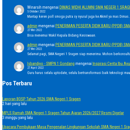
Winarsih
mengenai
DIMAS WIDHI ALUMNI SMA NEGERI 1 SRA
5 Oktober 2022
Mantap keren poll smoga putra sy nyusul juga ke Akmil ya mas Dimas..
admin
mengenai
PENERIMAN PESERTA DIDIK BARU (PPDB) SM
27 Mei 2022
Bisa menemui Wakil Kepala Bidang Kesiswaan.
admin
mengenai
PENERIMAN PESERTA DIDIK BARU (PPDB) SM
27 Mei 2022
Selamat pagi, SMA Negeri 1 Sragen siap menerima. Mohon berkonsult
Isbandiyo - SMPN 1 Gondang
mengenai
Inspirasi Cerita Ibu 
27 April 2022
Guru harus selalu uptodate, selalu bertransformasi baik teknologi ma
Pos Terbaru
Laporan BOSP Tahun 2026 SMA Negeri 1 Sragen
2 hari yang lalu
MPLS Ramah SMA Negeri 1 Sragen Tahun Ajaran 2026/2027 Resmi Digelar
3 minggu yang lalu
Upacara Pembukaan Masa Pengenalan Lingkungan Sekolah SMA Negeri 1 Sra