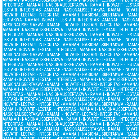
AMANAH - NASIONALIS
BERTAKWA - RAMAH - INOVATIF - LESTARI - INTEGRIT
INTEGRITAS - AMANAH - NASIONALIS
BERTAKWA - RAMAH - INOVATIF - LESTAR
LESTARI - INTEGRITAS - AMANAH - NASIONALIS
BERTAKWA - RAMAH - INOVATIF
INOVATIF - LESTARI - INTEGRITAS - AMANAH - NASIONALIS
BERTAKWA - RAMAH 
BERTAKWA - RAMAH - INOVATIF - LESTARI - INTEGRITAS - AMANAH - NASIONA
NASIONALIS
BERTAKWA - RAMAH - INOVATIF - LESTARI - INTEGRITAS - AMANA
AMANAH - NASIONALIS
BERTAKWA - RAMAH - INOVATIF - LESTARI - INTEGRIT
INTEGRITAS - AMANAH - NASIONALIS
BERTAKWA - RAMAH - INOVATIF - LESTAR
LESTARI - INTEGRITAS - AMANAH - NASIONALIS
BERTAKWA - RAMAH - INOVATIF
INOVATIF - LESTARI - INTEGRITAS - AMANAH - NASIONALIS
BERTAKWA - RAMAH 
RAMAH - INOVATIF - LESTARI - INTEGRITAS - AMANAH - NASIONALIS
BERTAKWA 
NASIONALIS
BERTAKWA - RAMAH - INOVATIF - LESTARI - INTEGRITAS - AMANA
AMANAH - NASIONALIS
BERTAKWA - RAMAH - INOVATIF - LESTARI - INTEGRIT
INTEGRITAS - AMANAH - NASIONALIS
BERTAKWA - RAMAH - INOVATIF - LESTAR
LESTARI - INTEGRITAS - AMANAH - NASIONALIS
BERTAKWA - RAMAH - INOVATIF
INOVATIF - LESTARI - INTEGRITAS - AMANAH - NASIONALIS
BERTAKWA - RAMAH 
RAMAH - INOVATIF - LESTARI - INTEGRITAS - AMANAH - NASIONALIS
BERTAKWA 
NASIONALIS
BERTAKWA - RAMAH - INOVATIF - LESTARI - INTEGRITAS - AMANA
AMANAH - NASIONALIS
BERTAKWA - RAMAH - INOVATIF - LESTARI - INTEGRIT
INTEGRITAS - AMANAH - NASIONALIS
BERTAKWA - RAMAH - INOVATIF - LESTAR
LESTARI - INTEGRITAS - AMANAH - NASIONALIS
BERTAKWA - RAMAH - INOVATIF
INOVATIF - LESTARI - INTEGRITAS - AMANAH - NASIONALIS
BERTAKWA - RAMAH 
RAMAH - INOVATIF - LESTARI - INTEGRITAS - AMANAH - NASIONALIS
BERTAKWA 
NASIONALIS
BERTAKWA - RAMAH - INOVATIF - LESTARI - INTEGRITAS - AMANA
AMANAH - NASIONALIS
BERTAKWA - RAMAH - INOVATIF - LESTARI - INTEGRIT
INTEGRITAS - AMANAH - NASIONALIS
BERTAKWA - RAMAH - INOVATIF - LESTAR
LESTARI - INTEGRITAS - AMANAH - NASIONALIS
BERTAKWA - RAMAH - INOVATIF
INOVATIF - LESTARI - INTEGRITAS - AMANAH - NASIONALIS
BERTAKWA - RAMAH 