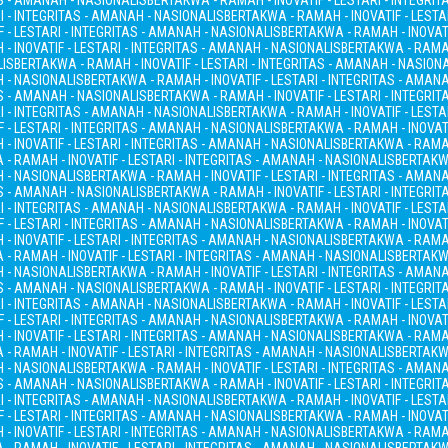
AS - AMANAH - NASIONALIS
BERTAKWA - RAMAH - INOVATIF - LESTARI - INTEGRI
I - INTEGRITAS - AMANAH - NASIONALIS
BERTAKWA - RAMAH - INOVATIF - LESTA
 - LESTARI - INTEGRITAS - AMANAH - NASIONALIS
BERTAKWA - RAMAH - INOVATI
- INOVATIF - LESTARI - INTEGRITAS - AMANAH - NASIONALIS
BERTAKWA - RAMAH
LIS
BERTAKWA - RAMAH - INOVATIF - LESTARI - INTEGRITAS - AMANAH - NASION
H - NASIONALIS
BERTAKWA - RAMAH - INOVATIF - LESTARI - INTEGRITAS - AMAN
AS - AMANAH - NASIONALIS
BERTAKWA - RAMAH - INOVATIF - LESTARI - INTEGRI
I - INTEGRITAS - AMANAH - NASIONALIS
BERTAKWA - RAMAH - INOVATIF - LESTA
 - LESTARI - INTEGRITAS - AMANAH - NASIONALIS
BERTAKWA - RAMAH - INOVATI
- INOVATIF - LESTARI - INTEGRITAS - AMANAH - NASIONALIS
BERTAKWA - RAMAH
- RAMAH - INOVATIF - LESTARI - INTEGRITAS - AMANAH - NASIONALIS
BERTAKWA
H - NASIONALIS
BERTAKWA - RAMAH - INOVATIF - LESTARI - INTEGRITAS - AMAN
AS - AMANAH - NASIONALIS
BERTAKWA - RAMAH - INOVATIF - LESTARI - INTEGRI
I - INTEGRITAS - AMANAH - NASIONALIS
BERTAKWA - RAMAH - INOVATIF - LESTA
 - LESTARI - INTEGRITAS - AMANAH - NASIONALIS
BERTAKWA - RAMAH - INOVATI
- INOVATIF - LESTARI - INTEGRITAS - AMANAH - NASIONALIS
BERTAKWA - RAMAH
- RAMAH - INOVATIF - LESTARI - INTEGRITAS - AMANAH - NASIONALIS
BERTAKWA
H - NASIONALIS
BERTAKWA - RAMAH - INOVATIF - LESTARI - INTEGRITAS - AMAN
AS - AMANAH - NASIONALIS
BERTAKWA - RAMAH - INOVATIF - LESTARI - INTEGRI
I - INTEGRITAS - AMANAH - NASIONALIS
BERTAKWA - RAMAH - INOVATIF - LESTA
 - LESTARI - INTEGRITAS - AMANAH - NASIONALIS
BERTAKWA - RAMAH - INOVATI
- INOVATIF - LESTARI - INTEGRITAS - AMANAH - NASIONALIS
BERTAKWA - RAMAH
- RAMAH - INOVATIF - LESTARI - INTEGRITAS - AMANAH - NASIONALIS
BERTAKWA
H - NASIONALIS
BERTAKWA - RAMAH - INOVATIF - LESTARI - INTEGRITAS - AMAN
AS - AMANAH - NASIONALIS
BERTAKWA - RAMAH - INOVATIF - LESTARI - INTEGRI
I - INTEGRITAS - AMANAH - NASIONALIS
BERTAKWA - RAMAH - INOVATIF - LESTA
 - LESTARI - INTEGRITAS - AMANAH - NASIONALIS
BERTAKWA - RAMAH - INOVATI
- INOVATIF - LESTARI - INTEGRITAS - AMANAH - NASIONALIS
BERTAKWA - RAMAH