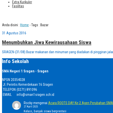
Extra Kurikuler
Fasilitas
Tag : Bazar
Anda disini :
Home
-
Tags : Bazar
31 Agustus 2016
Menumbuhkan Jiwa Kewirausahaan Siswa
SRAGEN-(31/08) Bazar makanan dan minuman yang diadakan di pinggiran jalan
Info Sekolah
SMA Negeri 1 Sragen - Sragen
NPSN
20354028
Jl. Perintis Kemerdekaan 16 Sragen
TELEPON
(0271) 891096
EMAIL
info@sman1sragen.sch.id
Rocky
mengenai
Acara ROOTS DAY Ke-2 Agen Perubahan SMA 
27 April 2025
Kelass, banyak siswa berprestasi