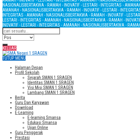
RAMAH - INOVATIF - LESTARI - INTEGRITAS - AMANAH - NASIONALIS
BERTAKWA 
NASIONALIS
BERTAKWA - RAMAH - INOVATIF - LESTARI - INTEGRITAS - AMANA
AMANAH - NASIONALIS
BERTAKWA - RAMAH - INOVATIF - LESTARI - INTEGRIT
INTEGRITAS - AMANAH - NASIONALIS
BERTAKWA - RAMAH - INOVATIF - LESTAR
LESTARI - INTEGRITAS - AMANAH - NASIONALIS
BERTAKWA - RAMAH - INOVATIF
INOVATIF - LESTARI - INTEGRITAS - AMANAH - NASIONALIS
BERTAKWA - RAMAH 
KELUAR
TUTUP MENU
Halaman Depan
Profil Sekolah
Sejarah SMAN 1 SRAGEN
Identitas SMAN 1 SRAGEN
Visi Misi SMAN 1 SRAGEN
Lambang SMAN 1 SRAGEN
Berita
Guru Dan Karyawan
Download
E-Learning
E-learning Smansa
Edukasi Smansa
Ujian Online
Guru Penggerak
Prestasi