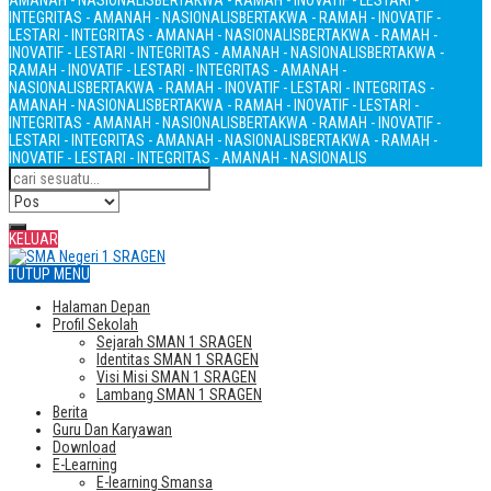
AMANAH - NASIONALIS
BERTAKWA - RAMAH - INOVATIF - LESTARI -
INTEGRITAS - AMANAH - NASIONALIS
BERTAKWA - RAMAH - INOVATIF -
LESTARI - INTEGRITAS - AMANAH - NASIONALIS
BERTAKWA - RAMAH -
INOVATIF - LESTARI - INTEGRITAS - AMANAH - NASIONALIS
BERTAKWA -
RAMAH - INOVATIF - LESTARI - INTEGRITAS - AMANAH -
NASIONALIS
BERTAKWA - RAMAH - INOVATIF - LESTARI - INTEGRITAS -
AMANAH - NASIONALIS
BERTAKWA - RAMAH - INOVATIF - LESTARI -
INTEGRITAS - AMANAH - NASIONALIS
BERTAKWA - RAMAH - INOVATIF -
LESTARI - INTEGRITAS - AMANAH - NASIONALIS
BERTAKWA - RAMAH -
INOVATIF - LESTARI - INTEGRITAS - AMANAH - NASIONALIS
KELUAR
TUTUP MENU
Halaman Depan
Profil Sekolah
Sejarah SMAN 1 SRAGEN
Identitas SMAN 1 SRAGEN
Visi Misi SMAN 1 SRAGEN
Lambang SMAN 1 SRAGEN
Berita
Guru Dan Karyawan
Download
E-Learning
E-learning Smansa