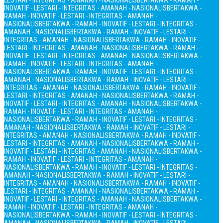
LESTARI - INTEGRITAS - AMANAH - NASIONALIS
BERTAKWA - RAMAH -
INOVATIF - LESTARI - INTEGRITAS - AMANAH - NASIONALIS
BERTAKWA -
RAMAH - INOVATIF - LESTARI - INTEGRITAS - AMANAH -
NASIONALIS
BERTAKWA - RAMAH - INOVATIF - LESTARI - INTEGRITAS -
AMANAH - NASIONALIS
BERTAKWA - RAMAH - INOVATIF - LESTARI -
INTEGRITAS - AMANAH - NASIONALIS
BERTAKWA - RAMAH - INOVATIF -
LESTARI - INTEGRITAS - AMANAH - NASIONALIS
BERTAKWA - RAMAH -
INOVATIF - LESTARI - INTEGRITAS - AMANAH - NASIONALIS
BERTAKWA -
RAMAH - INOVATIF - LESTARI - INTEGRITAS - AMANAH -
NASIONALIS
BERTAKWA - RAMAH - INOVATIF - LESTARI - INTEGRITAS -
AMANAH - NASIONALIS
BERTAKWA - RAMAH - INOVATIF - LESTARI -
INTEGRITAS - AMANAH - NASIONALIS
BERTAKWA - RAMAH - INOVATIF -
LESTARI - INTEGRITAS - AMANAH - NASIONALIS
BERTAKWA - RAMAH -
INOVATIF - LESTARI - INTEGRITAS - AMANAH - NASIONALIS
BERTAKWA -
RAMAH - INOVATIF - LESTARI - INTEGRITAS - AMANAH -
NASIONALIS
BERTAKWA - RAMAH - INOVATIF - LESTARI - INTEGRITAS -
AMANAH - NASIONALIS
BERTAKWA - RAMAH - INOVATIF - LESTARI -
INTEGRITAS - AMANAH - NASIONALIS
BERTAKWA - RAMAH - INOVATIF -
LESTARI - INTEGRITAS - AMANAH - NASIONALIS
BERTAKWA - RAMAH -
INOVATIF - LESTARI - INTEGRITAS - AMANAH - NASIONALIS
BERTAKWA -
RAMAH - INOVATIF - LESTARI - INTEGRITAS - AMANAH -
NASIONALIS
BERTAKWA - RAMAH - INOVATIF - LESTARI - INTEGRITAS -
AMANAH - NASIONALIS
BERTAKWA - RAMAH - INOVATIF - LESTARI -
INTEGRITAS - AMANAH - NASIONALIS
BERTAKWA - RAMAH - INOVATIF -
LESTARI - INTEGRITAS - AMANAH - NASIONALIS
BERTAKWA - RAMAH -
INOVATIF - LESTARI - INTEGRITAS - AMANAH - NASIONALIS
BERTAKWA -
RAMAH - INOVATIF - LESTARI - INTEGRITAS - AMANAH -
NASIONALIS
BERTAKWA - RAMAH - INOVATIF - LESTARI - INTEGRITAS -