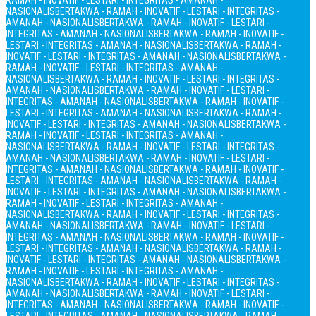
RAMAH - INOVATIF - LESTARI - INTEGRITAS - AMANAH -
NASIONALIS
BERTAKWA - RAMAH - INOVATIF - LESTARI - INTEGRITAS -
AMANAH - NASIONALIS
BERTAKWA - RAMAH - INOVATIF - LESTARI -
INTEGRITAS - AMANAH - NASIONALIS
BERTAKWA - RAMAH - INOVATIF -
LESTARI - INTEGRITAS - AMANAH - NASIONALIS
BERTAKWA - RAMAH -
INOVATIF - LESTARI - INTEGRITAS - AMANAH - NASIONALIS
BERTAKWA -
RAMAH - INOVATIF - LESTARI - INTEGRITAS - AMANAH -
NASIONALIS
BERTAKWA - RAMAH - INOVATIF - LESTARI - INTEGRITAS -
AMANAH - NASIONALIS
BERTAKWA - RAMAH - INOVATIF - LESTARI -
INTEGRITAS - AMANAH - NASIONALIS
BERTAKWA - RAMAH - INOVATIF -
LESTARI - INTEGRITAS - AMANAH - NASIONALIS
BERTAKWA - RAMAH -
INOVATIF - LESTARI - INTEGRITAS - AMANAH - NASIONALIS
BERTAKWA -
RAMAH - INOVATIF - LESTARI - INTEGRITAS - AMANAH -
NASIONALIS
BERTAKWA - RAMAH - INOVATIF - LESTARI - INTEGRITAS -
AMANAH - NASIONALIS
BERTAKWA - RAMAH - INOVATIF - LESTARI -
INTEGRITAS - AMANAH - NASIONALIS
BERTAKWA - RAMAH - INOVATIF -
LESTARI - INTEGRITAS - AMANAH - NASIONALIS
BERTAKWA - RAMAH -
INOVATIF - LESTARI - INTEGRITAS - AMANAH - NASIONALIS
BERTAKWA -
RAMAH - INOVATIF - LESTARI - INTEGRITAS - AMANAH -
NASIONALIS
BERTAKWA - RAMAH - INOVATIF - LESTARI - INTEGRITAS -
AMANAH - NASIONALIS
BERTAKWA - RAMAH - INOVATIF - LESTARI -
INTEGRITAS - AMANAH - NASIONALIS
BERTAKWA - RAMAH - INOVATIF -
LESTARI - INTEGRITAS - AMANAH - NASIONALIS
BERTAKWA - RAMAH -
INOVATIF - LESTARI - INTEGRITAS - AMANAH - NASIONALIS
BERTAKWA -
RAMAH - INOVATIF - LESTARI - INTEGRITAS - AMANAH -
NASIONALIS
BERTAKWA - RAMAH - INOVATIF - LESTARI - INTEGRITAS -
AMANAH - NASIONALIS
BERTAKWA - RAMAH - INOVATIF - LESTARI -
INTEGRITAS - AMANAH - NASIONALIS
BERTAKWA - RAMAH - INOVATIF -