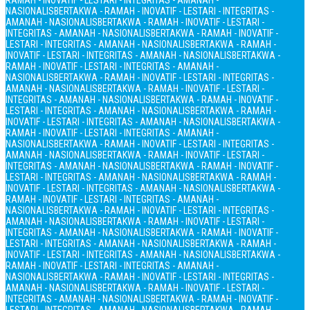
RAMAH - INOVATIF - LESTARI - INTEGRITAS - AMANAH -
NASIONALIS
BERTAKWA - RAMAH - INOVATIF - LESTARI - INTEGRITAS -
AMANAH - NASIONALIS
BERTAKWA - RAMAH - INOVATIF - LESTARI -
INTEGRITAS - AMANAH - NASIONALIS
BERTAKWA - RAMAH - INOVATIF -
LESTARI - INTEGRITAS - AMANAH - NASIONALIS
BERTAKWA - RAMAH -
INOVATIF - LESTARI - INTEGRITAS - AMANAH - NASIONALIS
BERTAKWA -
RAMAH - INOVATIF - LESTARI - INTEGRITAS - AMANAH -
NASIONALIS
BERTAKWA - RAMAH - INOVATIF - LESTARI - INTEGRITAS -
AMANAH - NASIONALIS
BERTAKWA - RAMAH - INOVATIF - LESTARI -
INTEGRITAS - AMANAH - NASIONALIS
BERTAKWA - RAMAH - INOVATIF -
LESTARI - INTEGRITAS - AMANAH - NASIONALIS
BERTAKWA - RAMAH -
INOVATIF - LESTARI - INTEGRITAS - AMANAH - NASIONALIS
BERTAKWA -
RAMAH - INOVATIF - LESTARI - INTEGRITAS - AMANAH -
NASIONALIS
BERTAKWA - RAMAH - INOVATIF - LESTARI - INTEGRITAS -
AMANAH - NASIONALIS
BERTAKWA - RAMAH - INOVATIF - LESTARI -
INTEGRITAS - AMANAH - NASIONALIS
BERTAKWA - RAMAH - INOVATIF -
LESTARI - INTEGRITAS - AMANAH - NASIONALIS
BERTAKWA - RAMAH -
INOVATIF - LESTARI - INTEGRITAS - AMANAH - NASIONALIS
BERTAKWA -
RAMAH - INOVATIF - LESTARI - INTEGRITAS - AMANAH -
NASIONALIS
BERTAKWA - RAMAH - INOVATIF - LESTARI - INTEGRITAS -
AMANAH - NASIONALIS
BERTAKWA - RAMAH - INOVATIF - LESTARI -
INTEGRITAS - AMANAH - NASIONALIS
BERTAKWA - RAMAH - INOVATIF -
LESTARI - INTEGRITAS - AMANAH - NASIONALIS
BERTAKWA - RAMAH -
INOVATIF - LESTARI - INTEGRITAS - AMANAH - NASIONALIS
BERTAKWA -
RAMAH - INOVATIF - LESTARI - INTEGRITAS - AMANAH -
NASIONALIS
BERTAKWA - RAMAH - INOVATIF - LESTARI - INTEGRITAS -
AMANAH - NASIONALIS
BERTAKWA - RAMAH - INOVATIF - LESTARI -
INTEGRITAS - AMANAH - NASIONALIS
BERTAKWA - RAMAH - INOVATIF -