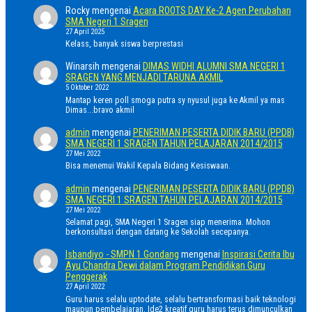
Rocky
mengenai
Acara ROOTS DAY Ke-2 Agen Perubahan
SMA Negeri 1 Sragen
27 April 2025
Kelass, banyak siswa berprestasi
Winarsih
mengenai
DIMAS WIDHI ALUMNI SMA NEGERI 1
SRAGEN YANG MENJADI TARUNA AKMIL
5 Oktober 2022
Mantap keren poll smoga putra sy nyusul juga ke Akmil ya mas
Dimas...bravo akmil
admin
mengenai
PENERIMAN PESERTA DIDIK BARU (PPDB)
SMA NEGERI 1 SRAGEN TAHUN PELAJARAN 2014/2015
27 Mei 2022
Bisa menemui Wakil Kepala Bidang Kesiswaan.
admin
mengenai
PENERIMAN PESERTA DIDIK BARU (PPDB)
SMA NEGERI 1 SRAGEN TAHUN PELAJARAN 2014/2015
27 Mei 2022
Selamat pagi, SMA Negeri 1 Sragen siap menerima. Mohon
berkonsultasi dengan datang ke Sekolah secepanya.
Isbandiyo - SMPN 1 Gondang
mengenai
Inspirasi Cerita Ibu
Ayu Chandra Dewi dalam Program Pendidikan Guru
Penggerak
27 April 2022
Guru harus selalu uptodate, selalu bertransformasi baik teknologi
maupun pembelajaran. Ide2 kreatif guru harus terus dimunculkan