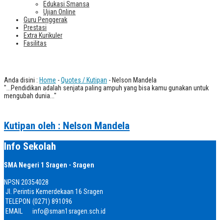
Edukasi Smansa
Ujian Online
Guru Penggerak
Prestasi
Extra Kurikuler
Fasilitas
Quotes
Anda disini :
Home
-
Quotes / Kutipan
- Nelson Mandela
"...Pendidikan adalah senjata paling ampuh yang bisa kamu gunakan untuk
mengubah dunia..."
Kutipan oleh : Nelson Mandela
Info Sekolah
SMA Negeri 1 Sragen - Sragen
NPSN
20354028
Jl. Perintis Kemerdekaan 16 Sragen
TELEPON
(0271) 891096
EMAIL
info@sman1sragen.sch.id