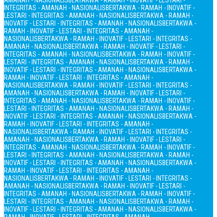
AMANAH - NASIONALIS
BERTAKWA - RAMAH - INOVATIF - LESTARI -
INTEGRITAS - AMANAH - NASIONALIS
BERTAKWA - RAMAH - INOVATIF -
LESTARI - INTEGRITAS - AMANAH - NASIONALIS
BERTAKWA - RAMAH -
INOVATIF - LESTARI - INTEGRITAS - AMANAH - NASIONALIS
BERTAKWA -
RAMAH - INOVATIF - LESTARI - INTEGRITAS - AMANAH -
NASIONALIS
BERTAKWA - RAMAH - INOVATIF - LESTARI - INTEGRITAS -
AMANAH - NASIONALIS
BERTAKWA - RAMAH - INOVATIF - LESTARI -
INTEGRITAS - AMANAH - NASIONALIS
BERTAKWA - RAMAH - INOVATIF -
LESTARI - INTEGRITAS - AMANAH - NASIONALIS
BERTAKWA - RAMAH -
INOVATIF - LESTARI - INTEGRITAS - AMANAH - NASIONALIS
BERTAKWA -
RAMAH - INOVATIF - LESTARI - INTEGRITAS - AMANAH -
NASIONALIS
BERTAKWA - RAMAH - INOVATIF - LESTARI - INTEGRITAS -
AMANAH - NASIONALIS
BERTAKWA - RAMAH - INOVATIF - LESTARI -
INTEGRITAS - AMANAH - NASIONALIS
BERTAKWA - RAMAH - INOVATIF -
LESTARI - INTEGRITAS - AMANAH - NASIONALIS
BERTAKWA - RAMAH -
INOVATIF - LESTARI - INTEGRITAS - AMANAH - NASIONALIS
BERTAKWA -
RAMAH - INOVATIF - LESTARI - INTEGRITAS - AMANAH -
NASIONALIS
BERTAKWA - RAMAH - INOVATIF - LESTARI - INTEGRITAS -
AMANAH - NASIONALIS
BERTAKWA - RAMAH - INOVATIF - LESTARI -
INTEGRITAS - AMANAH - NASIONALIS
BERTAKWA - RAMAH - INOVATIF -
LESTARI - INTEGRITAS - AMANAH - NASIONALIS
BERTAKWA - RAMAH -
INOVATIF - LESTARI - INTEGRITAS - AMANAH - NASIONALIS
BERTAKWA -
RAMAH - INOVATIF - LESTARI - INTEGRITAS - AMANAH -
NASIONALIS
BERTAKWA - RAMAH - INOVATIF - LESTARI - INTEGRITAS -
AMANAH - NASIONALIS
BERTAKWA - RAMAH - INOVATIF - LESTARI -
INTEGRITAS - AMANAH - NASIONALIS
BERTAKWA - RAMAH - INOVATIF -
LESTARI - INTEGRITAS - AMANAH - NASIONALIS
BERTAKWA - RAMAH -
INOVATIF - LESTARI - INTEGRITAS - AMANAH - NASIONALIS
BERTAKWA -