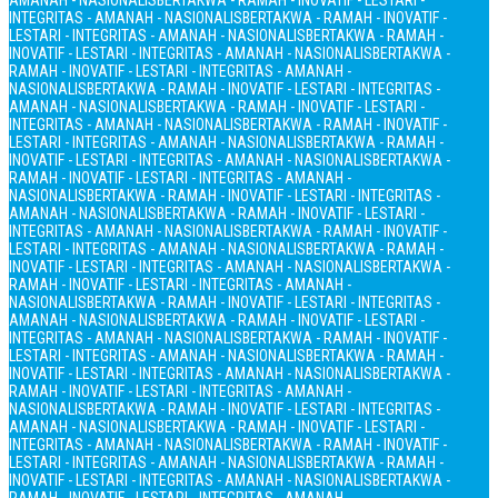
AMANAH - NASIONALIS
BERTAKWA - RAMAH - INOVATIF - LESTARI -
INTEGRITAS - AMANAH - NASIONALIS
BERTAKWA - RAMAH - INOVATIF -
LESTARI - INTEGRITAS - AMANAH - NASIONALIS
BERTAKWA - RAMAH -
INOVATIF - LESTARI - INTEGRITAS - AMANAH - NASIONALIS
BERTAKWA -
RAMAH - INOVATIF - LESTARI - INTEGRITAS - AMANAH -
NASIONALIS
BERTAKWA - RAMAH - INOVATIF - LESTARI - INTEGRITAS -
AMANAH - NASIONALIS
BERTAKWA - RAMAH - INOVATIF - LESTARI -
INTEGRITAS - AMANAH - NASIONALIS
BERTAKWA - RAMAH - INOVATIF -
LESTARI - INTEGRITAS - AMANAH - NASIONALIS
BERTAKWA - RAMAH -
INOVATIF - LESTARI - INTEGRITAS - AMANAH - NASIONALIS
BERTAKWA -
RAMAH - INOVATIF - LESTARI - INTEGRITAS - AMANAH -
NASIONALIS
BERTAKWA - RAMAH - INOVATIF - LESTARI - INTEGRITAS -
AMANAH - NASIONALIS
BERTAKWA - RAMAH - INOVATIF - LESTARI -
INTEGRITAS - AMANAH - NASIONALIS
BERTAKWA - RAMAH - INOVATIF -
LESTARI - INTEGRITAS - AMANAH - NASIONALIS
BERTAKWA - RAMAH -
INOVATIF - LESTARI - INTEGRITAS - AMANAH - NASIONALIS
BERTAKWA -
RAMAH - INOVATIF - LESTARI - INTEGRITAS - AMANAH -
NASIONALIS
BERTAKWA - RAMAH - INOVATIF - LESTARI - INTEGRITAS -
AMANAH - NASIONALIS
BERTAKWA - RAMAH - INOVATIF - LESTARI -
INTEGRITAS - AMANAH - NASIONALIS
BERTAKWA - RAMAH - INOVATIF -
LESTARI - INTEGRITAS - AMANAH - NASIONALIS
BERTAKWA - RAMAH -
INOVATIF - LESTARI - INTEGRITAS - AMANAH - NASIONALIS
BERTAKWA -
RAMAH - INOVATIF - LESTARI - INTEGRITAS - AMANAH -
NASIONALIS
BERTAKWA - RAMAH - INOVATIF - LESTARI - INTEGRITAS -
AMANAH - NASIONALIS
BERTAKWA - RAMAH - INOVATIF - LESTARI -
INTEGRITAS - AMANAH - NASIONALIS
BERTAKWA - RAMAH - INOVATIF -
LESTARI - INTEGRITAS - AMANAH - NASIONALIS
BERTAKWA - RAMAH -
INOVATIF - LESTARI - INTEGRITAS - AMANAH - NASIONALIS
BERTAKWA -