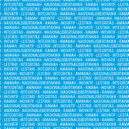
AS - AMANAH - NASIONALIS
BERTAKWA - RAMAH - INOVATIF - LESTARI - INTEGRI
I - INTEGRITAS - AMANAH - NASIONALIS
BERTAKWA - RAMAH - INOVATIF - LESTA
 - LESTARI - INTEGRITAS - AMANAH - NASIONALIS
BERTAKWA - RAMAH - INOVATI
- INOVATIF - LESTARI - INTEGRITAS - AMANAH - NASIONALIS
BERTAKWA - RAMAH
LIS
BERTAKWA - RAMAH - INOVATIF - LESTARI - INTEGRITAS - AMANAH - NASION
H - NASIONALIS
BERTAKWA - RAMAH - INOVATIF - LESTARI - INTEGRITAS - AMAN
AS - AMANAH - NASIONALIS
BERTAKWA - RAMAH - INOVATIF - LESTARI - INTEGRI
I - INTEGRITAS - AMANAH - NASIONALIS
BERTAKWA - RAMAH - INOVATIF - LESTA
 - LESTARI - INTEGRITAS - AMANAH - NASIONALIS
BERTAKWA - RAMAH - INOVATI
- INOVATIF - LESTARI - INTEGRITAS - AMANAH - NASIONALIS
BERTAKWA - RAMAH
- RAMAH - INOVATIF - LESTARI - INTEGRITAS - AMANAH - NASIONALIS
BERTAKWA
H - NASIONALIS
BERTAKWA - RAMAH - INOVATIF - LESTARI - INTEGRITAS - AMAN
AS - AMANAH - NASIONALIS
BERTAKWA - RAMAH - INOVATIF - LESTARI - INTEGRI
I - INTEGRITAS - AMANAH - NASIONALIS
BERTAKWA - RAMAH - INOVATIF - LESTA
 - LESTARI - INTEGRITAS - AMANAH - NASIONALIS
BERTAKWA - RAMAH - INOVATI
- INOVATIF - LESTARI - INTEGRITAS - AMANAH - NASIONALIS
BERTAKWA - RAMAH
- RAMAH - INOVATIF - LESTARI - INTEGRITAS - AMANAH - NASIONALIS
BERTAKWA
H - NASIONALIS
BERTAKWA - RAMAH - INOVATIF - LESTARI - INTEGRITAS - AMAN
AS - AMANAH - NASIONALIS
BERTAKWA - RAMAH - INOVATIF - LESTARI - INTEGRI
I - INTEGRITAS - AMANAH - NASIONALIS
BERTAKWA - RAMAH - INOVATIF - LESTA
 - LESTARI - INTEGRITAS - AMANAH - NASIONALIS
BERTAKWA - RAMAH - INOVATI
- INOVATIF - LESTARI - INTEGRITAS - AMANAH - NASIONALIS
BERTAKWA - RAMAH
- RAMAH - INOVATIF - LESTARI - INTEGRITAS - AMANAH - NASIONALIS
BERTAKWA
H - NASIONALIS
BERTAKWA - RAMAH - INOVATIF - LESTARI - INTEGRITAS - AMAN
AS - AMANAH - NASIONALIS
BERTAKWA - RAMAH - INOVATIF - LESTARI - INTEGRI
I - INTEGRITAS - AMANAH - NASIONALIS
BERTAKWA - RAMAH - INOVATIF - LESTA
 - LESTARI - INTEGRITAS - AMANAH - NASIONALIS
BERTAKWA - RAMAH - INOVATI
- INOVATIF - LESTARI - INTEGRITAS - AMANAH - NASIONALIS
BERTAKWA - RAMAH