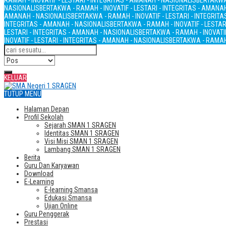
RAMAH - INOVATIF - LESTARI - INTEGRITAS - AMANAH - NASIONALIS
BERTAKWA 
NASIONALIS
BERTAKWA - RAMAH - INOVATIF - LESTARI - INTEGRITAS - AMANA
AMANAH - NASIONALIS
BERTAKWA - RAMAH - INOVATIF - LESTARI - INTEGRIT
INTEGRITAS - AMANAH - NASIONALIS
BERTAKWA - RAMAH - INOVATIF - LESTAR
LESTARI - INTEGRITAS - AMANAH - NASIONALIS
BERTAKWA - RAMAH - INOVATIF
INOVATIF - LESTARI - INTEGRITAS - AMANAH - NASIONALIS
BERTAKWA - RAMAH 
KELUAR
TUTUP MENU
Halaman Depan
Profil Sekolah
Sejarah SMAN 1 SRAGEN
Identitas SMAN 1 SRAGEN
Visi Misi SMAN 1 SRAGEN
Lambang SMAN 1 SRAGEN
Berita
Guru Dan Karyawan
Download
E-Learning
E-learning Smansa
Edukasi Smansa
Ujian Online
Guru Penggerak
Prestasi