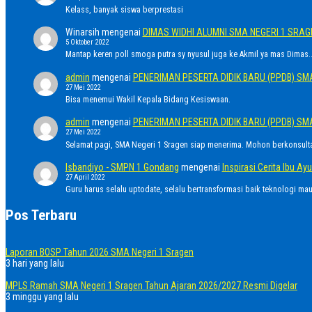
Kelass, banyak siswa berprestasi
Winarsih
mengenai
DIMAS WIDHI ALUMNI SMA NEGERI 1 SRA
5 Oktober 2022
Mantap keren poll smoga putra sy nyusul juga ke Akmil ya mas Dimas..
admin
mengenai
PENERIMAN PESERTA DIDIK BARU (PPDB) SM
27 Mei 2022
Bisa menemui Wakil Kepala Bidang Kesiswaan.
admin
mengenai
PENERIMAN PESERTA DIDIK BARU (PPDB) SM
27 Mei 2022
Selamat pagi, SMA Negeri 1 Sragen siap menerima. Mohon berkonsult
Isbandiyo - SMPN 1 Gondang
mengenai
Inspirasi Cerita Ibu 
27 April 2022
Guru harus selalu uptodate, selalu bertransformasi baik teknologi ma
Pos Terbaru
Laporan BOSP Tahun 2026 SMA Negeri 1 Sragen
3 hari yang lalu
MPLS Ramah SMA Negeri 1 Sragen Tahun Ajaran 2026/2027 Resmi Digelar
3 minggu yang lalu