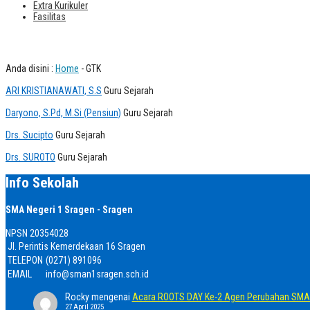
Extra Kurikuler
Fasilitas
Guru Sejarah
Anda disini :
Home
-
GTK
ARI KRISTIANAWATI, S.S
Guru Sejarah
Daryono, S.Pd, M.Si (Pensiun)
Guru Sejarah
Drs. Sucipto
Guru Sejarah
Drs. SUROTO
Guru Sejarah
Info Sekolah
SMA Negeri 1 Sragen - Sragen
NPSN
20354028
Jl. Perintis Kemerdekaan 16 Sragen
TELEPON
(0271) 891096
EMAIL
info@sman1sragen.sch.id
Rocky
mengenai
Acara ROOTS DAY Ke-2 Agen Perubahan SMA 
27 April 2025