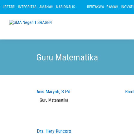
 LESTARI - INTEGRITAS - AMANAH - NASIONALIS
BERTAKWA - RAMAH - INOVATIF 
Guru Matematika
Anis Maryati, S.Pd.
Bamb
Guru Matematika
Drs. Hery Kuncoro