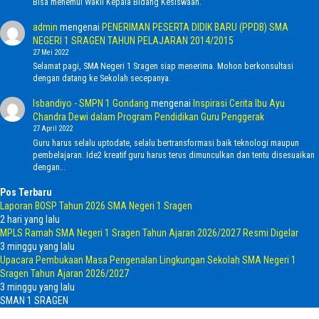
Bisa menemui Wakil Kepala Bidang Kesiswaan.
admin
mengenai
PENERIMAN PESERTA DIDIK BARU (PPDB) SMA
NEGERI 1 SRAGEN TAHUN PELAJARAN 2014/2015
27 Mei 2022
Selamat pagi, SMA Negeri 1 Sragen siap menerima. Mohon berkonsultasi
dengan datang ke Sekolah secepanya.
Isbandiyo - SMPN 1 Gondang
mengenai
Inspirasi Cerita Ibu Ayu
Chandra Dewi dalam Program Pendidikan Guru Penggerak
27 April 2022
Guru harus selalu uptodate, selalu bertransformasi baik teknologi maupun
pembelajaran. Ide2 kreatif guru harus terus dimunculkan dan tentu disesuaikan
dengan…
Pos Terbaru
Laporan BOSP Tahun 2026 SMA Negeri 1 Sragen
2 hari yang lalu
MPLS Ramah SMA Negeri 1 Sragen Tahun Ajaran 2026/2027 Resmi Digelar
3 minggu yang lalu
Upacara Pembukaan Masa Pengenalan Lingkungan Sekolah SMA Negeri 1
Sragen Tahun Ajaran 2026/2027
3 minggu yang lalu
SMAN 1 SRAGEN
Home