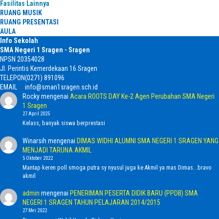
Fasilitas Lainnya
RUANG MUSIK
RUANG PRESENTASI
AULA
Info Sekolah
SMA Negeri 1 Sragen - Sragen
NPSN
20354028
Jl. Perintis Kemerdekaan 16 Sragen
TELEPON
(0271) 891096
EMAIL
info@sman1sragen.sch.id
Rocky
mengenai
Acara ROOTS DAY Ke-2 Agen Perubahan SMA Negeri
1 Sragen
27 April 2025
Kelass, banyak siswa berprestasi
Winarsih
mengenai
DIMAS WIDHI ALUMNI SMA NEGERI 1 SRAGEN YANG
MENJADI TARUNA AKMIL
5 Oktober 2022
Mantap keren poll smoga putra sy nyusul juga ke Akmil ya mas Dimas...bravo
akmil
admin
mengenai
PENERIMAN PESERTA DIDIK BARU (PPDB) SMA
NEGERI 1 SRAGEN TAHUN PELAJARAN 2014/2015
27 Mei 2022