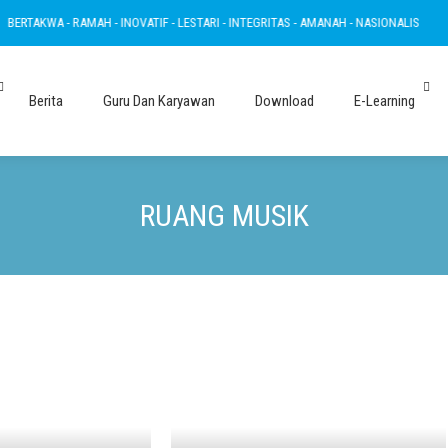
RTAKWA - RAMAH - INOVATIF - LESTARI - INTEGRITAS - AMANAH - NASIONALIS
B
Berita
Guru Dan Karyawan
Download
E-Learning
RUANG MUSIK