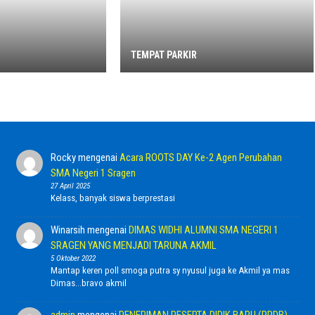
TEMPAT PARKIR
Rocky
mengenai
Acara ROOTS DAY Ke-2 Agen Perubahan
SMA Negeri 1 Sragen
27 April 2025
Kelass, banyak siswa berprestasi
Winarsih
mengenai
DIMAS WIDHI ALUMNI SMA NEGERI 1
SRAGEN YANG MENJADI TARUNA AKMIL
5 Oktober 2022
Mantap keren poll smoga putra sy nyusul juga ke Akmil ya mas
Dimas...bravo akmil