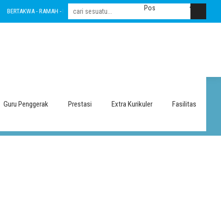
BERTAKWA - RAMAH - INOVATIF - LESTARI - INTEGRITAS - AMANAH - NASIONALIS
Guru Penggerak
Prestasi
Extra Kurikuler
Fasilitas