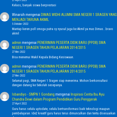
27 April 2025
Kelass, banyak siswa berprestasi
Winarsih
mengenai
DIMAS WIDHI ALUMNI SMA NEGERI 1 SRAGEN YANG
MENJADI TARUNA AKMIL
5 Oktober 2022
Mantap keren poll smoga putra sy nyusul juga ke Akmil ya mas Dimas...bravo
akmil
admin
mengenai
PENERIMAN PESERTA DIDIK BARU (PPDB) SMA
NEGERI 1 SRAGEN TAHUN PELAJARAN 2014/2015
27 Mei 2022
Bisa menemui Wakil Kepala Bidang Kesiswaan.
admin
mengenai
PENERIMAN PESERTA DIDIK BARU (PPDB) SMA
NEGERI 1 SRAGEN TAHUN PELAJARAN 2014/2015
27 Mei 2022
Selamat pagi, SMA Negeri 1 Sragen siap menerima. Mohon berkonsultasi
dengan datang ke Sekolah secepanya.
Isbandiyo - SMPN 1 Gondang
mengenai
Inspirasi Cerita Ibu Ayu
Chandra Dewi dalam Program Pendidikan Guru Penggerak
27 April 2022
Guru harus selalu uptodate, selalu bertransformasi baik teknologi maupun
pembelajaran. Ide2 kreatif guru harus terus dimunculkan dan tentu disesuaikan