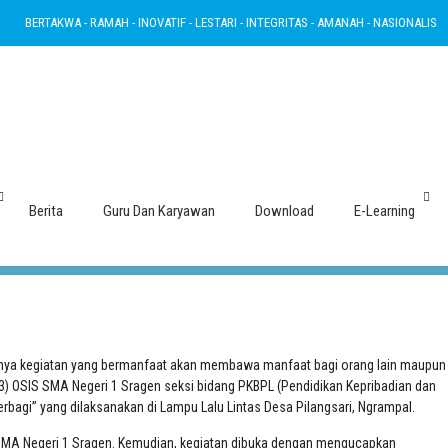
BERTAKWA - RAMAH - INOVATIF - LESTARI - INTEGRITAS - AMANAH - NASIONALIS
Indahnya Berbagi di Bulan Ramadan
Berita
Guru Dan Karyawan
Download
E-Learning
nya kegiatan yang bermanfaat akan membawa manfaat bagi orang lain maupun
23) OSIS SMA Negeri 1 Sragen seksi bidang PKBPL (Pendidikan Kepribadian dan
bagi” yang dilaksanakan di Lampu Lalu Lintas Desa Pilangsari, Ngrampal.
 SMA Negeri 1 Sragen. Kemudian, kegiatan dibuka dengan mengucapkan