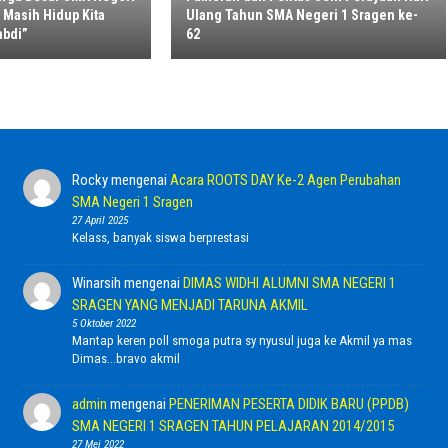
 Masih Hidup Kita
Ulang Tahun SMA Negeri 1 Sragen ke-
abdi”
62
Rocky
mengenai
Acara ROOTS DAY Ke-2 Agen Perubahan
SMA Negeri 1 Sragen
27 April 2025
Kelass, banyak siswa berprestasi
Winarsih
mengenai
DIMAS WIDHI ALUMNI SMA NEGERI 1
SRAGEN YANG MENJADI TARUNA AKMIL
5 Oktober 2022
Mantap keren poll smoga putra sy nyusul juga ke Akmil ya mas
Dimas...bravo akmil
admin
mengenai
PENERIMAN PESERTA DIDIK BARU (PPDB)
SMA NEGERI 1 SRAGEN TAHUN PELAJARAN 2014/2015
27 Mei 2022