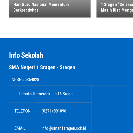
Hari Guru Nasional Momentum
1 Sragen “Selama
Berkreativitas
Masih Bisa Meng
Info Sekolah
SMA Negeri 1 Sragen - Sragen
NPSN
20354028
Jl. Perintis Kemerdekaan 16 Sragen
TELEPON
(0271) 891096
EMAIL
info@sman1sragen.sch.id