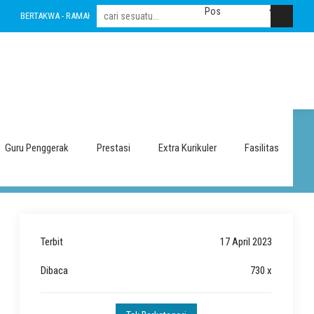
BERTAKWA - RAMAH - INOVATIF - LESTARI - INTEGRITAS - AMANAH - NASIONALIS
Guru Penggerak
Prestasi
Extra Kurikuler
Fasilitas
Terbit
17 April 2023
Dibaca
730 x