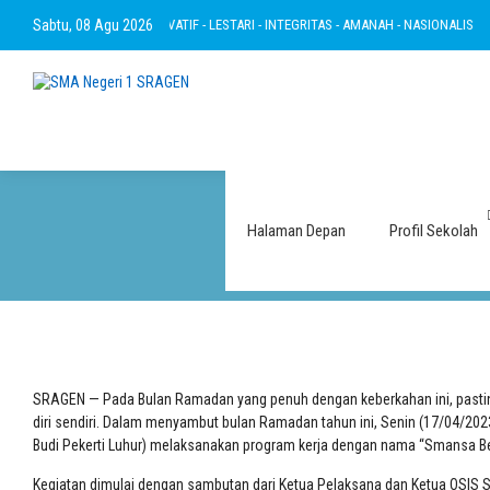
ERTAKWA - RAMAH - INOVATIF - LESTARI - INTEGRITAS - AMANAH - NASIONALIS
Sabtu, 08 Agu 2026
Halaman Depan
Profil Sekolah
SRAGEN — Pada Bulan Ramadan yang penuh dengan keberkahan ini, pasti
diri sendiri. Dalam menyambut bulan Ramadan tahun ini, Senin (17/04/20
Budi Pekerti Luhur) melaksanakan program kerja dengan nama “Smansa Ber
Kegiatan dimulai dengan sambutan dari Ketua Pelaksana dan Ketua OSIS