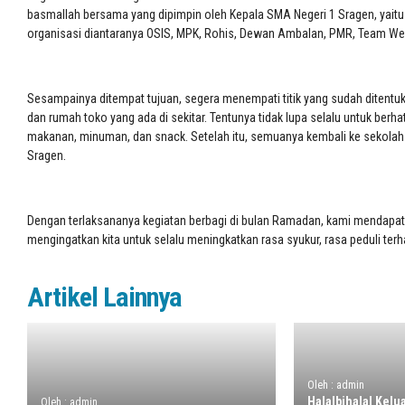
basmallah bersama yang dipimpin oleh Kepala SMA Negeri 1 Sragen, yaitu Ib
organisasi diantaranya OSIS, MPK, Rohis, Dewan Ambalan, PMR, Team Web,
Sesampainya ditempat tujuan, segera menempati titik yang sudah ditentukan
dan rumah toko yang ada di sekitar. Tentunya tidak lupa selalu untuk ber
makanan, minuman, dan snack. Setelah itu, semuanya kembali ke sekola
Sragen.
Dengan terlaksananya kegiatan berbagi di bulan Ramadan, kami mendapa
mengingatkan kita untuk selalu meningkatkan rasa syukur, rasa peduli 
Artikel Lainnya
Oleh : admin
Halalbihalal Kel
Oleh : admin