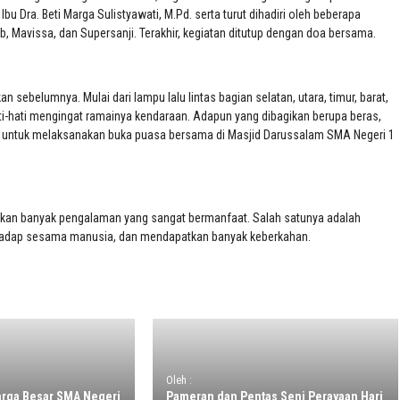
u Dra. Beti Marga Sulistyawati, M.Pd. serta turut dihadiri oleh beberapa
 Mavissa, dan Supersanji. Terakhir, kegiatan ditutup dengan doa bersama.
 sebelumnya. Mulai dari lampu lalu lintas bagian selatan, utara, timur, barat,
hati-hati mengingat ramainya kendaraan. Adapun yang dibagikan berupa beras,
h untuk melaksanakan buka puasa bersama di Masjid Darussalam SMA Negeri 1
tkan banyak pengalaman yang sangat bermanfaat. Salah satunya adalah
terhadap sesama manusia, dan mendapatkan banyak keberkahan.
Oleh :
uarga Besar SMA Negeri
Pameran dan Pentas Seni Perayaan Hari