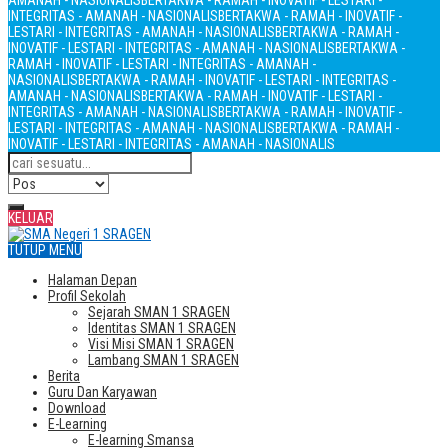
AMANAH - NASIONALIS
BERTAKWA - RAMAH - INOVATIF - LESTARI -
INTEGRITAS - AMANAH - NASIONALIS
BERTAKWA - RAMAH - INOVATIF -
LESTARI - INTEGRITAS - AMANAH - NASIONALIS
BERTAKWA - RAMAH -
INOVATIF - LESTARI - INTEGRITAS - AMANAH - NASIONALIS
BERTAKWA -
RAMAH - INOVATIF - LESTARI - INTEGRITAS - AMANAH -
NASIONALIS
BERTAKWA - RAMAH - INOVATIF - LESTARI - INTEGRITAS -
AMANAH - NASIONALIS
BERTAKWA - RAMAH - INOVATIF - LESTARI -
INTEGRITAS - AMANAH - NASIONALIS
BERTAKWA - RAMAH - INOVATIF -
LESTARI - INTEGRITAS - AMANAH - NASIONALIS
BERTAKWA - RAMAH -
INOVATIF - LESTARI - INTEGRITAS - AMANAH - NASIONALIS
KELUAR
TUTUP MENU
Halaman Depan
Profil Sekolah
Sejarah SMAN 1 SRAGEN
Identitas SMAN 1 SRAGEN
Visi Misi SMAN 1 SRAGEN
Lambang SMAN 1 SRAGEN
Berita
Guru Dan Karyawan
Download
E-Learning
E-learning Smansa