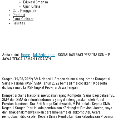
Edukasi Smansa
Ujian Online
Guru Penggerak
Prestasi
Extra Kurikuler
Fasilitas
SOSIALIASI BAGI PESERTA KSN – P
JAWA TENGAH SMAN 1 SRAGEN
Anda disini :
Home
-
Tak Berkategori
- SOSIALIASI BAGI PESERTA KSN – P
JAWA TENGAH SMAN 1 SRAGEN
Sragen (19/08/2022) SMA Negeri 1 Sragen dalam ajang lomba Kompetisi
Sains Nasional (KSN) SMA Tahun 2022 berhasil meloloskan 10 peserta
didiknya maju ke KSN tingkat Provinsi Jawa Tengah.
Kompetisi Sains Nasional merupakan ajang Kompetisi Sains bagi pelajar SD,
SMP, dan SMA di seluruh Indonesia yang diselenggarakan oleh Pusat
Prestasi Nasional. Dra. Beti Marga Sulistyawati, M.Pd. selaku Kepala SMA
Negeri 1 Sragen “hari ini ada pembukaan KSN tingkat Provinsi Jateng, saya
dan anak-anak menyaksikan bersama-sama di labkomputer. Acara
pembukaan dibuka oleh Kepala Dinas Pendidikan dan Kebudayaan Provinsi