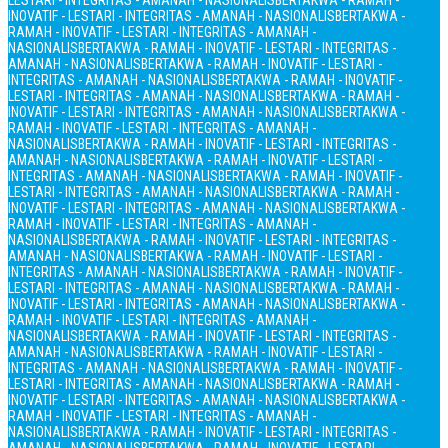
LESTARI - INTEGRITAS - AMANAH - NASIONALIS
BERTAKWA - RAMAH -
INOVATIF - LESTARI - INTEGRITAS - AMANAH - NASIONALIS
BERTAKWA -
RAMAH - INOVATIF - LESTARI - INTEGRITAS - AMANAH -
NASIONALIS
BERTAKWA - RAMAH - INOVATIF - LESTARI - INTEGRITAS -
AMANAH - NASIONALIS
BERTAKWA - RAMAH - INOVATIF - LESTARI -
INTEGRITAS - AMANAH - NASIONALIS
BERTAKWA - RAMAH - INOVATIF -
LESTARI - INTEGRITAS - AMANAH - NASIONALIS
BERTAKWA - RAMAH -
INOVATIF - LESTARI - INTEGRITAS - AMANAH - NASIONALIS
BERTAKWA -
RAMAH - INOVATIF - LESTARI - INTEGRITAS - AMANAH -
NASIONALIS
BERTAKWA - RAMAH - INOVATIF - LESTARI - INTEGRITAS -
AMANAH - NASIONALIS
BERTAKWA - RAMAH - INOVATIF - LESTARI -
INTEGRITAS - AMANAH - NASIONALIS
BERTAKWA - RAMAH - INOVATIF -
LESTARI - INTEGRITAS - AMANAH - NASIONALIS
BERTAKWA - RAMAH -
INOVATIF - LESTARI - INTEGRITAS - AMANAH - NASIONALIS
BERTAKWA -
RAMAH - INOVATIF - LESTARI - INTEGRITAS - AMANAH -
NASIONALIS
BERTAKWA - RAMAH - INOVATIF - LESTARI - INTEGRITAS -
AMANAH - NASIONALIS
BERTAKWA - RAMAH - INOVATIF - LESTARI -
INTEGRITAS - AMANAH - NASIONALIS
BERTAKWA - RAMAH - INOVATIF -
LESTARI - INTEGRITAS - AMANAH - NASIONALIS
BERTAKWA - RAMAH -
INOVATIF - LESTARI - INTEGRITAS - AMANAH - NASIONALIS
BERTAKWA -
RAMAH - INOVATIF - LESTARI - INTEGRITAS - AMANAH -
NASIONALIS
BERTAKWA - RAMAH - INOVATIF - LESTARI - INTEGRITAS -
AMANAH - NASIONALIS
BERTAKWA - RAMAH - INOVATIF - LESTARI -
INTEGRITAS - AMANAH - NASIONALIS
BERTAKWA - RAMAH - INOVATIF -
LESTARI - INTEGRITAS - AMANAH - NASIONALIS
BERTAKWA - RAMAH -
INOVATIF - LESTARI - INTEGRITAS - AMANAH - NASIONALIS
BERTAKWA -
RAMAH - INOVATIF - LESTARI - INTEGRITAS - AMANAH -
NASIONALIS
BERTAKWA - RAMAH - INOVATIF - LESTARI - INTEGRITAS -