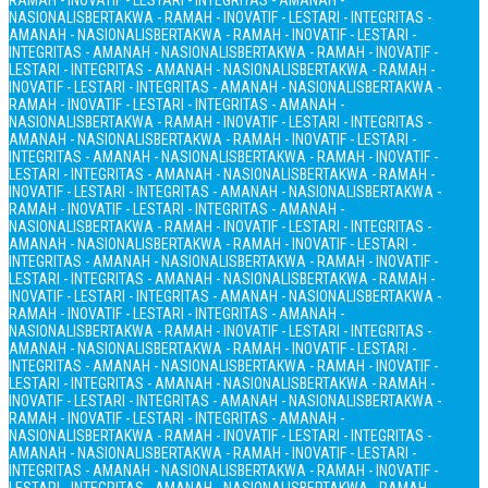
RAMAH - INOVATIF - LESTARI - INTEGRITAS - AMANAH -
NASIONALIS
BERTAKWA - RAMAH - INOVATIF - LESTARI - INTEGRITAS -
AMANAH - NASIONALIS
BERTAKWA - RAMAH - INOVATIF - LESTARI -
INTEGRITAS - AMANAH - NASIONALIS
BERTAKWA - RAMAH - INOVATIF -
LESTARI - INTEGRITAS - AMANAH - NASIONALIS
BERTAKWA - RAMAH -
INOVATIF - LESTARI - INTEGRITAS - AMANAH - NASIONALIS
BERTAKWA -
RAMAH - INOVATIF - LESTARI - INTEGRITAS - AMANAH -
NASIONALIS
BERTAKWA - RAMAH - INOVATIF - LESTARI - INTEGRITAS -
AMANAH - NASIONALIS
BERTAKWA - RAMAH - INOVATIF - LESTARI -
INTEGRITAS - AMANAH - NASIONALIS
BERTAKWA - RAMAH - INOVATIF -
LESTARI - INTEGRITAS - AMANAH - NASIONALIS
BERTAKWA - RAMAH -
INOVATIF - LESTARI - INTEGRITAS - AMANAH - NASIONALIS
BERTAKWA -
RAMAH - INOVATIF - LESTARI - INTEGRITAS - AMANAH -
NASIONALIS
BERTAKWA - RAMAH - INOVATIF - LESTARI - INTEGRITAS -
AMANAH - NASIONALIS
BERTAKWA - RAMAH - INOVATIF - LESTARI -
INTEGRITAS - AMANAH - NASIONALIS
BERTAKWA - RAMAH - INOVATIF -
LESTARI - INTEGRITAS - AMANAH - NASIONALIS
BERTAKWA - RAMAH -
INOVATIF - LESTARI - INTEGRITAS - AMANAH - NASIONALIS
BERTAKWA -
RAMAH - INOVATIF - LESTARI - INTEGRITAS - AMANAH -
NASIONALIS
BERTAKWA - RAMAH - INOVATIF - LESTARI - INTEGRITAS -
AMANAH - NASIONALIS
BERTAKWA - RAMAH - INOVATIF - LESTARI -
INTEGRITAS - AMANAH - NASIONALIS
BERTAKWA - RAMAH - INOVATIF -
LESTARI - INTEGRITAS - AMANAH - NASIONALIS
BERTAKWA - RAMAH -
INOVATIF - LESTARI - INTEGRITAS - AMANAH - NASIONALIS
BERTAKWA -
RAMAH - INOVATIF - LESTARI - INTEGRITAS - AMANAH -
NASIONALIS
BERTAKWA - RAMAH - INOVATIF - LESTARI - INTEGRITAS -
AMANAH - NASIONALIS
BERTAKWA - RAMAH - INOVATIF - LESTARI -
INTEGRITAS - AMANAH - NASIONALIS
BERTAKWA - RAMAH - INOVATIF -