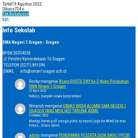
Terbit
19 Agustus 2022
Dibaca
724 x
Tak Berkategori
ksn
Info Sekolah
SMA Negeri 1 Sragen - Sragen
NPSN
20354028
Jl. Perintis Kemerdekaan 16 Sragen
TELEPON
(0271) 891096
EMAIL
info@sman1sragen.sch.id
Rocky
mengenai
Acara ROOTS DAY Ke-2 Agen Perubahan
SMA Negeri 1 Sragen
27 April 2025
Kelass, banyak siswa berprestasi
Winarsih
mengenai
DIMAS WIDHI ALUMNI SMA NEGERI 1
SRAGEN YANG MENJADI TARUNA AKMIL
5 Oktober 2022
Mantap keren poll smoga putra sy nyusul juga ke Akmil ya mas
Dimas...bravo akmil
admin
mengenai
PENERIMAN PESERTA DIDIK BARU (PPDB)