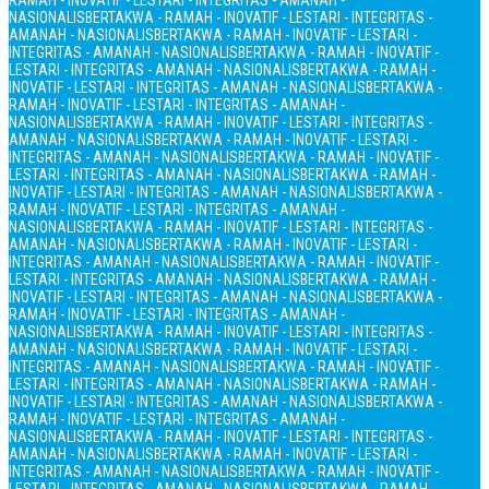
RAMAH - INOVATIF - LESTARI - INTEGRITAS - AMANAH -
NASIONALIS
BERTAKWA - RAMAH - INOVATIF - LESTARI - INTEGRITAS -
AMANAH - NASIONALIS
BERTAKWA - RAMAH - INOVATIF - LESTARI -
INTEGRITAS - AMANAH - NASIONALIS
BERTAKWA - RAMAH - INOVATIF -
LESTARI - INTEGRITAS - AMANAH - NASIONALIS
BERTAKWA - RAMAH -
INOVATIF - LESTARI - INTEGRITAS - AMANAH - NASIONALIS
BERTAKWA -
RAMAH - INOVATIF - LESTARI - INTEGRITAS - AMANAH -
NASIONALIS
BERTAKWA - RAMAH - INOVATIF - LESTARI - INTEGRITAS -
AMANAH - NASIONALIS
BERTAKWA - RAMAH - INOVATIF - LESTARI -
INTEGRITAS - AMANAH - NASIONALIS
BERTAKWA - RAMAH - INOVATIF -
LESTARI - INTEGRITAS - AMANAH - NASIONALIS
BERTAKWA - RAMAH -
INOVATIF - LESTARI - INTEGRITAS - AMANAH - NASIONALIS
BERTAKWA -
RAMAH - INOVATIF - LESTARI - INTEGRITAS - AMANAH -
NASIONALIS
BERTAKWA - RAMAH - INOVATIF - LESTARI - INTEGRITAS -
AMANAH - NASIONALIS
BERTAKWA - RAMAH - INOVATIF - LESTARI -
INTEGRITAS - AMANAH - NASIONALIS
BERTAKWA - RAMAH - INOVATIF -
LESTARI - INTEGRITAS - AMANAH - NASIONALIS
BERTAKWA - RAMAH -
INOVATIF - LESTARI - INTEGRITAS - AMANAH - NASIONALIS
BERTAKWA -
RAMAH - INOVATIF - LESTARI - INTEGRITAS - AMANAH -
NASIONALIS
BERTAKWA - RAMAH - INOVATIF - LESTARI - INTEGRITAS -
AMANAH - NASIONALIS
BERTAKWA - RAMAH - INOVATIF - LESTARI -
INTEGRITAS - AMANAH - NASIONALIS
BERTAKWA - RAMAH - INOVATIF -
LESTARI - INTEGRITAS - AMANAH - NASIONALIS
BERTAKWA - RAMAH -
INOVATIF - LESTARI - INTEGRITAS - AMANAH - NASIONALIS
BERTAKWA -
RAMAH - INOVATIF - LESTARI - INTEGRITAS - AMANAH -
NASIONALIS
BERTAKWA - RAMAH - INOVATIF - LESTARI - INTEGRITAS -
AMANAH - NASIONALIS
BERTAKWA - RAMAH - INOVATIF - LESTARI -
INTEGRITAS - AMANAH - NASIONALIS
BERTAKWA - RAMAH - INOVATIF -