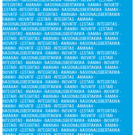
AMANAH - NASIONALIS
BERTAKWA - RAMAH - INOVATIF - LESTARI -
INTEGRITAS - AMANAH - NASIONALIS
BERTAKWA - RAMAH - INOVATIF -
LESTARI - INTEGRITAS - AMANAH - NASIONALIS
BERTAKWA - RAMAH -
INOVATIF - LESTARI - INTEGRITAS - AMANAH - NASIONALIS
BERTAKWA -
RAMAH - INOVATIF - LESTARI - INTEGRITAS - AMANAH -
NASIONALIS
BERTAKWA - RAMAH - INOVATIF - LESTARI - INTEGRITAS -
AMANAH - NASIONALIS
BERTAKWA - RAMAH - INOVATIF - LESTARI -
INTEGRITAS - AMANAH - NASIONALIS
BERTAKWA - RAMAH - INOVATIF -
LESTARI - INTEGRITAS - AMANAH - NASIONALIS
BERTAKWA - RAMAH -
INOVATIF - LESTARI - INTEGRITAS - AMANAH - NASIONALIS
BERTAKWA -
RAMAH - INOVATIF - LESTARI - INTEGRITAS - AMANAH -
NASIONALIS
BERTAKWA - RAMAH - INOVATIF - LESTARI - INTEGRITAS -
AMANAH - NASIONALIS
BERTAKWA - RAMAH - INOVATIF - LESTARI -
INTEGRITAS - AMANAH - NASIONALIS
BERTAKWA - RAMAH - INOVATIF -
LESTARI - INTEGRITAS - AMANAH - NASIONALIS
BERTAKWA - RAMAH -
INOVATIF - LESTARI - INTEGRITAS - AMANAH - NASIONALIS
BERTAKWA -
RAMAH - INOVATIF - LESTARI - INTEGRITAS - AMANAH -
NASIONALIS
BERTAKWA - RAMAH - INOVATIF - LESTARI - INTEGRITAS -
AMANAH - NASIONALIS
BERTAKWA - RAMAH - INOVATIF - LESTARI -
INTEGRITAS - AMANAH - NASIONALIS
BERTAKWA - RAMAH - INOVATIF -
LESTARI - INTEGRITAS - AMANAH - NASIONALIS
BERTAKWA - RAMAH -
INOVATIF - LESTARI - INTEGRITAS - AMANAH - NASIONALIS
BERTAKWA -
RAMAH - INOVATIF - LESTARI - INTEGRITAS - AMANAH -
NASIONALIS
BERTAKWA - RAMAH - INOVATIF - LESTARI - INTEGRITAS -
AMANAH - NASIONALIS
BERTAKWA - RAMAH - INOVATIF - LESTARI -
INTEGRITAS - AMANAH - NASIONALIS
BERTAKWA - RAMAH - INOVATIF -
LESTARI - INTEGRITAS - AMANAH - NASIONALIS
BERTAKWA - RAMAH -
INOVATIF - LESTARI - INTEGRITAS - AMANAH - NASIONALIS
BERTAKWA -