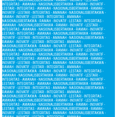
AMANAH - NASIONALIS
BERTAKWA - RAMAH - INOVATIF - LESTARI -
INTEGRITAS - AMANAH - NASIONALIS
BERTAKWA - RAMAH - INOVATIF -
LESTARI - INTEGRITAS - AMANAH - NASIONALIS
BERTAKWA - RAMAH -
INOVATIF - LESTARI - INTEGRITAS - AMANAH - NASIONALIS
BERTAKWA -
RAMAH - INOVATIF - LESTARI - INTEGRITAS - AMANAH -
NASIONALIS
BERTAKWA - RAMAH - INOVATIF - LESTARI - INTEGRITAS -
AMANAH - NASIONALIS
BERTAKWA - RAMAH - INOVATIF - LESTARI -
INTEGRITAS - AMANAH - NASIONALIS
BERTAKWA - RAMAH - INOVATIF -
LESTARI - INTEGRITAS - AMANAH - NASIONALIS
BERTAKWA - RAMAH -
INOVATIF - LESTARI - INTEGRITAS - AMANAH - NASIONALIS
BERTAKWA -
RAMAH - INOVATIF - LESTARI - INTEGRITAS - AMANAH -
NASIONALIS
BERTAKWA - RAMAH - INOVATIF - LESTARI - INTEGRITAS -
AMANAH - NASIONALIS
BERTAKWA - RAMAH - INOVATIF - LESTARI -
INTEGRITAS - AMANAH - NASIONALIS
BERTAKWA - RAMAH - INOVATIF -
LESTARI - INTEGRITAS - AMANAH - NASIONALIS
BERTAKWA - RAMAH -
INOVATIF - LESTARI - INTEGRITAS - AMANAH - NASIONALIS
BERTAKWA -
RAMAH - INOVATIF - LESTARI - INTEGRITAS - AMANAH -
NASIONALIS
BERTAKWA - RAMAH - INOVATIF - LESTARI - INTEGRITAS -
AMANAH - NASIONALIS
BERTAKWA - RAMAH - INOVATIF - LESTARI -
INTEGRITAS - AMANAH - NASIONALIS
BERTAKWA - RAMAH - INOVATIF -
LESTARI - INTEGRITAS - AMANAH - NASIONALIS
BERTAKWA - RAMAH -
INOVATIF - LESTARI - INTEGRITAS - AMANAH - NASIONALIS
BERTAKWA -
RAMAH - INOVATIF - LESTARI - INTEGRITAS - AMANAH -
NASIONALIS
BERTAKWA - RAMAH - INOVATIF - LESTARI - INTEGRITAS -
AMANAH - NASIONALIS
BERTAKWA - RAMAH - INOVATIF - LESTARI -
INTEGRITAS - AMANAH - NASIONALIS
BERTAKWA - RAMAH - INOVATIF -
LESTARI - INTEGRITAS - AMANAH - NASIONALIS
BERTAKWA - RAMAH -
INOVATIF - LESTARI - INTEGRITAS - AMANAH - NASIONALIS
BERTAKWA -