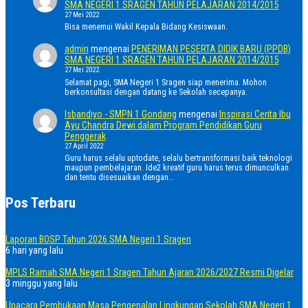
SMA NEGERI 1 SRAGEN TAHUN PELAJARAN 2014/2015
27 Mei 2022
Bisa menemui Wakil Kepala Bidang Kesiswaan.
admin
mengenai
PENERIMAN PESERTA DIDIK BARU (PPDB)
SMA NEGERI 1 SRAGEN TAHUN PELAJARAN 2014/2015
27 Mei 2022
Selamat pagi, SMA Negeri 1 Sragen siap menerima. Mohon
berkonsultasi dengan datang ke Sekolah secepanya.
Isbandiyo - SMPN 1 Gondang
mengenai
Inspirasi Cerita Ibu
Ayu Chandra Dewi dalam Program Pendidikan Guru
Penggerak
27 April 2022
Guru harus selalu uptodate, selalu bertransformasi baik teknologi
maupun pembelajaran. Ide2 kreatif guru harus terus dimunculkan
dan tentu disesuaikan dengan…
Pos Terbaru
Laporan BOSP Tahun 2026 SMA Negeri 1 Sragen
6 hari yang lalu
MPLS Ramah SMA Negeri 1 Sragen Tahun Ajaran 2026/2027 Resmi Digelar
3 minggu yang lalu
Upacara Pembukaan Masa Pengenalan Lingkungan Sekolah SMA Negeri 1