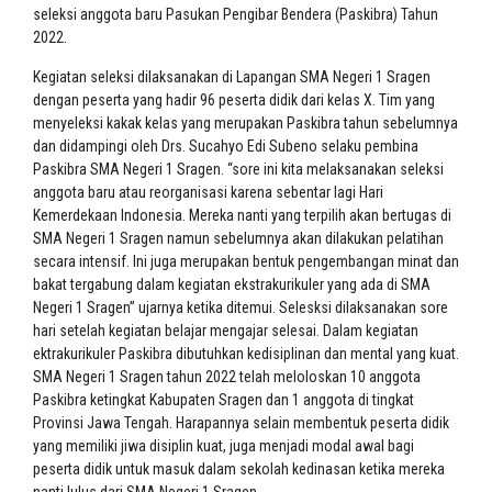
seleksi anggota baru Pasukan Pengibar Bendera (Paskibra) Tahun
2022.
Kegiatan seleksi dilaksanakan di Lapangan SMA Negeri 1 Sragen
dengan peserta yang hadir 96 peserta didik dari kelas X. Tim yang
menyeleksi kakak kelas yang merupakan Paskibra tahun sebelumnya
dan didampingi oleh Drs. Sucahyo Edi Subeno selaku pembina
Paskibra SMA Negeri 1 Sragen. “sore ini kita melaksanakan seleksi
anggota baru atau reorganisasi karena sebentar lagi Hari
Kemerdekaan Indonesia. Mereka nanti yang terpilih akan bertugas di
SMA Negeri 1 Sragen namun sebelumnya akan dilakukan pelatihan
secara intensif. Ini juga merupakan bentuk pengembangan minat dan
bakat tergabung dalam kegiatan ekstrakurikuler yang ada di SMA
Negeri 1 Sragen” ujarnya ketika ditemui. Selesksi dilaksanakan sore
hari setelah kegiatan belajar mengajar selesai. Dalam kegiatan
ektrakurikuler Paskibra dibutuhkan kedisiplinan dan mental yang kuat.
SMA Negeri 1 Sragen tahun 2022 telah meloloskan 10 anggota
Paskibra ketingkat Kabupaten Sragen dan 1 anggota di tingkat
Provinsi Jawa Tengah. Harapannya selain membentuk peserta didik
yang memiliki jiwa disiplin kuat, juga menjadi modal awal bagi
peserta didik untuk masuk dalam sekolah kedinasan ketika mereka