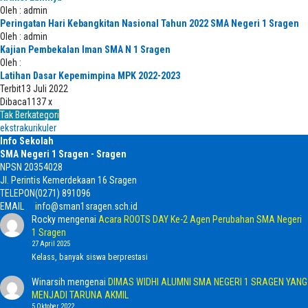
Oleh : admin
Peringatan Hari Kebangkitan Nasional Tahun 2022 SMA Negeri 1 Sragen
Oleh : admin
Kajian Pembekalan Iman SMA N 1 Sragen
Oleh :
Latihan Dasar Kepemimpina MPK 2022-2023
Terbit
13 Juli 2022
Dibaca
1137 x
Tak Berkategori
ekstrakurikuler
Info Sekolah
SMA Negeri 1 Sragen - Sragen
NPSN
20354028
Jl. Perintis Kemerdekaan 16 Sragen
TELEPON
(0271) 891096
EMAIL
info@sman1sragen.sch.id
Rocky
mengenai
Acara ROOTS DAY Ke-2 Agen Perubahan SMA Negeri
1 Sragen
27 April 2025
Kelass, banyak siswa berprestasi
Winarsih
mengenai
DIMAS WIDHI ALUMNI SMA NEGERI 1 SRAGEN YANG
MENJADI TARUNA AKMIL
5 Oktober 2022