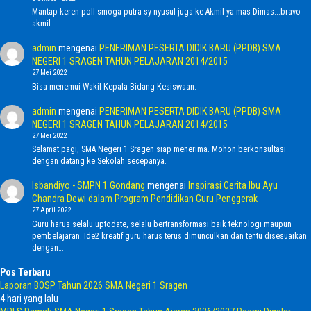
Mantap keren poll smoga putra sy nyusul juga ke Akmil ya mas Dimas...bravo
akmil
admin
mengenai
PENERIMAN PESERTA DIDIK BARU (PPDB) SMA
NEGERI 1 SRAGEN TAHUN PELAJARAN 2014/2015
27 Mei 2022
Bisa menemui Wakil Kepala Bidang Kesiswaan.
admin
mengenai
PENERIMAN PESERTA DIDIK BARU (PPDB) SMA
NEGERI 1 SRAGEN TAHUN PELAJARAN 2014/2015
27 Mei 2022
Selamat pagi, SMA Negeri 1 Sragen siap menerima. Mohon berkonsultasi
dengan datang ke Sekolah secepanya.
Isbandiyo - SMPN 1 Gondang
mengenai
Inspirasi Cerita Ibu Ayu
Chandra Dewi dalam Program Pendidikan Guru Penggerak
27 April 2022
Guru harus selalu uptodate, selalu bertransformasi baik teknologi maupun
pembelajaran. Ide2 kreatif guru harus terus dimunculkan dan tentu disesuaikan
dengan…
Pos Terbaru
Laporan BOSP Tahun 2026 SMA Negeri 1 Sragen
4 hari yang lalu