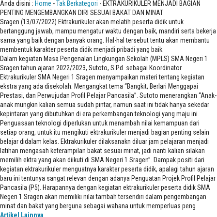
Anda disini :
Home
-
Tak Berkategori
- EKTRAKURIKULER MENJADI BAGIAN
PENTING MENGEMBANGKAN DIRI SESUAI BAKAT DAN MINAT
Sragen (13/07/2022) Ektrakurikuler akan melatih peserta didik untuk
bertanggung jawab, mampu mengatur waktu dengan baik, mandiri serta bekerja
sama yang baik dengan banyak orang. Hal-hal tersebut tentu akan membantu
membentuk karakter peserta didik menjadi pribadi yang baik.
Dalam kegiatan Masa Pengenalan Lingkungan Sekolah (MPLS) SMA Negeri 1
Sragen tahun ajaran 2022/2023, Sutoto, S.Pd. sebagai Koordinator
Ektrakurikuler SMA Negeri 1 Sragen menyampaikan materi tentang kegiatan
ekstra yang ada disekolah. Mengangkat tema “Bangkit, Berlari Menggapai
Prestasi, dan Perwujudan Profil Pelajar Pancasila”. Sutoto menerangkan “Anak-
anak mungkin kalian semua sudah pintar, namun saat ini tidak hanya sekedar
kepintaran yang dibutuhkan di era perkembangan teknologi yang maju ini.
Penguasaan teknologi diperlukan untuk menambah nilai kemampuan dari
setiap orang, untuk itu mengikuti ektrakurikuler menjadi bagian penting selain
belajar didalam kelas. Ektrakurikuler dilaksanakn diluar jam pelajaran menjadi
latihan mengasah keterampilan bakat sesuai minat, jadi nanti kalian silakan
memilih ektra yang akan diikuti di SMA Negeri 1 Sragen”. Dampak positi dari
kegiatan ektrakurikuler menguatnya karakter peserta didik, apalagi tahun ajaran
baru ini tentunya sangat relevan dengan adanya Penguatan Projek Profil Pelajar
Pancasila (P5). Harapannya dengan kegiatan ektrakurikuler peserta didik SMA
Negeri 1 Sragen akan memiliki nilai tambah tersendiri dalam pengembangan
minat dan bakat yang berguna sebagai wahana untuk memperluas peng
Artikel Lainnya