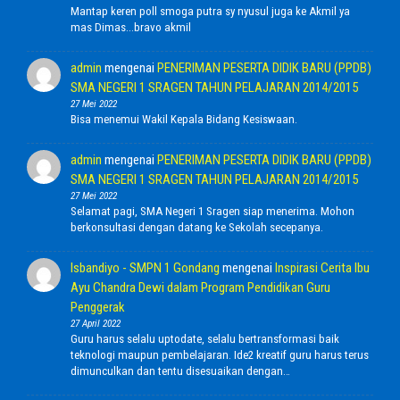
Mantap keren poll smoga putra sy nyusul juga ke Akmil ya
mas Dimas...bravo akmil
admin
mengenai
PENERIMAN PESERTA DIDIK BARU (PPDB)
SMA NEGERI 1 SRAGEN TAHUN PELAJARAN 2014/2015
27 Mei 2022
Bisa menemui Wakil Kepala Bidang Kesiswaan.
admin
mengenai
PENERIMAN PESERTA DIDIK BARU (PPDB)
SMA NEGERI 1 SRAGEN TAHUN PELAJARAN 2014/2015
27 Mei 2022
Selamat pagi, SMA Negeri 1 Sragen siap menerima. Mohon
berkonsultasi dengan datang ke Sekolah secepanya.
Isbandiyo - SMPN 1 Gondang
mengenai
Inspirasi Cerita Ibu
Ayu Chandra Dewi dalam Program Pendidikan Guru
Penggerak
27 April 2022
Guru harus selalu uptodate, selalu bertransformasi baik
teknologi maupun pembelajaran. Ide2 kreatif guru harus terus
dimunculkan dan tentu disesuaikan dengan…