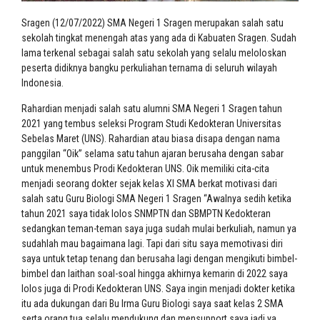
Sragen (12/07/2022) SMA Negeri 1 Sragen merupakan salah satu
sekolah tingkat menengah atas yang ada di Kabuaten Sragen. Sudah
lama terkenal sebagai salah satu sekolah yang selalu meloloskan
peserta didiknya bangku perkuliahan ternama di seluruh wilayah
Indonesia.
Rahardian menjadi salah satu alumni SMA Negeri 1 Sragen tahun
2021 yang tembus seleksi Program Studi Kedokteran Universitas
Sebelas Maret (UNS). Rahardian atau biasa disapa dengan nama
panggilan “Oik” selama satu tahun ajaran berusaha dengan sabar
untuk menembus Prodi Kedokteran UNS. Oik memiliki cita-cita
menjadi seorang dokter sejak kelas XI SMA berkat motivasi dari
salah satu Guru Biologi SMA Negeri 1 Sragen “Awalnya sedih ketika
tahun 2021 saya tidak lolos SNMPTN dan SBMPTN Kedokteran
sedangkan teman-teman saya juga sudah mulai berkuliah, namun ya
sudahlah mau bagaimana lagi. Tapi dari situ saya memotivasi diri
saya untuk tetap tenang dan berusaha lagi dengan mengikuti bimbel-
bimbel dan laithan soal-soal hingga akhirnya kemarin di 2022 saya
lolos juga di Prodi Kedokteran UNS. Saya ingin menjadi dokter ketika
itu ada dukungan dari Bu Irma Guru Biologi saya saat kelas 2 SMA
serta orang tua selalu mendukung dan mensupport saya jadi ya