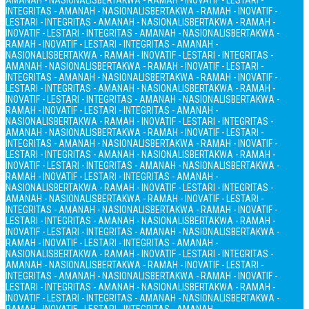
AMANAH - NASIONALIS
BERTAKWA - RAMAH - INOVATIF - LESTARI -
INTEGRITAS - AMANAH - NASIONALIS
BERTAKWA - RAMAH - INOVATIF -
LESTARI - INTEGRITAS - AMANAH - NASIONALIS
BERTAKWA - RAMAH -
INOVATIF - LESTARI - INTEGRITAS - AMANAH - NASIONALIS
BERTAKWA -
RAMAH - INOVATIF - LESTARI - INTEGRITAS - AMANAH -
NASIONALIS
BERTAKWA - RAMAH - INOVATIF - LESTARI - INTEGRITAS -
AMANAH - NASIONALIS
BERTAKWA - RAMAH - INOVATIF - LESTARI -
INTEGRITAS - AMANAH - NASIONALIS
BERTAKWA - RAMAH - INOVATIF -
LESTARI - INTEGRITAS - AMANAH - NASIONALIS
BERTAKWA - RAMAH -
INOVATIF - LESTARI - INTEGRITAS - AMANAH - NASIONALIS
BERTAKWA -
RAMAH - INOVATIF - LESTARI - INTEGRITAS - AMANAH -
NASIONALIS
BERTAKWA - RAMAH - INOVATIF - LESTARI - INTEGRITAS -
AMANAH - NASIONALIS
BERTAKWA - RAMAH - INOVATIF - LESTARI -
INTEGRITAS - AMANAH - NASIONALIS
BERTAKWA - RAMAH - INOVATIF -
LESTARI - INTEGRITAS - AMANAH - NASIONALIS
BERTAKWA - RAMAH -
INOVATIF - LESTARI - INTEGRITAS - AMANAH - NASIONALIS
BERTAKWA -
RAMAH - INOVATIF - LESTARI - INTEGRITAS - AMANAH -
NASIONALIS
BERTAKWA - RAMAH - INOVATIF - LESTARI - INTEGRITAS -
AMANAH - NASIONALIS
BERTAKWA - RAMAH - INOVATIF - LESTARI -
INTEGRITAS - AMANAH - NASIONALIS
BERTAKWA - RAMAH - INOVATIF -
LESTARI - INTEGRITAS - AMANAH - NASIONALIS
BERTAKWA - RAMAH -
INOVATIF - LESTARI - INTEGRITAS - AMANAH - NASIONALIS
BERTAKWA -
RAMAH - INOVATIF - LESTARI - INTEGRITAS - AMANAH -
NASIONALIS
BERTAKWA - RAMAH - INOVATIF - LESTARI - INTEGRITAS -
AMANAH - NASIONALIS
BERTAKWA - RAMAH - INOVATIF - LESTARI -
INTEGRITAS - AMANAH - NASIONALIS
BERTAKWA - RAMAH - INOVATIF -
LESTARI - INTEGRITAS - AMANAH - NASIONALIS
BERTAKWA - RAMAH -
INOVATIF - LESTARI - INTEGRITAS - AMANAH - NASIONALIS
BERTAKWA -