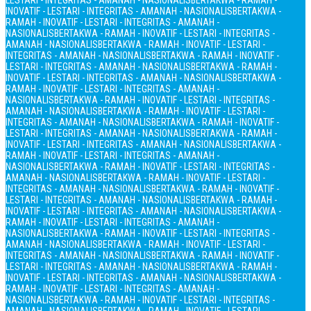
LESTARI - INTEGRITAS - AMANAH - NASIONALIS
BERTAKWA - RAMAH -
INOVATIF - LESTARI - INTEGRITAS - AMANAH - NASIONALIS
BERTAKWA -
RAMAH - INOVATIF - LESTARI - INTEGRITAS - AMANAH -
NASIONALIS
BERTAKWA - RAMAH - INOVATIF - LESTARI - INTEGRITAS -
AMANAH - NASIONALIS
BERTAKWA - RAMAH - INOVATIF - LESTARI -
INTEGRITAS - AMANAH - NASIONALIS
BERTAKWA - RAMAH - INOVATIF -
LESTARI - INTEGRITAS - AMANAH - NASIONALIS
BERTAKWA - RAMAH -
INOVATIF - LESTARI - INTEGRITAS - AMANAH - NASIONALIS
BERTAKWA -
RAMAH - INOVATIF - LESTARI - INTEGRITAS - AMANAH -
NASIONALIS
BERTAKWA - RAMAH - INOVATIF - LESTARI - INTEGRITAS -
AMANAH - NASIONALIS
BERTAKWA - RAMAH - INOVATIF - LESTARI -
INTEGRITAS - AMANAH - NASIONALIS
BERTAKWA - RAMAH - INOVATIF -
LESTARI - INTEGRITAS - AMANAH - NASIONALIS
BERTAKWA - RAMAH -
INOVATIF - LESTARI - INTEGRITAS - AMANAH - NASIONALIS
BERTAKWA -
RAMAH - INOVATIF - LESTARI - INTEGRITAS - AMANAH -
NASIONALIS
BERTAKWA - RAMAH - INOVATIF - LESTARI - INTEGRITAS -
AMANAH - NASIONALIS
BERTAKWA - RAMAH - INOVATIF - LESTARI -
INTEGRITAS - AMANAH - NASIONALIS
BERTAKWA - RAMAH - INOVATIF -
LESTARI - INTEGRITAS - AMANAH - NASIONALIS
BERTAKWA - RAMAH -
INOVATIF - LESTARI - INTEGRITAS - AMANAH - NASIONALIS
BERTAKWA -
RAMAH - INOVATIF - LESTARI - INTEGRITAS - AMANAH -
NASIONALIS
BERTAKWA - RAMAH - INOVATIF - LESTARI - INTEGRITAS -
AMANAH - NASIONALIS
BERTAKWA - RAMAH - INOVATIF - LESTARI -
INTEGRITAS - AMANAH - NASIONALIS
BERTAKWA - RAMAH - INOVATIF -
LESTARI - INTEGRITAS - AMANAH - NASIONALIS
BERTAKWA - RAMAH -
INOVATIF - LESTARI - INTEGRITAS - AMANAH - NASIONALIS
BERTAKWA -
RAMAH - INOVATIF - LESTARI - INTEGRITAS - AMANAH -
NASIONALIS
BERTAKWA - RAMAH - INOVATIF - LESTARI - INTEGRITAS -