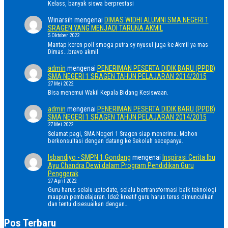
Kelass, banyak siswa berprestasi
Winarsih
mengenai
DIMAS WIDHI ALUMNI SMA NEGERI 1
SRAGEN YANG MENJADI TARUNA AKMIL
5 Oktober 2022
Mantap keren poll smoga putra sy nyusul juga ke Akmil ya mas
Dimas...bravo akmil
admin
mengenai
PENERIMAN PESERTA DIDIK BARU (PPDB)
SMA NEGERI 1 SRAGEN TAHUN PELAJARAN 2014/2015
27 Mei 2022
Bisa menemui Wakil Kepala Bidang Kesiswaan.
admin
mengenai
PENERIMAN PESERTA DIDIK BARU (PPDB)
SMA NEGERI 1 SRAGEN TAHUN PELAJARAN 2014/2015
27 Mei 2022
Selamat pagi, SMA Negeri 1 Sragen siap menerima. Mohon
berkonsultasi dengan datang ke Sekolah secepanya.
Isbandiyo - SMPN 1 Gondang
mengenai
Inspirasi Cerita Ibu
Ayu Chandra Dewi dalam Program Pendidikan Guru
Penggerak
27 April 2022
Guru harus selalu uptodate, selalu bertransformasi baik teknologi
maupun pembelajaran. Ide2 kreatif guru harus terus dimunculkan
dan tentu disesuaikan dengan…
Pos Terbaru