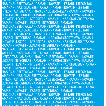
RAMAH - INOVATIF - LESTARI - INTEGRITAS - AMANAH -
NASIONALIS
BERTAKWA - RAMAH - INOVATIF - LESTARI - INTEGRITAS -
AMANAH - NASIONALIS
BERTAKWA - RAMAH - INOVATIF - LESTARI -
INTEGRITAS - AMANAH - NASIONALIS
BERTAKWA - RAMAH - INOVATIF -
LESTARI - INTEGRITAS - AMANAH - NASIONALIS
BERTAKWA - RAMAH -
INOVATIF - LESTARI - INTEGRITAS - AMANAH - NASIONALIS
BERTAKWA -
RAMAH - INOVATIF - LESTARI - INTEGRITAS - AMANAH -
NASIONALIS
BERTAKWA - RAMAH - INOVATIF - LESTARI - INTEGRITAS -
AMANAH - NASIONALIS
BERTAKWA - RAMAH - INOVATIF - LESTARI -
INTEGRITAS - AMANAH - NASIONALIS
BERTAKWA - RAMAH - INOVATIF -
LESTARI - INTEGRITAS - AMANAH - NASIONALIS
BERTAKWA - RAMAH -
INOVATIF - LESTARI - INTEGRITAS - AMANAH - NASIONALIS
BERTAKWA -
RAMAH - INOVATIF - LESTARI - INTEGRITAS - AMANAH -
NASIONALIS
BERTAKWA - RAMAH - INOVATIF - LESTARI - INTEGRITAS -
AMANAH - NASIONALIS
BERTAKWA - RAMAH - INOVATIF - LESTARI -
INTEGRITAS - AMANAH - NASIONALIS
BERTAKWA - RAMAH - INOVATIF -
LESTARI - INTEGRITAS - AMANAH - NASIONALIS
BERTAKWA - RAMAH -
INOVATIF - LESTARI - INTEGRITAS - AMANAH - NASIONALIS
BERTAKWA -
RAMAH - INOVATIF - LESTARI - INTEGRITAS - AMANAH -
NASIONALIS
BERTAKWA - RAMAH - INOVATIF - LESTARI - INTEGRITAS -
AMANAH - NASIONALIS
BERTAKWA - RAMAH - INOVATIF - LESTARI -
INTEGRITAS - AMANAH - NASIONALIS
BERTAKWA - RAMAH - INOVATIF -
LESTARI - INTEGRITAS - AMANAH - NASIONALIS
BERTAKWA - RAMAH -
INOVATIF - LESTARI - INTEGRITAS - AMANAH - NASIONALIS
BERTAKWA -
RAMAH - INOVATIF - LESTARI - INTEGRITAS - AMANAH -
NASIONALIS
BERTAKWA - RAMAH - INOVATIF - LESTARI - INTEGRITAS -
AMANAH - NASIONALIS
BERTAKWA - RAMAH - INOVATIF - LESTARI -
INTEGRITAS - AMANAH - NASIONALIS
BERTAKWA - RAMAH - INOVATIF -