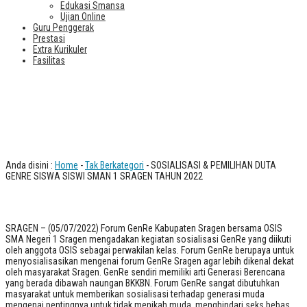
Edukasi Smansa
Ujian Online
Guru Penggerak
Prestasi
Extra Kurikuler
Fasilitas
SOSIALISASI & PEMILIHAN DUTA
GENRE SISWA SISWI SMAN 1 SRAGEN
TAHUN 2022
Anda disini :
Home
-
Tak Berkategori
- SOSIALISASI & PEMILIHAN DUTA
GENRE SISWA SISWI SMAN 1 SRAGEN TAHUN 2022
SRAGEN – (05/07/2022) Forum GenRe Kabupaten Sragen bersama OSIS
SMA Negeri 1 Sragen mengadakan kegiatan sosialisasi GenRe yang diikuti
oleh anggota OSIS sebagai perwakilan kelas. Forum GenRe berupaya untuk
menyosialisasikan mengenai forum GenRe Sragen agar lebih dikenal dekat
oleh masyarakat Sragen. GenRe sendiri memiliki arti Generasi Berencana
yang berada dibawah naungan BKKBN. Forum GenRe sangat dibutuhkan
masyarakat untuk memberikan sosialisasi terhadap generasi muda
mengenai pentingnya untuk tidak menikah muda, menghindari seks bebas,