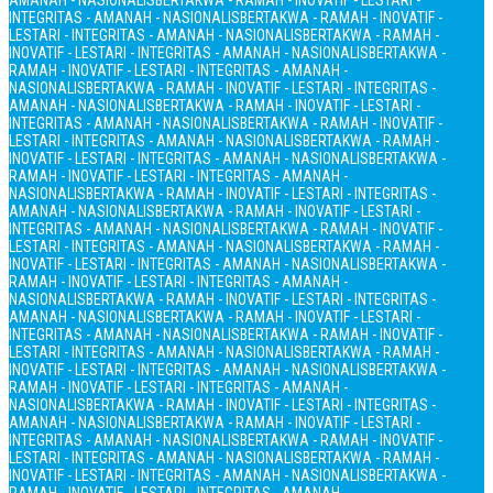
AMANAH - NASIONALIS
BERTAKWA - RAMAH - INOVATIF - LESTARI -
INTEGRITAS - AMANAH - NASIONALIS
BERTAKWA - RAMAH - INOVATIF -
LESTARI - INTEGRITAS - AMANAH - NASIONALIS
BERTAKWA - RAMAH -
INOVATIF - LESTARI - INTEGRITAS - AMANAH - NASIONALIS
BERTAKWA -
RAMAH - INOVATIF - LESTARI - INTEGRITAS - AMANAH -
NASIONALIS
BERTAKWA - RAMAH - INOVATIF - LESTARI - INTEGRITAS -
AMANAH - NASIONALIS
BERTAKWA - RAMAH - INOVATIF - LESTARI -
INTEGRITAS - AMANAH - NASIONALIS
BERTAKWA - RAMAH - INOVATIF -
LESTARI - INTEGRITAS - AMANAH - NASIONALIS
BERTAKWA - RAMAH -
INOVATIF - LESTARI - INTEGRITAS - AMANAH - NASIONALIS
BERTAKWA -
RAMAH - INOVATIF - LESTARI - INTEGRITAS - AMANAH -
NASIONALIS
BERTAKWA - RAMAH - INOVATIF - LESTARI - INTEGRITAS -
AMANAH - NASIONALIS
BERTAKWA - RAMAH - INOVATIF - LESTARI -
INTEGRITAS - AMANAH - NASIONALIS
BERTAKWA - RAMAH - INOVATIF -
LESTARI - INTEGRITAS - AMANAH - NASIONALIS
BERTAKWA - RAMAH -
INOVATIF - LESTARI - INTEGRITAS - AMANAH - NASIONALIS
BERTAKWA -
RAMAH - INOVATIF - LESTARI - INTEGRITAS - AMANAH -
NASIONALIS
BERTAKWA - RAMAH - INOVATIF - LESTARI - INTEGRITAS -
AMANAH - NASIONALIS
BERTAKWA - RAMAH - INOVATIF - LESTARI -
INTEGRITAS - AMANAH - NASIONALIS
BERTAKWA - RAMAH - INOVATIF -
LESTARI - INTEGRITAS - AMANAH - NASIONALIS
BERTAKWA - RAMAH -
INOVATIF - LESTARI - INTEGRITAS - AMANAH - NASIONALIS
BERTAKWA -
RAMAH - INOVATIF - LESTARI - INTEGRITAS - AMANAH -
NASIONALIS
BERTAKWA - RAMAH - INOVATIF - LESTARI - INTEGRITAS -
AMANAH - NASIONALIS
BERTAKWA - RAMAH - INOVATIF - LESTARI -
INTEGRITAS - AMANAH - NASIONALIS
BERTAKWA - RAMAH - INOVATIF -
LESTARI - INTEGRITAS - AMANAH - NASIONALIS
BERTAKWA - RAMAH -
INOVATIF - LESTARI - INTEGRITAS - AMANAH - NASIONALIS
BERTAKWA -