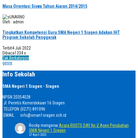
Masa Orientasi Siswa Tahun Ajaran 2014/2015
Oleh : admin
Tingkatkan Kompetensi Guru SMA Negeri 1 Sragen Adakan IHT
Program Sekolah Penggerak
Terbit
4 Juli 2022
Dibaca
1334 x
Tak Berkategori
genre
Info Sekolah
SMA Negeri 1 Sragen - Sragen
NPSN
20354028
Jl. Perintis Kemerdekaan 16 Sragen
TELEPON
(0271) 891096
EMAIL
info@sman1sragen.sch.id
Rocky
mengenai
Acara ROOTS DAY Ke-2 Agen Perubahan
SMA Negeri 1 Sragen
27 April 2025