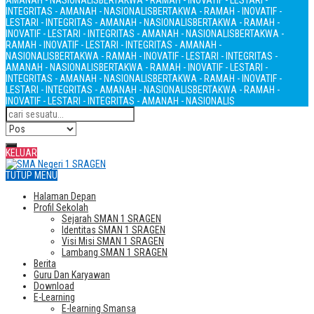
AMANAH - NASIONALIS
BERTAKWA - RAMAH - INOVATIF - LESTARI -
INTEGRITAS - AMANAH - NASIONALIS
BERTAKWA - RAMAH - INOVATIF -
LESTARI - INTEGRITAS - AMANAH - NASIONALIS
BERTAKWA - RAMAH -
INOVATIF - LESTARI - INTEGRITAS - AMANAH - NASIONALIS
BERTAKWA -
RAMAH - INOVATIF - LESTARI - INTEGRITAS - AMANAH -
NASIONALIS
BERTAKWA - RAMAH - INOVATIF - LESTARI - INTEGRITAS -
AMANAH - NASIONALIS
BERTAKWA - RAMAH - INOVATIF - LESTARI -
INTEGRITAS - AMANAH - NASIONALIS
BERTAKWA - RAMAH - INOVATIF -
LESTARI - INTEGRITAS - AMANAH - NASIONALIS
BERTAKWA - RAMAH -
INOVATIF - LESTARI - INTEGRITAS - AMANAH - NASIONALIS
KELUAR
TUTUP MENU
Halaman Depan
Profil Sekolah
Sejarah SMAN 1 SRAGEN
Identitas SMAN 1 SRAGEN
Visi Misi SMAN 1 SRAGEN
Lambang SMAN 1 SRAGEN
Berita
Guru Dan Karyawan
Download
E-Learning
E-learning Smansa