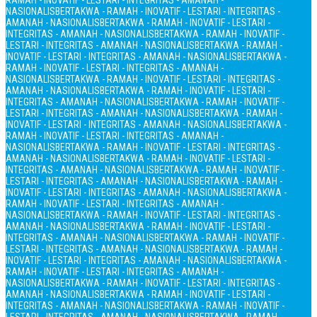
RAMAH - INOVATIF - LESTARI - INTEGRITAS - AMANAH -
NASIONALIS
BERTAKWA - RAMAH - INOVATIF - LESTARI - INTEGRITAS -
AMANAH - NASIONALIS
BERTAKWA - RAMAH - INOVATIF - LESTARI -
INTEGRITAS - AMANAH - NASIONALIS
BERTAKWA - RAMAH - INOVATIF -
LESTARI - INTEGRITAS - AMANAH - NASIONALIS
BERTAKWA - RAMAH -
INOVATIF - LESTARI - INTEGRITAS - AMANAH - NASIONALIS
BERTAKWA -
RAMAH - INOVATIF - LESTARI - INTEGRITAS - AMANAH -
NASIONALIS
BERTAKWA - RAMAH - INOVATIF - LESTARI - INTEGRITAS -
AMANAH - NASIONALIS
BERTAKWA - RAMAH - INOVATIF - LESTARI -
INTEGRITAS - AMANAH - NASIONALIS
BERTAKWA - RAMAH - INOVATIF -
LESTARI - INTEGRITAS - AMANAH - NASIONALIS
BERTAKWA - RAMAH -
INOVATIF - LESTARI - INTEGRITAS - AMANAH - NASIONALIS
BERTAKWA -
RAMAH - INOVATIF - LESTARI - INTEGRITAS - AMANAH -
NASIONALIS
BERTAKWA - RAMAH - INOVATIF - LESTARI - INTEGRITAS -
AMANAH - NASIONALIS
BERTAKWA - RAMAH - INOVATIF - LESTARI -
INTEGRITAS - AMANAH - NASIONALIS
BERTAKWA - RAMAH - INOVATIF -
LESTARI - INTEGRITAS - AMANAH - NASIONALIS
BERTAKWA - RAMAH -
INOVATIF - LESTARI - INTEGRITAS - AMANAH - NASIONALIS
BERTAKWA -
RAMAH - INOVATIF - LESTARI - INTEGRITAS - AMANAH -
NASIONALIS
BERTAKWA - RAMAH - INOVATIF - LESTARI - INTEGRITAS -
AMANAH - NASIONALIS
BERTAKWA - RAMAH - INOVATIF - LESTARI -
INTEGRITAS - AMANAH - NASIONALIS
BERTAKWA - RAMAH - INOVATIF -
LESTARI - INTEGRITAS - AMANAH - NASIONALIS
BERTAKWA - RAMAH -
INOVATIF - LESTARI - INTEGRITAS - AMANAH - NASIONALIS
BERTAKWA -
RAMAH - INOVATIF - LESTARI - INTEGRITAS - AMANAH -
NASIONALIS
BERTAKWA - RAMAH - INOVATIF - LESTARI - INTEGRITAS -
AMANAH - NASIONALIS
BERTAKWA - RAMAH - INOVATIF - LESTARI -
INTEGRITAS - AMANAH - NASIONALIS
BERTAKWA - RAMAH - INOVATIF -