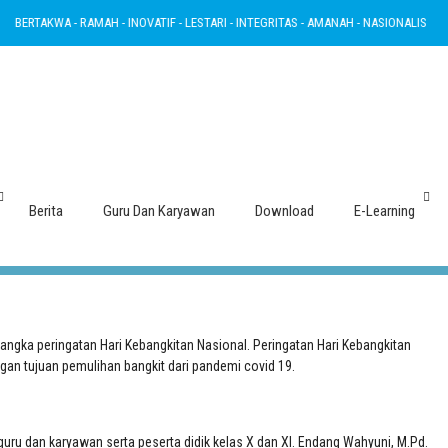
ERTAKWA - RAMAH - INOVATIF - LESTARI - INTEGRITAS - AMANAH - NASIONALIS
 Kebangkitan Nasional Tahun 2022 SMA
Berita
Guru Dan Karyawan
Download
E-Learning
gka peringatan Hari Kebangkitan Nasional. Peringatan Hari Kebangkitan
an tujuan pemulihan bangkit dari pandemi covid 19.
guru dan karyawan serta peserta didik kelas X dan XI. Endang Wahyuni, M.Pd.