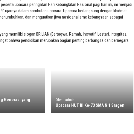
peserta upacara peringatan Hari Kebangkitan Nasional pagi hari ini, ini menjadi
19” ujarnya dalam sambutan upacara. Upacara berlangsung dengan khidmat
a, menumbuhkan, dan menguatkan jiwa nasioanalisme kebangsaan sebagai
g memiliki slogan BRILIAN (Bertaqwa, Ramah, Inovatif, Lestari, Integritas,
ingat bahwa pendidikan merupakan bagian penting berbangsa dan bernegara.
g Generasi yang
Oleh : admin
Upacara HUT RI Ke-73 SMA N 1 Sragen