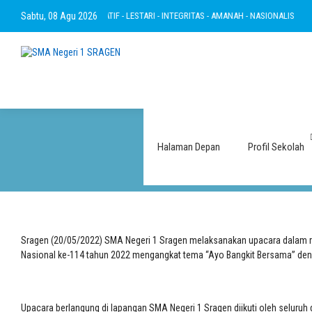
RTAKWA - RAMAH - INOVATIF - LESTARI - INTEGRITAS - AMANAH - NASIONALIS
Sabtu, 08 Agu 2026
B
Peringatan Hari
Halaman Depan
Profil Sekolah
Sragen (20/05/2022) SMA Negeri 1 Sragen melaksanakan upacara dalam ran
Nasional ke-114 tahun 2022 mengangkat tema “Ayo Bangkit Bersama” deng
Upacara berlangung di lapangan SMA Negeri 1 Sragen diikuti oleh seluruh 