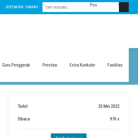
BERTAKWA - RAMAH - INOVATIF - LESTARI - INTEGRITAS - AMANAH - NASIONALIS
 Negeri 1 Sragen
Guru Penggerak
Prestasi
Extra Kurikuler
Fasilitas
Terbit
20 Mei 2022
Dibaca
976 x