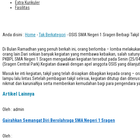
Extra Kurikuler
Fasilitas
OSIS SMA Negeri 1 Sragen Berbagi Takj
Anda disini :
Home
-
Tak Berkategori
- OSIS SMA Negeri 1 Sragen Berbagi Takjil
Di Bulan Ramadhan yang penuh berkah ini, orang berlomba – lomba melakukan
orang lain.Dari sekian banyak kegiatan yang membawa kebaikan, salah satuny
PKBPL SMA Negeri 1 Sragen mengadakan kegiatan tersebut pada Senin (25/04/2022
(Sragen Central Park).Kegiatan diawali dengan apel anggota OSIS yang dilanju
Masuk ke inti kegiatan, takjil yang telah disiapkan dibagikan kepada orang 
lampu lalu lintas.Setelah pembagian takjil selesai, kegiatan ditutup dan di
nikmat dan karuniaNya serta memberikan kemudahan bagi para pengendara yan
Artikel Lainnya
Oleh : admin
Gairahkan Semangat Diri Berolahraga SMA Negeri 1 Sragen
Oleh :