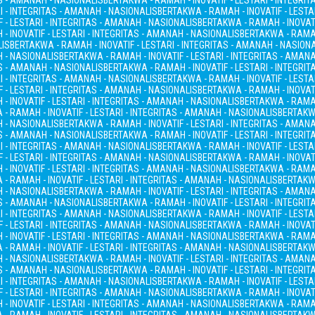
AS - AMANAH - NASIONALIS
BERTAKWA - RAMAH - INOVATIF - LESTARI - INTEGRI
I - INTEGRITAS - AMANAH - NASIONALIS
BERTAKWA - RAMAH - INOVATIF - LESTA
 - LESTARI - INTEGRITAS - AMANAH - NASIONALIS
BERTAKWA - RAMAH - INOVATI
- INOVATIF - LESTARI - INTEGRITAS - AMANAH - NASIONALIS
BERTAKWA - RAMAH
LIS
BERTAKWA - RAMAH - INOVATIF - LESTARI - INTEGRITAS - AMANAH - NASION
H - NASIONALIS
BERTAKWA - RAMAH - INOVATIF - LESTARI - INTEGRITAS - AMAN
AS - AMANAH - NASIONALIS
BERTAKWA - RAMAH - INOVATIF - LESTARI - INTEGRI
I - INTEGRITAS - AMANAH - NASIONALIS
BERTAKWA - RAMAH - INOVATIF - LESTA
 - LESTARI - INTEGRITAS - AMANAH - NASIONALIS
BERTAKWA - RAMAH - INOVATI
- INOVATIF - LESTARI - INTEGRITAS - AMANAH - NASIONALIS
BERTAKWA - RAMAH
- RAMAH - INOVATIF - LESTARI - INTEGRITAS - AMANAH - NASIONALIS
BERTAKWA
H - NASIONALIS
BERTAKWA - RAMAH - INOVATIF - LESTARI - INTEGRITAS - AMAN
AS - AMANAH - NASIONALIS
BERTAKWA - RAMAH - INOVATIF - LESTARI - INTEGRI
I - INTEGRITAS - AMANAH - NASIONALIS
BERTAKWA - RAMAH - INOVATIF - LESTA
 - LESTARI - INTEGRITAS - AMANAH - NASIONALIS
BERTAKWA - RAMAH - INOVATI
- INOVATIF - LESTARI - INTEGRITAS - AMANAH - NASIONALIS
BERTAKWA - RAMAH
- RAMAH - INOVATIF - LESTARI - INTEGRITAS - AMANAH - NASIONALIS
BERTAKWA
H - NASIONALIS
BERTAKWA - RAMAH - INOVATIF - LESTARI - INTEGRITAS - AMAN
AS - AMANAH - NASIONALIS
BERTAKWA - RAMAH - INOVATIF - LESTARI - INTEGRI
I - INTEGRITAS - AMANAH - NASIONALIS
BERTAKWA - RAMAH - INOVATIF - LESTA
 - LESTARI - INTEGRITAS - AMANAH - NASIONALIS
BERTAKWA - RAMAH - INOVATI
- INOVATIF - LESTARI - INTEGRITAS - AMANAH - NASIONALIS
BERTAKWA - RAMAH
- RAMAH - INOVATIF - LESTARI - INTEGRITAS - AMANAH - NASIONALIS
BERTAKWA
H - NASIONALIS
BERTAKWA - RAMAH - INOVATIF - LESTARI - INTEGRITAS - AMAN
AS - AMANAH - NASIONALIS
BERTAKWA - RAMAH - INOVATIF - LESTARI - INTEGRI
I - INTEGRITAS - AMANAH - NASIONALIS
BERTAKWA - RAMAH - INOVATIF - LESTA
 - LESTARI - INTEGRITAS - AMANAH - NASIONALIS
BERTAKWA - RAMAH - INOVATI
- INOVATIF - LESTARI - INTEGRITAS - AMANAH - NASIONALIS
BERTAKWA - RAMAH