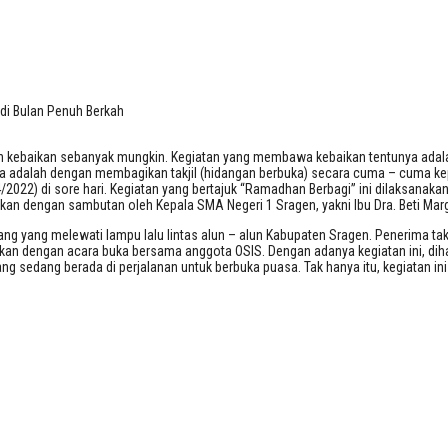
il di Bulan Penuh Berkah
 di Bulan Penuh Berkah
 kebaikan sebanyak mungkin. Kegiatan yang membawa kebaikan tentunya adalah 
a adalah dengan membagikan takjil (hidangan berbuka) secara cuma – cuma kepa
) di sore hari. Kegiatan yang bertajuk “Ramadhan Berbagi” ini dilaksanakan di s
tkan dengan sambutan oleh Kepala SMA Negeri 1 Sragen, yakni Ibu Dra. Beti Marg
– orang yang melewati lampu lalu lintas alun – alun Kabupaten Sragen. Penerima
teruskan dengan acara buka bersama anggota OSIS. Dengan adanya kegiatan ini, 
g sedang berada di perjalanan untuk berbuka puasa. Tak hanya itu, kegiatan i