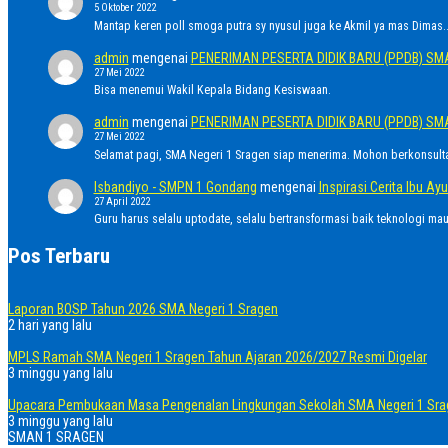
5 Oktober 2022
Mantap keren poll smoga putra sy nyusul juga ke Akmil ya mas Dimas..
admin
mengenai
PENERIMAN PESERTA DIDIK BARU (PPDB) SM
27 Mei 2022
Bisa menemui Wakil Kepala Bidang Kesiswaan.
admin
mengenai
PENERIMAN PESERTA DIDIK BARU (PPDB) SM
27 Mei 2022
Selamat pagi, SMA Negeri 1 Sragen siap menerima. Mohon berkonsult
Isbandiyo - SMPN 1 Gondang
mengenai
Inspirasi Cerita Ibu 
27 April 2022
Guru harus selalu uptodate, selalu bertransformasi baik teknologi ma
Pos Terbaru
Laporan BOSP Tahun 2026 SMA Negeri 1 Sragen
2 hari yang lalu
MPLS Ramah SMA Negeri 1 Sragen Tahun Ajaran 2026/2027 Resmi Digelar
3 minggu yang lalu
Upacara Pembukaan Masa Pengenalan Lingkungan Sekolah SMA Negeri 1 Sra
3 minggu yang lalu
SMAN 1 SRAGEN