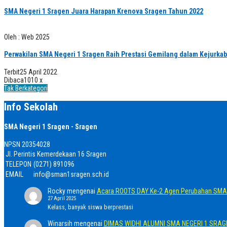
SMA Negeri 1 Sragen Juara Harapan Krenova Sragen Tahun 2022
Oleh : Web 2025
Perwakilan SMA Negeri 1 Sragen Raih Prestasi Gemilang dalam Kejurka
Terbit
25 April 2022
Dibaca
1010 x
Tak Berkategori
Info Sekolah
SMA Negeri 1 Sragen - Sragen
NPSN
20354028
Jl. Perintis Kemerdekaan 16 Sragen
TELEPON
(0271) 891096
EMAIL
info@sman1sragen.sch.id
Rocky
mengenai
Acara ROOTS DAY Ke-2 Agen Perubahan SMA 
27 April 2025
Kelass, banyak siswa berprestasi
Winarsih
mengenai
DIMAS WIDHI ALUMNI SMA NEGERI 1 SRA