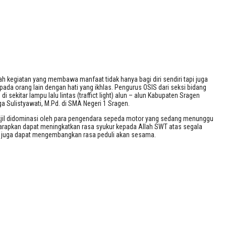
kegiatan yang membawa manfaat tidak hanya bagi diri sendiri tapi juga
da orang lain dengan hati yang ikhlas. Pengurus OSIS dari seksi bidang
ekitar lampu lalu lintas (traffict light) alun – alun Kabupaten Sragen
a Sulistyawati, M.Pd. di SMA Negeri 1 Sragen.
 takjil didominasi oleh para pengendara sepeda motor yang sedang menunggu
diharapkan dapat meningkatkan rasa syukur kepada Allah SWT atas segala
ni juga dapat mengembangkan rasa peduli akan sesama.