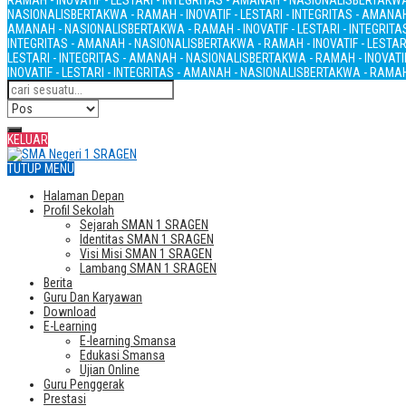
RAMAH - INOVATIF - LESTARI - INTEGRITAS - AMANAH - NASIONALIS
BERTAKWA 
NASIONALIS
BERTAKWA - RAMAH - INOVATIF - LESTARI - INTEGRITAS - AMANA
AMANAH - NASIONALIS
BERTAKWA - RAMAH - INOVATIF - LESTARI - INTEGRIT
INTEGRITAS - AMANAH - NASIONALIS
BERTAKWA - RAMAH - INOVATIF - LESTAR
LESTARI - INTEGRITAS - AMANAH - NASIONALIS
BERTAKWA - RAMAH - INOVATIF
INOVATIF - LESTARI - INTEGRITAS - AMANAH - NASIONALIS
BERTAKWA - RAMAH 
KELUAR
TUTUP MENU
Halaman Depan
Profil Sekolah
Sejarah SMAN 1 SRAGEN
Identitas SMAN 1 SRAGEN
Visi Misi SMAN 1 SRAGEN
Lambang SMAN 1 SRAGEN
Berita
Guru Dan Karyawan
Download
E-Learning
E-learning Smansa
Edukasi Smansa
Ujian Online
Guru Penggerak
Prestasi