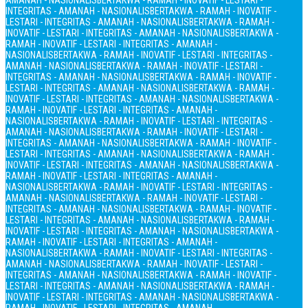
AMANAH - NASIONALIS
BERTAKWA - RAMAH - INOVATIF - LESTARI -
INTEGRITAS - AMANAH - NASIONALIS
BERTAKWA - RAMAH - INOVATIF -
LESTARI - INTEGRITAS - AMANAH - NASIONALIS
BERTAKWA - RAMAH -
INOVATIF - LESTARI - INTEGRITAS - AMANAH - NASIONALIS
BERTAKWA -
RAMAH - INOVATIF - LESTARI - INTEGRITAS - AMANAH -
NASIONALIS
BERTAKWA - RAMAH - INOVATIF - LESTARI - INTEGRITAS -
AMANAH - NASIONALIS
BERTAKWA - RAMAH - INOVATIF - LESTARI -
INTEGRITAS - AMANAH - NASIONALIS
BERTAKWA - RAMAH - INOVATIF -
LESTARI - INTEGRITAS - AMANAH - NASIONALIS
BERTAKWA - RAMAH -
INOVATIF - LESTARI - INTEGRITAS - AMANAH - NASIONALIS
BERTAKWA -
RAMAH - INOVATIF - LESTARI - INTEGRITAS - AMANAH -
NASIONALIS
BERTAKWA - RAMAH - INOVATIF - LESTARI - INTEGRITAS -
AMANAH - NASIONALIS
BERTAKWA - RAMAH - INOVATIF - LESTARI -
INTEGRITAS - AMANAH - NASIONALIS
BERTAKWA - RAMAH - INOVATIF -
LESTARI - INTEGRITAS - AMANAH - NASIONALIS
BERTAKWA - RAMAH -
INOVATIF - LESTARI - INTEGRITAS - AMANAH - NASIONALIS
BERTAKWA -
RAMAH - INOVATIF - LESTARI - INTEGRITAS - AMANAH -
NASIONALIS
BERTAKWA - RAMAH - INOVATIF - LESTARI - INTEGRITAS -
AMANAH - NASIONALIS
BERTAKWA - RAMAH - INOVATIF - LESTARI -
INTEGRITAS - AMANAH - NASIONALIS
BERTAKWA - RAMAH - INOVATIF -
LESTARI - INTEGRITAS - AMANAH - NASIONALIS
BERTAKWA - RAMAH -
INOVATIF - LESTARI - INTEGRITAS - AMANAH - NASIONALIS
BERTAKWA -
RAMAH - INOVATIF - LESTARI - INTEGRITAS - AMANAH -
NASIONALIS
BERTAKWA - RAMAH - INOVATIF - LESTARI - INTEGRITAS -
AMANAH - NASIONALIS
BERTAKWA - RAMAH - INOVATIF - LESTARI -
INTEGRITAS - AMANAH - NASIONALIS
BERTAKWA - RAMAH - INOVATIF -
LESTARI - INTEGRITAS - AMANAH - NASIONALIS
BERTAKWA - RAMAH -
INOVATIF - LESTARI - INTEGRITAS - AMANAH - NASIONALIS
BERTAKWA -