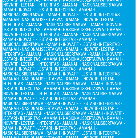
LESTARI - INTEGRITAS - AMANAH - NASIONALIS
BERTAKWA - RAMAH -
INOVATIF - LESTARI - INTEGRITAS - AMANAH - NASIONALIS
BERTAKWA -
RAMAH - INOVATIF - LESTARI - INTEGRITAS - AMANAH -
NASIONALIS
BERTAKWA - RAMAH - INOVATIF - LESTARI - INTEGRITAS -
AMANAH - NASIONALIS
BERTAKWA - RAMAH - INOVATIF - LESTARI -
INTEGRITAS - AMANAH - NASIONALIS
BERTAKWA - RAMAH - INOVATIF -
LESTARI - INTEGRITAS - AMANAH - NASIONALIS
BERTAKWA - RAMAH -
INOVATIF - LESTARI - INTEGRITAS - AMANAH - NASIONALIS
BERTAKWA -
RAMAH - INOVATIF - LESTARI - INTEGRITAS - AMANAH -
NASIONALIS
BERTAKWA - RAMAH - INOVATIF - LESTARI - INTEGRITAS -
AMANAH - NASIONALIS
BERTAKWA - RAMAH - INOVATIF - LESTARI -
INTEGRITAS - AMANAH - NASIONALIS
BERTAKWA - RAMAH - INOVATIF -
LESTARI - INTEGRITAS - AMANAH - NASIONALIS
BERTAKWA - RAMAH -
INOVATIF - LESTARI - INTEGRITAS - AMANAH - NASIONALIS
BERTAKWA -
RAMAH - INOVATIF - LESTARI - INTEGRITAS - AMANAH -
NASIONALIS
BERTAKWA - RAMAH - INOVATIF - LESTARI - INTEGRITAS -
AMANAH - NASIONALIS
BERTAKWA - RAMAH - INOVATIF - LESTARI -
INTEGRITAS - AMANAH - NASIONALIS
BERTAKWA - RAMAH - INOVATIF -
LESTARI - INTEGRITAS - AMANAH - NASIONALIS
BERTAKWA - RAMAH -
INOVATIF - LESTARI - INTEGRITAS - AMANAH - NASIONALIS
BERTAKWA -
RAMAH - INOVATIF - LESTARI - INTEGRITAS - AMANAH -
NASIONALIS
BERTAKWA - RAMAH - INOVATIF - LESTARI - INTEGRITAS -
AMANAH - NASIONALIS
BERTAKWA - RAMAH - INOVATIF - LESTARI -
INTEGRITAS - AMANAH - NASIONALIS
BERTAKWA - RAMAH - INOVATIF -
LESTARI - INTEGRITAS - AMANAH - NASIONALIS
BERTAKWA - RAMAH -
INOVATIF - LESTARI - INTEGRITAS - AMANAH - NASIONALIS
BERTAKWA -
RAMAH - INOVATIF - LESTARI - INTEGRITAS - AMANAH -
NASIONALIS
BERTAKWA - RAMAH - INOVATIF - LESTARI - INTEGRITAS -