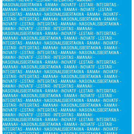
RAMAH - INOVATIF - LESTARI - INTEGRITAS - AMANAH -
NASIONALIS
BERTAKWA - RAMAH - INOVATIF - LESTARI - INTEGRITAS -
AMANAH - NASIONALIS
BERTAKWA - RAMAH - INOVATIF - LESTARI -
INTEGRITAS - AMANAH - NASIONALIS
BERTAKWA - RAMAH - INOVATIF -
LESTARI - INTEGRITAS - AMANAH - NASIONALIS
BERTAKWA - RAMAH -
INOVATIF - LESTARI - INTEGRITAS - AMANAH - NASIONALIS
BERTAKWA -
RAMAH - INOVATIF - LESTARI - INTEGRITAS - AMANAH -
NASIONALIS
BERTAKWA - RAMAH - INOVATIF - LESTARI - INTEGRITAS -
AMANAH - NASIONALIS
BERTAKWA - RAMAH - INOVATIF - LESTARI -
INTEGRITAS - AMANAH - NASIONALIS
BERTAKWA - RAMAH - INOVATIF -
LESTARI - INTEGRITAS - AMANAH - NASIONALIS
BERTAKWA - RAMAH -
INOVATIF - LESTARI - INTEGRITAS - AMANAH - NASIONALIS
BERTAKWA -
RAMAH - INOVATIF - LESTARI - INTEGRITAS - AMANAH -
NASIONALIS
BERTAKWA - RAMAH - INOVATIF - LESTARI - INTEGRITAS -
AMANAH - NASIONALIS
BERTAKWA - RAMAH - INOVATIF - LESTARI -
INTEGRITAS - AMANAH - NASIONALIS
BERTAKWA - RAMAH - INOVATIF -
LESTARI - INTEGRITAS - AMANAH - NASIONALIS
BERTAKWA - RAMAH -
INOVATIF - LESTARI - INTEGRITAS - AMANAH - NASIONALIS
BERTAKWA -
RAMAH - INOVATIF - LESTARI - INTEGRITAS - AMANAH -
NASIONALIS
BERTAKWA - RAMAH - INOVATIF - LESTARI - INTEGRITAS -
AMANAH - NASIONALIS
BERTAKWA - RAMAH - INOVATIF - LESTARI -
INTEGRITAS - AMANAH - NASIONALIS
BERTAKWA - RAMAH - INOVATIF -
LESTARI - INTEGRITAS - AMANAH - NASIONALIS
BERTAKWA - RAMAH -
INOVATIF - LESTARI - INTEGRITAS - AMANAH - NASIONALIS
BERTAKWA -
RAMAH - INOVATIF - LESTARI - INTEGRITAS - AMANAH -
NASIONALIS
BERTAKWA - RAMAH - INOVATIF - LESTARI - INTEGRITAS -
AMANAH - NASIONALIS
BERTAKWA - RAMAH - INOVATIF - LESTARI -
INTEGRITAS - AMANAH - NASIONALIS
BERTAKWA - RAMAH - INOVATIF -