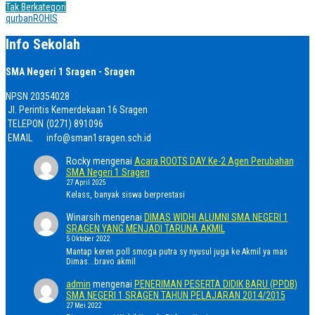
Tak Berkategori
qurban
ROHIS
Info Sekolah
SMA Negeri 1 Sragen - Sragen
NPSN
20354028
Jl. Perintis Kemerdekaan 16 Sragen
TELEPON
(0271) 891096
EMAIL
info@sman1sragen.sch.id
Rocky
mengenai
Acara ROOTS DAY Ke-2 Agen Perubahan
SMA Negeri 1 Sragen
27 April 2025
Kelass, banyak siswa berprestasi
Winarsih
mengenai
DIMAS WIDHI ALUMNI SMA NEGERI 1
SRAGEN YANG MENJADI TARUNA AKMIL
5 Oktober 2022
Mantap keren poll smoga putra sy nyusul juga ke Akmil ya mas
Dimas...bravo akmil
admin
mengenai
PENERIMAN PESERTA DIDIK BARU (PPDB)
SMA NEGERI 1 SRAGEN TAHUN PELAJARAN 2014/2015
27 Mei 2022