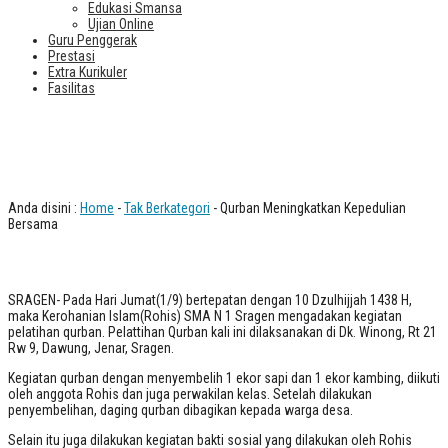
Edukasi Smansa
Ujian Online
Guru Penggerak
Prestasi
Extra Kurikuler
Fasilitas
Qurban Meningkatkan Kepedulian
Bersama
Anda disini :
Home
-
Tak Berkategori
- Qurban Meningkatkan Kepedulian
Bersama
S
RAGEN- Pada Hari Jumat(1/9) bertepatan dengan 10 Dzulhijjah 1438 H,
maka Kerohanian Islam(Rohis) SMA N 1 Sragen mengadakan kegiatan
pelatihan qurban. Pelattihan Qurban kali ini dilaksanakan di Dk. Winong, Rt 21
Rw 9, Dawung, Jenar, Sragen.
Kegiatan qurban dengan menyembelih 1 ekor sapi dan 1 ekor kambing, diikuti
oleh anggota Rohis dan juga perwakilan kelas. Setelah dilakukan
penyembelihan, daging qurban dibagikan kepada warga desa.
Selain itu juga dilakukan kegiatan bakti sosial yang dilakukan oleh Rohis