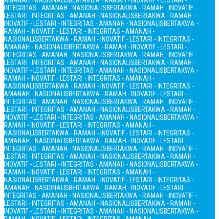
AMANAH - NASIONALIS
BERTAKWA - RAMAH - INOVATIF - LESTARI -
INTEGRITAS - AMANAH - NASIONALIS
BERTAKWA - RAMAH - INOVATIF -
LESTARI - INTEGRITAS - AMANAH - NASIONALIS
BERTAKWA - RAMAH -
INOVATIF - LESTARI - INTEGRITAS - AMANAH - NASIONALIS
BERTAKWA -
RAMAH - INOVATIF - LESTARI - INTEGRITAS - AMANAH -
NASIONALIS
BERTAKWA - RAMAH - INOVATIF - LESTARI - INTEGRITAS -
AMANAH - NASIONALIS
BERTAKWA - RAMAH - INOVATIF - LESTARI -
INTEGRITAS - AMANAH - NASIONALIS
BERTAKWA - RAMAH - INOVATIF -
LESTARI - INTEGRITAS - AMANAH - NASIONALIS
BERTAKWA - RAMAH -
INOVATIF - LESTARI - INTEGRITAS - AMANAH - NASIONALIS
BERTAKWA -
RAMAH - INOVATIF - LESTARI - INTEGRITAS - AMANAH -
NASIONALIS
BERTAKWA - RAMAH - INOVATIF - LESTARI - INTEGRITAS -
AMANAH - NASIONALIS
BERTAKWA - RAMAH - INOVATIF - LESTARI -
INTEGRITAS - AMANAH - NASIONALIS
BERTAKWA - RAMAH - INOVATIF -
LESTARI - INTEGRITAS - AMANAH - NASIONALIS
BERTAKWA - RAMAH -
INOVATIF - LESTARI - INTEGRITAS - AMANAH - NASIONALIS
BERTAKWA -
RAMAH - INOVATIF - LESTARI - INTEGRITAS - AMANAH -
NASIONALIS
BERTAKWA - RAMAH - INOVATIF - LESTARI - INTEGRITAS -
AMANAH - NASIONALIS
BERTAKWA - RAMAH - INOVATIF - LESTARI -
INTEGRITAS - AMANAH - NASIONALIS
BERTAKWA - RAMAH - INOVATIF -
LESTARI - INTEGRITAS - AMANAH - NASIONALIS
BERTAKWA - RAMAH -
INOVATIF - LESTARI - INTEGRITAS - AMANAH - NASIONALIS
BERTAKWA -
RAMAH - INOVATIF - LESTARI - INTEGRITAS - AMANAH -
NASIONALIS
BERTAKWA - RAMAH - INOVATIF - LESTARI - INTEGRITAS -
AMANAH - NASIONALIS
BERTAKWA - RAMAH - INOVATIF - LESTARI -
INTEGRITAS - AMANAH - NASIONALIS
BERTAKWA - RAMAH - INOVATIF -
LESTARI - INTEGRITAS - AMANAH - NASIONALIS
BERTAKWA - RAMAH -
INOVATIF - LESTARI - INTEGRITAS - AMANAH - NASIONALIS
BERTAKWA -