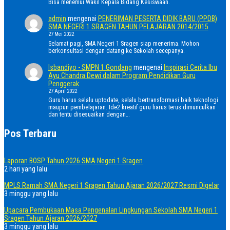
Bisa menemui Wakil Kepala Bidang Kesiswaan.
admin
mengenai
PENERIMAN PESERTA DIDIK BARU (PPDB)
SMA NEGERI 1 SRAGEN TAHUN PELAJARAN 2014/2015
27 Mei 2022
Selamat pagi, SMA Negeri 1 Sragen siap menerima. Mohon
berkonsultasi dengan datang ke Sekolah secepanya.
Isbandiyo - SMPN 1 Gondang
mengenai
Inspirasi Cerita Ibu
Ayu Chandra Dewi dalam Program Pendidikan Guru
Penggerak
27 April 2022
Guru harus selalu uptodate, selalu bertransformasi baik teknologi
maupun pembelajaran. Ide2 kreatif guru harus terus dimunculkan
dan tentu disesuaikan dengan…
Pos Terbaru
Laporan BOSP Tahun 2026 SMA Negeri 1 Sragen
2 hari yang lalu
MPLS Ramah SMA Negeri 1 Sragen Tahun Ajaran 2026/2027 Resmi Digelar
3 minggu yang lalu
Upacara Pembukaan Masa Pengenalan Lingkungan Sekolah SMA Negeri 1
Sragen Tahun Ajaran 2026/2027
3 minggu yang lalu