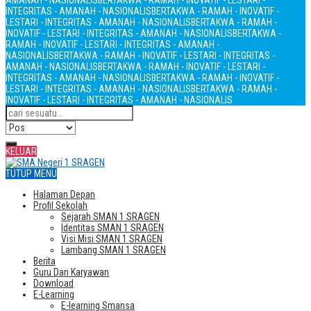
AMANAH - NASIONALIS
BERTAKWA - RAMAH - INOVATIF - LESTARI -
INTEGRITAS - AMANAH - NASIONALIS
BERTAKWA - RAMAH - INOVATIF -
LESTARI - INTEGRITAS - AMANAH - NASIONALIS
BERTAKWA - RAMAH -
INOVATIF - LESTARI - INTEGRITAS - AMANAH - NASIONALIS
BERTAKWA -
RAMAH - INOVATIF - LESTARI - INTEGRITAS - AMANAH -
NASIONALIS
BERTAKWA - RAMAH - INOVATIF - LESTARI - INTEGRITAS -
AMANAH - NASIONALIS
BERTAKWA - RAMAH - INOVATIF - LESTARI -
INTEGRITAS - AMANAH - NASIONALIS
BERTAKWA - RAMAH - INOVATIF -
LESTARI - INTEGRITAS - AMANAH - NASIONALIS
BERTAKWA - RAMAH -
INOVATIF - LESTARI - INTEGRITAS - AMANAH - NASIONALIS
KELUAR
TUTUP MENU
Halaman Depan
Profil Sekolah
Sejarah SMAN 1 SRAGEN
Identitas SMAN 1 SRAGEN
Visi Misi SMAN 1 SRAGEN
Lambang SMAN 1 SRAGEN
Berita
Guru Dan Karyawan
Download
E-Learning
E-learning Smansa