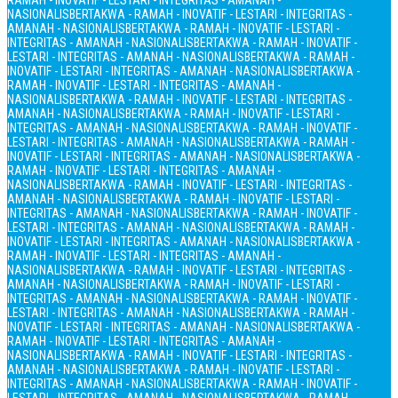
RAMAH - INOVATIF - LESTARI - INTEGRITAS - AMANAH -
NASIONALIS
BERTAKWA - RAMAH - INOVATIF - LESTARI - INTEGRITAS -
AMANAH - NASIONALIS
BERTAKWA - RAMAH - INOVATIF - LESTARI -
INTEGRITAS - AMANAH - NASIONALIS
BERTAKWA - RAMAH - INOVATIF -
LESTARI - INTEGRITAS - AMANAH - NASIONALIS
BERTAKWA - RAMAH -
INOVATIF - LESTARI - INTEGRITAS - AMANAH - NASIONALIS
BERTAKWA -
RAMAH - INOVATIF - LESTARI - INTEGRITAS - AMANAH -
NASIONALIS
BERTAKWA - RAMAH - INOVATIF - LESTARI - INTEGRITAS -
AMANAH - NASIONALIS
BERTAKWA - RAMAH - INOVATIF - LESTARI -
INTEGRITAS - AMANAH - NASIONALIS
BERTAKWA - RAMAH - INOVATIF -
LESTARI - INTEGRITAS - AMANAH - NASIONALIS
BERTAKWA - RAMAH -
INOVATIF - LESTARI - INTEGRITAS - AMANAH - NASIONALIS
BERTAKWA -
RAMAH - INOVATIF - LESTARI - INTEGRITAS - AMANAH -
NASIONALIS
BERTAKWA - RAMAH - INOVATIF - LESTARI - INTEGRITAS -
AMANAH - NASIONALIS
BERTAKWA - RAMAH - INOVATIF - LESTARI -
INTEGRITAS - AMANAH - NASIONALIS
BERTAKWA - RAMAH - INOVATIF -
LESTARI - INTEGRITAS - AMANAH - NASIONALIS
BERTAKWA - RAMAH -
INOVATIF - LESTARI - INTEGRITAS - AMANAH - NASIONALIS
BERTAKWA -
RAMAH - INOVATIF - LESTARI - INTEGRITAS - AMANAH -
NASIONALIS
BERTAKWA - RAMAH - INOVATIF - LESTARI - INTEGRITAS -
AMANAH - NASIONALIS
BERTAKWA - RAMAH - INOVATIF - LESTARI -
INTEGRITAS - AMANAH - NASIONALIS
BERTAKWA - RAMAH - INOVATIF -
LESTARI - INTEGRITAS - AMANAH - NASIONALIS
BERTAKWA - RAMAH -
INOVATIF - LESTARI - INTEGRITAS - AMANAH - NASIONALIS
BERTAKWA -
RAMAH - INOVATIF - LESTARI - INTEGRITAS - AMANAH -
NASIONALIS
BERTAKWA - RAMAH - INOVATIF - LESTARI - INTEGRITAS -
AMANAH - NASIONALIS
BERTAKWA - RAMAH - INOVATIF - LESTARI -
INTEGRITAS - AMANAH - NASIONALIS
BERTAKWA - RAMAH - INOVATIF -