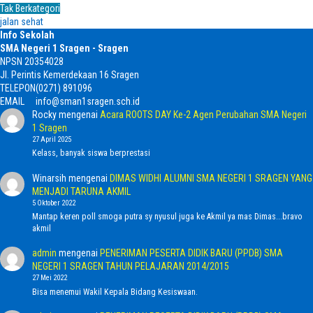
Tak Berkategori
jalan sehat
Info Sekolah
SMA Negeri 1 Sragen - Sragen
NPSN
20354028
Jl. Perintis Kemerdekaan 16 Sragen
TELEPON
(0271) 891096
EMAIL
info@sman1sragen.sch.id
Rocky
mengenai
Acara ROOTS DAY Ke-2 Agen Perubahan SMA Negeri
1 Sragen
27 April 2025
Kelass, banyak siswa berprestasi
Winarsih
mengenai
DIMAS WIDHI ALUMNI SMA NEGERI 1 SRAGEN YANG
MENJADI TARUNA AKMIL
5 Oktober 2022
Mantap keren poll smoga putra sy nyusul juga ke Akmil ya mas Dimas...bravo
akmil
admin
mengenai
PENERIMAN PESERTA DIDIK BARU (PPDB) SMA
NEGERI 1 SRAGEN TAHUN PELAJARAN 2014/2015
27 Mei 2022
Bisa menemui Wakil Kepala Bidang Kesiswaan.