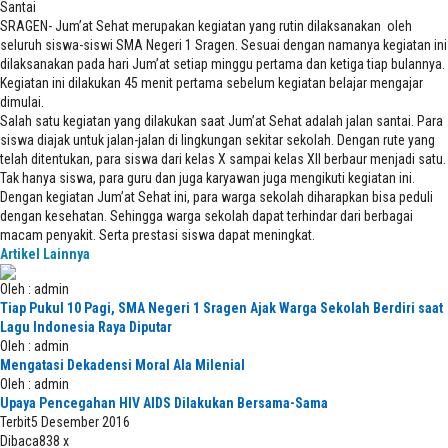
Santai
SRAGEN- Jum’at Sehat merupakan kegiatan yang rutin dilaksanakan oleh
seluruh siswa-siswi SMA Negeri 1 Sragen. Sesuai dengan namanya kegiatan ini
dilaksanakan pada hari Jum’at setiap minggu pertama dan ketiga tiap bulannya.
Kegiatan ini dilakukan 45 menit pertama sebelum kegiatan belajar mengajar
dimulai.
Salah satu kegiatan yang dilakukan saat Jum’at Sehat adalah jalan santai. Para
siswa diajak untuk jalan-jalan di lingkungan sekitar sekolah. Dengan rute yang
telah ditentukan, para siswa dari kelas X sampai kelas XII berbaur menjadi satu.
Tak hanya siswa, para guru dan juga karyawan juga mengikuti kegiatan ini.
Dengan kegiatan Jum’at Sehat ini, para warga sekolah diharapkan bisa peduli
dengan kesehatan. Sehingga warga sekolah dapat terhindar dari berbagai
macam penyakit. Serta prestasi siswa dapat meningkat.
Artikel Lainnya
Oleh : admin
Tiap Pukul 10 Pagi, SMA Negeri 1 Sragen Ajak Warga Sekolah Berdiri saat
Lagu Indonesia Raya Diputar
Oleh : admin
Mengatasi Dekadensi Moral Ala Milenial
Oleh : admin
Upaya Pencegahan HIV AIDS Dilakukan Bersama-Sama
Terbit
5 Desember 2016
Dibaca
838 x