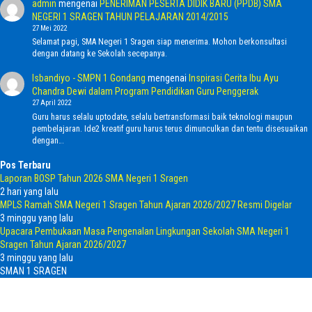
admin
mengenai
PENERIMAN PESERTA DIDIK BARU (PPDB) SMA
NEGERI 1 SRAGEN TAHUN PELAJARAN 2014/2015
27 Mei 2022
Selamat pagi, SMA Negeri 1 Sragen siap menerima. Mohon berkonsultasi
dengan datang ke Sekolah secepanya.
Isbandiyo - SMPN 1 Gondang
mengenai
Inspirasi Cerita Ibu Ayu
Chandra Dewi dalam Program Pendidikan Guru Penggerak
27 April 2022
Guru harus selalu uptodate, selalu bertransformasi baik teknologi maupun
pembelajaran. Ide2 kreatif guru harus terus dimunculkan dan tentu disesuaikan
dengan…
Pos Terbaru
Laporan BOSP Tahun 2026 SMA Negeri 1 Sragen
2 hari yang lalu
MPLS Ramah SMA Negeri 1 Sragen Tahun Ajaran 2026/2027 Resmi Digelar
3 minggu yang lalu
Upacara Pembukaan Masa Pengenalan Lingkungan Sekolah SMA Negeri 1
Sragen Tahun Ajaran 2026/2027
3 minggu yang lalu
SMAN 1 SRAGEN
Home
Telepon
Email