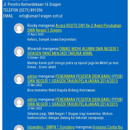
Jl. Perintis Kemerdekaan 16 Sragen
TELEPON
(0271) 891096
EMAIL
info@sman1sragen.sch.id
Rocky
mengenai
Acara ROOTS DAY Ke-2 Agen Perubahan
SMA Negeri 1 Sragen
27 April 2025
Kelass, banyak siswa berprestasi
Winarsih
mengenai
DIMAS WIDHI ALUMNI SMA NEGERI 1
SRAGEN YANG MENJADI TARUNA AKMIL
5 Oktober 2022
Mantap keren poll smoga putra sy nyusul juga ke Akmil ya mas
Dimas...bravo akmil
admin
mengenai
PENERIMAN PESERTA DIDIK BARU (PPDB)
SMA NEGERI 1 SRAGEN TAHUN PELAJARAN 2014/2015
27 Mei 2022
Bisa menemui Wakil Kepala Bidang Kesiswaan.
admin
mengenai
PENERIMAN PESERTA DIDIK BARU (PPDB)
SMA NEGERI 1 SRAGEN TAHUN PELAJARAN 2014/2015
27 Mei 2022
Selamat pagi, SMA Negeri 1 Sragen siap menerima. Mohon
berkonsultasi dengan datang ke Sekolah secepanya.
Isbandiyo - SMPN 1 Gondang
mengenai
Inspirasi Cerita Ibu