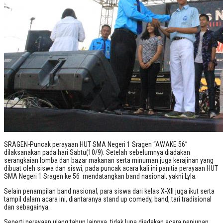
SRAGEN-Puncak perayaan HUT SMA Negeri 1 Sragen “AWAKE 56”
dilaksanakan pada hari Sabtu(10/9). Setelah sebelumnya diadakan
serangkaian lomba dan bazar makanan serta minuman juga kerajinan yang
dibuat oleh siswa dan siswi, pada puncak acara kali ini panitia perayaan HUT
SMA Negeri 1 Sragen ke 56 mendatangkan band nasional, yakni Lyla.
Selain penampilan band nasional, para siswa dari kelas X-XII juga ikut serta
tampil dalam acara ini, diantaranya stand up comedy, band, tari tradisional
dan sebagainya.
Seperti perayaan ulang tahun lainnya, tidak lupa diadakan acara peniupan