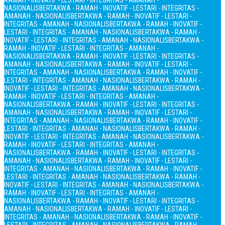
RAMAH - INOVATIF - LESTARI - INTEGRITAS - AMANAH -
NASIONALIS
BERTAKWA - RAMAH - INOVATIF - LESTARI - INTEGRITAS -
AMANAH - NASIONALIS
BERTAKWA - RAMAH - INOVATIF - LESTARI -
INTEGRITAS - AMANAH - NASIONALIS
BERTAKWA - RAMAH - INOVATIF -
LESTARI - INTEGRITAS - AMANAH - NASIONALIS
BERTAKWA - RAMAH -
INOVATIF - LESTARI - INTEGRITAS - AMANAH - NASIONALIS
BERTAKWA -
RAMAH - INOVATIF - LESTARI - INTEGRITAS - AMANAH -
NASIONALIS
BERTAKWA - RAMAH - INOVATIF - LESTARI - INTEGRITAS -
AMANAH - NASIONALIS
BERTAKWA - RAMAH - INOVATIF - LESTARI -
INTEGRITAS - AMANAH - NASIONALIS
BERTAKWA - RAMAH - INOVATIF -
LESTARI - INTEGRITAS - AMANAH - NASIONALIS
BERTAKWA - RAMAH -
INOVATIF - LESTARI - INTEGRITAS - AMANAH - NASIONALIS
BERTAKWA -
RAMAH - INOVATIF - LESTARI - INTEGRITAS - AMANAH -
NASIONALIS
BERTAKWA - RAMAH - INOVATIF - LESTARI - INTEGRITAS -
AMANAH - NASIONALIS
BERTAKWA - RAMAH - INOVATIF - LESTARI -
INTEGRITAS - AMANAH - NASIONALIS
BERTAKWA - RAMAH - INOVATIF -
LESTARI - INTEGRITAS - AMANAH - NASIONALIS
BERTAKWA - RAMAH -
INOVATIF - LESTARI - INTEGRITAS - AMANAH - NASIONALIS
BERTAKWA -
RAMAH - INOVATIF - LESTARI - INTEGRITAS - AMANAH -
NASIONALIS
BERTAKWA - RAMAH - INOVATIF - LESTARI - INTEGRITAS -
AMANAH - NASIONALIS
BERTAKWA - RAMAH - INOVATIF - LESTARI -
INTEGRITAS - AMANAH - NASIONALIS
BERTAKWA - RAMAH - INOVATIF -
LESTARI - INTEGRITAS - AMANAH - NASIONALIS
BERTAKWA - RAMAH -
INOVATIF - LESTARI - INTEGRITAS - AMANAH - NASIONALIS
BERTAKWA -
RAMAH - INOVATIF - LESTARI - INTEGRITAS - AMANAH -
NASIONALIS
BERTAKWA - RAMAH - INOVATIF - LESTARI - INTEGRITAS -
AMANAH - NASIONALIS
BERTAKWA - RAMAH - INOVATIF - LESTARI -
INTEGRITAS - AMANAH - NASIONALIS
BERTAKWA - RAMAH - INOVATIF -