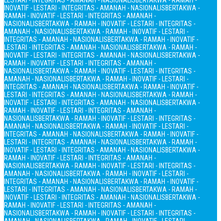
LESTARI - INTEGRITAS - AMANAH - NASIONALIS
BERTAKWA - RAMAH -
INOVATIF - LESTARI - INTEGRITAS - AMANAH - NASIONALIS
BERTAKWA -
RAMAH - INOVATIF - LESTARI - INTEGRITAS - AMANAH -
NASIONALIS
BERTAKWA - RAMAH - INOVATIF - LESTARI - INTEGRITAS -
AMANAH - NASIONALIS
BERTAKWA - RAMAH - INOVATIF - LESTARI -
INTEGRITAS - AMANAH - NASIONALIS
BERTAKWA - RAMAH - INOVATIF -
LESTARI - INTEGRITAS - AMANAH - NASIONALIS
BERTAKWA - RAMAH -
INOVATIF - LESTARI - INTEGRITAS - AMANAH - NASIONALIS
BERTAKWA -
RAMAH - INOVATIF - LESTARI - INTEGRITAS - AMANAH -
NASIONALIS
BERTAKWA - RAMAH - INOVATIF - LESTARI - INTEGRITAS -
AMANAH - NASIONALIS
BERTAKWA - RAMAH - INOVATIF - LESTARI -
INTEGRITAS - AMANAH - NASIONALIS
BERTAKWA - RAMAH - INOVATIF -
LESTARI - INTEGRITAS - AMANAH - NASIONALIS
BERTAKWA - RAMAH -
INOVATIF - LESTARI - INTEGRITAS - AMANAH - NASIONALIS
BERTAKWA -
RAMAH - INOVATIF - LESTARI - INTEGRITAS - AMANAH -
NASIONALIS
BERTAKWA - RAMAH - INOVATIF - LESTARI - INTEGRITAS -
AMANAH - NASIONALIS
BERTAKWA - RAMAH - INOVATIF - LESTARI -
INTEGRITAS - AMANAH - NASIONALIS
BERTAKWA - RAMAH - INOVATIF -
LESTARI - INTEGRITAS - AMANAH - NASIONALIS
BERTAKWA - RAMAH -
INOVATIF - LESTARI - INTEGRITAS - AMANAH - NASIONALIS
BERTAKWA -
RAMAH - INOVATIF - LESTARI - INTEGRITAS - AMANAH -
NASIONALIS
BERTAKWA - RAMAH - INOVATIF - LESTARI - INTEGRITAS -
AMANAH - NASIONALIS
BERTAKWA - RAMAH - INOVATIF - LESTARI -
INTEGRITAS - AMANAH - NASIONALIS
BERTAKWA - RAMAH - INOVATIF -
LESTARI - INTEGRITAS - AMANAH - NASIONALIS
BERTAKWA - RAMAH -
INOVATIF - LESTARI - INTEGRITAS - AMANAH - NASIONALIS
BERTAKWA -
RAMAH - INOVATIF - LESTARI - INTEGRITAS - AMANAH -
NASIONALIS
BERTAKWA - RAMAH - INOVATIF - LESTARI - INTEGRITAS -