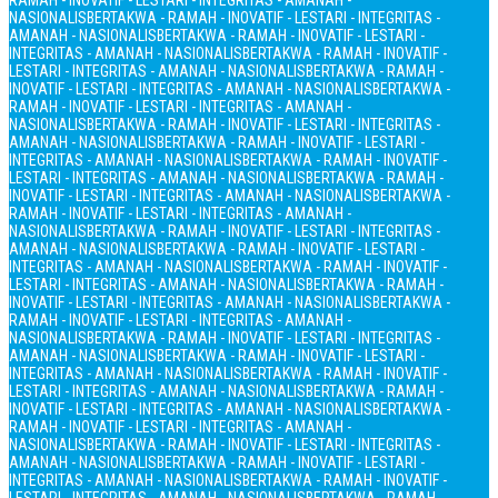
RAMAH - INOVATIF - LESTARI - INTEGRITAS - AMANAH -
NASIONALIS
BERTAKWA - RAMAH - INOVATIF - LESTARI - INTEGRITAS -
AMANAH - NASIONALIS
BERTAKWA - RAMAH - INOVATIF - LESTARI -
INTEGRITAS - AMANAH - NASIONALIS
BERTAKWA - RAMAH - INOVATIF -
LESTARI - INTEGRITAS - AMANAH - NASIONALIS
BERTAKWA - RAMAH -
INOVATIF - LESTARI - INTEGRITAS - AMANAH - NASIONALIS
BERTAKWA -
RAMAH - INOVATIF - LESTARI - INTEGRITAS - AMANAH -
NASIONALIS
BERTAKWA - RAMAH - INOVATIF - LESTARI - INTEGRITAS -
AMANAH - NASIONALIS
BERTAKWA - RAMAH - INOVATIF - LESTARI -
INTEGRITAS - AMANAH - NASIONALIS
BERTAKWA - RAMAH - INOVATIF -
LESTARI - INTEGRITAS - AMANAH - NASIONALIS
BERTAKWA - RAMAH -
INOVATIF - LESTARI - INTEGRITAS - AMANAH - NASIONALIS
BERTAKWA -
RAMAH - INOVATIF - LESTARI - INTEGRITAS - AMANAH -
NASIONALIS
BERTAKWA - RAMAH - INOVATIF - LESTARI - INTEGRITAS -
AMANAH - NASIONALIS
BERTAKWA - RAMAH - INOVATIF - LESTARI -
INTEGRITAS - AMANAH - NASIONALIS
BERTAKWA - RAMAH - INOVATIF -
LESTARI - INTEGRITAS - AMANAH - NASIONALIS
BERTAKWA - RAMAH -
INOVATIF - LESTARI - INTEGRITAS - AMANAH - NASIONALIS
BERTAKWA -
RAMAH - INOVATIF - LESTARI - INTEGRITAS - AMANAH -
NASIONALIS
BERTAKWA - RAMAH - INOVATIF - LESTARI - INTEGRITAS -
AMANAH - NASIONALIS
BERTAKWA - RAMAH - INOVATIF - LESTARI -
INTEGRITAS - AMANAH - NASIONALIS
BERTAKWA - RAMAH - INOVATIF -
LESTARI - INTEGRITAS - AMANAH - NASIONALIS
BERTAKWA - RAMAH -
INOVATIF - LESTARI - INTEGRITAS - AMANAH - NASIONALIS
BERTAKWA -
RAMAH - INOVATIF - LESTARI - INTEGRITAS - AMANAH -
NASIONALIS
BERTAKWA - RAMAH - INOVATIF - LESTARI - INTEGRITAS -
AMANAH - NASIONALIS
BERTAKWA - RAMAH - INOVATIF - LESTARI -
INTEGRITAS - AMANAH - NASIONALIS
BERTAKWA - RAMAH - INOVATIF -