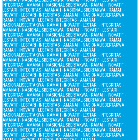
AMANAH - NASIONALIS
BERTAKWA - RAMAH - INOVATIF - LESTARI -
INTEGRITAS - AMANAH - NASIONALIS
BERTAKWA - RAMAH - INOVATIF -
LESTARI - INTEGRITAS - AMANAH - NASIONALIS
BERTAKWA - RAMAH -
INOVATIF - LESTARI - INTEGRITAS - AMANAH - NASIONALIS
BERTAKWA -
RAMAH - INOVATIF - LESTARI - INTEGRITAS - AMANAH -
NASIONALIS
BERTAKWA - RAMAH - INOVATIF - LESTARI - INTEGRITAS -
AMANAH - NASIONALIS
BERTAKWA - RAMAH - INOVATIF - LESTARI -
INTEGRITAS - AMANAH - NASIONALIS
BERTAKWA - RAMAH - INOVATIF -
LESTARI - INTEGRITAS - AMANAH - NASIONALIS
BERTAKWA - RAMAH -
INOVATIF - LESTARI - INTEGRITAS - AMANAH - NASIONALIS
BERTAKWA -
RAMAH - INOVATIF - LESTARI - INTEGRITAS - AMANAH -
NASIONALIS
BERTAKWA - RAMAH - INOVATIF - LESTARI - INTEGRITAS -
AMANAH - NASIONALIS
BERTAKWA - RAMAH - INOVATIF - LESTARI -
INTEGRITAS - AMANAH - NASIONALIS
BERTAKWA - RAMAH - INOVATIF -
LESTARI - INTEGRITAS - AMANAH - NASIONALIS
BERTAKWA - RAMAH -
INOVATIF - LESTARI - INTEGRITAS - AMANAH - NASIONALIS
BERTAKWA -
RAMAH - INOVATIF - LESTARI - INTEGRITAS - AMANAH -
NASIONALIS
BERTAKWA - RAMAH - INOVATIF - LESTARI - INTEGRITAS -
AMANAH - NASIONALIS
BERTAKWA - RAMAH - INOVATIF - LESTARI -
INTEGRITAS - AMANAH - NASIONALIS
BERTAKWA - RAMAH - INOVATIF -
LESTARI - INTEGRITAS - AMANAH - NASIONALIS
BERTAKWA - RAMAH -
INOVATIF - LESTARI - INTEGRITAS - AMANAH - NASIONALIS
BERTAKWA -
RAMAH - INOVATIF - LESTARI - INTEGRITAS - AMANAH -
NASIONALIS
BERTAKWA - RAMAH - INOVATIF - LESTARI - INTEGRITAS -
AMANAH - NASIONALIS
BERTAKWA - RAMAH - INOVATIF - LESTARI -
INTEGRITAS - AMANAH - NASIONALIS
BERTAKWA - RAMAH - INOVATIF -
LESTARI - INTEGRITAS - AMANAH - NASIONALIS
BERTAKWA - RAMAH -
INOVATIF - LESTARI - INTEGRITAS - AMANAH - NASIONALIS
BERTAKWA -