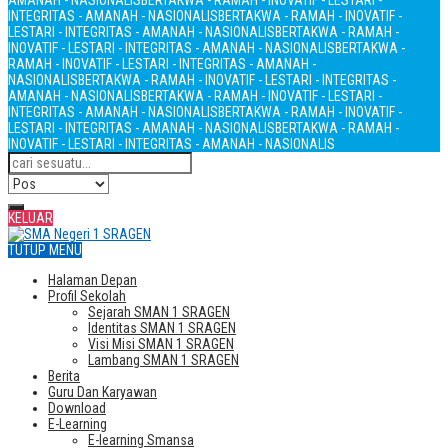
AMANAH - NASIONALIS
BERTAKWA - RAMAH - INOVATIF - LESTARI -
INTEGRITAS - AMANAH - NASIONALIS
BERTAKWA - RAMAH - INOVATIF -
LESTARI - INTEGRITAS - AMANAH - NASIONALIS
BERTAKWA - RAMAH -
INOVATIF - LESTARI - INTEGRITAS - AMANAH - NASIONALIS
BERTAKWA -
RAMAH - INOVATIF - LESTARI - INTEGRITAS - AMANAH -
NASIONALIS
BERTAKWA - RAMAH - INOVATIF - LESTARI - INTEGRITAS -
AMANAH - NASIONALIS
BERTAKWA - RAMAH - INOVATIF - LESTARI -
INTEGRITAS - AMANAH - NASIONALIS
BERTAKWA - RAMAH - INOVATIF -
LESTARI - INTEGRITAS - AMANAH - NASIONALIS
BERTAKWA - RAMAH -
INOVATIF - LESTARI - INTEGRITAS - AMANAH - NASIONALIS
KELUAR
TUTUP MENU
Halaman Depan
Profil Sekolah
Sejarah SMAN 1 SRAGEN
Identitas SMAN 1 SRAGEN
Visi Misi SMAN 1 SRAGEN
Lambang SMAN 1 SRAGEN
Berita
Guru Dan Karyawan
Download
E-Learning
E-learning Smansa