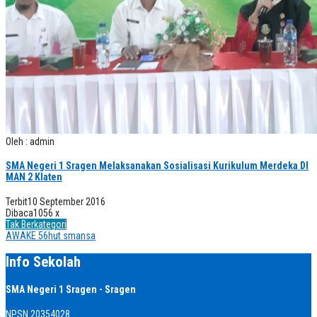
Oleh : admin
SMA Negeri 1 Sragen Melaksanakan Sosialisasi Kurikulum Merdeka DI
MAN 2 Klaten
Terbit
10 September 2016
Dibaca
1056 x
Tak Berkategori
AWAKE 56
hut smansa
Info Sekolah
SMA Negeri 1 Sragen - Sragen
NPSN
20354028