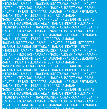
AMANAH - NASIONALIS
BERTAKWA - RAMAH - INOVATIF - LESTARI -
INTEGRITAS - AMANAH - NASIONALIS
BERTAKWA - RAMAH - INOVATIF -
LESTARI - INTEGRITAS - AMANAH - NASIONALIS
BERTAKWA - RAMAH -
INOVATIF - LESTARI - INTEGRITAS - AMANAH - NASIONALIS
BERTAKWA -
RAMAH - INOVATIF - LESTARI - INTEGRITAS - AMANAH -
NASIONALIS
BERTAKWA - RAMAH - INOVATIF - LESTARI - INTEGRITAS -
AMANAH - NASIONALIS
BERTAKWA - RAMAH - INOVATIF - LESTARI -
INTEGRITAS - AMANAH - NASIONALIS
BERTAKWA - RAMAH - INOVATIF -
LESTARI - INTEGRITAS - AMANAH - NASIONALIS
BERTAKWA - RAMAH -
INOVATIF - LESTARI - INTEGRITAS - AMANAH - NASIONALIS
BERTAKWA -
RAMAH - INOVATIF - LESTARI - INTEGRITAS - AMANAH -
NASIONALIS
BERTAKWA - RAMAH - INOVATIF - LESTARI - INTEGRITAS -
AMANAH - NASIONALIS
BERTAKWA - RAMAH - INOVATIF - LESTARI -
INTEGRITAS - AMANAH - NASIONALIS
BERTAKWA - RAMAH - INOVATIF -
LESTARI - INTEGRITAS - AMANAH - NASIONALIS
BERTAKWA - RAMAH -
INOVATIF - LESTARI - INTEGRITAS - AMANAH - NASIONALIS
BERTAKWA -
RAMAH - INOVATIF - LESTARI - INTEGRITAS - AMANAH -
NASIONALIS
BERTAKWA - RAMAH - INOVATIF - LESTARI - INTEGRITAS -
AMANAH - NASIONALIS
BERTAKWA - RAMAH - INOVATIF - LESTARI -
INTEGRITAS - AMANAH - NASIONALIS
BERTAKWA - RAMAH - INOVATIF -
LESTARI - INTEGRITAS - AMANAH - NASIONALIS
BERTAKWA - RAMAH -
INOVATIF - LESTARI - INTEGRITAS - AMANAH - NASIONALIS
BERTAKWA -
RAMAH - INOVATIF - LESTARI - INTEGRITAS - AMANAH -
NASIONALIS
BERTAKWA - RAMAH - INOVATIF - LESTARI - INTEGRITAS -
AMANAH - NASIONALIS
BERTAKWA - RAMAH - INOVATIF - LESTARI -
INTEGRITAS - AMANAH - NASIONALIS
BERTAKWA - RAMAH - INOVATIF -
LESTARI - INTEGRITAS - AMANAH - NASIONALIS
BERTAKWA - RAMAH -
INOVATIF - LESTARI - INTEGRITAS - AMANAH - NASIONALIS
BERTAKWA -