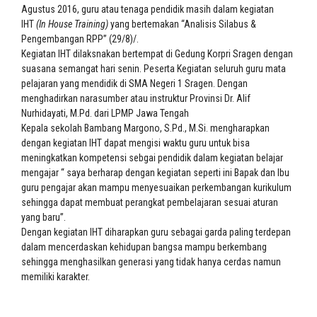
Agustus 2016, guru atau tenaga pendidik masih dalam kegiatan
IHT
(In House Training)
yang bertemakan “Analisis Silabus &
Pengembangan RPP” (29/8)/.
Kegiatan IHT dilaksnakan bertempat di Gedung Korpri Sragen dengan
suasana semangat hari senin. Peserta Kegiatan seluruh guru mata
pelajaran yang mendidik di SMA Negeri 1 Sragen. Dengan
menghadirkan narasumber atau instruktur Provinsi Dr. Alif
Nurhidayati, M.Pd. dari LPMP Jawa Tengah
Kepala sekolah Bambang Margono, S.Pd., M.Si. mengharapkan
dengan kegiatan IHT dapat mengisi waktu guru untuk bisa
meningkatkan kompetensi sebgai pendidik dalam kegiatan belajar
mengajar “ saya berharap dengan kegiatan seperti ini Bapak dan Ibu
guru pengajar akan mampu menyesuaikan perkembangan kurikulum
sehingga dapat membuat perangkat pembelajaran sesuai aturan
yang baru”.
Dengan kegiatan IHT diharapkan guru sebagai garda paling terdepan
dalam mencerdaskan kehidupan bangsa mampu berkembang
sehingga menghasilkan generasi yang tidak hanya cerdas namun
memiliki karakter.