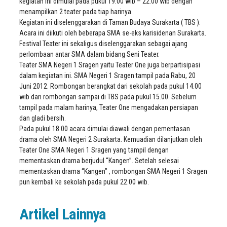
kegiatan ini dimulai pada pukul 19.00 wib – 22.00 wib dengan
menampilkan 2 teater pada tiap harinya.
Kegiatan ini diselenggarakan di Taman Budaya Surakarta ( TBS ).
Acara ini diikuti oleh beberapa SMA se-eks karisidenan Surakarta.
Festival Teater ini sekaligus diselenggarakan sebagai ajang
perlombaan antar SMA dalam bidang Seni Teater.
Teater SMA Negeri 1 Sragen yaitu Teater One juga berpartisipasi
dalam kegiatan ini. SMA Negeri 1 Sragen tampil pada Rabu, 20
Juni 2012. Rombongan berangkat dari sekolah pada pukul 14.00
wib dan rombongan sampai di TBS pada pukul 15.00. Sebelum
tampil pada malam harinya, Teater One mengadakan persiapan
dan gladi bersih.
Pada pukul 18.00 acara dimulai diawali dengan pementasan
drama oleh SMA Negeri 2 Surakarta. Kemuadian dilanjutkan oleh
Teater One SMA Negeri 1 Sragen yang tampil dengan
mementaskan drama berjudul “Kangen”. Setelah selesai
mementaskan drama “Kangen” , rombongan SMA Negeri 1 Sragen
pun kembali ke sekolah pada pukul 22.00 wib.
Artikel Lainnya