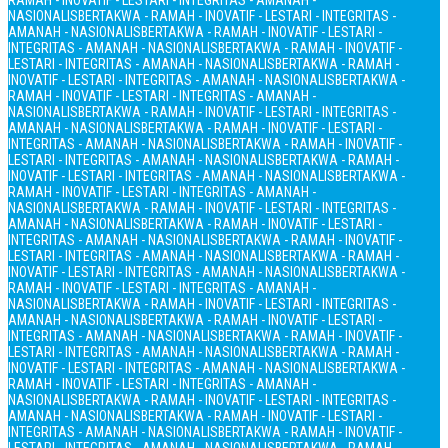
RAMAH - INOVATIF - LESTARI - INTEGRITAS - AMANAH -
NASIONALIS
BERTAKWA - RAMAH - INOVATIF - LESTARI - INTEGRITAS -
AMANAH - NASIONALIS
BERTAKWA - RAMAH - INOVATIF - LESTARI -
INTEGRITAS - AMANAH - NASIONALIS
BERTAKWA - RAMAH - INOVATIF -
LESTARI - INTEGRITAS - AMANAH - NASIONALIS
BERTAKWA - RAMAH -
INOVATIF - LESTARI - INTEGRITAS - AMANAH - NASIONALIS
BERTAKWA -
RAMAH - INOVATIF - LESTARI - INTEGRITAS - AMANAH -
NASIONALIS
BERTAKWA - RAMAH - INOVATIF - LESTARI - INTEGRITAS -
AMANAH - NASIONALIS
BERTAKWA - RAMAH - INOVATIF - LESTARI -
INTEGRITAS - AMANAH - NASIONALIS
BERTAKWA - RAMAH - INOVATIF -
LESTARI - INTEGRITAS - AMANAH - NASIONALIS
BERTAKWA - RAMAH -
INOVATIF - LESTARI - INTEGRITAS - AMANAH - NASIONALIS
BERTAKWA -
RAMAH - INOVATIF - LESTARI - INTEGRITAS - AMANAH -
NASIONALIS
BERTAKWA - RAMAH - INOVATIF - LESTARI - INTEGRITAS -
AMANAH - NASIONALIS
BERTAKWA - RAMAH - INOVATIF - LESTARI -
INTEGRITAS - AMANAH - NASIONALIS
BERTAKWA - RAMAH - INOVATIF -
LESTARI - INTEGRITAS - AMANAH - NASIONALIS
BERTAKWA - RAMAH -
INOVATIF - LESTARI - INTEGRITAS - AMANAH - NASIONALIS
BERTAKWA -
RAMAH - INOVATIF - LESTARI - INTEGRITAS - AMANAH -
NASIONALIS
BERTAKWA - RAMAH - INOVATIF - LESTARI - INTEGRITAS -
AMANAH - NASIONALIS
BERTAKWA - RAMAH - INOVATIF - LESTARI -
INTEGRITAS - AMANAH - NASIONALIS
BERTAKWA - RAMAH - INOVATIF -
LESTARI - INTEGRITAS - AMANAH - NASIONALIS
BERTAKWA - RAMAH -
INOVATIF - LESTARI - INTEGRITAS - AMANAH - NASIONALIS
BERTAKWA -
RAMAH - INOVATIF - LESTARI - INTEGRITAS - AMANAH -
NASIONALIS
BERTAKWA - RAMAH - INOVATIF - LESTARI - INTEGRITAS -
AMANAH - NASIONALIS
BERTAKWA - RAMAH - INOVATIF - LESTARI -
INTEGRITAS - AMANAH - NASIONALIS
BERTAKWA - RAMAH - INOVATIF -