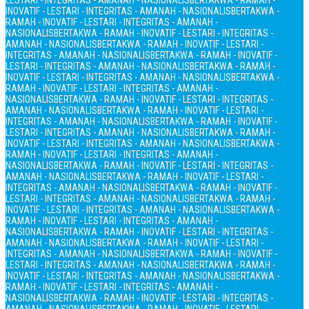
LESTARI - INTEGRITAS - AMANAH - NASIONALIS
BERTAKWA - RAMAH -
INOVATIF - LESTARI - INTEGRITAS - AMANAH - NASIONALIS
BERTAKWA -
RAMAH - INOVATIF - LESTARI - INTEGRITAS - AMANAH -
NASIONALIS
BERTAKWA - RAMAH - INOVATIF - LESTARI - INTEGRITAS -
AMANAH - NASIONALIS
BERTAKWA - RAMAH - INOVATIF - LESTARI -
INTEGRITAS - AMANAH - NASIONALIS
BERTAKWA - RAMAH - INOVATIF -
LESTARI - INTEGRITAS - AMANAH - NASIONALIS
BERTAKWA - RAMAH -
INOVATIF - LESTARI - INTEGRITAS - AMANAH - NASIONALIS
BERTAKWA -
RAMAH - INOVATIF - LESTARI - INTEGRITAS - AMANAH -
NASIONALIS
BERTAKWA - RAMAH - INOVATIF - LESTARI - INTEGRITAS -
AMANAH - NASIONALIS
BERTAKWA - RAMAH - INOVATIF - LESTARI -
INTEGRITAS - AMANAH - NASIONALIS
BERTAKWA - RAMAH - INOVATIF -
LESTARI - INTEGRITAS - AMANAH - NASIONALIS
BERTAKWA - RAMAH -
INOVATIF - LESTARI - INTEGRITAS - AMANAH - NASIONALIS
BERTAKWA -
RAMAH - INOVATIF - LESTARI - INTEGRITAS - AMANAH -
NASIONALIS
BERTAKWA - RAMAH - INOVATIF - LESTARI - INTEGRITAS -
AMANAH - NASIONALIS
BERTAKWA - RAMAH - INOVATIF - LESTARI -
INTEGRITAS - AMANAH - NASIONALIS
BERTAKWA - RAMAH - INOVATIF -
LESTARI - INTEGRITAS - AMANAH - NASIONALIS
BERTAKWA - RAMAH -
INOVATIF - LESTARI - INTEGRITAS - AMANAH - NASIONALIS
BERTAKWA -
RAMAH - INOVATIF - LESTARI - INTEGRITAS - AMANAH -
NASIONALIS
BERTAKWA - RAMAH - INOVATIF - LESTARI - INTEGRITAS -
AMANAH - NASIONALIS
BERTAKWA - RAMAH - INOVATIF - LESTARI -
INTEGRITAS - AMANAH - NASIONALIS
BERTAKWA - RAMAH - INOVATIF -
LESTARI - INTEGRITAS - AMANAH - NASIONALIS
BERTAKWA - RAMAH -
INOVATIF - LESTARI - INTEGRITAS - AMANAH - NASIONALIS
BERTAKWA -
RAMAH - INOVATIF - LESTARI - INTEGRITAS - AMANAH -
NASIONALIS
BERTAKWA - RAMAH - INOVATIF - LESTARI - INTEGRITAS -