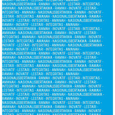
RAMAH - INOVATIF - LESTARI - INTEGRITAS - AMANAH -
NASIONALIS
BERTAKWA - RAMAH - INOVATIF - LESTARI - INTEGRITAS -
AMANAH - NASIONALIS
BERTAKWA - RAMAH - INOVATIF - LESTARI -
INTEGRITAS - AMANAH - NASIONALIS
BERTAKWA - RAMAH - INOVATIF -
LESTARI - INTEGRITAS - AMANAH - NASIONALIS
BERTAKWA - RAMAH -
INOVATIF - LESTARI - INTEGRITAS - AMANAH - NASIONALIS
BERTAKWA -
RAMAH - INOVATIF - LESTARI - INTEGRITAS - AMANAH -
NASIONALIS
BERTAKWA - RAMAH - INOVATIF - LESTARI - INTEGRITAS -
AMANAH - NASIONALIS
BERTAKWA - RAMAH - INOVATIF - LESTARI -
INTEGRITAS - AMANAH - NASIONALIS
BERTAKWA - RAMAH - INOVATIF -
LESTARI - INTEGRITAS - AMANAH - NASIONALIS
BERTAKWA - RAMAH -
INOVATIF - LESTARI - INTEGRITAS - AMANAH - NASIONALIS
BERTAKWA -
RAMAH - INOVATIF - LESTARI - INTEGRITAS - AMANAH -
NASIONALIS
BERTAKWA - RAMAH - INOVATIF - LESTARI - INTEGRITAS -
AMANAH - NASIONALIS
BERTAKWA - RAMAH - INOVATIF - LESTARI -
INTEGRITAS - AMANAH - NASIONALIS
BERTAKWA - RAMAH - INOVATIF -
LESTARI - INTEGRITAS - AMANAH - NASIONALIS
BERTAKWA - RAMAH -
INOVATIF - LESTARI - INTEGRITAS - AMANAH - NASIONALIS
BERTAKWA -
RAMAH - INOVATIF - LESTARI - INTEGRITAS - AMANAH -
NASIONALIS
BERTAKWA - RAMAH - INOVATIF - LESTARI - INTEGRITAS -
AMANAH - NASIONALIS
BERTAKWA - RAMAH - INOVATIF - LESTARI -
INTEGRITAS - AMANAH - NASIONALIS
BERTAKWA - RAMAH - INOVATIF -
LESTARI - INTEGRITAS - AMANAH - NASIONALIS
BERTAKWA - RAMAH -
INOVATIF - LESTARI - INTEGRITAS - AMANAH - NASIONALIS
BERTAKWA -
RAMAH - INOVATIF - LESTARI - INTEGRITAS - AMANAH -
NASIONALIS
BERTAKWA - RAMAH - INOVATIF - LESTARI - INTEGRITAS -
AMANAH - NASIONALIS
BERTAKWA - RAMAH - INOVATIF - LESTARI -
INTEGRITAS - AMANAH - NASIONALIS
BERTAKWA - RAMAH - INOVATIF -