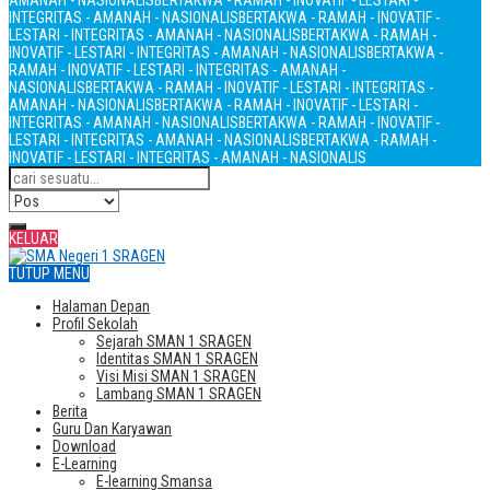
AMANAH - NASIONALIS
BERTAKWA - RAMAH - INOVATIF - LESTARI -
INTEGRITAS - AMANAH - NASIONALIS
BERTAKWA - RAMAH - INOVATIF -
LESTARI - INTEGRITAS - AMANAH - NASIONALIS
BERTAKWA - RAMAH -
INOVATIF - LESTARI - INTEGRITAS - AMANAH - NASIONALIS
BERTAKWA -
RAMAH - INOVATIF - LESTARI - INTEGRITAS - AMANAH -
NASIONALIS
BERTAKWA - RAMAH - INOVATIF - LESTARI - INTEGRITAS -
AMANAH - NASIONALIS
BERTAKWA - RAMAH - INOVATIF - LESTARI -
INTEGRITAS - AMANAH - NASIONALIS
BERTAKWA - RAMAH - INOVATIF -
LESTARI - INTEGRITAS - AMANAH - NASIONALIS
BERTAKWA - RAMAH -
INOVATIF - LESTARI - INTEGRITAS - AMANAH - NASIONALIS
KELUAR
TUTUP MENU
Halaman Depan
Profil Sekolah
Sejarah SMAN 1 SRAGEN
Identitas SMAN 1 SRAGEN
Visi Misi SMAN 1 SRAGEN
Lambang SMAN 1 SRAGEN
Berita
Guru Dan Karyawan
Download
E-Learning
E-learning Smansa