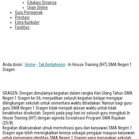
Edukasi Smansa
Ujian Online
Guru Penggerak
Prestasi
Extra Kurikuler
Fasilitas
In House Training (IHT) SMA Negeri 1
Sragen
Anda disini :
Home
-
Tak Berkategori
- In House Training (IHT) SMA Negeri 1
Sragen
SRAGEN- Dengan dimulainya kegiatan dalam rangka Hari Ulang Tahun SMA
Negeri 1 Sragen ke-56, menjadikan seluruh kegiatan belajar mengajar
dilingkungan sekolah untuk sementara waktu ditiadakan. Namun bagi guru-
guru SMA Negeri 1 Sragen tidak menjadi alasan waktu untuk tidak
beraktivitas disekolah. Seperti pada pagi hari ini seluruh guru mengikuti
In
House Training
(IHT) dengan agenda Sosialisasi Program SMA Rujukan
(25/8).
Kegiatan dilaksanakan utnuk memotivasi guru dan karyawan SMA Negeri 1
Sragen agar lebih meningkatkan kinerja sebagai pengajar maupun karyawan
untuk menunjang identitas SMA Negeri 1 Sragen yang merupakan sekolah