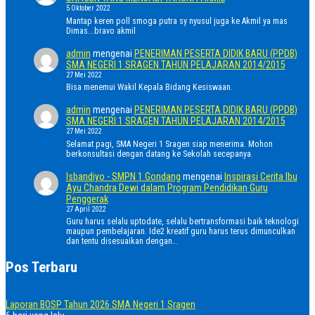
5 Oktober 2022
Mantap keren poll smoga putra sy nyusul juga ke Akmil ya mas
Dimas...bravo akmil
admin
mengenai
PENERIMAN PESERTA DIDIK BARU (PPDB)
SMA NEGERI 1 SRAGEN TAHUN PELAJARAN 2014/2015
27 Mei 2022
Bisa menemui Wakil Kepala Bidang Kesiswaan.
admin
mengenai
PENERIMAN PESERTA DIDIK BARU (PPDB)
SMA NEGERI 1 SRAGEN TAHUN PELAJARAN 2014/2015
27 Mei 2022
Selamat pagi, SMA Negeri 1 Sragen siap menerima. Mohon
berkonsultasi dengan datang ke Sekolah secepanya.
Isbandiyo - SMPN 1 Gondang
mengenai
Inspirasi Cerita Ibu
Ayu Chandra Dewi dalam Program Pendidikan Guru
Penggerak
27 April 2022
Guru harus selalu uptodate, selalu bertransformasi baik teknologi
maupun pembelajaran. Ide2 kreatif guru harus terus dimunculkan
dan tentu disesuaikan dengan…
Pos Terbaru
Laporan BOSP Tahun 2026 SMA Negeri 1 Sragen