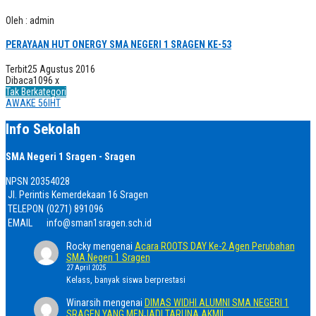
Oleh : admin
PERAYAAN HUT ONERGY SMA NEGERI 1 SRAGEN KE-53
Terbit
25 Agustus 2016
Dibaca
1096 x
Tak Berkategori
AWAKE 56
IHT
Info Sekolah
SMA Negeri 1 Sragen - Sragen
NPSN
20354028
Jl. Perintis Kemerdekaan 16 Sragen
TELEPON
(0271) 891096
EMAIL
info@sman1sragen.sch.id
Rocky
mengenai
Acara ROOTS DAY Ke-2 Agen Perubahan
SMA Negeri 1 Sragen
27 April 2025
Kelass, banyak siswa berprestasi
Winarsih
mengenai
DIMAS WIDHI ALUMNI SMA NEGERI 1
SRAGEN YANG MENJADI TARUNA AKMIL