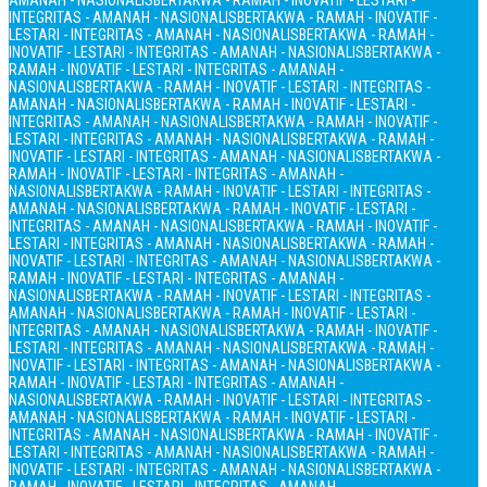
AMANAH - NASIONALIS
BERTAKWA - RAMAH - INOVATIF - LESTARI -
INTEGRITAS - AMANAH - NASIONALIS
BERTAKWA - RAMAH - INOVATIF -
LESTARI - INTEGRITAS - AMANAH - NASIONALIS
BERTAKWA - RAMAH -
INOVATIF - LESTARI - INTEGRITAS - AMANAH - NASIONALIS
BERTAKWA -
RAMAH - INOVATIF - LESTARI - INTEGRITAS - AMANAH -
NASIONALIS
BERTAKWA - RAMAH - INOVATIF - LESTARI - INTEGRITAS -
AMANAH - NASIONALIS
BERTAKWA - RAMAH - INOVATIF - LESTARI -
INTEGRITAS - AMANAH - NASIONALIS
BERTAKWA - RAMAH - INOVATIF -
LESTARI - INTEGRITAS - AMANAH - NASIONALIS
BERTAKWA - RAMAH -
INOVATIF - LESTARI - INTEGRITAS - AMANAH - NASIONALIS
BERTAKWA -
RAMAH - INOVATIF - LESTARI - INTEGRITAS - AMANAH -
NASIONALIS
BERTAKWA - RAMAH - INOVATIF - LESTARI - INTEGRITAS -
AMANAH - NASIONALIS
BERTAKWA - RAMAH - INOVATIF - LESTARI -
INTEGRITAS - AMANAH - NASIONALIS
BERTAKWA - RAMAH - INOVATIF -
LESTARI - INTEGRITAS - AMANAH - NASIONALIS
BERTAKWA - RAMAH -
INOVATIF - LESTARI - INTEGRITAS - AMANAH - NASIONALIS
BERTAKWA -
RAMAH - INOVATIF - LESTARI - INTEGRITAS - AMANAH -
NASIONALIS
BERTAKWA - RAMAH - INOVATIF - LESTARI - INTEGRITAS -
AMANAH - NASIONALIS
BERTAKWA - RAMAH - INOVATIF - LESTARI -
INTEGRITAS - AMANAH - NASIONALIS
BERTAKWA - RAMAH - INOVATIF -
LESTARI - INTEGRITAS - AMANAH - NASIONALIS
BERTAKWA - RAMAH -
INOVATIF - LESTARI - INTEGRITAS - AMANAH - NASIONALIS
BERTAKWA -
RAMAH - INOVATIF - LESTARI - INTEGRITAS - AMANAH -
NASIONALIS
BERTAKWA - RAMAH - INOVATIF - LESTARI - INTEGRITAS -
AMANAH - NASIONALIS
BERTAKWA - RAMAH - INOVATIF - LESTARI -
INTEGRITAS - AMANAH - NASIONALIS
BERTAKWA - RAMAH - INOVATIF -
LESTARI - INTEGRITAS - AMANAH - NASIONALIS
BERTAKWA - RAMAH -
INOVATIF - LESTARI - INTEGRITAS - AMANAH - NASIONALIS
BERTAKWA -