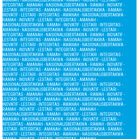
AMANAH - NASIONALIS
BERTAKWA - RAMAH - INOVATIF - LESTARI -
INTEGRITAS - AMANAH - NASIONALIS
BERTAKWA - RAMAH - INOVATIF -
LESTARI - INTEGRITAS - AMANAH - NASIONALIS
BERTAKWA - RAMAH -
INOVATIF - LESTARI - INTEGRITAS - AMANAH - NASIONALIS
BERTAKWA -
RAMAH - INOVATIF - LESTARI - INTEGRITAS - AMANAH -
NASIONALIS
BERTAKWA - RAMAH - INOVATIF - LESTARI - INTEGRITAS -
AMANAH - NASIONALIS
BERTAKWA - RAMAH - INOVATIF - LESTARI -
INTEGRITAS - AMANAH - NASIONALIS
BERTAKWA - RAMAH - INOVATIF -
LESTARI - INTEGRITAS - AMANAH - NASIONALIS
BERTAKWA - RAMAH -
INOVATIF - LESTARI - INTEGRITAS - AMANAH - NASIONALIS
BERTAKWA -
RAMAH - INOVATIF - LESTARI - INTEGRITAS - AMANAH -
NASIONALIS
BERTAKWA - RAMAH - INOVATIF - LESTARI - INTEGRITAS -
AMANAH - NASIONALIS
BERTAKWA - RAMAH - INOVATIF - LESTARI -
INTEGRITAS - AMANAH - NASIONALIS
BERTAKWA - RAMAH - INOVATIF -
LESTARI - INTEGRITAS - AMANAH - NASIONALIS
BERTAKWA - RAMAH -
INOVATIF - LESTARI - INTEGRITAS - AMANAH - NASIONALIS
BERTAKWA -
RAMAH - INOVATIF - LESTARI - INTEGRITAS - AMANAH -
NASIONALIS
BERTAKWA - RAMAH - INOVATIF - LESTARI - INTEGRITAS -
AMANAH - NASIONALIS
BERTAKWA - RAMAH - INOVATIF - LESTARI -
INTEGRITAS - AMANAH - NASIONALIS
BERTAKWA - RAMAH - INOVATIF -
LESTARI - INTEGRITAS - AMANAH - NASIONALIS
BERTAKWA - RAMAH -
INOVATIF - LESTARI - INTEGRITAS - AMANAH - NASIONALIS
BERTAKWA -
RAMAH - INOVATIF - LESTARI - INTEGRITAS - AMANAH -
NASIONALIS
BERTAKWA - RAMAH - INOVATIF - LESTARI - INTEGRITAS -
AMANAH - NASIONALIS
BERTAKWA - RAMAH - INOVATIF - LESTARI -
INTEGRITAS - AMANAH - NASIONALIS
BERTAKWA - RAMAH - INOVATIF -
LESTARI - INTEGRITAS - AMANAH - NASIONALIS
BERTAKWA - RAMAH -
INOVATIF - LESTARI - INTEGRITAS - AMANAH - NASIONALIS
BERTAKWA -