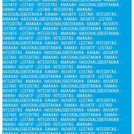
LESTARI - INTEGRITAS - AMANAH - NASIONALIS
BERTAKWA - RAMAH -
INOVATIF - LESTARI - INTEGRITAS - AMANAH - NASIONALIS
BERTAKWA -
RAMAH - INOVATIF - LESTARI - INTEGRITAS - AMANAH -
NASIONALIS
BERTAKWA - RAMAH - INOVATIF - LESTARI - INTEGRITAS -
AMANAH - NASIONALIS
BERTAKWA - RAMAH - INOVATIF - LESTARI -
INTEGRITAS - AMANAH - NASIONALIS
BERTAKWA - RAMAH - INOVATIF -
LESTARI - INTEGRITAS - AMANAH - NASIONALIS
BERTAKWA - RAMAH -
INOVATIF - LESTARI - INTEGRITAS - AMANAH - NASIONALIS
BERTAKWA -
RAMAH - INOVATIF - LESTARI - INTEGRITAS - AMANAH -
NASIONALIS
BERTAKWA - RAMAH - INOVATIF - LESTARI - INTEGRITAS -
AMANAH - NASIONALIS
BERTAKWA - RAMAH - INOVATIF - LESTARI -
INTEGRITAS - AMANAH - NASIONALIS
BERTAKWA - RAMAH - INOVATIF -
LESTARI - INTEGRITAS - AMANAH - NASIONALIS
BERTAKWA - RAMAH -
INOVATIF - LESTARI - INTEGRITAS - AMANAH - NASIONALIS
BERTAKWA -
RAMAH - INOVATIF - LESTARI - INTEGRITAS - AMANAH -
NASIONALIS
BERTAKWA - RAMAH - INOVATIF - LESTARI - INTEGRITAS -
AMANAH - NASIONALIS
BERTAKWA - RAMAH - INOVATIF - LESTARI -
INTEGRITAS - AMANAH - NASIONALIS
BERTAKWA - RAMAH - INOVATIF -
LESTARI - INTEGRITAS - AMANAH - NASIONALIS
BERTAKWA - RAMAH -
INOVATIF - LESTARI - INTEGRITAS - AMANAH - NASIONALIS
BERTAKWA -
RAMAH - INOVATIF - LESTARI - INTEGRITAS - AMANAH -
NASIONALIS
BERTAKWA - RAMAH - INOVATIF - LESTARI - INTEGRITAS -
AMANAH - NASIONALIS
BERTAKWA - RAMAH - INOVATIF - LESTARI -
INTEGRITAS - AMANAH - NASIONALIS
BERTAKWA - RAMAH - INOVATIF -
LESTARI - INTEGRITAS - AMANAH - NASIONALIS
BERTAKWA - RAMAH -
INOVATIF - LESTARI - INTEGRITAS - AMANAH - NASIONALIS
BERTAKWA -
RAMAH - INOVATIF - LESTARI - INTEGRITAS - AMANAH -
NASIONALIS
BERTAKWA - RAMAH - INOVATIF - LESTARI - INTEGRITAS -