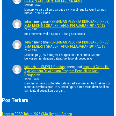
SRAGEN YANG MENJADI TARUNA AKMIL
5 Oktober 2022
Mantap keren poll smoga putra sy nyusul juga ke Akmil ya mas
Dimas...bravo akmil
admin
mengenai
PENERIMAN PESERTA DIDIK BARU (PPDB)
SMA NEGERI 1 SRAGEN TAHUN PELAJARAN 2014/2015
27 Mei 2022
Bisa menemui Wakil Kepala Bidang Kesiswaan.
admin
mengenai
PENERIMAN PESERTA DIDIK BARU (PPDB)
SMA NEGERI 1 SRAGEN TAHUN PELAJARAN 2014/2015
27 Mei 2022
Selamat pagi, SMA Negeri 1 Sragen siap menerima. Mohon
berkonsultasi dengan datang ke Sekolah secepanya.
Isbandiyo - SMPN 1 Gondang
mengenai
Inspirasi Cerita Ibu
Ayu Chandra Dewi dalam Program Pendidikan Guru
Penggerak
27 April 2022
Guru harus selalu uptodate, selalu bertransformasi baik teknologi
maupun pembelajaran. Ide2 kreatif guru harus terus dimunculkan
dan tentu disesuaikan dengan…
Pos Terbaru
Laporan BOSP Tahun 2026 SMA Negeri 1 Sragen