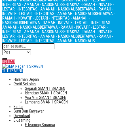
AMANAH - NASIONALIS
BERTAKWA - RAMAH - INOVATIF - LESTARI -
INTEGRITAS - AMANAH - NASIONALIS
BERTAKWA - RAMAH - INOVATIF -
LESTARI - INTEGRITAS - AMANAH - NASIONALIS
BERTAKWA - RAMAH -
INOVATIF - LESTARI - INTEGRITAS - AMANAH - NASIONALIS
BERTAKWA -
RAMAH - INOVATIF - LESTARI - INTEGRITAS - AMANAH -
NASIONALIS
BERTAKWA - RAMAH - INOVATIF - LESTARI - INTEGRITAS -
AMANAH - NASIONALIS
BERTAKWA - RAMAH - INOVATIF - LESTARI -
INTEGRITAS - AMANAH - NASIONALIS
BERTAKWA - RAMAH - INOVATIF -
LESTARI - INTEGRITAS - AMANAH - NASIONALIS
BERTAKWA - RAMAH -
INOVATIF - LESTARI - INTEGRITAS - AMANAH - NASIONALIS
KELUAR
TUTUP MENU
Halaman Depan
Profil Sekolah
Sejarah SMAN 1 SRAGEN
Identitas SMAN 1 SRAGEN
Visi Misi SMAN 1 SRAGEN
Lambang SMAN 1 SRAGEN
Berita
Guru Dan Karyawan
Download
E-Learning
E-learning Smansa