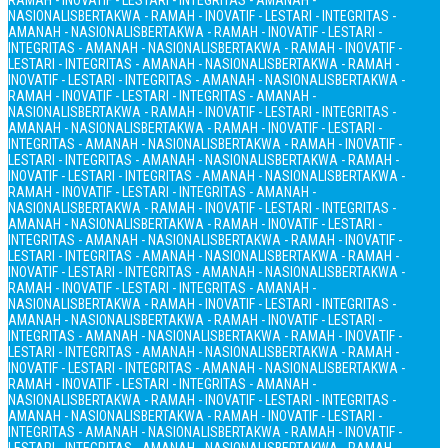
RAMAH - INOVATIF - LESTARI - INTEGRITAS - AMANAH -
NASIONALIS
BERTAKWA - RAMAH - INOVATIF - LESTARI - INTEGRITAS -
AMANAH - NASIONALIS
BERTAKWA - RAMAH - INOVATIF - LESTARI -
INTEGRITAS - AMANAH - NASIONALIS
BERTAKWA - RAMAH - INOVATIF -
LESTARI - INTEGRITAS - AMANAH - NASIONALIS
BERTAKWA - RAMAH -
INOVATIF - LESTARI - INTEGRITAS - AMANAH - NASIONALIS
BERTAKWA -
RAMAH - INOVATIF - LESTARI - INTEGRITAS - AMANAH -
NASIONALIS
BERTAKWA - RAMAH - INOVATIF - LESTARI - INTEGRITAS -
AMANAH - NASIONALIS
BERTAKWA - RAMAH - INOVATIF - LESTARI -
INTEGRITAS - AMANAH - NASIONALIS
BERTAKWA - RAMAH - INOVATIF -
LESTARI - INTEGRITAS - AMANAH - NASIONALIS
BERTAKWA - RAMAH -
INOVATIF - LESTARI - INTEGRITAS - AMANAH - NASIONALIS
BERTAKWA -
RAMAH - INOVATIF - LESTARI - INTEGRITAS - AMANAH -
NASIONALIS
BERTAKWA - RAMAH - INOVATIF - LESTARI - INTEGRITAS -
AMANAH - NASIONALIS
BERTAKWA - RAMAH - INOVATIF - LESTARI -
INTEGRITAS - AMANAH - NASIONALIS
BERTAKWA - RAMAH - INOVATIF -
LESTARI - INTEGRITAS - AMANAH - NASIONALIS
BERTAKWA - RAMAH -
INOVATIF - LESTARI - INTEGRITAS - AMANAH - NASIONALIS
BERTAKWA -
RAMAH - INOVATIF - LESTARI - INTEGRITAS - AMANAH -
NASIONALIS
BERTAKWA - RAMAH - INOVATIF - LESTARI - INTEGRITAS -
AMANAH - NASIONALIS
BERTAKWA - RAMAH - INOVATIF - LESTARI -
INTEGRITAS - AMANAH - NASIONALIS
BERTAKWA - RAMAH - INOVATIF -
LESTARI - INTEGRITAS - AMANAH - NASIONALIS
BERTAKWA - RAMAH -
INOVATIF - LESTARI - INTEGRITAS - AMANAH - NASIONALIS
BERTAKWA -
RAMAH - INOVATIF - LESTARI - INTEGRITAS - AMANAH -
NASIONALIS
BERTAKWA - RAMAH - INOVATIF - LESTARI - INTEGRITAS -
AMANAH - NASIONALIS
BERTAKWA - RAMAH - INOVATIF - LESTARI -
INTEGRITAS - AMANAH - NASIONALIS
BERTAKWA - RAMAH - INOVATIF -