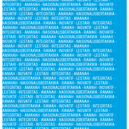
AMANAH - NASIONALIS
BERTAKWA - RAMAH - INOVATIF - LESTARI -
INTEGRITAS - AMANAH - NASIONALIS
BERTAKWA - RAMAH - INOVATIF -
LESTARI - INTEGRITAS - AMANAH - NASIONALIS
BERTAKWA - RAMAH -
INOVATIF - LESTARI - INTEGRITAS - AMANAH - NASIONALIS
BERTAKWA -
RAMAH - INOVATIF - LESTARI - INTEGRITAS - AMANAH -
NASIONALIS
BERTAKWA - RAMAH - INOVATIF - LESTARI - INTEGRITAS -
AMANAH - NASIONALIS
BERTAKWA - RAMAH - INOVATIF - LESTARI -
INTEGRITAS - AMANAH - NASIONALIS
BERTAKWA - RAMAH - INOVATIF -
LESTARI - INTEGRITAS - AMANAH - NASIONALIS
BERTAKWA - RAMAH -
INOVATIF - LESTARI - INTEGRITAS - AMANAH - NASIONALIS
BERTAKWA -
RAMAH - INOVATIF - LESTARI - INTEGRITAS - AMANAH -
NASIONALIS
BERTAKWA - RAMAH - INOVATIF - LESTARI - INTEGRITAS -
AMANAH - NASIONALIS
BERTAKWA - RAMAH - INOVATIF - LESTARI -
INTEGRITAS - AMANAH - NASIONALIS
BERTAKWA - RAMAH - INOVATIF -
LESTARI - INTEGRITAS - AMANAH - NASIONALIS
BERTAKWA - RAMAH -
INOVATIF - LESTARI - INTEGRITAS - AMANAH - NASIONALIS
BERTAKWA -
RAMAH - INOVATIF - LESTARI - INTEGRITAS - AMANAH -
NASIONALIS
BERTAKWA - RAMAH - INOVATIF - LESTARI - INTEGRITAS -
AMANAH - NASIONALIS
BERTAKWA - RAMAH - INOVATIF - LESTARI -
INTEGRITAS - AMANAH - NASIONALIS
BERTAKWA - RAMAH - INOVATIF -
LESTARI - INTEGRITAS - AMANAH - NASIONALIS
BERTAKWA - RAMAH -
INOVATIF - LESTARI - INTEGRITAS - AMANAH - NASIONALIS
BERTAKWA -
RAMAH - INOVATIF - LESTARI - INTEGRITAS - AMANAH -
NASIONALIS
BERTAKWA - RAMAH - INOVATIF - LESTARI - INTEGRITAS -
AMANAH - NASIONALIS
BERTAKWA - RAMAH - INOVATIF - LESTARI -
INTEGRITAS - AMANAH - NASIONALIS
BERTAKWA - RAMAH - INOVATIF -
LESTARI - INTEGRITAS - AMANAH - NASIONALIS
BERTAKWA - RAMAH -
INOVATIF - LESTARI - INTEGRITAS - AMANAH - NASIONALIS
BERTAKWA -