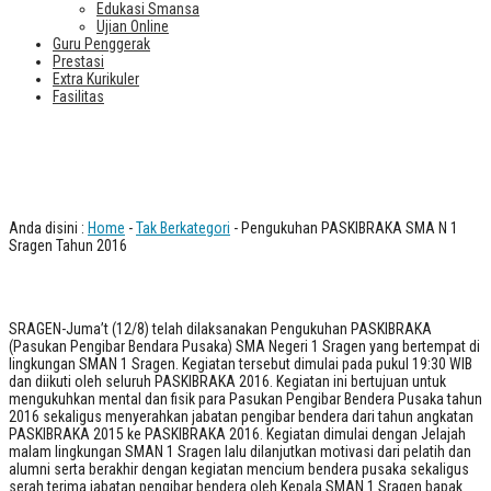
Edukasi Smansa
Ujian Online
Guru Penggerak
Prestasi
Extra Kurikuler
Fasilitas
Pengukuhan PASKIBRAKA SMA N 1
Sragen Tahun 2016
Anda disini :
Home
-
Tak Berkategori
- Pengukuhan PASKIBRAKA SMA N 1
Sragen Tahun 2016
SRAGEN-Juma’t (12/8) telah dilaksanakan Pengukuhan PASKIBRAKA
(Pasukan Pengibar Bendara Pusaka) SMA Negeri 1 Sragen yang bertempat di
lingkungan SMAN 1 Sragen. Kegiatan tersebut dimulai pada pukul 19:30 WIB
dan diikuti oleh seluruh PASKIBRAKA 2016. Kegiatan ini bertujuan untuk
mengukuhkan mental dan fisik para Pasukan Pengibar Bendera Pusaka tahun
2016 sekaligus menyerahkan jabatan pengibar bendera dari tahun angkatan
PASKIBRAKA 2015 ke PASKIBRAKA 2016. Kegiatan dimulai dengan Jelajah
malam lingkungan SMAN 1 Sragen lalu dilanjutkan motivasi dari pelatih dan
alumni serta berakhir dengan kegiatan mencium bendera pusaka sekaligus
serah terima jabatan pengibar bendera oleh Kepala SMAN 1 Sragen bapak