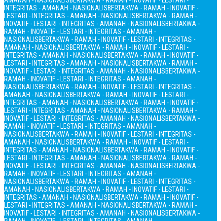
AMANAH - NASIONALIS
BERTAKWA - RAMAH - INOVATIF - LESTARI -
INTEGRITAS - AMANAH - NASIONALIS
BERTAKWA - RAMAH - INOVATIF -
LESTARI - INTEGRITAS - AMANAH - NASIONALIS
BERTAKWA - RAMAH -
INOVATIF - LESTARI - INTEGRITAS - AMANAH - NASIONALIS
BERTAKWA -
RAMAH - INOVATIF - LESTARI - INTEGRITAS - AMANAH -
NASIONALIS
BERTAKWA - RAMAH - INOVATIF - LESTARI - INTEGRITAS -
AMANAH - NASIONALIS
BERTAKWA - RAMAH - INOVATIF - LESTARI -
INTEGRITAS - AMANAH - NASIONALIS
BERTAKWA - RAMAH - INOVATIF -
LESTARI - INTEGRITAS - AMANAH - NASIONALIS
BERTAKWA - RAMAH -
INOVATIF - LESTARI - INTEGRITAS - AMANAH - NASIONALIS
BERTAKWA -
RAMAH - INOVATIF - LESTARI - INTEGRITAS - AMANAH -
NASIONALIS
BERTAKWA - RAMAH - INOVATIF - LESTARI - INTEGRITAS -
AMANAH - NASIONALIS
BERTAKWA - RAMAH - INOVATIF - LESTARI -
INTEGRITAS - AMANAH - NASIONALIS
BERTAKWA - RAMAH - INOVATIF -
LESTARI - INTEGRITAS - AMANAH - NASIONALIS
BERTAKWA - RAMAH -
INOVATIF - LESTARI - INTEGRITAS - AMANAH - NASIONALIS
BERTAKWA -
RAMAH - INOVATIF - LESTARI - INTEGRITAS - AMANAH -
NASIONALIS
BERTAKWA - RAMAH - INOVATIF - LESTARI - INTEGRITAS -
AMANAH - NASIONALIS
BERTAKWA - RAMAH - INOVATIF - LESTARI -
INTEGRITAS - AMANAH - NASIONALIS
BERTAKWA - RAMAH - INOVATIF -
LESTARI - INTEGRITAS - AMANAH - NASIONALIS
BERTAKWA - RAMAH -
INOVATIF - LESTARI - INTEGRITAS - AMANAH - NASIONALIS
BERTAKWA -
RAMAH - INOVATIF - LESTARI - INTEGRITAS - AMANAH -
NASIONALIS
BERTAKWA - RAMAH - INOVATIF - LESTARI - INTEGRITAS -
AMANAH - NASIONALIS
BERTAKWA - RAMAH - INOVATIF - LESTARI -
INTEGRITAS - AMANAH - NASIONALIS
BERTAKWA - RAMAH - INOVATIF -
LESTARI - INTEGRITAS - AMANAH - NASIONALIS
BERTAKWA - RAMAH -
INOVATIF - LESTARI - INTEGRITAS - AMANAH - NASIONALIS
BERTAKWA -