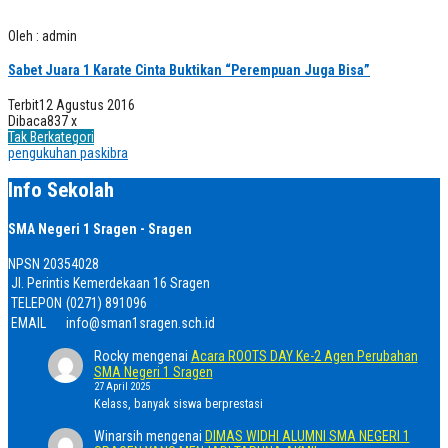
Oleh : admin
Sabet Juara 1 Karate Cinta Buktikan “Perempuan Juga Bisa”
Terbit
12 Agustus 2016
Dibaca
837 x
Tak Berkategori
pengukuhan paskibra
Info Sekolah
SMA Negeri 1 Sragen - Sragen
NPSN
20354028
Jl. Perintis Kemerdekaan 16 Sragen
TELEPON
(0271) 891096
EMAIL
info@sman1sragen.sch.id
Rocky
mengenai
Acara ROOTS DAY Ke-2 Agen Perubahan
SMA Negeri 1 Sragen
27 April 2025
Kelass, banyak siswa berprestasi
Winarsih
mengenai
DIMAS WIDHI ALUMNI SMA NEGERI 1