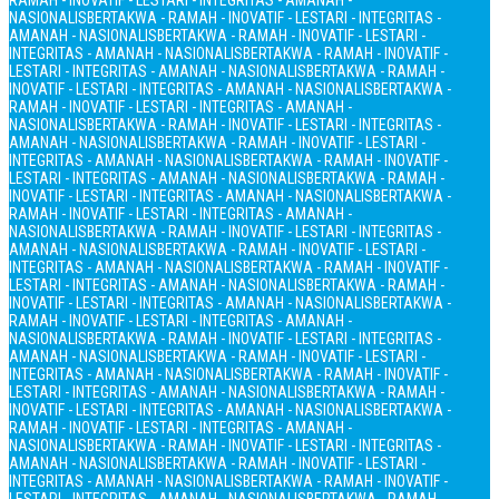
RAMAH - INOVATIF - LESTARI - INTEGRITAS - AMANAH -
NASIONALIS
BERTAKWA - RAMAH - INOVATIF - LESTARI - INTEGRITAS -
AMANAH - NASIONALIS
BERTAKWA - RAMAH - INOVATIF - LESTARI -
INTEGRITAS - AMANAH - NASIONALIS
BERTAKWA - RAMAH - INOVATIF -
LESTARI - INTEGRITAS - AMANAH - NASIONALIS
BERTAKWA - RAMAH -
INOVATIF - LESTARI - INTEGRITAS - AMANAH - NASIONALIS
BERTAKWA -
RAMAH - INOVATIF - LESTARI - INTEGRITAS - AMANAH -
NASIONALIS
BERTAKWA - RAMAH - INOVATIF - LESTARI - INTEGRITAS -
AMANAH - NASIONALIS
BERTAKWA - RAMAH - INOVATIF - LESTARI -
INTEGRITAS - AMANAH - NASIONALIS
BERTAKWA - RAMAH - INOVATIF -
LESTARI - INTEGRITAS - AMANAH - NASIONALIS
BERTAKWA - RAMAH -
INOVATIF - LESTARI - INTEGRITAS - AMANAH - NASIONALIS
BERTAKWA -
RAMAH - INOVATIF - LESTARI - INTEGRITAS - AMANAH -
NASIONALIS
BERTAKWA - RAMAH - INOVATIF - LESTARI - INTEGRITAS -
AMANAH - NASIONALIS
BERTAKWA - RAMAH - INOVATIF - LESTARI -
INTEGRITAS - AMANAH - NASIONALIS
BERTAKWA - RAMAH - INOVATIF -
LESTARI - INTEGRITAS - AMANAH - NASIONALIS
BERTAKWA - RAMAH -
INOVATIF - LESTARI - INTEGRITAS - AMANAH - NASIONALIS
BERTAKWA -
RAMAH - INOVATIF - LESTARI - INTEGRITAS - AMANAH -
NASIONALIS
BERTAKWA - RAMAH - INOVATIF - LESTARI - INTEGRITAS -
AMANAH - NASIONALIS
BERTAKWA - RAMAH - INOVATIF - LESTARI -
INTEGRITAS - AMANAH - NASIONALIS
BERTAKWA - RAMAH - INOVATIF -
LESTARI - INTEGRITAS - AMANAH - NASIONALIS
BERTAKWA - RAMAH -
INOVATIF - LESTARI - INTEGRITAS - AMANAH - NASIONALIS
BERTAKWA -
RAMAH - INOVATIF - LESTARI - INTEGRITAS - AMANAH -
NASIONALIS
BERTAKWA - RAMAH - INOVATIF - LESTARI - INTEGRITAS -
AMANAH - NASIONALIS
BERTAKWA - RAMAH - INOVATIF - LESTARI -
INTEGRITAS - AMANAH - NASIONALIS
BERTAKWA - RAMAH - INOVATIF -