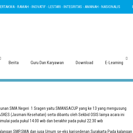
 - RAMAH - INOVATIF - LESTARI - INTEGRITAS - AMANAH - NASIONALIS
BERTAKW
Smansa Cup MONSTHIRTEEN
Berita
Guru Dan Karyawan
Download
E-Learning
 tahunan SMA Negeri 1 Sragen yaitu SMANSACUP yang ke 13 yang mengusung
ES (Jasmani Kesehatan) serta dibantu oleh Sekbid OSIS lainya acara ini
imulai pada pukul 14.00 wib dan berakhir pada pukul 22:30 wib
kalangan SMP,SMA dan juga Umum se-eks karisedenan Surakarta Pada kalangan