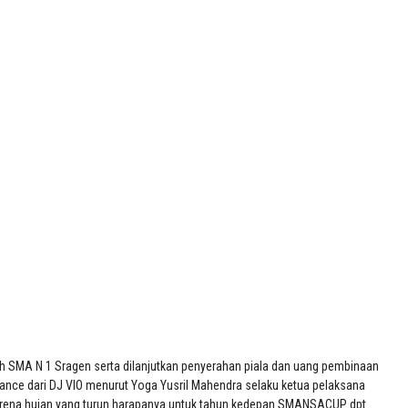
A N 1 Sragen serta dilanjutkan penyerahan piala dan uang pembinaan
mance dari DJ VIO menurut Yoga Yusril Mahendra selaku ketua pelaksana
arena hujan yang turun harapanya untuk tahun kedepan SMANSACUP dpt