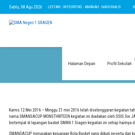
 - RAMAH - INOVATIF - LESTARI - INTEGRITAS - AMANAH - NASIONALIS
Sabtu, 08 Agu 2026
BERTAKWA
Halaman Depan
Profil Sekolah
Kamis 12 Mei 2016 – Minggu 21 mei 2016 telah diselenggaran kegiatan
nama SMANSACUP MONSTHIRTEEN kegiatan ini diadakan oleh OSIS Sie JASK
bertempat di lapangan basket SMAN 1 Sragen kegiatan ini setiap harinya d
SMANSACUP merupakan kejuaraan Bola Basket yang diikuti peserta dari 