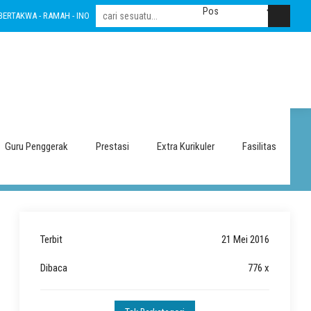
A - RAMAH - INOVATIF - LESTARI - INTEGRITAS - AMANAH - NASIONALIS
BERTAK
Guru Penggerak
Prestasi
Extra Kurikuler
Fasilitas
Terbit
21 Mei 2016
Dibaca
776 x