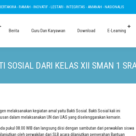
KWA - RAMAH - INOVATIF - LESTARI - INTEGRITAS - AMANAH - NASIONALIS
BERT
Berita
Guru Dan Karyawan
Download
E-Learning
TI SOSIAL DARI KELAS XII SMAN 1 SR
n melaksanakan kegiatan amal yaitu Bakti Sosial. Bakti Sosial kali ini
lulusan dalam melaksanakan UN dan UAS yang diselenggarakan kemarin.
pada pukul 08.00 WIB dan langsung diisi dengan sambutan dari perwakilan siswa
ilanjutkan oleh perwakilan dari SLB acara dilanjutkan penyerahan Bantuan