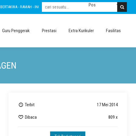
AKWA - RAMAH - INOVATIF - LESTARI - INTEGRITAS - AMANAH - NASIONALIS
BER
Guru Penggerak
Prestasi
Extra Kurikuler
Fasilitas
AGEN
Terbit
17 Mei 2014
Dibaca
809 x