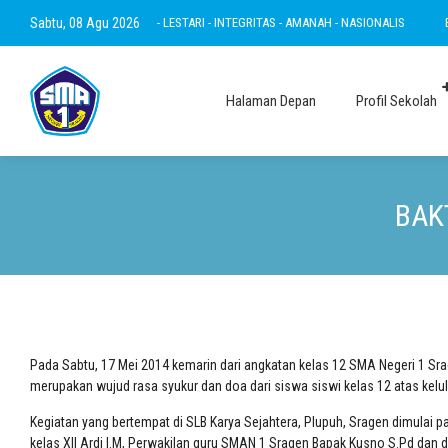
KWA - RAMAH - INOVATIF - LESTARI - INTEGRITAS - AMANAH - NASIONALIS
Sabtu, 08 Agu 2026
BERTA
Halaman Depan
Profil Sekolah
BAK
Pada Sabtu, 17 Mei 2014 kemarin dari angkatan kelas 12 SMA Negeri 1 Srage
merupakan wujud rasa syukur dan doa dari siswa siswi kelas 12 atas ke
Kegiatan yang bertempat di SLB Karya Sejahtera, Plupuh, Sragen dimulai 
kelas XII Ardi I.M, Perwakilan guru SMAN 1 Sragen Bapak Kusno S.Pd dan d