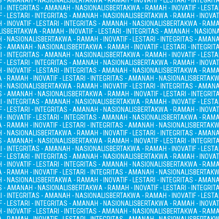
AS - AMANAH - NASIONALIS
BERTAKWA - RAMAH - INOVATIF - LESTARI - INTEGRI
I - INTEGRITAS - AMANAH - NASIONALIS
BERTAKWA - RAMAH - INOVATIF - LESTA
 - LESTARI - INTEGRITAS - AMANAH - NASIONALIS
BERTAKWA - RAMAH - INOVATI
- INOVATIF - LESTARI - INTEGRITAS - AMANAH - NASIONALIS
BERTAKWA - RAMAH
LIS
BERTAKWA - RAMAH - INOVATIF - LESTARI - INTEGRITAS - AMANAH - NASION
H - NASIONALIS
BERTAKWA - RAMAH - INOVATIF - LESTARI - INTEGRITAS - AMAN
AS - AMANAH - NASIONALIS
BERTAKWA - RAMAH - INOVATIF - LESTARI - INTEGRI
I - INTEGRITAS - AMANAH - NASIONALIS
BERTAKWA - RAMAH - INOVATIF - LESTA
 - LESTARI - INTEGRITAS - AMANAH - NASIONALIS
BERTAKWA - RAMAH - INOVATI
- INOVATIF - LESTARI - INTEGRITAS - AMANAH - NASIONALIS
BERTAKWA - RAMAH
- RAMAH - INOVATIF - LESTARI - INTEGRITAS - AMANAH - NASIONALIS
BERTAKWA
H - NASIONALIS
BERTAKWA - RAMAH - INOVATIF - LESTARI - INTEGRITAS - AMAN
AS - AMANAH - NASIONALIS
BERTAKWA - RAMAH - INOVATIF - LESTARI - INTEGRI
I - INTEGRITAS - AMANAH - NASIONALIS
BERTAKWA - RAMAH - INOVATIF - LESTA
 - LESTARI - INTEGRITAS - AMANAH - NASIONALIS
BERTAKWA - RAMAH - INOVATI
- INOVATIF - LESTARI - INTEGRITAS - AMANAH - NASIONALIS
BERTAKWA - RAMAH
- RAMAH - INOVATIF - LESTARI - INTEGRITAS - AMANAH - NASIONALIS
BERTAKWA
H - NASIONALIS
BERTAKWA - RAMAH - INOVATIF - LESTARI - INTEGRITAS - AMAN
AS - AMANAH - NASIONALIS
BERTAKWA - RAMAH - INOVATIF - LESTARI - INTEGRI
I - INTEGRITAS - AMANAH - NASIONALIS
BERTAKWA - RAMAH - INOVATIF - LESTA
 - LESTARI - INTEGRITAS - AMANAH - NASIONALIS
BERTAKWA - RAMAH - INOVATI
- INOVATIF - LESTARI - INTEGRITAS - AMANAH - NASIONALIS
BERTAKWA - RAMAH
- RAMAH - INOVATIF - LESTARI - INTEGRITAS - AMANAH - NASIONALIS
BERTAKWA
H - NASIONALIS
BERTAKWA - RAMAH - INOVATIF - LESTARI - INTEGRITAS - AMAN
AS - AMANAH - NASIONALIS
BERTAKWA - RAMAH - INOVATIF - LESTARI - INTEGRI
I - INTEGRITAS - AMANAH - NASIONALIS
BERTAKWA - RAMAH - INOVATIF - LESTA
 - LESTARI - INTEGRITAS - AMANAH - NASIONALIS
BERTAKWA - RAMAH - INOVATI
- INOVATIF - LESTARI - INTEGRITAS - AMANAH - NASIONALIS
BERTAKWA - RAMAH