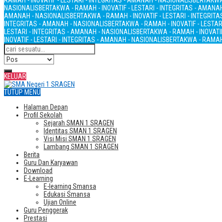
RAMAH - INOVATIF - LESTARI - INTEGRITAS - AMANAH - NASIONALIS
BERTAKWA 
NASIONALIS
BERTAKWA - RAMAH - INOVATIF - LESTARI - INTEGRITAS - AMANA
AMANAH - NASIONALIS
BERTAKWA - RAMAH - INOVATIF - LESTARI - INTEGRIT
INTEGRITAS - AMANAH - NASIONALIS
BERTAKWA - RAMAH - INOVATIF - LESTAR
LESTARI - INTEGRITAS - AMANAH - NASIONALIS
BERTAKWA - RAMAH - INOVATIF
INOVATIF - LESTARI - INTEGRITAS - AMANAH - NASIONALIS
BERTAKWA - RAMAH 
KELUAR
TUTUP MENU
Halaman Depan
Profil Sekolah
Sejarah SMAN 1 SRAGEN
Identitas SMAN 1 SRAGEN
Visi Misi SMAN 1 SRAGEN
Lambang SMAN 1 SRAGEN
Berita
Guru Dan Karyawan
Download
E-Learning
E-learning Smansa
Edukasi Smansa
Ujian Online
Guru Penggerak
Prestasi