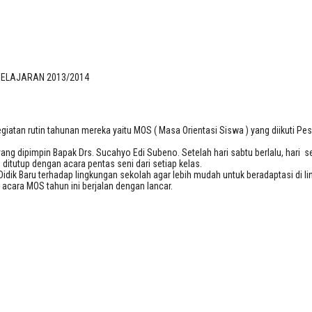
 PELAJARAN 2013/2014
PELAJARAN 2013/2014
tan rutin tahunan mereka yaitu MOS ( Masa Orientasi Siswa ) yang diikuti Pese
 yang dipimpin Bapak Drs. Sucahyo Edi Subeno. Setelah hari sabtu berlalu, hari 
tutup dengan acara pentas seni dari setiap kelas.
dik Baru terhadap lingkungan sekolah agar lebih mudah untuk beradaptasi di lin
cara MOS tahun ini berjalan dengan lancar.