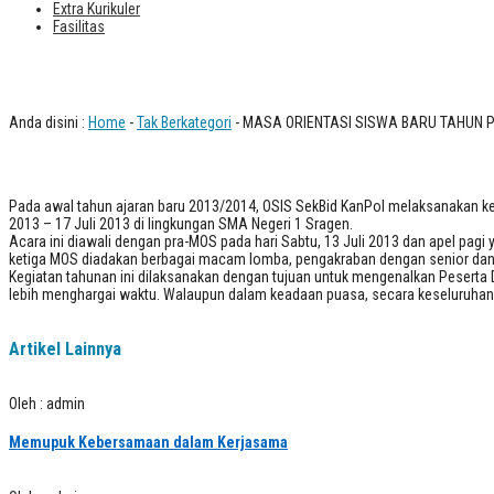
Extra Kurikuler
Fasilitas
MASA ORIENTASI SISWA BARU TAHUN
Anda disini :
Home
-
Tak Berkategori
- MASA ORIENTASI SISWA BARU TAHUN 
Pada awal tahun ajaran baru 2013/2014, OSIS SekBid KanPol melaksanakan kegia
2013 – 17 Juli 2013 di lingkungan SMA Negeri 1 Sragen.
Acara ini diawali dengan pra-MOS pada hari Sabtu, 13 Juli 2013 dan apel pagi
ketiga MOS diadakan berbagai macam lomba, pengakraban dengan senior dan di
Kegiatan tahunan ini dilaksanakan dengan tujuan untuk mengenalkan Peserta Di
lebih menghargai waktu. Walaupun dalam keadaan puasa, secara keseluruhan a
Artikel Lainnya
Oleh : admin
Memupuk Kebersamaan dalam Kerjasama