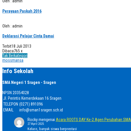
Oleh : admin
Perayaan Paskah 2016
Oleh : admin
Deklarasi Pelajar Cinta Damai
Terbit
18 Juli 2013
Dibaca
765 x
Tak Berkategori
mossmansa
Info Sekolah
SMA Negeri 1 Sragen - Sragen
NPSN
20354028
Jl. Perintis Kemerdekaan 16 Sragen
TELEPON
(0271) 891096
EMAIL
info@sman1sragen.sch.id
Rocky
mengenai
Acara ROOTS DAY Ke-2 Agen Perubahan SMA 
27 April 2025
Kelass, banyak siswa berprestasi