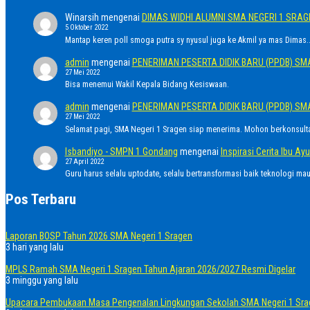
Winarsih
mengenai
DIMAS WIDHI ALUMNI SMA NEGERI 1 SRA
5 Oktober 2022
Mantap keren poll smoga putra sy nyusul juga ke Akmil ya mas Dimas..
admin
mengenai
PENERIMAN PESERTA DIDIK BARU (PPDB) SM
27 Mei 2022
Bisa menemui Wakil Kepala Bidang Kesiswaan.
admin
mengenai
PENERIMAN PESERTA DIDIK BARU (PPDB) SM
27 Mei 2022
Selamat pagi, SMA Negeri 1 Sragen siap menerima. Mohon berkonsult
Isbandiyo - SMPN 1 Gondang
mengenai
Inspirasi Cerita Ibu 
27 April 2022
Guru harus selalu uptodate, selalu bertransformasi baik teknologi ma
Pos Terbaru
Laporan BOSP Tahun 2026 SMA Negeri 1 Sragen
3 hari yang lalu
MPLS Ramah SMA Negeri 1 Sragen Tahun Ajaran 2026/2027 Resmi Digelar
3 minggu yang lalu
Upacara Pembukaan Masa Pengenalan Lingkungan Sekolah SMA Negeri 1 Sra