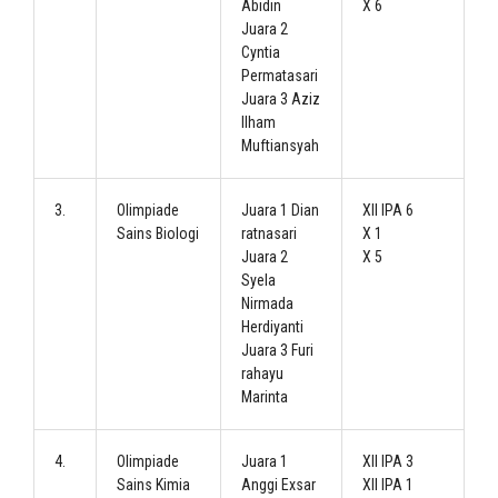
Abidin
X 6
Juara 2
Cyntia
Permatasari
Juara 3 Aziz
Ilham
Muftiansyah
3.
Olimpiade
Juara 1 Dian
XII IPA 6
Sains Biologi
ratnasari
X 1
Juara 2
X 5
Syela
Nirmada
Herdiyanti
Juara 3 Furi
rahayu
Marinta
4.
Olimpiade
Juara 1
XII IPA 3
Sains Kimia
Anggi Exsar
XII IPA 1