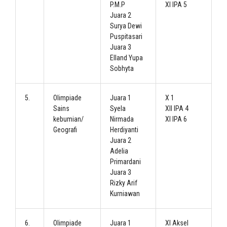
P.M.P
XI IPA 5
Juara 2
Surya Dewi
Puspitasari
Juara 3
Elland Yupa
Sobhyta
5.
Olimpiade
Juara 1
X 1
Sains
Syela
XII IPA 4
kebumian/
Nirmada
XI IPA 6
Geografi
Herdiyanti
Juara 2
Adelia
Primardani
Juara 3
Rizky Arif
Kurniawan
6.
Olimpiade
Juara 1
XI Aksel