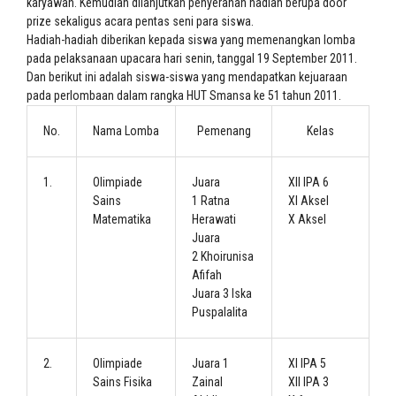
karyawan. Kemudian dilanjutkan penyerahan hadiah berupa door
prize sekaligus acara pentas seni para siswa.
Hadiah-hadiah diberikan kepada siswa yang memenangkan lomba
pada pelaksanaan upacara hari senin, tanggal 19 September 2011.
Dan berikut ini adalah siswa-siswa yang mendapatkan kejuaraan
pada perlombaan dalam rangka HUT Smansa ke 51 tahun 2011.
No.
Nama Lomba
Pemenang
Kelas
1.
Olimpiade
Juara
XII IPA 6
Sains
1 Ratna
XI Aksel
Matematika
Herawati
X Aksel
Juara
2 Khoirunisa
Afifah
Juara 3 Iska
Puspalalita
2.
Olimpiade
Juara 1
XI IPA 5
Sains Fisika
Zainal
XII IPA 3