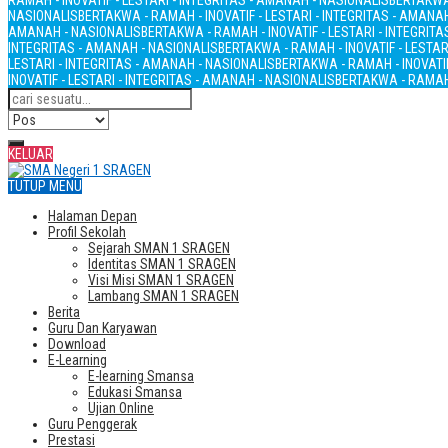
RAMAH - INOVATIF - LESTARI - INTEGRITAS - AMANAH - NASIONALIS
BERTAKWA 
NASIONALIS
BERTAKWA - RAMAH - INOVATIF - LESTARI - INTEGRITAS - AMANA
AMANAH - NASIONALIS
BERTAKWA - RAMAH - INOVATIF - LESTARI - INTEGRIT
INTEGRITAS - AMANAH - NASIONALIS
BERTAKWA - RAMAH - INOVATIF - LESTAR
LESTARI - INTEGRITAS - AMANAH - NASIONALIS
BERTAKWA - RAMAH - INOVATIF
INOVATIF - LESTARI - INTEGRITAS - AMANAH - NASIONALIS
BERTAKWA - RAMAH 
KELUAR
TUTUP MENU
Halaman Depan
Profil Sekolah
Sejarah SMAN 1 SRAGEN
Identitas SMAN 1 SRAGEN
Visi Misi SMAN 1 SRAGEN
Lambang SMAN 1 SRAGEN
Berita
Guru Dan Karyawan
Download
E-Learning
E-learning Smansa
Edukasi Smansa
Ujian Online
Guru Penggerak
Prestasi