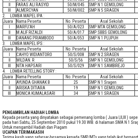
II
FARAS ALI RASYID
50/M/045
SMP N 1 GEMOLONG
III
ALMERCYAN
50/M/002
SMP N 5 SRAGEN
2. LOMBA MAPEL IPA :
Juara
Nama Peserta
No. Peserta
Asal Sekolah
I
MARFU’AH
50/A/023
SMP MTA GEMOLONG
II
M.ALIF RIZALDI
50/A/017
SMP SBBS GEMOLONG
III
DANANG PRIAMBODO
50/A/053
SMP N 1 PLUPUH
3. LOMBA MAPEL IPS :
Juara
Nama Peserta
No. Peserta
Asal Sekolah
I
CAHYO WIDIANTORO
50/S/008
SMP N 2 SRAGEN
II
WILDAN. R
50/S/56
SMP N 1 GEMOLONG
III
NITA HAPSARI
50/S/029
SMP N 1 SAMBIREJO
4. LOMBA RETELLING STORY :
Juara
Nama Peserta
No. Peserta
Asal Sekolah
I
AYUNDA GHANAK B
25
SMP N 1 Sragen
II
ARISKA DITIARA
19
SMP N 1 GEMOLONG
III
MONICA KUMALASARI
34
SMP N 1 SRAGEN
PENGAMBILAN HADIAH LOMBA
Kepada peserta yang dinyatakan sebagai pemenang lomba ( Juara I,II,III ) sepe
pada hari Sabtu, 25 September 2010 pukul 19.30 WIB. di halaman SMA N 1 Sra
Untuk mengambil Hadiah dan Piagam
UCAPAN TERIMAKASIH
Terima kasih yang sebesar-besarnya kepada SMP/MTs yang telah ikut berpas