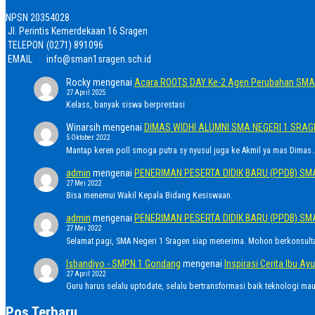
NPSN
20354028
Jl. Perintis Kemerdekaan 16 Sragen
TELEPON
(0271) 891096
EMAIL
info@sman1sragen.sch.id
Rocky
mengenai
Acara ROOTS DAY Ke-2 Agen Perubahan SMA 
27 April 2025
Kelass, banyak siswa berprestasi
Winarsih
mengenai
DIMAS WIDHI ALUMNI SMA NEGERI 1 SRA
5 Oktober 2022
Mantap keren poll smoga putra sy nyusul juga ke Akmil ya mas Dimas..
admin
mengenai
PENERIMAN PESERTA DIDIK BARU (PPDB) SM
27 Mei 2022
Bisa menemui Wakil Kepala Bidang Kesiswaan.
admin
mengenai
PENERIMAN PESERTA DIDIK BARU (PPDB) SM
27 Mei 2022
Selamat pagi, SMA Negeri 1 Sragen siap menerima. Mohon berkonsult
Isbandiyo - SMPN 1 Gondang
mengenai
Inspirasi Cerita Ibu 
27 April 2022
Guru harus selalu uptodate, selalu bertransformasi baik teknologi ma
Pos Terbaru