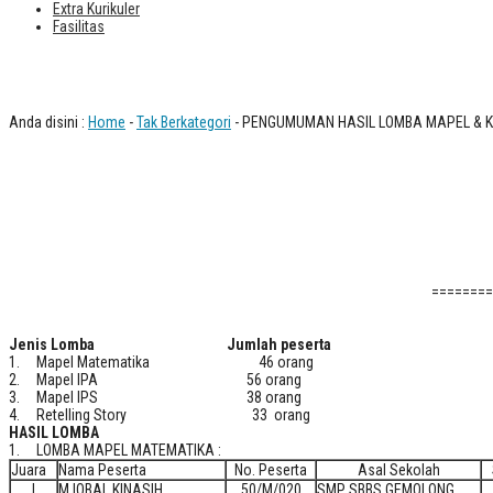
Extra Kurikuler
Fasilitas
PENGUMUMAN HASIL LOMBA MAPEL &
Anda disini :
Home
-
Tak Berkategori
- PENGUMUMAN HASIL LOMBA MAPEL & K
========
Jenis Lomba Jumlah peserta
1. Mapel Matematika 46 orang
2. Mapel IPA 56 orang
3. Mapel IPS 38 orang
4. Retelling Story 33 orang
HASIL LOMBA
1. LOMBA MAPEL MATEMATIKA :
Juara
Nama Peserta
No. Peserta
Asal Sekolah
I
M.IQBAL KINASIH
50/M/020
SMP SBBS GEMOLONG