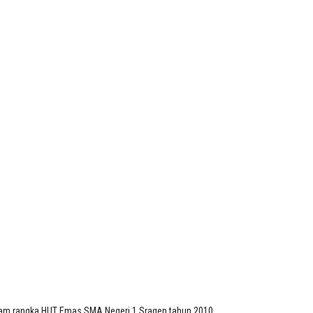
lam rangka HUT Emas SMA Negeri 1 Sragen tahun 2010.