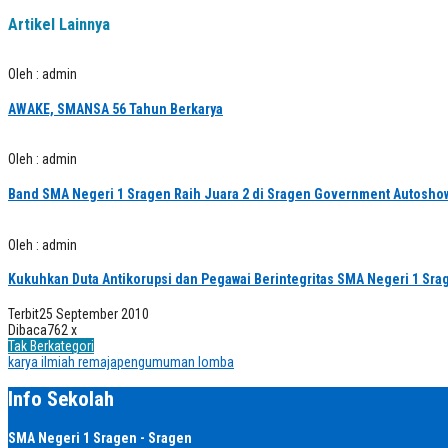
Artikel Lainnya
Oleh : admin
AWAKE, SMANSA 56 Tahun Berkarya
Oleh : admin
Band SMA Negeri 1 Sragen Raih Juara 2 di Sragen Government Autosho
Oleh : admin
Kukuhkan Duta Antikorupsi dan Pegawai Berintegritas SMA Negeri 1 Sra
Terbit
25 September 2010
Dibaca
762 x
Tak Berkategori
karya ilmiah remaja
pengumuman lomba
Info Sekolah
SMA Negeri 1 Sragen - Sragen