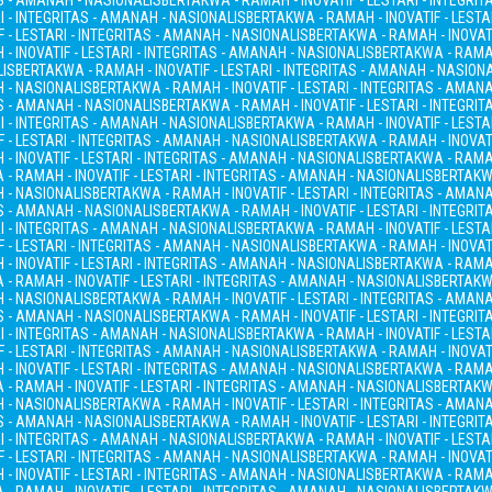
AS - AMANAH - NASIONALIS
BERTAKWA - RAMAH - INOVATIF - LESTARI - INTEGRI
I - INTEGRITAS - AMANAH - NASIONALIS
BERTAKWA - RAMAH - INOVATIF - LESTA
 - LESTARI - INTEGRITAS - AMANAH - NASIONALIS
BERTAKWA - RAMAH - INOVATI
- INOVATIF - LESTARI - INTEGRITAS - AMANAH - NASIONALIS
BERTAKWA - RAMAH
LIS
BERTAKWA - RAMAH - INOVATIF - LESTARI - INTEGRITAS - AMANAH - NASION
H - NASIONALIS
BERTAKWA - RAMAH - INOVATIF - LESTARI - INTEGRITAS - AMAN
AS - AMANAH - NASIONALIS
BERTAKWA - RAMAH - INOVATIF - LESTARI - INTEGRI
I - INTEGRITAS - AMANAH - NASIONALIS
BERTAKWA - RAMAH - INOVATIF - LESTA
 - LESTARI - INTEGRITAS - AMANAH - NASIONALIS
BERTAKWA - RAMAH - INOVATI
- INOVATIF - LESTARI - INTEGRITAS - AMANAH - NASIONALIS
BERTAKWA - RAMAH
- RAMAH - INOVATIF - LESTARI - INTEGRITAS - AMANAH - NASIONALIS
BERTAKWA
H - NASIONALIS
BERTAKWA - RAMAH - INOVATIF - LESTARI - INTEGRITAS - AMAN
AS - AMANAH - NASIONALIS
BERTAKWA - RAMAH - INOVATIF - LESTARI - INTEGRI
I - INTEGRITAS - AMANAH - NASIONALIS
BERTAKWA - RAMAH - INOVATIF - LESTA
 - LESTARI - INTEGRITAS - AMANAH - NASIONALIS
BERTAKWA - RAMAH - INOVATI
- INOVATIF - LESTARI - INTEGRITAS - AMANAH - NASIONALIS
BERTAKWA - RAMAH
- RAMAH - INOVATIF - LESTARI - INTEGRITAS - AMANAH - NASIONALIS
BERTAKWA
H - NASIONALIS
BERTAKWA - RAMAH - INOVATIF - LESTARI - INTEGRITAS - AMAN
AS - AMANAH - NASIONALIS
BERTAKWA - RAMAH - INOVATIF - LESTARI - INTEGRI
I - INTEGRITAS - AMANAH - NASIONALIS
BERTAKWA - RAMAH - INOVATIF - LESTA
 - LESTARI - INTEGRITAS - AMANAH - NASIONALIS
BERTAKWA - RAMAH - INOVATI
- INOVATIF - LESTARI - INTEGRITAS - AMANAH - NASIONALIS
BERTAKWA - RAMAH
- RAMAH - INOVATIF - LESTARI - INTEGRITAS - AMANAH - NASIONALIS
BERTAKWA
H - NASIONALIS
BERTAKWA - RAMAH - INOVATIF - LESTARI - INTEGRITAS - AMAN
AS - AMANAH - NASIONALIS
BERTAKWA - RAMAH - INOVATIF - LESTARI - INTEGRI
I - INTEGRITAS - AMANAH - NASIONALIS
BERTAKWA - RAMAH - INOVATIF - LESTA
 - LESTARI - INTEGRITAS - AMANAH - NASIONALIS
BERTAKWA - RAMAH - INOVATI
- INOVATIF - LESTARI - INTEGRITAS - AMANAH - NASIONALIS
BERTAKWA - RAMAH