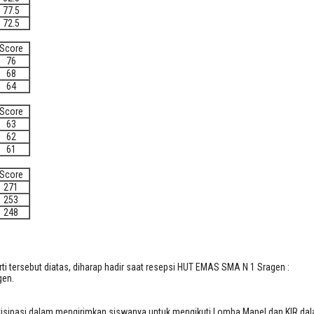
77.5
72.5
Score
76
68
64
Score
63
62
61
Score
271
253
248
rti tersebut diatas, diharap hadir saat resepsi HUT EMAS SMA N 1 Sragen :
gen.
rtisipasi dalam mengirimkan siswanya untuk mengikuti Lomba Mapel dan KIR da