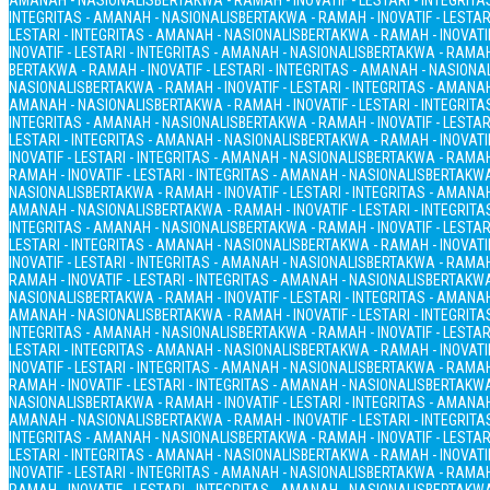
AMANAH - NASIONALIS
BERTAKWA - RAMAH - INOVATIF - LESTARI - INTEGRIT
INTEGRITAS - AMANAH - NASIONALIS
BERTAKWA - RAMAH - INOVATIF - LESTAR
LESTARI - INTEGRITAS - AMANAH - NASIONALIS
BERTAKWA - RAMAH - INOVATIF
INOVATIF - LESTARI - INTEGRITAS - AMANAH - NASIONALIS
BERTAKWA - RAMAH 
BERTAKWA - RAMAH - INOVATIF - LESTARI - INTEGRITAS - AMANAH - NASIONA
NASIONALIS
BERTAKWA - RAMAH - INOVATIF - LESTARI - INTEGRITAS - AMANA
AMANAH - NASIONALIS
BERTAKWA - RAMAH - INOVATIF - LESTARI - INTEGRIT
INTEGRITAS - AMANAH - NASIONALIS
BERTAKWA - RAMAH - INOVATIF - LESTAR
LESTARI - INTEGRITAS - AMANAH - NASIONALIS
BERTAKWA - RAMAH - INOVATIF
INOVATIF - LESTARI - INTEGRITAS - AMANAH - NASIONALIS
BERTAKWA - RAMAH 
RAMAH - INOVATIF - LESTARI - INTEGRITAS - AMANAH - NASIONALIS
BERTAKWA 
NASIONALIS
BERTAKWA - RAMAH - INOVATIF - LESTARI - INTEGRITAS - AMANA
AMANAH - NASIONALIS
BERTAKWA - RAMAH - INOVATIF - LESTARI - INTEGRIT
INTEGRITAS - AMANAH - NASIONALIS
BERTAKWA - RAMAH - INOVATIF - LESTAR
LESTARI - INTEGRITAS - AMANAH - NASIONALIS
BERTAKWA - RAMAH - INOVATIF
INOVATIF - LESTARI - INTEGRITAS - AMANAH - NASIONALIS
BERTAKWA - RAMAH 
RAMAH - INOVATIF - LESTARI - INTEGRITAS - AMANAH - NASIONALIS
BERTAKWA 
NASIONALIS
BERTAKWA - RAMAH - INOVATIF - LESTARI - INTEGRITAS - AMANA
AMANAH - NASIONALIS
BERTAKWA - RAMAH - INOVATIF - LESTARI - INTEGRIT
INTEGRITAS - AMANAH - NASIONALIS
BERTAKWA - RAMAH - INOVATIF - LESTAR
LESTARI - INTEGRITAS - AMANAH - NASIONALIS
BERTAKWA - RAMAH - INOVATIF
INOVATIF - LESTARI - INTEGRITAS - AMANAH - NASIONALIS
BERTAKWA - RAMAH 
RAMAH - INOVATIF - LESTARI - INTEGRITAS - AMANAH - NASIONALIS
BERTAKWA 
NASIONALIS
BERTAKWA - RAMAH - INOVATIF - LESTARI - INTEGRITAS - AMANA
AMANAH - NASIONALIS
BERTAKWA - RAMAH - INOVATIF - LESTARI - INTEGRIT
INTEGRITAS - AMANAH - NASIONALIS
BERTAKWA - RAMAH - INOVATIF - LESTAR
LESTARI - INTEGRITAS - AMANAH - NASIONALIS
BERTAKWA - RAMAH - INOVATIF
INOVATIF - LESTARI - INTEGRITAS - AMANAH - NASIONALIS
BERTAKWA - RAMAH 