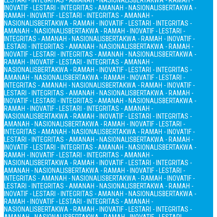
LESTARI - INTEGRITAS - AMANAH - NASIONALIS
BERTAKWA - RAMAH -
INOVATIF - LESTARI - INTEGRITAS - AMANAH - NASIONALIS
BERTAKWA -
RAMAH - INOVATIF - LESTARI - INTEGRITAS - AMANAH -
NASIONALIS
BERTAKWA - RAMAH - INOVATIF - LESTARI - INTEGRITAS -
AMANAH - NASIONALIS
BERTAKWA - RAMAH - INOVATIF - LESTARI -
INTEGRITAS - AMANAH - NASIONALIS
BERTAKWA - RAMAH - INOVATIF -
LESTARI - INTEGRITAS - AMANAH - NASIONALIS
BERTAKWA - RAMAH -
INOVATIF - LESTARI - INTEGRITAS - AMANAH - NASIONALIS
BERTAKWA -
RAMAH - INOVATIF - LESTARI - INTEGRITAS - AMANAH -
NASIONALIS
BERTAKWA - RAMAH - INOVATIF - LESTARI - INTEGRITAS -
AMANAH - NASIONALIS
BERTAKWA - RAMAH - INOVATIF - LESTARI -
INTEGRITAS - AMANAH - NASIONALIS
BERTAKWA - RAMAH - INOVATIF -
LESTARI - INTEGRITAS - AMANAH - NASIONALIS
BERTAKWA - RAMAH -
INOVATIF - LESTARI - INTEGRITAS - AMANAH - NASIONALIS
BERTAKWA -
RAMAH - INOVATIF - LESTARI - INTEGRITAS - AMANAH -
NASIONALIS
BERTAKWA - RAMAH - INOVATIF - LESTARI - INTEGRITAS -
AMANAH - NASIONALIS
BERTAKWA - RAMAH - INOVATIF - LESTARI -
INTEGRITAS - AMANAH - NASIONALIS
BERTAKWA - RAMAH - INOVATIF -
LESTARI - INTEGRITAS - AMANAH - NASIONALIS
BERTAKWA - RAMAH -
INOVATIF - LESTARI - INTEGRITAS - AMANAH - NASIONALIS
BERTAKWA -
RAMAH - INOVATIF - LESTARI - INTEGRITAS - AMANAH -
NASIONALIS
BERTAKWA - RAMAH - INOVATIF - LESTARI - INTEGRITAS -
AMANAH - NASIONALIS
BERTAKWA - RAMAH - INOVATIF - LESTARI -
INTEGRITAS - AMANAH - NASIONALIS
BERTAKWA - RAMAH - INOVATIF -
LESTARI - INTEGRITAS - AMANAH - NASIONALIS
BERTAKWA - RAMAH -
INOVATIF - LESTARI - INTEGRITAS - AMANAH - NASIONALIS
BERTAKWA -
RAMAH - INOVATIF - LESTARI - INTEGRITAS - AMANAH -
NASIONALIS
BERTAKWA - RAMAH - INOVATIF - LESTARI - INTEGRITAS -