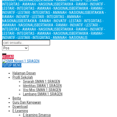
AMANAH - NASIONALIS
BERTAKWA - RAMAH - INOVATIF - LESTARI -
INTEGRITAS - AMANAH - NASIONALIS
BERTAKWA - RAMAH - INOVATIF -
LESTARI - INTEGRITAS - AMANAH - NASIONALIS
BERTAKWA - RAMAH -
INOVATIF - LESTARI - INTEGRITAS - AMANAH - NASIONALIS
BERTAKWA -
RAMAH - INOVATIF - LESTARI - INTEGRITAS - AMANAH -
NASIONALIS
BERTAKWA - RAMAH - INOVATIF - LESTARI - INTEGRITAS -
AMANAH - NASIONALIS
BERTAKWA - RAMAH - INOVATIF - LESTARI -
INTEGRITAS - AMANAH - NASIONALIS
BERTAKWA - RAMAH - INOVATIF -
LESTARI - INTEGRITAS - AMANAH - NASIONALIS
BERTAKWA - RAMAH -
INOVATIF - LESTARI - INTEGRITAS - AMANAH - NASIONALIS
KELUAR
TUTUP MENU
Halaman Depan
Profil Sekolah
Sejarah SMAN 1 SRAGEN
Identitas SMAN 1 SRAGEN
Visi Misi SMAN 1 SRAGEN
Lambang SMAN 1 SRAGEN
Berita
Guru Dan Karyawan
Download
E-Learning
E-learning Smansa