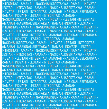
AMANAH - NASIONALIS
BERTAKWA - RAMAH - INOVATIF - LESTARI -
INTEGRITAS - AMANAH - NASIONALIS
BERTAKWA - RAMAH - INOVATIF -
LESTARI - INTEGRITAS - AMANAH - NASIONALIS
BERTAKWA - RAMAH -
INOVATIF - LESTARI - INTEGRITAS - AMANAH - NASIONALIS
BERTAKWA -
RAMAH - INOVATIF - LESTARI - INTEGRITAS - AMANAH -
NASIONALIS
BERTAKWA - RAMAH - INOVATIF - LESTARI - INTEGRITAS -
AMANAH - NASIONALIS
BERTAKWA - RAMAH - INOVATIF - LESTARI -
INTEGRITAS - AMANAH - NASIONALIS
BERTAKWA - RAMAH - INOVATIF -
LESTARI - INTEGRITAS - AMANAH - NASIONALIS
BERTAKWA - RAMAH -
INOVATIF - LESTARI - INTEGRITAS - AMANAH - NASIONALIS
BERTAKWA -
RAMAH - INOVATIF - LESTARI - INTEGRITAS - AMANAH -
NASIONALIS
BERTAKWA - RAMAH - INOVATIF - LESTARI - INTEGRITAS -
AMANAH - NASIONALIS
BERTAKWA - RAMAH - INOVATIF - LESTARI -
INTEGRITAS - AMANAH - NASIONALIS
BERTAKWA - RAMAH - INOVATIF -
LESTARI - INTEGRITAS - AMANAH - NASIONALIS
BERTAKWA - RAMAH -
INOVATIF - LESTARI - INTEGRITAS - AMANAH - NASIONALIS
BERTAKWA -
RAMAH - INOVATIF - LESTARI - INTEGRITAS - AMANAH -
NASIONALIS
BERTAKWA - RAMAH - INOVATIF - LESTARI - INTEGRITAS -
AMANAH - NASIONALIS
BERTAKWA - RAMAH - INOVATIF - LESTARI -
INTEGRITAS - AMANAH - NASIONALIS
BERTAKWA - RAMAH - INOVATIF -
LESTARI - INTEGRITAS - AMANAH - NASIONALIS
BERTAKWA - RAMAH -
INOVATIF - LESTARI - INTEGRITAS - AMANAH - NASIONALIS
BERTAKWA -
RAMAH - INOVATIF - LESTARI - INTEGRITAS - AMANAH -
NASIONALIS
BERTAKWA - RAMAH - INOVATIF - LESTARI - INTEGRITAS -
AMANAH - NASIONALIS
BERTAKWA - RAMAH - INOVATIF - LESTARI -
INTEGRITAS - AMANAH - NASIONALIS
BERTAKWA - RAMAH - INOVATIF -
LESTARI - INTEGRITAS - AMANAH - NASIONALIS
BERTAKWA - RAMAH -
INOVATIF - LESTARI - INTEGRITAS - AMANAH - NASIONALIS
BERTAKWA -