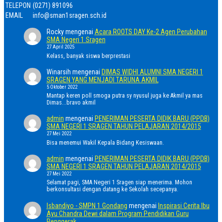
TELEPON
(0271) 891096
EMAIL
info@sman1sragen.sch.id
Rocky
mengenai
Acara ROOTS DAY Ke-2 Agen Perubahan
SMA Negeri 1 Sragen
27 April 2025
Kelass, banyak siswa berprestasi
Winarsih
mengenai
DIMAS WIDHI ALUMNI SMA NEGERI 1
SRAGEN YANG MENJADI TARUNA AKMIL
5 Oktober 2022
Mantap keren poll smoga putra sy nyusul juga ke Akmil ya mas
Dimas...bravo akmil
admin
mengenai
PENERIMAN PESERTA DIDIK BARU (PPDB)
SMA NEGERI 1 SRAGEN TAHUN PELAJARAN 2014/2015
27 Mei 2022
Bisa menemui Wakil Kepala Bidang Kesiswaan.
admin
mengenai
PENERIMAN PESERTA DIDIK BARU (PPDB)
SMA NEGERI 1 SRAGEN TAHUN PELAJARAN 2014/2015
27 Mei 2022
Selamat pagi, SMA Negeri 1 Sragen siap menerima. Mohon
berkonsultasi dengan datang ke Sekolah secepanya.
Isbandiyo - SMPN 1 Gondang
mengenai
Inspirasi Cerita Ibu
Ayu Chandra Dewi dalam Program Pendidikan Guru
Penggerak