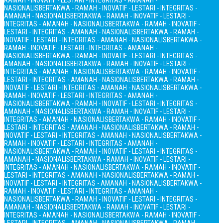
RAMAH - INOVATIF - LESTARI - INTEGRITAS - AMANAH -
NASIONALIS
BERTAKWA - RAMAH - INOVATIF - LESTARI - INTEGRITAS -
AMANAH - NASIONALIS
BERTAKWA - RAMAH - INOVATIF - LESTARI -
INTEGRITAS - AMANAH - NASIONALIS
BERTAKWA - RAMAH - INOVATIF -
LESTARI - INTEGRITAS - AMANAH - NASIONALIS
BERTAKWA - RAMAH -
INOVATIF - LESTARI - INTEGRITAS - AMANAH - NASIONALIS
BERTAKWA -
RAMAH - INOVATIF - LESTARI - INTEGRITAS - AMANAH -
NASIONALIS
BERTAKWA - RAMAH - INOVATIF - LESTARI - INTEGRITAS -
AMANAH - NASIONALIS
BERTAKWA - RAMAH - INOVATIF - LESTARI -
INTEGRITAS - AMANAH - NASIONALIS
BERTAKWA - RAMAH - INOVATIF -
LESTARI - INTEGRITAS - AMANAH - NASIONALIS
BERTAKWA - RAMAH -
INOVATIF - LESTARI - INTEGRITAS - AMANAH - NASIONALIS
BERTAKWA -
RAMAH - INOVATIF - LESTARI - INTEGRITAS - AMANAH -
NASIONALIS
BERTAKWA - RAMAH - INOVATIF - LESTARI - INTEGRITAS -
AMANAH - NASIONALIS
BERTAKWA - RAMAH - INOVATIF - LESTARI -
INTEGRITAS - AMANAH - NASIONALIS
BERTAKWA - RAMAH - INOVATIF -
LESTARI - INTEGRITAS - AMANAH - NASIONALIS
BERTAKWA - RAMAH -
INOVATIF - LESTARI - INTEGRITAS - AMANAH - NASIONALIS
BERTAKWA -
RAMAH - INOVATIF - LESTARI - INTEGRITAS - AMANAH -
NASIONALIS
BERTAKWA - RAMAH - INOVATIF - LESTARI - INTEGRITAS -
AMANAH - NASIONALIS
BERTAKWA - RAMAH - INOVATIF - LESTARI -
INTEGRITAS - AMANAH - NASIONALIS
BERTAKWA - RAMAH - INOVATIF -
LESTARI - INTEGRITAS - AMANAH - NASIONALIS
BERTAKWA - RAMAH -
INOVATIF - LESTARI - INTEGRITAS - AMANAH - NASIONALIS
BERTAKWA -
RAMAH - INOVATIF - LESTARI - INTEGRITAS - AMANAH -
NASIONALIS
BERTAKWA - RAMAH - INOVATIF - LESTARI - INTEGRITAS -
AMANAH - NASIONALIS
BERTAKWA - RAMAH - INOVATIF - LESTARI -
INTEGRITAS - AMANAH - NASIONALIS
BERTAKWA - RAMAH - INOVATIF -