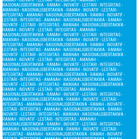
RAMAH - INOVATIF - LESTARI - INTEGRITAS - AMANAH -
NASIONALIS
BERTAKWA - RAMAH - INOVATIF - LESTARI - INTEGRITAS -
AMANAH - NASIONALIS
BERTAKWA - RAMAH - INOVATIF - LESTARI -
INTEGRITAS - AMANAH - NASIONALIS
BERTAKWA - RAMAH - INOVATIF -
LESTARI - INTEGRITAS - AMANAH - NASIONALIS
BERTAKWA - RAMAH -
INOVATIF - LESTARI - INTEGRITAS - AMANAH - NASIONALIS
BERTAKWA -
RAMAH - INOVATIF - LESTARI - INTEGRITAS - AMANAH -
NASIONALIS
BERTAKWA - RAMAH - INOVATIF - LESTARI - INTEGRITAS -
AMANAH - NASIONALIS
BERTAKWA - RAMAH - INOVATIF - LESTARI -
INTEGRITAS - AMANAH - NASIONALIS
BERTAKWA - RAMAH - INOVATIF -
LESTARI - INTEGRITAS - AMANAH - NASIONALIS
BERTAKWA - RAMAH -
INOVATIF - LESTARI - INTEGRITAS - AMANAH - NASIONALIS
BERTAKWA -
RAMAH - INOVATIF - LESTARI - INTEGRITAS - AMANAH -
NASIONALIS
BERTAKWA - RAMAH - INOVATIF - LESTARI - INTEGRITAS -
AMANAH - NASIONALIS
BERTAKWA - RAMAH - INOVATIF - LESTARI -
INTEGRITAS - AMANAH - NASIONALIS
BERTAKWA - RAMAH - INOVATIF -
LESTARI - INTEGRITAS - AMANAH - NASIONALIS
BERTAKWA - RAMAH -
INOVATIF - LESTARI - INTEGRITAS - AMANAH - NASIONALIS
BERTAKWA -
RAMAH - INOVATIF - LESTARI - INTEGRITAS - AMANAH -
NASIONALIS
BERTAKWA - RAMAH - INOVATIF - LESTARI - INTEGRITAS -
AMANAH - NASIONALIS
BERTAKWA - RAMAH - INOVATIF - LESTARI -
INTEGRITAS - AMANAH - NASIONALIS
BERTAKWA - RAMAH - INOVATIF -
LESTARI - INTEGRITAS - AMANAH - NASIONALIS
BERTAKWA - RAMAH -
INOVATIF - LESTARI - INTEGRITAS - AMANAH - NASIONALIS
BERTAKWA -
RAMAH - INOVATIF - LESTARI - INTEGRITAS - AMANAH -
NASIONALIS
BERTAKWA - RAMAH - INOVATIF - LESTARI - INTEGRITAS -
AMANAH - NASIONALIS
BERTAKWA - RAMAH - INOVATIF - LESTARI -
INTEGRITAS - AMANAH - NASIONALIS
BERTAKWA - RAMAH - INOVATIF -