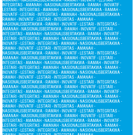
AMANAH - NASIONALIS
BERTAKWA - RAMAH - INOVATIF - LESTARI -
INTEGRITAS - AMANAH - NASIONALIS
BERTAKWA - RAMAH - INOVATIF -
LESTARI - INTEGRITAS - AMANAH - NASIONALIS
BERTAKWA - RAMAH -
INOVATIF - LESTARI - INTEGRITAS - AMANAH - NASIONALIS
BERTAKWA -
RAMAH - INOVATIF - LESTARI - INTEGRITAS - AMANAH -
NASIONALIS
BERTAKWA - RAMAH - INOVATIF - LESTARI - INTEGRITAS -
AMANAH - NASIONALIS
BERTAKWA - RAMAH - INOVATIF - LESTARI -
INTEGRITAS - AMANAH - NASIONALIS
BERTAKWA - RAMAH - INOVATIF -
LESTARI - INTEGRITAS - AMANAH - NASIONALIS
BERTAKWA - RAMAH -
INOVATIF - LESTARI - INTEGRITAS - AMANAH - NASIONALIS
BERTAKWA -
RAMAH - INOVATIF - LESTARI - INTEGRITAS - AMANAH -
NASIONALIS
BERTAKWA - RAMAH - INOVATIF - LESTARI - INTEGRITAS -
AMANAH - NASIONALIS
BERTAKWA - RAMAH - INOVATIF - LESTARI -
INTEGRITAS - AMANAH - NASIONALIS
BERTAKWA - RAMAH - INOVATIF -
LESTARI - INTEGRITAS - AMANAH - NASIONALIS
BERTAKWA - RAMAH -
INOVATIF - LESTARI - INTEGRITAS - AMANAH - NASIONALIS
BERTAKWA -
RAMAH - INOVATIF - LESTARI - INTEGRITAS - AMANAH -
NASIONALIS
BERTAKWA - RAMAH - INOVATIF - LESTARI - INTEGRITAS -
AMANAH - NASIONALIS
BERTAKWA - RAMAH - INOVATIF - LESTARI -
INTEGRITAS - AMANAH - NASIONALIS
BERTAKWA - RAMAH - INOVATIF -
LESTARI - INTEGRITAS - AMANAH - NASIONALIS
BERTAKWA - RAMAH -
INOVATIF - LESTARI - INTEGRITAS - AMANAH - NASIONALIS
BERTAKWA -
RAMAH - INOVATIF - LESTARI - INTEGRITAS - AMANAH -
NASIONALIS
BERTAKWA - RAMAH - INOVATIF - LESTARI - INTEGRITAS -
AMANAH - NASIONALIS
BERTAKWA - RAMAH - INOVATIF - LESTARI -
INTEGRITAS - AMANAH - NASIONALIS
BERTAKWA - RAMAH - INOVATIF -
LESTARI - INTEGRITAS - AMANAH - NASIONALIS
BERTAKWA - RAMAH -
INOVATIF - LESTARI - INTEGRITAS - AMANAH - NASIONALIS
BERTAKWA -