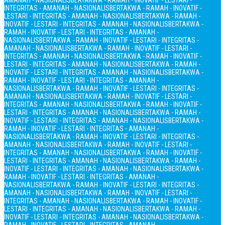
AMANAH - NASIONALIS
BERTAKWA - RAMAH - INOVATIF - LESTARI -
INTEGRITAS - AMANAH - NASIONALIS
BERTAKWA - RAMAH - INOVATIF -
LESTARI - INTEGRITAS - AMANAH - NASIONALIS
BERTAKWA - RAMAH -
INOVATIF - LESTARI - INTEGRITAS - AMANAH - NASIONALIS
BERTAKWA -
RAMAH - INOVATIF - LESTARI - INTEGRITAS - AMANAH -
NASIONALIS
BERTAKWA - RAMAH - INOVATIF - LESTARI - INTEGRITAS -
AMANAH - NASIONALIS
BERTAKWA - RAMAH - INOVATIF - LESTARI -
INTEGRITAS - AMANAH - NASIONALIS
BERTAKWA - RAMAH - INOVATIF -
LESTARI - INTEGRITAS - AMANAH - NASIONALIS
BERTAKWA - RAMAH -
INOVATIF - LESTARI - INTEGRITAS - AMANAH - NASIONALIS
BERTAKWA -
RAMAH - INOVATIF - LESTARI - INTEGRITAS - AMANAH -
NASIONALIS
BERTAKWA - RAMAH - INOVATIF - LESTARI - INTEGRITAS -
AMANAH - NASIONALIS
BERTAKWA - RAMAH - INOVATIF - LESTARI -
INTEGRITAS - AMANAH - NASIONALIS
BERTAKWA - RAMAH - INOVATIF -
LESTARI - INTEGRITAS - AMANAH - NASIONALIS
BERTAKWA - RAMAH -
INOVATIF - LESTARI - INTEGRITAS - AMANAH - NASIONALIS
BERTAKWA -
RAMAH - INOVATIF - LESTARI - INTEGRITAS - AMANAH -
NASIONALIS
BERTAKWA - RAMAH - INOVATIF - LESTARI - INTEGRITAS -
AMANAH - NASIONALIS
BERTAKWA - RAMAH - INOVATIF - LESTARI -
INTEGRITAS - AMANAH - NASIONALIS
BERTAKWA - RAMAH - INOVATIF -
LESTARI - INTEGRITAS - AMANAH - NASIONALIS
BERTAKWA - RAMAH -
INOVATIF - LESTARI - INTEGRITAS - AMANAH - NASIONALIS
BERTAKWA -
RAMAH - INOVATIF - LESTARI - INTEGRITAS - AMANAH -
NASIONALIS
BERTAKWA - RAMAH - INOVATIF - LESTARI - INTEGRITAS -
AMANAH - NASIONALIS
BERTAKWA - RAMAH - INOVATIF - LESTARI -
INTEGRITAS - AMANAH - NASIONALIS
BERTAKWA - RAMAH - INOVATIF -
LESTARI - INTEGRITAS - AMANAH - NASIONALIS
BERTAKWA - RAMAH -
INOVATIF - LESTARI - INTEGRITAS - AMANAH - NASIONALIS
BERTAKWA -