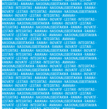
AMANAH - NASIONALIS
BERTAKWA - RAMAH - INOVATIF - LESTARI -
INTEGRITAS - AMANAH - NASIONALIS
BERTAKWA - RAMAH - INOVATIF -
LESTARI - INTEGRITAS - AMANAH - NASIONALIS
BERTAKWA - RAMAH -
INOVATIF - LESTARI - INTEGRITAS - AMANAH - NASIONALIS
BERTAKWA -
RAMAH - INOVATIF - LESTARI - INTEGRITAS - AMANAH -
NASIONALIS
BERTAKWA - RAMAH - INOVATIF - LESTARI - INTEGRITAS -
AMANAH - NASIONALIS
BERTAKWA - RAMAH - INOVATIF - LESTARI -
INTEGRITAS - AMANAH - NASIONALIS
BERTAKWA - RAMAH - INOVATIF -
LESTARI - INTEGRITAS - AMANAH - NASIONALIS
BERTAKWA - RAMAH -
INOVATIF - LESTARI - INTEGRITAS - AMANAH - NASIONALIS
BERTAKWA -
RAMAH - INOVATIF - LESTARI - INTEGRITAS - AMANAH -
NASIONALIS
BERTAKWA - RAMAH - INOVATIF - LESTARI - INTEGRITAS -
AMANAH - NASIONALIS
BERTAKWA - RAMAH - INOVATIF - LESTARI -
INTEGRITAS - AMANAH - NASIONALIS
BERTAKWA - RAMAH - INOVATIF -
LESTARI - INTEGRITAS - AMANAH - NASIONALIS
BERTAKWA - RAMAH -
INOVATIF - LESTARI - INTEGRITAS - AMANAH - NASIONALIS
BERTAKWA -
RAMAH - INOVATIF - LESTARI - INTEGRITAS - AMANAH -
NASIONALIS
BERTAKWA - RAMAH - INOVATIF - LESTARI - INTEGRITAS -
AMANAH - NASIONALIS
BERTAKWA - RAMAH - INOVATIF - LESTARI -
INTEGRITAS - AMANAH - NASIONALIS
BERTAKWA - RAMAH - INOVATIF -
LESTARI - INTEGRITAS - AMANAH - NASIONALIS
BERTAKWA - RAMAH -
INOVATIF - LESTARI - INTEGRITAS - AMANAH - NASIONALIS
BERTAKWA -
RAMAH - INOVATIF - LESTARI - INTEGRITAS - AMANAH -
NASIONALIS
BERTAKWA - RAMAH - INOVATIF - LESTARI - INTEGRITAS -
AMANAH - NASIONALIS
BERTAKWA - RAMAH - INOVATIF - LESTARI -
INTEGRITAS - AMANAH - NASIONALIS
BERTAKWA - RAMAH - INOVATIF -
LESTARI - INTEGRITAS - AMANAH - NASIONALIS
BERTAKWA - RAMAH -
INOVATIF - LESTARI - INTEGRITAS - AMANAH - NASIONALIS
BERTAKWA -