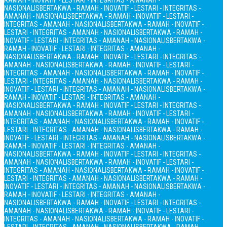
RAMAH - INOVATIF - LESTARI - INTEGRITAS - AMANAH -
NASIONALIS
BERTAKWA - RAMAH - INOVATIF - LESTARI - INTEGRITAS -
AMANAH - NASIONALIS
BERTAKWA - RAMAH - INOVATIF - LESTARI -
INTEGRITAS - AMANAH - NASIONALIS
BERTAKWA - RAMAH - INOVATIF -
LESTARI - INTEGRITAS - AMANAH - NASIONALIS
BERTAKWA - RAMAH -
INOVATIF - LESTARI - INTEGRITAS - AMANAH - NASIONALIS
BERTAKWA -
RAMAH - INOVATIF - LESTARI - INTEGRITAS - AMANAH -
NASIONALIS
BERTAKWA - RAMAH - INOVATIF - LESTARI - INTEGRITAS -
AMANAH - NASIONALIS
BERTAKWA - RAMAH - INOVATIF - LESTARI -
INTEGRITAS - AMANAH - NASIONALIS
BERTAKWA - RAMAH - INOVATIF -
LESTARI - INTEGRITAS - AMANAH - NASIONALIS
BERTAKWA - RAMAH -
INOVATIF - LESTARI - INTEGRITAS - AMANAH - NASIONALIS
BERTAKWA -
RAMAH - INOVATIF - LESTARI - INTEGRITAS - AMANAH -
NASIONALIS
BERTAKWA - RAMAH - INOVATIF - LESTARI - INTEGRITAS -
AMANAH - NASIONALIS
BERTAKWA - RAMAH - INOVATIF - LESTARI -
INTEGRITAS - AMANAH - NASIONALIS
BERTAKWA - RAMAH - INOVATIF -
LESTARI - INTEGRITAS - AMANAH - NASIONALIS
BERTAKWA - RAMAH -
INOVATIF - LESTARI - INTEGRITAS - AMANAH - NASIONALIS
BERTAKWA -
RAMAH - INOVATIF - LESTARI - INTEGRITAS - AMANAH -
NASIONALIS
BERTAKWA - RAMAH - INOVATIF - LESTARI - INTEGRITAS -
AMANAH - NASIONALIS
BERTAKWA - RAMAH - INOVATIF - LESTARI -
INTEGRITAS - AMANAH - NASIONALIS
BERTAKWA - RAMAH - INOVATIF -
LESTARI - INTEGRITAS - AMANAH - NASIONALIS
BERTAKWA - RAMAH -
INOVATIF - LESTARI - INTEGRITAS - AMANAH - NASIONALIS
BERTAKWA -
RAMAH - INOVATIF - LESTARI - INTEGRITAS - AMANAH -
NASIONALIS
BERTAKWA - RAMAH - INOVATIF - LESTARI - INTEGRITAS -
AMANAH - NASIONALIS
BERTAKWA - RAMAH - INOVATIF - LESTARI -
INTEGRITAS - AMANAH - NASIONALIS
BERTAKWA - RAMAH - INOVATIF -