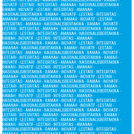
LESTARI - INTEGRITAS - AMANAH - NASIONALIS
BERTAKWA - RAMAH -
INOVATIF - LESTARI - INTEGRITAS - AMANAH - NASIONALIS
BERTAKWA -
RAMAH - INOVATIF - LESTARI - INTEGRITAS - AMANAH -
NASIONALIS
BERTAKWA - RAMAH - INOVATIF - LESTARI - INTEGRITAS -
AMANAH - NASIONALIS
BERTAKWA - RAMAH - INOVATIF - LESTARI -
INTEGRITAS - AMANAH - NASIONALIS
BERTAKWA - RAMAH - INOVATIF -
LESTARI - INTEGRITAS - AMANAH - NASIONALIS
BERTAKWA - RAMAH -
INOVATIF - LESTARI - INTEGRITAS - AMANAH - NASIONALIS
BERTAKWA -
RAMAH - INOVATIF - LESTARI - INTEGRITAS - AMANAH -
NASIONALIS
BERTAKWA - RAMAH - INOVATIF - LESTARI - INTEGRITAS -
AMANAH - NASIONALIS
BERTAKWA - RAMAH - INOVATIF - LESTARI -
INTEGRITAS - AMANAH - NASIONALIS
BERTAKWA - RAMAH - INOVATIF -
LESTARI - INTEGRITAS - AMANAH - NASIONALIS
BERTAKWA - RAMAH -
INOVATIF - LESTARI - INTEGRITAS - AMANAH - NASIONALIS
BERTAKWA -
RAMAH - INOVATIF - LESTARI - INTEGRITAS - AMANAH -
NASIONALIS
BERTAKWA - RAMAH - INOVATIF - LESTARI - INTEGRITAS -
AMANAH - NASIONALIS
BERTAKWA - RAMAH - INOVATIF - LESTARI -
INTEGRITAS - AMANAH - NASIONALIS
BERTAKWA - RAMAH - INOVATIF -
LESTARI - INTEGRITAS - AMANAH - NASIONALIS
BERTAKWA - RAMAH -
INOVATIF - LESTARI - INTEGRITAS - AMANAH - NASIONALIS
BERTAKWA -
RAMAH - INOVATIF - LESTARI - INTEGRITAS - AMANAH -
NASIONALIS
BERTAKWA - RAMAH - INOVATIF - LESTARI - INTEGRITAS -
AMANAH - NASIONALIS
BERTAKWA - RAMAH - INOVATIF - LESTARI -
INTEGRITAS - AMANAH - NASIONALIS
BERTAKWA - RAMAH - INOVATIF -
LESTARI - INTEGRITAS - AMANAH - NASIONALIS
BERTAKWA - RAMAH -
INOVATIF - LESTARI - INTEGRITAS - AMANAH - NASIONALIS
BERTAKWA -
RAMAH - INOVATIF - LESTARI - INTEGRITAS - AMANAH -
NASIONALIS
BERTAKWA - RAMAH - INOVATIF - LESTARI - INTEGRITAS -