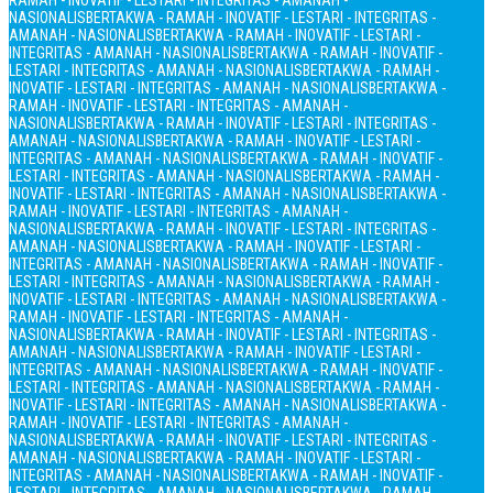
RAMAH - INOVATIF - LESTARI - INTEGRITAS - AMANAH -
NASIONALIS
BERTAKWA - RAMAH - INOVATIF - LESTARI - INTEGRITAS -
AMANAH - NASIONALIS
BERTAKWA - RAMAH - INOVATIF - LESTARI -
INTEGRITAS - AMANAH - NASIONALIS
BERTAKWA - RAMAH - INOVATIF -
LESTARI - INTEGRITAS - AMANAH - NASIONALIS
BERTAKWA - RAMAH -
INOVATIF - LESTARI - INTEGRITAS - AMANAH - NASIONALIS
BERTAKWA -
RAMAH - INOVATIF - LESTARI - INTEGRITAS - AMANAH -
NASIONALIS
BERTAKWA - RAMAH - INOVATIF - LESTARI - INTEGRITAS -
AMANAH - NASIONALIS
BERTAKWA - RAMAH - INOVATIF - LESTARI -
INTEGRITAS - AMANAH - NASIONALIS
BERTAKWA - RAMAH - INOVATIF -
LESTARI - INTEGRITAS - AMANAH - NASIONALIS
BERTAKWA - RAMAH -
INOVATIF - LESTARI - INTEGRITAS - AMANAH - NASIONALIS
BERTAKWA -
RAMAH - INOVATIF - LESTARI - INTEGRITAS - AMANAH -
NASIONALIS
BERTAKWA - RAMAH - INOVATIF - LESTARI - INTEGRITAS -
AMANAH - NASIONALIS
BERTAKWA - RAMAH - INOVATIF - LESTARI -
INTEGRITAS - AMANAH - NASIONALIS
BERTAKWA - RAMAH - INOVATIF -
LESTARI - INTEGRITAS - AMANAH - NASIONALIS
BERTAKWA - RAMAH -
INOVATIF - LESTARI - INTEGRITAS - AMANAH - NASIONALIS
BERTAKWA -
RAMAH - INOVATIF - LESTARI - INTEGRITAS - AMANAH -
NASIONALIS
BERTAKWA - RAMAH - INOVATIF - LESTARI - INTEGRITAS -
AMANAH - NASIONALIS
BERTAKWA - RAMAH - INOVATIF - LESTARI -
INTEGRITAS - AMANAH - NASIONALIS
BERTAKWA - RAMAH - INOVATIF -
LESTARI - INTEGRITAS - AMANAH - NASIONALIS
BERTAKWA - RAMAH -
INOVATIF - LESTARI - INTEGRITAS - AMANAH - NASIONALIS
BERTAKWA -
RAMAH - INOVATIF - LESTARI - INTEGRITAS - AMANAH -
NASIONALIS
BERTAKWA - RAMAH - INOVATIF - LESTARI - INTEGRITAS -
AMANAH - NASIONALIS
BERTAKWA - RAMAH - INOVATIF - LESTARI -
INTEGRITAS - AMANAH - NASIONALIS
BERTAKWA - RAMAH - INOVATIF -