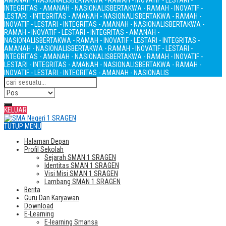
AMANAH - NASIONALIS
BERTAKWA - RAMAH - INOVATIF - LESTARI -
INTEGRITAS - AMANAH - NASIONALIS
BERTAKWA - RAMAH - INOVATIF -
LESTARI - INTEGRITAS - AMANAH - NASIONALIS
BERTAKWA - RAMAH -
INOVATIF - LESTARI - INTEGRITAS - AMANAH - NASIONALIS
BERTAKWA -
RAMAH - INOVATIF - LESTARI - INTEGRITAS - AMANAH -
NASIONALIS
BERTAKWA - RAMAH - INOVATIF - LESTARI - INTEGRITAS -
AMANAH - NASIONALIS
BERTAKWA - RAMAH - INOVATIF - LESTARI -
INTEGRITAS - AMANAH - NASIONALIS
BERTAKWA - RAMAH - INOVATIF -
LESTARI - INTEGRITAS - AMANAH - NASIONALIS
BERTAKWA - RAMAH -
INOVATIF - LESTARI - INTEGRITAS - AMANAH - NASIONALIS
KELUAR
TUTUP MENU
Halaman Depan
Profil Sekolah
Sejarah SMAN 1 SRAGEN
Identitas SMAN 1 SRAGEN
Visi Misi SMAN 1 SRAGEN
Lambang SMAN 1 SRAGEN
Berita
Guru Dan Karyawan
Download
E-Learning
E-learning Smansa