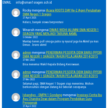
EMAIL
info@sman1sragen.sch.id
Rocky
mengenai
Acara ROOTS DAY Ke-2 Agen Perubahan
SMA Negeri 1 Sragen
27 April 2025
Kelass, banyak siswa berprestasi
Winarsih
mengenai
DIMAS WIDHI ALUMNI SMA NEGERI 1
SRAGEN YANG MENJADI TARUNA AKMIL
5 Oktober 2022
Mantap keren poll smoga putra sy nyusul juga ke Akmil ya mas
Dimas...bravo akmil
admin
mengenai
PENERIMAN PESERTA DIDIK BARU (PPDB)
SMA NEGERI 1 SRAGEN TAHUN PELAJARAN 2014/2015
27 Mei 2022
Bisa menemui Wakil Kepala Bidang Kesiswaan.
admin
mengenai
PENERIMAN PESERTA DIDIK BARU (PPDB)
SMA NEGERI 1 SRAGEN TAHUN PELAJARAN 2014/2015
27 Mei 2022
Selamat pagi, SMA Negeri 1 Sragen siap menerima. Mohon
berkonsultasi dengan datang ke Sekolah secepanya.
Isbandiyo - SMPN 1 Gondang
mengenai
Inspirasi Cerita Ibu
Ayu Chandra Dewi dalam Program Pendidikan Guru
Penggerak
27 April 2022