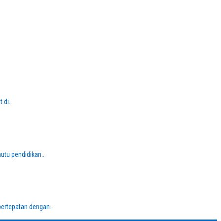
 di..
tu pendidikan..
ertepatan dengan..