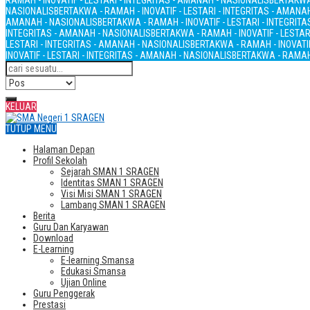
RAMAH - INOVATIF - LESTARI - INTEGRITAS - AMANAH - NASIONALIS
BERTAKWA 
NASIONALIS
BERTAKWA - RAMAH - INOVATIF - LESTARI - INTEGRITAS - AMANA
AMANAH - NASIONALIS
BERTAKWA - RAMAH - INOVATIF - LESTARI - INTEGRIT
INTEGRITAS - AMANAH - NASIONALIS
BERTAKWA - RAMAH - INOVATIF - LESTAR
LESTARI - INTEGRITAS - AMANAH - NASIONALIS
BERTAKWA - RAMAH - INOVATIF
INOVATIF - LESTARI - INTEGRITAS - AMANAH - NASIONALIS
BERTAKWA - RAMAH 
KELUAR
TUTUP MENU
Halaman Depan
Profil Sekolah
Sejarah SMAN 1 SRAGEN
Identitas SMAN 1 SRAGEN
Visi Misi SMAN 1 SRAGEN
Lambang SMAN 1 SRAGEN
Berita
Guru Dan Karyawan
Download
E-Learning
E-learning Smansa
Edukasi Smansa
Ujian Online
Guru Penggerak
Prestasi