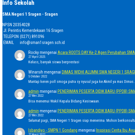
Info Sekolah
SMA Negeri 1 Sragen - Sragen
NPSN
20354028
Jl. Perintis Kemerdekaan 16 Sragen
TELEPON
(0271) 891096
EMAIL
info@sman1sragen.sch.id
Rocky
mengenai
Acara ROOTS DAY Ke-2 Agen Perubahan SMA 
27 April 2025
Kelass, banyak siswa berprestasi
Winarsih
mengenai
DIMAS WIDHI ALUMNI SMA NEGERI 1 SRA
5 Oktober 2022
Mantap keren poll smoga putra sy nyusul juga ke Akmil ya mas Dimas..
admin
mengenai
PENERIMAN PESERTA DIDIK BARU (PPDB) SM
27 Mei 2022
Bisa menemui Wakil Kepala Bidang Kesiswaan.
admin
mengenai
PENERIMAN PESERTA DIDIK BARU (PPDB) SM
27 Mei 2022
Selamat pagi, SMA Negeri 1 Sragen siap menerima. Mohon berkonsult
Isbandiyo - SMPN 1 Gondang
mengenai
Inspirasi Cerita Ibu 
27 April 2022