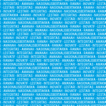
AS - AMANAH - NASIONALIS
BERTAKWA - RAMAH - INOVATIF - LESTARI - INTEGRI
I - INTEGRITAS - AMANAH - NASIONALIS
BERTAKWA - RAMAH - INOVATIF - LESTA
 - LESTARI - INTEGRITAS - AMANAH - NASIONALIS
BERTAKWA - RAMAH - INOVATI
- INOVATIF - LESTARI - INTEGRITAS - AMANAH - NASIONALIS
BERTAKWA - RAMAH
LIS
BERTAKWA - RAMAH - INOVATIF - LESTARI - INTEGRITAS - AMANAH - NASION
H - NASIONALIS
BERTAKWA - RAMAH - INOVATIF - LESTARI - INTEGRITAS - AMAN
AS - AMANAH - NASIONALIS
BERTAKWA - RAMAH - INOVATIF - LESTARI - INTEGRI
I - INTEGRITAS - AMANAH - NASIONALIS
BERTAKWA - RAMAH - INOVATIF - LESTA
 - LESTARI - INTEGRITAS - AMANAH - NASIONALIS
BERTAKWA - RAMAH - INOVATI
- INOVATIF - LESTARI - INTEGRITAS - AMANAH - NASIONALIS
BERTAKWA - RAMAH
- RAMAH - INOVATIF - LESTARI - INTEGRITAS - AMANAH - NASIONALIS
BERTAKWA
H - NASIONALIS
BERTAKWA - RAMAH - INOVATIF - LESTARI - INTEGRITAS - AMAN
AS - AMANAH - NASIONALIS
BERTAKWA - RAMAH - INOVATIF - LESTARI - INTEGRI
I - INTEGRITAS - AMANAH - NASIONALIS
BERTAKWA - RAMAH - INOVATIF - LESTA
 - LESTARI - INTEGRITAS - AMANAH - NASIONALIS
BERTAKWA - RAMAH - INOVATI
- INOVATIF - LESTARI - INTEGRITAS - AMANAH - NASIONALIS
BERTAKWA - RAMAH
- RAMAH - INOVATIF - LESTARI - INTEGRITAS - AMANAH - NASIONALIS
BERTAKWA
H - NASIONALIS
BERTAKWA - RAMAH - INOVATIF - LESTARI - INTEGRITAS - AMAN
AS - AMANAH - NASIONALIS
BERTAKWA - RAMAH - INOVATIF - LESTARI - INTEGRI
I - INTEGRITAS - AMANAH - NASIONALIS
BERTAKWA - RAMAH - INOVATIF - LESTA
 - LESTARI - INTEGRITAS - AMANAH - NASIONALIS
BERTAKWA - RAMAH - INOVATI
- INOVATIF - LESTARI - INTEGRITAS - AMANAH - NASIONALIS
BERTAKWA - RAMAH
- RAMAH - INOVATIF - LESTARI - INTEGRITAS - AMANAH - NASIONALIS
BERTAKWA
H - NASIONALIS
BERTAKWA - RAMAH - INOVATIF - LESTARI - INTEGRITAS - AMAN
AS - AMANAH - NASIONALIS
BERTAKWA - RAMAH - INOVATIF - LESTARI - INTEGRI
I - INTEGRITAS - AMANAH - NASIONALIS
BERTAKWA - RAMAH - INOVATIF - LESTA
 - LESTARI - INTEGRITAS - AMANAH - NASIONALIS
BERTAKWA - RAMAH - INOVATI
- INOVATIF - LESTARI - INTEGRITAS - AMANAH - NASIONALIS
BERTAKWA - RAMAH