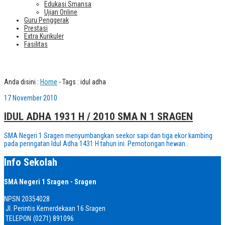
Edukasi Smansa
Ujian Online
Guru Penggerak
Prestasi
Extra Kurikuler
Fasilitas
Tag : idul adha
Anda disini :
Home
-
Tags : idul adha
17 November 2010
IDUL ADHA 1931 H / 2010 SMA N 1 SRAGEN
SMA Negeri 1 Sragen menyumbangkan seekor sapi dan tiga ekor kambing
pada peringatan Idul Adha 1431 H tahun ini. Pemotongan hewan..
Info Sekolah
SMA Negeri 1 Sragen - Sragen
NPSN
20354028
Jl. Perintis Kemerdekaan 16 Sragen
TELEPON
(0271) 891096