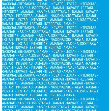
RAMAH - INOVATIF - LESTARI - INTEGRITAS - AMANAH -
NASIONALIS
BERTAKWA - RAMAH - INOVATIF - LESTARI - INTEGRITAS -
AMANAH - NASIONALIS
BERTAKWA - RAMAH - INOVATIF - LESTARI -
INTEGRITAS - AMANAH - NASIONALIS
BERTAKWA - RAMAH - INOVATIF -
LESTARI - INTEGRITAS - AMANAH - NASIONALIS
BERTAKWA - RAMAH -
INOVATIF - LESTARI - INTEGRITAS - AMANAH - NASIONALIS
BERTAKWA -
RAMAH - INOVATIF - LESTARI - INTEGRITAS - AMANAH -
NASIONALIS
BERTAKWA - RAMAH - INOVATIF - LESTARI - INTEGRITAS -
AMANAH - NASIONALIS
BERTAKWA - RAMAH - INOVATIF - LESTARI -
INTEGRITAS - AMANAH - NASIONALIS
BERTAKWA - RAMAH - INOVATIF -
LESTARI - INTEGRITAS - AMANAH - NASIONALIS
BERTAKWA - RAMAH -
INOVATIF - LESTARI - INTEGRITAS - AMANAH - NASIONALIS
BERTAKWA -
RAMAH - INOVATIF - LESTARI - INTEGRITAS - AMANAH -
NASIONALIS
BERTAKWA - RAMAH - INOVATIF - LESTARI - INTEGRITAS -
AMANAH - NASIONALIS
BERTAKWA - RAMAH - INOVATIF - LESTARI -
INTEGRITAS - AMANAH - NASIONALIS
BERTAKWA - RAMAH - INOVATIF -
LESTARI - INTEGRITAS - AMANAH - NASIONALIS
BERTAKWA - RAMAH -
INOVATIF - LESTARI - INTEGRITAS - AMANAH - NASIONALIS
BERTAKWA -
RAMAH - INOVATIF - LESTARI - INTEGRITAS - AMANAH -
NASIONALIS
BERTAKWA - RAMAH - INOVATIF - LESTARI - INTEGRITAS -
AMANAH - NASIONALIS
BERTAKWA - RAMAH - INOVATIF - LESTARI -
INTEGRITAS - AMANAH - NASIONALIS
BERTAKWA - RAMAH - INOVATIF -
LESTARI - INTEGRITAS - AMANAH - NASIONALIS
BERTAKWA - RAMAH -
INOVATIF - LESTARI - INTEGRITAS - AMANAH - NASIONALIS
BERTAKWA -
RAMAH - INOVATIF - LESTARI - INTEGRITAS - AMANAH -
NASIONALIS
BERTAKWA - RAMAH - INOVATIF - LESTARI - INTEGRITAS -
AMANAH - NASIONALIS
BERTAKWA - RAMAH - INOVATIF - LESTARI -
INTEGRITAS - AMANAH - NASIONALIS
BERTAKWA - RAMAH - INOVATIF -