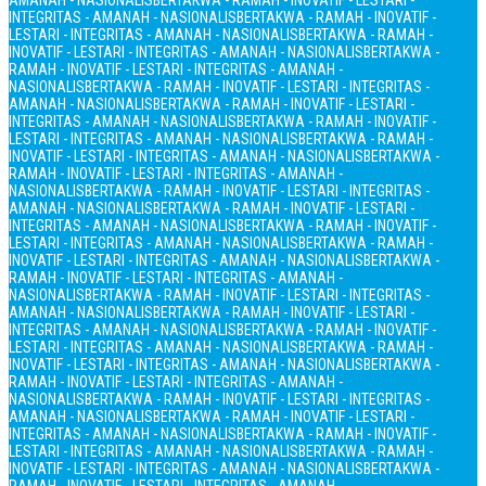
AMANAH - NASIONALIS
BERTAKWA - RAMAH - INOVATIF - LESTARI -
INTEGRITAS - AMANAH - NASIONALIS
BERTAKWA - RAMAH - INOVATIF -
LESTARI - INTEGRITAS - AMANAH - NASIONALIS
BERTAKWA - RAMAH -
INOVATIF - LESTARI - INTEGRITAS - AMANAH - NASIONALIS
BERTAKWA -
RAMAH - INOVATIF - LESTARI - INTEGRITAS - AMANAH -
NASIONALIS
BERTAKWA - RAMAH - INOVATIF - LESTARI - INTEGRITAS -
AMANAH - NASIONALIS
BERTAKWA - RAMAH - INOVATIF - LESTARI -
INTEGRITAS - AMANAH - NASIONALIS
BERTAKWA - RAMAH - INOVATIF -
LESTARI - INTEGRITAS - AMANAH - NASIONALIS
BERTAKWA - RAMAH -
INOVATIF - LESTARI - INTEGRITAS - AMANAH - NASIONALIS
BERTAKWA -
RAMAH - INOVATIF - LESTARI - INTEGRITAS - AMANAH -
NASIONALIS
BERTAKWA - RAMAH - INOVATIF - LESTARI - INTEGRITAS -
AMANAH - NASIONALIS
BERTAKWA - RAMAH - INOVATIF - LESTARI -
INTEGRITAS - AMANAH - NASIONALIS
BERTAKWA - RAMAH - INOVATIF -
LESTARI - INTEGRITAS - AMANAH - NASIONALIS
BERTAKWA - RAMAH -
INOVATIF - LESTARI - INTEGRITAS - AMANAH - NASIONALIS
BERTAKWA -
RAMAH - INOVATIF - LESTARI - INTEGRITAS - AMANAH -
NASIONALIS
BERTAKWA - RAMAH - INOVATIF - LESTARI - INTEGRITAS -
AMANAH - NASIONALIS
BERTAKWA - RAMAH - INOVATIF - LESTARI -
INTEGRITAS - AMANAH - NASIONALIS
BERTAKWA - RAMAH - INOVATIF -
LESTARI - INTEGRITAS - AMANAH - NASIONALIS
BERTAKWA - RAMAH -
INOVATIF - LESTARI - INTEGRITAS - AMANAH - NASIONALIS
BERTAKWA -
RAMAH - INOVATIF - LESTARI - INTEGRITAS - AMANAH -
NASIONALIS
BERTAKWA - RAMAH - INOVATIF - LESTARI - INTEGRITAS -
AMANAH - NASIONALIS
BERTAKWA - RAMAH - INOVATIF - LESTARI -
INTEGRITAS - AMANAH - NASIONALIS
BERTAKWA - RAMAH - INOVATIF -
LESTARI - INTEGRITAS - AMANAH - NASIONALIS
BERTAKWA - RAMAH -
INOVATIF - LESTARI - INTEGRITAS - AMANAH - NASIONALIS
BERTAKWA -