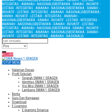
AMANAH - NASIONALIS
BERTAKWA - RAMAH - INOVATIF - LESTARI -
INTEGRITAS - AMANAH - NASIONALIS
BERTAKWA - RAMAH - INOVATIF -
LESTARI - INTEGRITAS - AMANAH - NASIONALIS
BERTAKWA - RAMAH -
INOVATIF - LESTARI - INTEGRITAS - AMANAH - NASIONALIS
BERTAKWA -
RAMAH - INOVATIF - LESTARI - INTEGRITAS - AMANAH -
NASIONALIS
BERTAKWA - RAMAH - INOVATIF - LESTARI - INTEGRITAS -
AMANAH - NASIONALIS
BERTAKWA - RAMAH - INOVATIF - LESTARI -
INTEGRITAS - AMANAH - NASIONALIS
BERTAKWA - RAMAH - INOVATIF -
LESTARI - INTEGRITAS - AMANAH - NASIONALIS
BERTAKWA - RAMAH -
INOVATIF - LESTARI - INTEGRITAS - AMANAH - NASIONALIS
KELUAR
TUTUP MENU
Halaman Depan
Profil Sekolah
Sejarah SMAN 1 SRAGEN
Identitas SMAN 1 SRAGEN
Visi Misi SMAN 1 SRAGEN
Lambang SMAN 1 SRAGEN
Berita
Guru Dan Karyawan
Download
E-Learning
E-learning Smansa