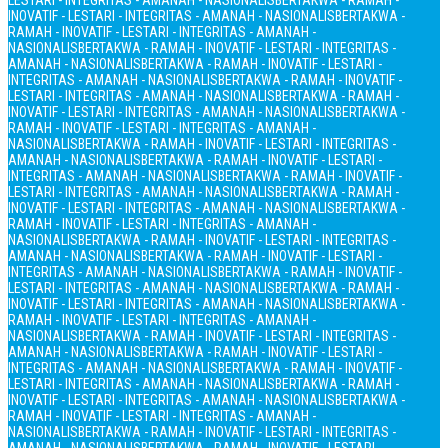
LESTARI - INTEGRITAS - AMANAH - NASIONALIS
BERTAKWA - RAMAH -
INOVATIF - LESTARI - INTEGRITAS - AMANAH - NASIONALIS
BERTAKWA -
RAMAH - INOVATIF - LESTARI - INTEGRITAS - AMANAH -
NASIONALIS
BERTAKWA - RAMAH - INOVATIF - LESTARI - INTEGRITAS -
AMANAH - NASIONALIS
BERTAKWA - RAMAH - INOVATIF - LESTARI -
INTEGRITAS - AMANAH - NASIONALIS
BERTAKWA - RAMAH - INOVATIF -
LESTARI - INTEGRITAS - AMANAH - NASIONALIS
BERTAKWA - RAMAH -
INOVATIF - LESTARI - INTEGRITAS - AMANAH - NASIONALIS
BERTAKWA -
RAMAH - INOVATIF - LESTARI - INTEGRITAS - AMANAH -
NASIONALIS
BERTAKWA - RAMAH - INOVATIF - LESTARI - INTEGRITAS -
AMANAH - NASIONALIS
BERTAKWA - RAMAH - INOVATIF - LESTARI -
INTEGRITAS - AMANAH - NASIONALIS
BERTAKWA - RAMAH - INOVATIF -
LESTARI - INTEGRITAS - AMANAH - NASIONALIS
BERTAKWA - RAMAH -
INOVATIF - LESTARI - INTEGRITAS - AMANAH - NASIONALIS
BERTAKWA -
RAMAH - INOVATIF - LESTARI - INTEGRITAS - AMANAH -
NASIONALIS
BERTAKWA - RAMAH - INOVATIF - LESTARI - INTEGRITAS -
AMANAH - NASIONALIS
BERTAKWA - RAMAH - INOVATIF - LESTARI -
INTEGRITAS - AMANAH - NASIONALIS
BERTAKWA - RAMAH - INOVATIF -
LESTARI - INTEGRITAS - AMANAH - NASIONALIS
BERTAKWA - RAMAH -
INOVATIF - LESTARI - INTEGRITAS - AMANAH - NASIONALIS
BERTAKWA -
RAMAH - INOVATIF - LESTARI - INTEGRITAS - AMANAH -
NASIONALIS
BERTAKWA - RAMAH - INOVATIF - LESTARI - INTEGRITAS -
AMANAH - NASIONALIS
BERTAKWA - RAMAH - INOVATIF - LESTARI -
INTEGRITAS - AMANAH - NASIONALIS
BERTAKWA - RAMAH - INOVATIF -
LESTARI - INTEGRITAS - AMANAH - NASIONALIS
BERTAKWA - RAMAH -
INOVATIF - LESTARI - INTEGRITAS - AMANAH - NASIONALIS
BERTAKWA -
RAMAH - INOVATIF - LESTARI - INTEGRITAS - AMANAH -
NASIONALIS
BERTAKWA - RAMAH - INOVATIF - LESTARI - INTEGRITAS -