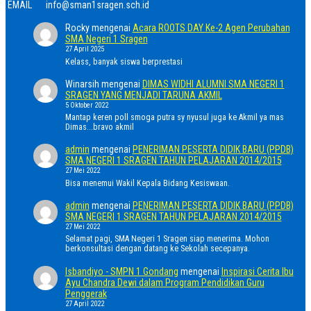
EMAIL
info@sman1sragen.sch.id
Rocky
mengenai
Acara ROOTS DAY Ke-2 Agen Perubahan
SMA Negeri 1 Sragen
27 April 2025
Kelass, banyak siswa berprestasi
Winarsih
mengenai
DIMAS WIDHI ALUMNI SMA NEGERI 1
SRAGEN YANG MENJADI TARUNA AKMIL
5 Oktober 2022
Mantap keren poll smoga putra sy nyusul juga ke Akmil ya mas
Dimas...bravo akmil
admin
mengenai
PENERIMAN PESERTA DIDIK BARU (PPDB)
SMA NEGERI 1 SRAGEN TAHUN PELAJARAN 2014/2015
27 Mei 2022
Bisa menemui Wakil Kepala Bidang Kesiswaan.
admin
mengenai
PENERIMAN PESERTA DIDIK BARU (PPDB)
SMA NEGERI 1 SRAGEN TAHUN PELAJARAN 2014/2015
27 Mei 2022
Selamat pagi, SMA Negeri 1 Sragen siap menerima. Mohon
berkonsultasi dengan datang ke Sekolah secepanya.
Isbandiyo - SMPN 1 Gondang
mengenai
Inspirasi Cerita Ibu
Ayu Chandra Dewi dalam Program Pendidikan Guru
Penggerak
27 April 2022