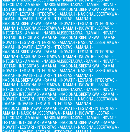
AMANAH - NASIONALIS
BERTAKWA - RAMAH - INOVATIF - LESTARI -
INTEGRITAS - AMANAH - NASIONALIS
BERTAKWA - RAMAH - INOVATIF -
LESTARI - INTEGRITAS - AMANAH - NASIONALIS
BERTAKWA - RAMAH -
INOVATIF - LESTARI - INTEGRITAS - AMANAH - NASIONALIS
BERTAKWA -
RAMAH - INOVATIF - LESTARI - INTEGRITAS - AMANAH -
NASIONALIS
BERTAKWA - RAMAH - INOVATIF - LESTARI - INTEGRITAS -
AMANAH - NASIONALIS
BERTAKWA - RAMAH - INOVATIF - LESTARI -
INTEGRITAS - AMANAH - NASIONALIS
BERTAKWA - RAMAH - INOVATIF -
LESTARI - INTEGRITAS - AMANAH - NASIONALIS
BERTAKWA - RAMAH -
INOVATIF - LESTARI - INTEGRITAS - AMANAH - NASIONALIS
BERTAKWA -
RAMAH - INOVATIF - LESTARI - INTEGRITAS - AMANAH -
NASIONALIS
BERTAKWA - RAMAH - INOVATIF - LESTARI - INTEGRITAS -
AMANAH - NASIONALIS
BERTAKWA - RAMAH - INOVATIF - LESTARI -
INTEGRITAS - AMANAH - NASIONALIS
BERTAKWA - RAMAH - INOVATIF -
LESTARI - INTEGRITAS - AMANAH - NASIONALIS
BERTAKWA - RAMAH -
INOVATIF - LESTARI - INTEGRITAS - AMANAH - NASIONALIS
BERTAKWA -
RAMAH - INOVATIF - LESTARI - INTEGRITAS - AMANAH -
NASIONALIS
BERTAKWA - RAMAH - INOVATIF - LESTARI - INTEGRITAS -
AMANAH - NASIONALIS
BERTAKWA - RAMAH - INOVATIF - LESTARI -
INTEGRITAS - AMANAH - NASIONALIS
BERTAKWA - RAMAH - INOVATIF -
LESTARI - INTEGRITAS - AMANAH - NASIONALIS
BERTAKWA - RAMAH -
INOVATIF - LESTARI - INTEGRITAS - AMANAH - NASIONALIS
BERTAKWA -
RAMAH - INOVATIF - LESTARI - INTEGRITAS - AMANAH -
NASIONALIS
BERTAKWA - RAMAH - INOVATIF - LESTARI - INTEGRITAS -
AMANAH - NASIONALIS
BERTAKWA - RAMAH - INOVATIF - LESTARI -
INTEGRITAS - AMANAH - NASIONALIS
BERTAKWA - RAMAH - INOVATIF -
LESTARI - INTEGRITAS - AMANAH - NASIONALIS
BERTAKWA - RAMAH -
INOVATIF - LESTARI - INTEGRITAS - AMANAH - NASIONALIS
BERTAKWA -