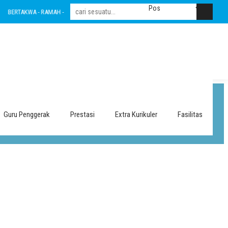
BERTAKWA - RAMAH - INOVATIF - LESTARI - INTEGRITAS - AMANAH - NASIONALIS
Guru Penggerak
Prestasi
Extra Kurikuler
Fasilitas