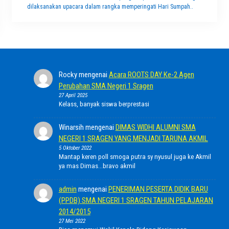
dilaksanakan upacara dalam rangka memperingati Hari Sumpah..
Rocky
mengenai
Acara ROOTS DAY Ke-2 Agen
Perubahan SMA Negeri 1 Sragen
27 April 2025
Kelass, banyak siswa berprestasi
Winarsih
mengenai
DIMAS WIDHI ALUMNI SMA
NEGERI 1 SRAGEN YANG MENJADI TARUNA AKMIL
5 Oktober 2022
Mantap keren poll smoga putra sy nyusul juga ke Akmil
ya mas Dimas...bravo akmil
admin
mengenai
PENERIMAN PESERTA DIDIK BARU
(PPDB) SMA NEGERI 1 SRAGEN TAHUN PELAJARAN
2014/2015
27 Mei 2022