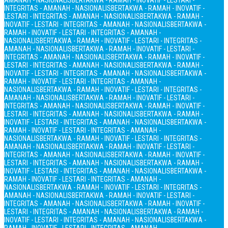
AMANAH - NASIONALIS
BERTAKWA - RAMAH - INOVATIF - LESTARI -
INTEGRITAS - AMANAH - NASIONALIS
BERTAKWA - RAMAH - INOVATIF -
LESTARI - INTEGRITAS - AMANAH - NASIONALIS
BERTAKWA - RAMAH -
INOVATIF - LESTARI - INTEGRITAS - AMANAH - NASIONALIS
BERTAKWA -
RAMAH - INOVATIF - LESTARI - INTEGRITAS - AMANAH -
NASIONALIS
BERTAKWA - RAMAH - INOVATIF - LESTARI - INTEGRITAS -
AMANAH - NASIONALIS
BERTAKWA - RAMAH - INOVATIF - LESTARI -
INTEGRITAS - AMANAH - NASIONALIS
BERTAKWA - RAMAH - INOVATIF -
LESTARI - INTEGRITAS - AMANAH - NASIONALIS
BERTAKWA - RAMAH -
INOVATIF - LESTARI - INTEGRITAS - AMANAH - NASIONALIS
BERTAKWA -
RAMAH - INOVATIF - LESTARI - INTEGRITAS - AMANAH -
NASIONALIS
BERTAKWA - RAMAH - INOVATIF - LESTARI - INTEGRITAS -
AMANAH - NASIONALIS
BERTAKWA - RAMAH - INOVATIF - LESTARI -
INTEGRITAS - AMANAH - NASIONALIS
BERTAKWA - RAMAH - INOVATIF -
LESTARI - INTEGRITAS - AMANAH - NASIONALIS
BERTAKWA - RAMAH -
INOVATIF - LESTARI - INTEGRITAS - AMANAH - NASIONALIS
BERTAKWA -
RAMAH - INOVATIF - LESTARI - INTEGRITAS - AMANAH -
NASIONALIS
BERTAKWA - RAMAH - INOVATIF - LESTARI - INTEGRITAS -
AMANAH - NASIONALIS
BERTAKWA - RAMAH - INOVATIF - LESTARI -
INTEGRITAS - AMANAH - NASIONALIS
BERTAKWA - RAMAH - INOVATIF -
LESTARI - INTEGRITAS - AMANAH - NASIONALIS
BERTAKWA - RAMAH -
INOVATIF - LESTARI - INTEGRITAS - AMANAH - NASIONALIS
BERTAKWA -
RAMAH - INOVATIF - LESTARI - INTEGRITAS - AMANAH -
NASIONALIS
BERTAKWA - RAMAH - INOVATIF - LESTARI - INTEGRITAS -
AMANAH - NASIONALIS
BERTAKWA - RAMAH - INOVATIF - LESTARI -
INTEGRITAS - AMANAH - NASIONALIS
BERTAKWA - RAMAH - INOVATIF -
LESTARI - INTEGRITAS - AMANAH - NASIONALIS
BERTAKWA - RAMAH -
INOVATIF - LESTARI - INTEGRITAS - AMANAH - NASIONALIS
BERTAKWA -