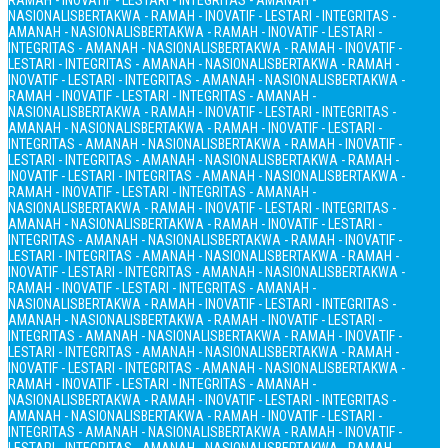
RAMAH - INOVATIF - LESTARI - INTEGRITAS - AMANAH -
NASIONALIS
BERTAKWA - RAMAH - INOVATIF - LESTARI - INTEGRITAS -
AMANAH - NASIONALIS
BERTAKWA - RAMAH - INOVATIF - LESTARI -
INTEGRITAS - AMANAH - NASIONALIS
BERTAKWA - RAMAH - INOVATIF -
LESTARI - INTEGRITAS - AMANAH - NASIONALIS
BERTAKWA - RAMAH -
INOVATIF - LESTARI - INTEGRITAS - AMANAH - NASIONALIS
BERTAKWA -
RAMAH - INOVATIF - LESTARI - INTEGRITAS - AMANAH -
NASIONALIS
BERTAKWA - RAMAH - INOVATIF - LESTARI - INTEGRITAS -
AMANAH - NASIONALIS
BERTAKWA - RAMAH - INOVATIF - LESTARI -
INTEGRITAS - AMANAH - NASIONALIS
BERTAKWA - RAMAH - INOVATIF -
LESTARI - INTEGRITAS - AMANAH - NASIONALIS
BERTAKWA - RAMAH -
INOVATIF - LESTARI - INTEGRITAS - AMANAH - NASIONALIS
BERTAKWA -
RAMAH - INOVATIF - LESTARI - INTEGRITAS - AMANAH -
NASIONALIS
BERTAKWA - RAMAH - INOVATIF - LESTARI - INTEGRITAS -
AMANAH - NASIONALIS
BERTAKWA - RAMAH - INOVATIF - LESTARI -
INTEGRITAS - AMANAH - NASIONALIS
BERTAKWA - RAMAH - INOVATIF -
LESTARI - INTEGRITAS - AMANAH - NASIONALIS
BERTAKWA - RAMAH -
INOVATIF - LESTARI - INTEGRITAS - AMANAH - NASIONALIS
BERTAKWA -
RAMAH - INOVATIF - LESTARI - INTEGRITAS - AMANAH -
NASIONALIS
BERTAKWA - RAMAH - INOVATIF - LESTARI - INTEGRITAS -
AMANAH - NASIONALIS
BERTAKWA - RAMAH - INOVATIF - LESTARI -
INTEGRITAS - AMANAH - NASIONALIS
BERTAKWA - RAMAH - INOVATIF -
LESTARI - INTEGRITAS - AMANAH - NASIONALIS
BERTAKWA - RAMAH -
INOVATIF - LESTARI - INTEGRITAS - AMANAH - NASIONALIS
BERTAKWA -
RAMAH - INOVATIF - LESTARI - INTEGRITAS - AMANAH -
NASIONALIS
BERTAKWA - RAMAH - INOVATIF - LESTARI - INTEGRITAS -
AMANAH - NASIONALIS
BERTAKWA - RAMAH - INOVATIF - LESTARI -
INTEGRITAS - AMANAH - NASIONALIS
BERTAKWA - RAMAH - INOVATIF -