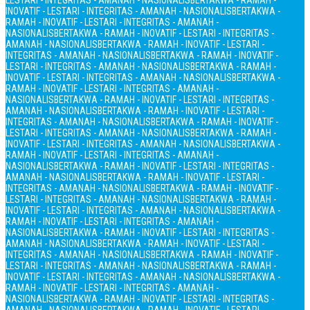
LESTARI - INTEGRITAS - AMANAH - NASIONALIS
BERTAKWA - RAMAH -
INOVATIF - LESTARI - INTEGRITAS - AMANAH - NASIONALIS
BERTAKWA -
RAMAH - INOVATIF - LESTARI - INTEGRITAS - AMANAH -
NASIONALIS
BERTAKWA - RAMAH - INOVATIF - LESTARI - INTEGRITAS -
AMANAH - NASIONALIS
BERTAKWA - RAMAH - INOVATIF - LESTARI -
INTEGRITAS - AMANAH - NASIONALIS
BERTAKWA - RAMAH - INOVATIF -
LESTARI - INTEGRITAS - AMANAH - NASIONALIS
BERTAKWA - RAMAH -
INOVATIF - LESTARI - INTEGRITAS - AMANAH - NASIONALIS
BERTAKWA -
RAMAH - INOVATIF - LESTARI - INTEGRITAS - AMANAH -
NASIONALIS
BERTAKWA - RAMAH - INOVATIF - LESTARI - INTEGRITAS -
AMANAH - NASIONALIS
BERTAKWA - RAMAH - INOVATIF - LESTARI -
INTEGRITAS - AMANAH - NASIONALIS
BERTAKWA - RAMAH - INOVATIF -
LESTARI - INTEGRITAS - AMANAH - NASIONALIS
BERTAKWA - RAMAH -
INOVATIF - LESTARI - INTEGRITAS - AMANAH - NASIONALIS
BERTAKWA -
RAMAH - INOVATIF - LESTARI - INTEGRITAS - AMANAH -
NASIONALIS
BERTAKWA - RAMAH - INOVATIF - LESTARI - INTEGRITAS -
AMANAH - NASIONALIS
BERTAKWA - RAMAH - INOVATIF - LESTARI -
INTEGRITAS - AMANAH - NASIONALIS
BERTAKWA - RAMAH - INOVATIF -
LESTARI - INTEGRITAS - AMANAH - NASIONALIS
BERTAKWA - RAMAH -
INOVATIF - LESTARI - INTEGRITAS - AMANAH - NASIONALIS
BERTAKWA -
RAMAH - INOVATIF - LESTARI - INTEGRITAS - AMANAH -
NASIONALIS
BERTAKWA - RAMAH - INOVATIF - LESTARI - INTEGRITAS -
AMANAH - NASIONALIS
BERTAKWA - RAMAH - INOVATIF - LESTARI -
INTEGRITAS - AMANAH - NASIONALIS
BERTAKWA - RAMAH - INOVATIF -
LESTARI - INTEGRITAS - AMANAH - NASIONALIS
BERTAKWA - RAMAH -
INOVATIF - LESTARI - INTEGRITAS - AMANAH - NASIONALIS
BERTAKWA -
RAMAH - INOVATIF - LESTARI - INTEGRITAS - AMANAH -
NASIONALIS
BERTAKWA - RAMAH - INOVATIF - LESTARI - INTEGRITAS -