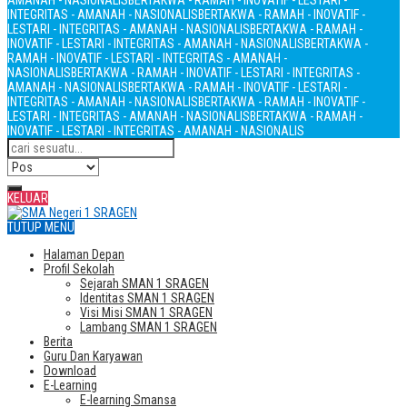
AMANAH - NASIONALIS
BERTAKWA - RAMAH - INOVATIF - LESTARI -
INTEGRITAS - AMANAH - NASIONALIS
BERTAKWA - RAMAH - INOVATIF -
LESTARI - INTEGRITAS - AMANAH - NASIONALIS
BERTAKWA - RAMAH -
INOVATIF - LESTARI - INTEGRITAS - AMANAH - NASIONALIS
BERTAKWA -
RAMAH - INOVATIF - LESTARI - INTEGRITAS - AMANAH -
NASIONALIS
BERTAKWA - RAMAH - INOVATIF - LESTARI - INTEGRITAS -
AMANAH - NASIONALIS
BERTAKWA - RAMAH - INOVATIF - LESTARI -
INTEGRITAS - AMANAH - NASIONALIS
BERTAKWA - RAMAH - INOVATIF -
LESTARI - INTEGRITAS - AMANAH - NASIONALIS
BERTAKWA - RAMAH -
INOVATIF - LESTARI - INTEGRITAS - AMANAH - NASIONALIS
KELUAR
TUTUP MENU
Halaman Depan
Profil Sekolah
Sejarah SMAN 1 SRAGEN
Identitas SMAN 1 SRAGEN
Visi Misi SMAN 1 SRAGEN
Lambang SMAN 1 SRAGEN
Berita
Guru Dan Karyawan
Download
E-Learning
E-learning Smansa