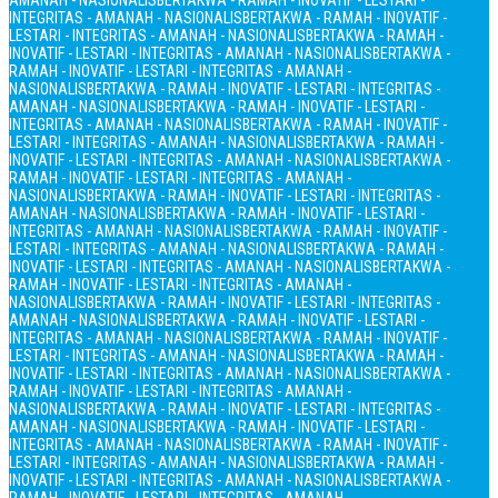
AMANAH - NASIONALIS
BERTAKWA - RAMAH - INOVATIF - LESTARI -
INTEGRITAS - AMANAH - NASIONALIS
BERTAKWA - RAMAH - INOVATIF -
LESTARI - INTEGRITAS - AMANAH - NASIONALIS
BERTAKWA - RAMAH -
INOVATIF - LESTARI - INTEGRITAS - AMANAH - NASIONALIS
BERTAKWA -
RAMAH - INOVATIF - LESTARI - INTEGRITAS - AMANAH -
NASIONALIS
BERTAKWA - RAMAH - INOVATIF - LESTARI - INTEGRITAS -
AMANAH - NASIONALIS
BERTAKWA - RAMAH - INOVATIF - LESTARI -
INTEGRITAS - AMANAH - NASIONALIS
BERTAKWA - RAMAH - INOVATIF -
LESTARI - INTEGRITAS - AMANAH - NASIONALIS
BERTAKWA - RAMAH -
INOVATIF - LESTARI - INTEGRITAS - AMANAH - NASIONALIS
BERTAKWA -
RAMAH - INOVATIF - LESTARI - INTEGRITAS - AMANAH -
NASIONALIS
BERTAKWA - RAMAH - INOVATIF - LESTARI - INTEGRITAS -
AMANAH - NASIONALIS
BERTAKWA - RAMAH - INOVATIF - LESTARI -
INTEGRITAS - AMANAH - NASIONALIS
BERTAKWA - RAMAH - INOVATIF -
LESTARI - INTEGRITAS - AMANAH - NASIONALIS
BERTAKWA - RAMAH -
INOVATIF - LESTARI - INTEGRITAS - AMANAH - NASIONALIS
BERTAKWA -
RAMAH - INOVATIF - LESTARI - INTEGRITAS - AMANAH -
NASIONALIS
BERTAKWA - RAMAH - INOVATIF - LESTARI - INTEGRITAS -
AMANAH - NASIONALIS
BERTAKWA - RAMAH - INOVATIF - LESTARI -
INTEGRITAS - AMANAH - NASIONALIS
BERTAKWA - RAMAH - INOVATIF -
LESTARI - INTEGRITAS - AMANAH - NASIONALIS
BERTAKWA - RAMAH -
INOVATIF - LESTARI - INTEGRITAS - AMANAH - NASIONALIS
BERTAKWA -
RAMAH - INOVATIF - LESTARI - INTEGRITAS - AMANAH -
NASIONALIS
BERTAKWA - RAMAH - INOVATIF - LESTARI - INTEGRITAS -
AMANAH - NASIONALIS
BERTAKWA - RAMAH - INOVATIF - LESTARI -
INTEGRITAS - AMANAH - NASIONALIS
BERTAKWA - RAMAH - INOVATIF -
LESTARI - INTEGRITAS - AMANAH - NASIONALIS
BERTAKWA - RAMAH -
INOVATIF - LESTARI - INTEGRITAS - AMANAH - NASIONALIS
BERTAKWA -