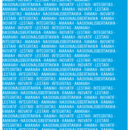
RAMAH - INOVATIF - LESTARI - INTEGRITAS - AMANAH -
NASIONALIS
BERTAKWA - RAMAH - INOVATIF - LESTARI - INTEGRITAS -
AMANAH - NASIONALIS
BERTAKWA - RAMAH - INOVATIF - LESTARI -
INTEGRITAS - AMANAH - NASIONALIS
BERTAKWA - RAMAH - INOVATIF -
LESTARI - INTEGRITAS - AMANAH - NASIONALIS
BERTAKWA - RAMAH -
INOVATIF - LESTARI - INTEGRITAS - AMANAH - NASIONALIS
BERTAKWA -
RAMAH - INOVATIF - LESTARI - INTEGRITAS - AMANAH -
NASIONALIS
BERTAKWA - RAMAH - INOVATIF - LESTARI - INTEGRITAS -
AMANAH - NASIONALIS
BERTAKWA - RAMAH - INOVATIF - LESTARI -
INTEGRITAS - AMANAH - NASIONALIS
BERTAKWA - RAMAH - INOVATIF -
LESTARI - INTEGRITAS - AMANAH - NASIONALIS
BERTAKWA - RAMAH -
INOVATIF - LESTARI - INTEGRITAS - AMANAH - NASIONALIS
BERTAKWA -
RAMAH - INOVATIF - LESTARI - INTEGRITAS - AMANAH -
NASIONALIS
BERTAKWA - RAMAH - INOVATIF - LESTARI - INTEGRITAS -
AMANAH - NASIONALIS
BERTAKWA - RAMAH - INOVATIF - LESTARI -
INTEGRITAS - AMANAH - NASIONALIS
BERTAKWA - RAMAH - INOVATIF -
LESTARI - INTEGRITAS - AMANAH - NASIONALIS
BERTAKWA - RAMAH -
INOVATIF - LESTARI - INTEGRITAS - AMANAH - NASIONALIS
BERTAKWA -
RAMAH - INOVATIF - LESTARI - INTEGRITAS - AMANAH -
NASIONALIS
BERTAKWA - RAMAH - INOVATIF - LESTARI - INTEGRITAS -
AMANAH - NASIONALIS
BERTAKWA - RAMAH - INOVATIF - LESTARI -
INTEGRITAS - AMANAH - NASIONALIS
BERTAKWA - RAMAH - INOVATIF -
LESTARI - INTEGRITAS - AMANAH - NASIONALIS
BERTAKWA - RAMAH -
INOVATIF - LESTARI - INTEGRITAS - AMANAH - NASIONALIS
BERTAKWA -
RAMAH - INOVATIF - LESTARI - INTEGRITAS - AMANAH -
NASIONALIS
BERTAKWA - RAMAH - INOVATIF - LESTARI - INTEGRITAS -
AMANAH - NASIONALIS
BERTAKWA - RAMAH - INOVATIF - LESTARI -
INTEGRITAS - AMANAH - NASIONALIS
BERTAKWA - RAMAH - INOVATIF -