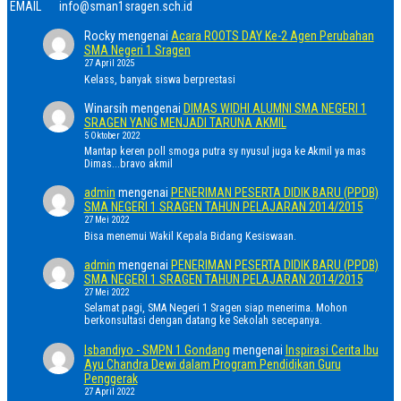
EMAIL
info@sman1sragen.sch.id
Rocky
mengenai
Acara ROOTS DAY Ke-2 Agen Perubahan
SMA Negeri 1 Sragen
27 April 2025
Kelass, banyak siswa berprestasi
Winarsih
mengenai
DIMAS WIDHI ALUMNI SMA NEGERI 1
SRAGEN YANG MENJADI TARUNA AKMIL
5 Oktober 2022
Mantap keren poll smoga putra sy nyusul juga ke Akmil ya mas
Dimas...bravo akmil
admin
mengenai
PENERIMAN PESERTA DIDIK BARU (PPDB)
SMA NEGERI 1 SRAGEN TAHUN PELAJARAN 2014/2015
27 Mei 2022
Bisa menemui Wakil Kepala Bidang Kesiswaan.
admin
mengenai
PENERIMAN PESERTA DIDIK BARU (PPDB)
SMA NEGERI 1 SRAGEN TAHUN PELAJARAN 2014/2015
27 Mei 2022
Selamat pagi, SMA Negeri 1 Sragen siap menerima. Mohon
berkonsultasi dengan datang ke Sekolah secepanya.
Isbandiyo - SMPN 1 Gondang
mengenai
Inspirasi Cerita Ibu
Ayu Chandra Dewi dalam Program Pendidikan Guru
Penggerak
27 April 2022