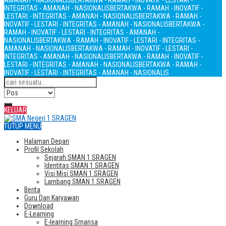
AMANAH - NASIONALIS
BERTAKWA - RAMAH - INOVATIF - LESTARI -
INTEGRITAS - AMANAH - NASIONALIS
BERTAKWA - RAMAH - INOVATIF -
LESTARI - INTEGRITAS - AMANAH - NASIONALIS
BERTAKWA - RAMAH -
INOVATIF - LESTARI - INTEGRITAS - AMANAH - NASIONALIS
BERTAKWA -
RAMAH - INOVATIF - LESTARI - INTEGRITAS - AMANAH -
NASIONALIS
BERTAKWA - RAMAH - INOVATIF - LESTARI - INTEGRITAS -
AMANAH - NASIONALIS
BERTAKWA - RAMAH - INOVATIF - LESTARI -
INTEGRITAS - AMANAH - NASIONALIS
BERTAKWA - RAMAH - INOVATIF -
LESTARI - INTEGRITAS - AMANAH - NASIONALIS
BERTAKWA - RAMAH -
INOVATIF - LESTARI - INTEGRITAS - AMANAH - NASIONALIS
KELUAR
TUTUP MENU
Halaman Depan
Profil Sekolah
Sejarah SMAN 1 SRAGEN
Identitas SMAN 1 SRAGEN
Visi Misi SMAN 1 SRAGEN
Lambang SMAN 1 SRAGEN
Berita
Guru Dan Karyawan
Download
E-Learning
E-learning Smansa