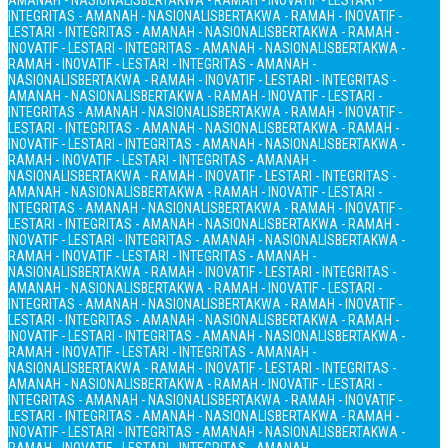
AMANAH - NASIONALIS
BERTAKWA - RAMAH - INOVATIF - LESTARI -
INTEGRITAS - AMANAH - NASIONALIS
BERTAKWA - RAMAH - INOVATIF -
LESTARI - INTEGRITAS - AMANAH - NASIONALIS
BERTAKWA - RAMAH -
INOVATIF - LESTARI - INTEGRITAS - AMANAH - NASIONALIS
BERTAKWA -
RAMAH - INOVATIF - LESTARI - INTEGRITAS - AMANAH -
NASIONALIS
BERTAKWA - RAMAH - INOVATIF - LESTARI - INTEGRITAS -
AMANAH - NASIONALIS
BERTAKWA - RAMAH - INOVATIF - LESTARI -
INTEGRITAS - AMANAH - NASIONALIS
BERTAKWA - RAMAH - INOVATIF -
LESTARI - INTEGRITAS - AMANAH - NASIONALIS
BERTAKWA - RAMAH -
INOVATIF - LESTARI - INTEGRITAS - AMANAH - NASIONALIS
BERTAKWA -
RAMAH - INOVATIF - LESTARI - INTEGRITAS - AMANAH -
NASIONALIS
BERTAKWA - RAMAH - INOVATIF - LESTARI - INTEGRITAS -
AMANAH - NASIONALIS
BERTAKWA - RAMAH - INOVATIF - LESTARI -
INTEGRITAS - AMANAH - NASIONALIS
BERTAKWA - RAMAH - INOVATIF -
LESTARI - INTEGRITAS - AMANAH - NASIONALIS
BERTAKWA - RAMAH -
INOVATIF - LESTARI - INTEGRITAS - AMANAH - NASIONALIS
BERTAKWA -
RAMAH - INOVATIF - LESTARI - INTEGRITAS - AMANAH -
NASIONALIS
BERTAKWA - RAMAH - INOVATIF - LESTARI - INTEGRITAS -
AMANAH - NASIONALIS
BERTAKWA - RAMAH - INOVATIF - LESTARI -
INTEGRITAS - AMANAH - NASIONALIS
BERTAKWA - RAMAH - INOVATIF -
LESTARI - INTEGRITAS - AMANAH - NASIONALIS
BERTAKWA - RAMAH -
INOVATIF - LESTARI - INTEGRITAS - AMANAH - NASIONALIS
BERTAKWA -
RAMAH - INOVATIF - LESTARI - INTEGRITAS - AMANAH -
NASIONALIS
BERTAKWA - RAMAH - INOVATIF - LESTARI - INTEGRITAS -
AMANAH - NASIONALIS
BERTAKWA - RAMAH - INOVATIF - LESTARI -
INTEGRITAS - AMANAH - NASIONALIS
BERTAKWA - RAMAH - INOVATIF -
LESTARI - INTEGRITAS - AMANAH - NASIONALIS
BERTAKWA - RAMAH -
INOVATIF - LESTARI - INTEGRITAS - AMANAH - NASIONALIS
BERTAKWA -