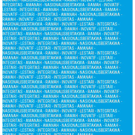
AMANAH - NASIONALIS
BERTAKWA - RAMAH - INOVATIF - LESTARI -
INTEGRITAS - AMANAH - NASIONALIS
BERTAKWA - RAMAH - INOVATIF -
LESTARI - INTEGRITAS - AMANAH - NASIONALIS
BERTAKWA - RAMAH -
INOVATIF - LESTARI - INTEGRITAS - AMANAH - NASIONALIS
BERTAKWA -
RAMAH - INOVATIF - LESTARI - INTEGRITAS - AMANAH -
NASIONALIS
BERTAKWA - RAMAH - INOVATIF - LESTARI - INTEGRITAS -
AMANAH - NASIONALIS
BERTAKWA - RAMAH - INOVATIF - LESTARI -
INTEGRITAS - AMANAH - NASIONALIS
BERTAKWA - RAMAH - INOVATIF -
LESTARI - INTEGRITAS - AMANAH - NASIONALIS
BERTAKWA - RAMAH -
INOVATIF - LESTARI - INTEGRITAS - AMANAH - NASIONALIS
BERTAKWA -
RAMAH - INOVATIF - LESTARI - INTEGRITAS - AMANAH -
NASIONALIS
BERTAKWA - RAMAH - INOVATIF - LESTARI - INTEGRITAS -
AMANAH - NASIONALIS
BERTAKWA - RAMAH - INOVATIF - LESTARI -
INTEGRITAS - AMANAH - NASIONALIS
BERTAKWA - RAMAH - INOVATIF -
LESTARI - INTEGRITAS - AMANAH - NASIONALIS
BERTAKWA - RAMAH -
INOVATIF - LESTARI - INTEGRITAS - AMANAH - NASIONALIS
BERTAKWA -
RAMAH - INOVATIF - LESTARI - INTEGRITAS - AMANAH -
NASIONALIS
BERTAKWA - RAMAH - INOVATIF - LESTARI - INTEGRITAS -
AMANAH - NASIONALIS
BERTAKWA - RAMAH - INOVATIF - LESTARI -
INTEGRITAS - AMANAH - NASIONALIS
BERTAKWA - RAMAH - INOVATIF -
LESTARI - INTEGRITAS - AMANAH - NASIONALIS
BERTAKWA - RAMAH -
INOVATIF - LESTARI - INTEGRITAS - AMANAH - NASIONALIS
BERTAKWA -
RAMAH - INOVATIF - LESTARI - INTEGRITAS - AMANAH -
NASIONALIS
BERTAKWA - RAMAH - INOVATIF - LESTARI - INTEGRITAS -
AMANAH - NASIONALIS
BERTAKWA - RAMAH - INOVATIF - LESTARI -
INTEGRITAS - AMANAH - NASIONALIS
BERTAKWA - RAMAH - INOVATIF -
LESTARI - INTEGRITAS - AMANAH - NASIONALIS
BERTAKWA - RAMAH -
INOVATIF - LESTARI - INTEGRITAS - AMANAH - NASIONALIS
BERTAKWA -