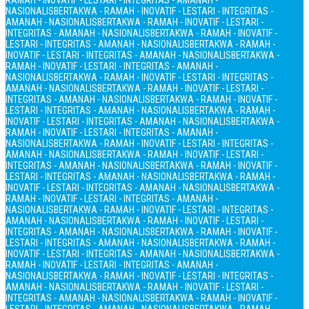
RAMAH - INOVATIF - LESTARI - INTEGRITAS - AMANAH -
NASIONALIS
BERTAKWA - RAMAH - INOVATIF - LESTARI - INTEGRITAS -
AMANAH - NASIONALIS
BERTAKWA - RAMAH - INOVATIF - LESTARI -
INTEGRITAS - AMANAH - NASIONALIS
BERTAKWA - RAMAH - INOVATIF -
LESTARI - INTEGRITAS - AMANAH - NASIONALIS
BERTAKWA - RAMAH -
INOVATIF - LESTARI - INTEGRITAS - AMANAH - NASIONALIS
BERTAKWA -
RAMAH - INOVATIF - LESTARI - INTEGRITAS - AMANAH -
NASIONALIS
BERTAKWA - RAMAH - INOVATIF - LESTARI - INTEGRITAS -
AMANAH - NASIONALIS
BERTAKWA - RAMAH - INOVATIF - LESTARI -
INTEGRITAS - AMANAH - NASIONALIS
BERTAKWA - RAMAH - INOVATIF -
LESTARI - INTEGRITAS - AMANAH - NASIONALIS
BERTAKWA - RAMAH -
INOVATIF - LESTARI - INTEGRITAS - AMANAH - NASIONALIS
BERTAKWA -
RAMAH - INOVATIF - LESTARI - INTEGRITAS - AMANAH -
NASIONALIS
BERTAKWA - RAMAH - INOVATIF - LESTARI - INTEGRITAS -
AMANAH - NASIONALIS
BERTAKWA - RAMAH - INOVATIF - LESTARI -
INTEGRITAS - AMANAH - NASIONALIS
BERTAKWA - RAMAH - INOVATIF -
LESTARI - INTEGRITAS - AMANAH - NASIONALIS
BERTAKWA - RAMAH -
INOVATIF - LESTARI - INTEGRITAS - AMANAH - NASIONALIS
BERTAKWA -
RAMAH - INOVATIF - LESTARI - INTEGRITAS - AMANAH -
NASIONALIS
BERTAKWA - RAMAH - INOVATIF - LESTARI - INTEGRITAS -
AMANAH - NASIONALIS
BERTAKWA - RAMAH - INOVATIF - LESTARI -
INTEGRITAS - AMANAH - NASIONALIS
BERTAKWA - RAMAH - INOVATIF -
LESTARI - INTEGRITAS - AMANAH - NASIONALIS
BERTAKWA - RAMAH -
INOVATIF - LESTARI - INTEGRITAS - AMANAH - NASIONALIS
BERTAKWA -
RAMAH - INOVATIF - LESTARI - INTEGRITAS - AMANAH -
NASIONALIS
BERTAKWA - RAMAH - INOVATIF - LESTARI - INTEGRITAS -
AMANAH - NASIONALIS
BERTAKWA - RAMAH - INOVATIF - LESTARI -
INTEGRITAS - AMANAH - NASIONALIS
BERTAKWA - RAMAH - INOVATIF -