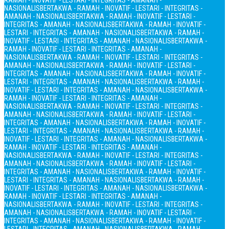
RAMAH - INOVATIF - LESTARI - INTEGRITAS - AMANAH -
NASIONALIS
BERTAKWA - RAMAH - INOVATIF - LESTARI - INTEGRITAS -
AMANAH - NASIONALIS
BERTAKWA - RAMAH - INOVATIF - LESTARI -
INTEGRITAS - AMANAH - NASIONALIS
BERTAKWA - RAMAH - INOVATIF -
LESTARI - INTEGRITAS - AMANAH - NASIONALIS
BERTAKWA - RAMAH -
INOVATIF - LESTARI - INTEGRITAS - AMANAH - NASIONALIS
BERTAKWA -
RAMAH - INOVATIF - LESTARI - INTEGRITAS - AMANAH -
NASIONALIS
BERTAKWA - RAMAH - INOVATIF - LESTARI - INTEGRITAS -
AMANAH - NASIONALIS
BERTAKWA - RAMAH - INOVATIF - LESTARI -
INTEGRITAS - AMANAH - NASIONALIS
BERTAKWA - RAMAH - INOVATIF -
LESTARI - INTEGRITAS - AMANAH - NASIONALIS
BERTAKWA - RAMAH -
INOVATIF - LESTARI - INTEGRITAS - AMANAH - NASIONALIS
BERTAKWA -
RAMAH - INOVATIF - LESTARI - INTEGRITAS - AMANAH -
NASIONALIS
BERTAKWA - RAMAH - INOVATIF - LESTARI - INTEGRITAS -
AMANAH - NASIONALIS
BERTAKWA - RAMAH - INOVATIF - LESTARI -
INTEGRITAS - AMANAH - NASIONALIS
BERTAKWA - RAMAH - INOVATIF -
LESTARI - INTEGRITAS - AMANAH - NASIONALIS
BERTAKWA - RAMAH -
INOVATIF - LESTARI - INTEGRITAS - AMANAH - NASIONALIS
BERTAKWA -
RAMAH - INOVATIF - LESTARI - INTEGRITAS - AMANAH -
NASIONALIS
BERTAKWA - RAMAH - INOVATIF - LESTARI - INTEGRITAS -
AMANAH - NASIONALIS
BERTAKWA - RAMAH - INOVATIF - LESTARI -
INTEGRITAS - AMANAH - NASIONALIS
BERTAKWA - RAMAH - INOVATIF -
LESTARI - INTEGRITAS - AMANAH - NASIONALIS
BERTAKWA - RAMAH -
INOVATIF - LESTARI - INTEGRITAS - AMANAH - NASIONALIS
BERTAKWA -
RAMAH - INOVATIF - LESTARI - INTEGRITAS - AMANAH -
NASIONALIS
BERTAKWA - RAMAH - INOVATIF - LESTARI - INTEGRITAS -
AMANAH - NASIONALIS
BERTAKWA - RAMAH - INOVATIF - LESTARI -
INTEGRITAS - AMANAH - NASIONALIS
BERTAKWA - RAMAH - INOVATIF -