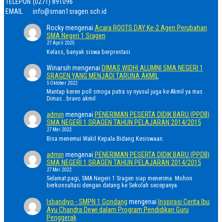
TELEPON
(0271) 891096
EMAIL
info@sman1sragen.sch.id
Rocky
mengenai
Acara ROOTS DAY Ke-2 Agen Perubahan
SMA Negeri 1 Sragen
27 April 2025
Kelass, banyak siswa berprestasi
Winarsih
mengenai
DIMAS WIDHI ALUMNI SMA NEGERI 1
SRAGEN YANG MENJADI TARUNA AKMIL
5 Oktober 2022
Mantap keren poll smoga putra sy nyusul juga ke Akmil ya mas
Dimas...bravo akmil
admin
mengenai
PENERIMAN PESERTA DIDIK BARU (PPDB)
SMA NEGERI 1 SRAGEN TAHUN PELAJARAN 2014/2015
27 Mei 2022
Bisa menemui Wakil Kepala Bidang Kesiswaan.
admin
mengenai
PENERIMAN PESERTA DIDIK BARU (PPDB)
SMA NEGERI 1 SRAGEN TAHUN PELAJARAN 2014/2015
27 Mei 2022
Selamat pagi, SMA Negeri 1 Sragen siap menerima. Mohon
berkonsultasi dengan datang ke Sekolah secepanya.
Isbandiyo - SMPN 1 Gondang
mengenai
Inspirasi Cerita Ibu
Ayu Chandra Dewi dalam Program Pendidikan Guru
Penggerak