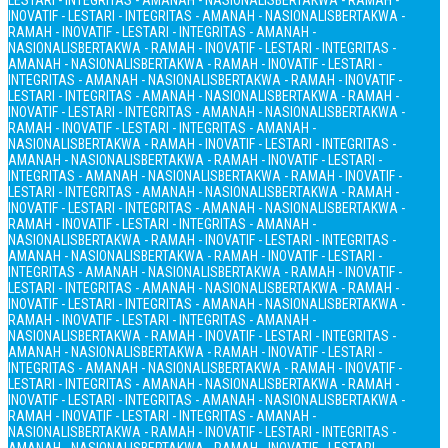
LESTARI - INTEGRITAS - AMANAH - NASIONALIS
BERTAKWA - RAMAH -
INOVATIF - LESTARI - INTEGRITAS - AMANAH - NASIONALIS
BERTAKWA -
RAMAH - INOVATIF - LESTARI - INTEGRITAS - AMANAH -
NASIONALIS
BERTAKWA - RAMAH - INOVATIF - LESTARI - INTEGRITAS -
AMANAH - NASIONALIS
BERTAKWA - RAMAH - INOVATIF - LESTARI -
INTEGRITAS - AMANAH - NASIONALIS
BERTAKWA - RAMAH - INOVATIF -
LESTARI - INTEGRITAS - AMANAH - NASIONALIS
BERTAKWA - RAMAH -
INOVATIF - LESTARI - INTEGRITAS - AMANAH - NASIONALIS
BERTAKWA -
RAMAH - INOVATIF - LESTARI - INTEGRITAS - AMANAH -
NASIONALIS
BERTAKWA - RAMAH - INOVATIF - LESTARI - INTEGRITAS -
AMANAH - NASIONALIS
BERTAKWA - RAMAH - INOVATIF - LESTARI -
INTEGRITAS - AMANAH - NASIONALIS
BERTAKWA - RAMAH - INOVATIF -
LESTARI - INTEGRITAS - AMANAH - NASIONALIS
BERTAKWA - RAMAH -
INOVATIF - LESTARI - INTEGRITAS - AMANAH - NASIONALIS
BERTAKWA -
RAMAH - INOVATIF - LESTARI - INTEGRITAS - AMANAH -
NASIONALIS
BERTAKWA - RAMAH - INOVATIF - LESTARI - INTEGRITAS -
AMANAH - NASIONALIS
BERTAKWA - RAMAH - INOVATIF - LESTARI -
INTEGRITAS - AMANAH - NASIONALIS
BERTAKWA - RAMAH - INOVATIF -
LESTARI - INTEGRITAS - AMANAH - NASIONALIS
BERTAKWA - RAMAH -
INOVATIF - LESTARI - INTEGRITAS - AMANAH - NASIONALIS
BERTAKWA -
RAMAH - INOVATIF - LESTARI - INTEGRITAS - AMANAH -
NASIONALIS
BERTAKWA - RAMAH - INOVATIF - LESTARI - INTEGRITAS -
AMANAH - NASIONALIS
BERTAKWA - RAMAH - INOVATIF - LESTARI -
INTEGRITAS - AMANAH - NASIONALIS
BERTAKWA - RAMAH - INOVATIF -
LESTARI - INTEGRITAS - AMANAH - NASIONALIS
BERTAKWA - RAMAH -
INOVATIF - LESTARI - INTEGRITAS - AMANAH - NASIONALIS
BERTAKWA -
RAMAH - INOVATIF - LESTARI - INTEGRITAS - AMANAH -
NASIONALIS
BERTAKWA - RAMAH - INOVATIF - LESTARI - INTEGRITAS -