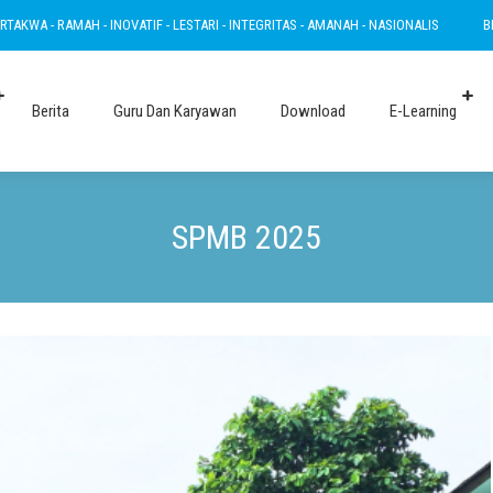
- RAMAH - INOVATIF - LESTARI - INTEGRITAS - AMANAH - NASIONALIS
BERTAKWA
Berita
Guru Dan Karyawan
Download
E-Learning
SPMB 2025