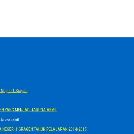
Negeri 1 Sragen
GEN YANG MENJADI TARUNA AKMIL
.bravo akmil
A NEGERI 1 SRAGEN TAHUN PELAJARAN 2014/2015