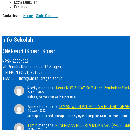
Extra Kurikuler
Fasilitas
Anda disini :
Home
-
Slide Gambar
-
Info Sekolah
SMA Negeri 1 Sragen - Sragen
NPSN
20354028
Jl. Perintis Kemerdekaan 16 Sragen
TELEPON
(0271) 891096
EMAIL
info@sman1sragen.sch.id
Rocky
mengenai
Acara ROOTS DAY Ke-2 Agen Perubahan SMA 
27 April 2025
Kelass, banyak siswa berprestasi
Winarsih
mengenai
DIMAS WIDHI ALUMNI SMA NEGERI 1 SRA
5 Oktober 2022
Mantap keren poll smoga putra sy nyusul juga ke Akmil ya mas Dimas..
admin
mengenai
PENERIMAN PESERTA DIDIK BARU (PPDB) SM
27 Mei 2022