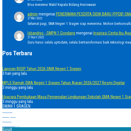
Bisa menemui Wakil Kepala Bidang Kesiswaan.
admin
mengenai
PENERIMAN PESERTA DIDIK BARU (PPDB) SM
27 Mei 2022
Selamat pagi, SMA Negeri 1 Sragen siap menerima. Mohon berkonsult
Isbandiyo - SMPN 1 Gondang
mengenai
Inspirasi Cerita Ibu 
27 April 2022
Guru harus selalu uptodate, selalu bertransformasi baik teknologi ma
Pos Terbaru
Laporan BOSP Tahun 2026 SMA Negeri 1 Sragen
3 hari yang lalu
MPLS Ramah SMA Negeri 1 Sragen Tahun Ajaran 2026/2027 Resmi Digelar
3 minggu yang lalu
Upacara Pembukaan Masa Pengenalan Lingkungan Sekolah SMA Negeri 1 Sra
3 minggu yang lalu
SMAN 1 SRAGEN
Home
Telepon
Email
WhatsApp
Scroll