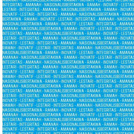
AMANAH - NASIONALIS
BERTAKWA - RAMAH - INOVATIF - LESTARI - INTEGRIT
INTEGRITAS - AMANAH - NASIONALIS
BERTAKWA - RAMAH - INOVATIF - LESTAR
LESTARI - INTEGRITAS - AMANAH - NASIONALIS
BERTAKWA - RAMAH - INOVATIF
INOVATIF - LESTARI - INTEGRITAS - AMANAH - NASIONALIS
BERTAKWA - RAMAH 
BERTAKWA - RAMAH - INOVATIF - LESTARI - INTEGRITAS - AMANAH - NASIONA
NASIONALIS
BERTAKWA - RAMAH - INOVATIF - LESTARI - INTEGRITAS - AMANA
AMANAH - NASIONALIS
BERTAKWA - RAMAH - INOVATIF - LESTARI - INTEGRIT
INTEGRITAS - AMANAH - NASIONALIS
BERTAKWA - RAMAH - INOVATIF - LESTAR
LESTARI - INTEGRITAS - AMANAH - NASIONALIS
BERTAKWA - RAMAH - INOVATIF
INOVATIF - LESTARI - INTEGRITAS - AMANAH - NASIONALIS
BERTAKWA - RAMAH 
RAMAH - INOVATIF - LESTARI - INTEGRITAS - AMANAH - NASIONALIS
BERTAKWA 
NASIONALIS
BERTAKWA - RAMAH - INOVATIF - LESTARI - INTEGRITAS - AMANA
AMANAH - NASIONALIS
BERTAKWA - RAMAH - INOVATIF - LESTARI - INTEGRIT
INTEGRITAS - AMANAH - NASIONALIS
BERTAKWA - RAMAH - INOVATIF - LESTAR
LESTARI - INTEGRITAS - AMANAH - NASIONALIS
BERTAKWA - RAMAH - INOVATIF
INOVATIF - LESTARI - INTEGRITAS - AMANAH - NASIONALIS
BERTAKWA - RAMAH 
RAMAH - INOVATIF - LESTARI - INTEGRITAS - AMANAH - NASIONALIS
BERTAKWA 
NASIONALIS
BERTAKWA - RAMAH - INOVATIF - LESTARI - INTEGRITAS - AMANA
AMANAH - NASIONALIS
BERTAKWA - RAMAH - INOVATIF - LESTARI - INTEGRIT
INTEGRITAS - AMANAH - NASIONALIS
BERTAKWA - RAMAH - INOVATIF - LESTAR
LESTARI - INTEGRITAS - AMANAH - NASIONALIS
BERTAKWA - RAMAH - INOVATIF
INOVATIF - LESTARI - INTEGRITAS - AMANAH - NASIONALIS
BERTAKWA - RAMAH 
RAMAH - INOVATIF - LESTARI - INTEGRITAS - AMANAH - NASIONALIS
BERTAKWA 
NASIONALIS
BERTAKWA - RAMAH - INOVATIF - LESTARI - INTEGRITAS - AMANA
AMANAH - NASIONALIS
BERTAKWA - RAMAH - INOVATIF - LESTARI - INTEGRIT
INTEGRITAS - AMANAH - NASIONALIS
BERTAKWA - RAMAH - INOVATIF - LESTAR
LESTARI - INTEGRITAS - AMANAH - NASIONALIS
BERTAKWA - RAMAH - INOVATIF
INOVATIF - LESTARI - INTEGRITAS - AMANAH - NASIONALIS
BERTAKWA - RAMAH 