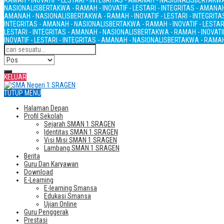
RAMAH - INOVATIF - LESTARI - INTEGRITAS - AMANAH - NASIONALIS
BERTAKWA 
NASIONALIS
BERTAKWA - RAMAH - INOVATIF - LESTARI - INTEGRITAS - AMANA
AMANAH - NASIONALIS
BERTAKWA - RAMAH - INOVATIF - LESTARI - INTEGRIT
INTEGRITAS - AMANAH - NASIONALIS
BERTAKWA - RAMAH - INOVATIF - LESTAR
LESTARI - INTEGRITAS - AMANAH - NASIONALIS
BERTAKWA - RAMAH - INOVATIF
INOVATIF - LESTARI - INTEGRITAS - AMANAH - NASIONALIS
BERTAKWA - RAMAH 
KELUAR
TUTUP MENU
Halaman Depan
Profil Sekolah
Sejarah SMAN 1 SRAGEN
Identitas SMAN 1 SRAGEN
Visi Misi SMAN 1 SRAGEN
Lambang SMAN 1 SRAGEN
Berita
Guru Dan Karyawan
Download
E-Learning
E-learning Smansa
Edukasi Smansa
Ujian Online
Guru Penggerak
Prestasi