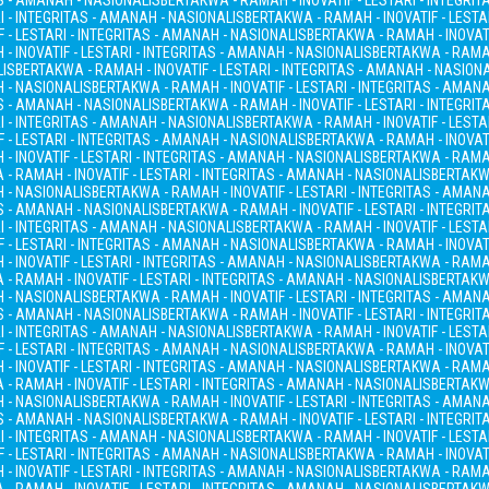
AS - AMANAH - NASIONALIS
BERTAKWA - RAMAH - INOVATIF - LESTARI - INTEGRI
I - INTEGRITAS - AMANAH - NASIONALIS
BERTAKWA - RAMAH - INOVATIF - LESTA
 - LESTARI - INTEGRITAS - AMANAH - NASIONALIS
BERTAKWA - RAMAH - INOVATI
- INOVATIF - LESTARI - INTEGRITAS - AMANAH - NASIONALIS
BERTAKWA - RAMAH
LIS
BERTAKWA - RAMAH - INOVATIF - LESTARI - INTEGRITAS - AMANAH - NASION
H - NASIONALIS
BERTAKWA - RAMAH - INOVATIF - LESTARI - INTEGRITAS - AMAN
AS - AMANAH - NASIONALIS
BERTAKWA - RAMAH - INOVATIF - LESTARI - INTEGRI
I - INTEGRITAS - AMANAH - NASIONALIS
BERTAKWA - RAMAH - INOVATIF - LESTA
 - LESTARI - INTEGRITAS - AMANAH - NASIONALIS
BERTAKWA - RAMAH - INOVATI
- INOVATIF - LESTARI - INTEGRITAS - AMANAH - NASIONALIS
BERTAKWA - RAMAH
- RAMAH - INOVATIF - LESTARI - INTEGRITAS - AMANAH - NASIONALIS
BERTAKWA
H - NASIONALIS
BERTAKWA - RAMAH - INOVATIF - LESTARI - INTEGRITAS - AMAN
AS - AMANAH - NASIONALIS
BERTAKWA - RAMAH - INOVATIF - LESTARI - INTEGRI
I - INTEGRITAS - AMANAH - NASIONALIS
BERTAKWA - RAMAH - INOVATIF - LESTA
 - LESTARI - INTEGRITAS - AMANAH - NASIONALIS
BERTAKWA - RAMAH - INOVATI
- INOVATIF - LESTARI - INTEGRITAS - AMANAH - NASIONALIS
BERTAKWA - RAMAH
- RAMAH - INOVATIF - LESTARI - INTEGRITAS - AMANAH - NASIONALIS
BERTAKWA
H - NASIONALIS
BERTAKWA - RAMAH - INOVATIF - LESTARI - INTEGRITAS - AMAN
AS - AMANAH - NASIONALIS
BERTAKWA - RAMAH - INOVATIF - LESTARI - INTEGRI
I - INTEGRITAS - AMANAH - NASIONALIS
BERTAKWA - RAMAH - INOVATIF - LESTA
 - LESTARI - INTEGRITAS - AMANAH - NASIONALIS
BERTAKWA - RAMAH - INOVATI
- INOVATIF - LESTARI - INTEGRITAS - AMANAH - NASIONALIS
BERTAKWA - RAMAH
- RAMAH - INOVATIF - LESTARI - INTEGRITAS - AMANAH - NASIONALIS
BERTAKWA
H - NASIONALIS
BERTAKWA - RAMAH - INOVATIF - LESTARI - INTEGRITAS - AMAN
AS - AMANAH - NASIONALIS
BERTAKWA - RAMAH - INOVATIF - LESTARI - INTEGRI
I - INTEGRITAS - AMANAH - NASIONALIS
BERTAKWA - RAMAH - INOVATIF - LESTA
 - LESTARI - INTEGRITAS - AMANAH - NASIONALIS
BERTAKWA - RAMAH - INOVATI
- INOVATIF - LESTARI - INTEGRITAS - AMANAH - NASIONALIS
BERTAKWA - RAMAH