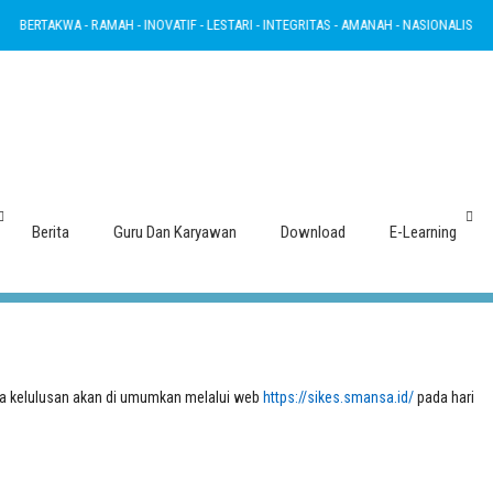
ERTAKWA - RAMAH - INOVATIF - LESTARI - INTEGRITAS - AMANAH - NASIONALIS
 Kelulusan Siswa Kelas XII SMA Nege
Berita
Guru Dan Karyawan
Download
E-Learning
a kelulusan akan di umumkan melalui web
https://sikes.smansa.id/
pada hari