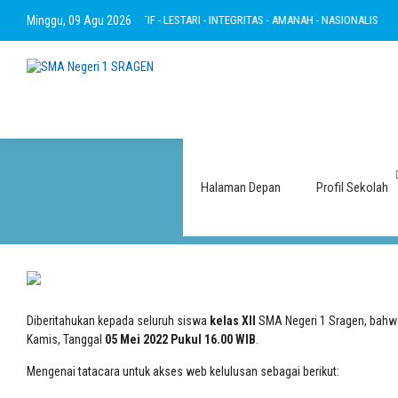
RTAKWA - RAMAH - INOVATIF - LESTARI - INTEGRITAS - AMANAH - NASIONALIS
Minggu, 09 Agu 2026
B
Pengumuman
Halaman Depan
Profil Sekolah
Diberitahukan kepada seluruh siswa
kelas XII
SMA Negeri 1 Sragen, bahw
Kamis, Tanggal
05 Mei 2022 Pukul 16.00 WIB
.
Mengenai tatacara untuk akses web kelulusan sebagai berikut: