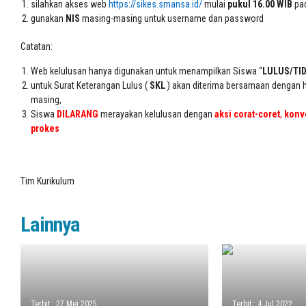
silahkan akses web
https://sikes.smansa.id/
mulai
pukul 16.00 WIB
pad
gunakan
NIS
masing-masing untuk username dan password
Catatan:
Web kelulusan hanya digunakan untuk menampilkan Siswa “
LULUS/TI
untuk Surat Keterangan Lulus (
SKL
) akan diterima bersamaan dengan 
masing,
Siswa
DILARANG
merayakan kelulusan dengan
aksi corat-coret
,
konv
prokes
Tim Kurikulum
Lainnya
Terbit : 27 Mei 2025
Terbit : 4 Jul 2022