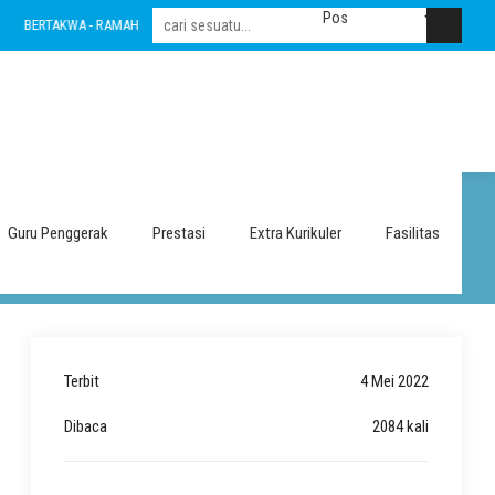
BERTAKWA - RAMAH - INOVATIF - LESTARI - INTEGRITAS - AMANAH - NASIONALIS
ri 1 Sragen
Guru Penggerak
Prestasi
Extra Kurikuler
Fasilitas
Terbit
4 Mei 2022
Dibaca
2084 kali