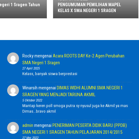
geri 1 Sragen Tahun
PENGUMUMAN PEMILIHAN MAPEL
KELAS X SMA NEGERI 1 SRAGEN
Rocky
mengenai
Acara ROOTS DAY Ke-2 Agen Perubahan
SMA Negeri 1 Sragen
27 April 2025
Kelass, banyak siswa berprestasi
Winarsih
mengenai
DIMAS WIDHI ALUMNI SMA NEGERI 1
SRAGEN YANG MENJADI TARUNA AKMIL
5 Oktober 2022
Mantap keren poll smoga putra sy nyusul juga ke Akmil ya mas
Dimas...bravo akmil
admin
mengenai
PENERIMAN PESERTA DIDIK BARU (PPDB)
SMA NEGERI 1 SRAGEN TAHUN PELAJARAN 2014/2015
27 Mei 2022