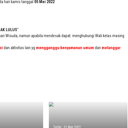
a hari kamis tanggal
05 Mei 2022
DAK LULUS
“
hari Wisuda, namun apabila mendesak dapat menghubungi Wali kelas masing
oi
dan aktivitas lain yg
mengganggu
kenyamanan
umum
dan
melanggar
Terbit : 31 Mei 2022