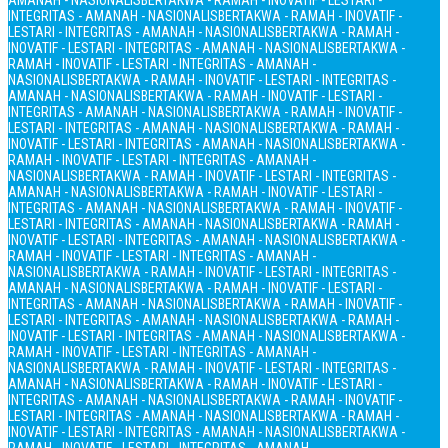
AMANAH - NASIONALIS
BERTAKWA - RAMAH - INOVATIF - LESTARI -
INTEGRITAS - AMANAH - NASIONALIS
BERTAKWA - RAMAH - INOVATIF -
LESTARI - INTEGRITAS - AMANAH - NASIONALIS
BERTAKWA - RAMAH -
INOVATIF - LESTARI - INTEGRITAS - AMANAH - NASIONALIS
BERTAKWA -
RAMAH - INOVATIF - LESTARI - INTEGRITAS - AMANAH -
NASIONALIS
BERTAKWA - RAMAH - INOVATIF - LESTARI - INTEGRITAS -
AMANAH - NASIONALIS
BERTAKWA - RAMAH - INOVATIF - LESTARI -
INTEGRITAS - AMANAH - NASIONALIS
BERTAKWA - RAMAH - INOVATIF -
LESTARI - INTEGRITAS - AMANAH - NASIONALIS
BERTAKWA - RAMAH -
INOVATIF - LESTARI - INTEGRITAS - AMANAH - NASIONALIS
BERTAKWA -
RAMAH - INOVATIF - LESTARI - INTEGRITAS - AMANAH -
NASIONALIS
BERTAKWA - RAMAH - INOVATIF - LESTARI - INTEGRITAS -
AMANAH - NASIONALIS
BERTAKWA - RAMAH - INOVATIF - LESTARI -
INTEGRITAS - AMANAH - NASIONALIS
BERTAKWA - RAMAH - INOVATIF -
LESTARI - INTEGRITAS - AMANAH - NASIONALIS
BERTAKWA - RAMAH -
INOVATIF - LESTARI - INTEGRITAS - AMANAH - NASIONALIS
BERTAKWA -
RAMAH - INOVATIF - LESTARI - INTEGRITAS - AMANAH -
NASIONALIS
BERTAKWA - RAMAH - INOVATIF - LESTARI - INTEGRITAS -
AMANAH - NASIONALIS
BERTAKWA - RAMAH - INOVATIF - LESTARI -
INTEGRITAS - AMANAH - NASIONALIS
BERTAKWA - RAMAH - INOVATIF -
LESTARI - INTEGRITAS - AMANAH - NASIONALIS
BERTAKWA - RAMAH -
INOVATIF - LESTARI - INTEGRITAS - AMANAH - NASIONALIS
BERTAKWA -
RAMAH - INOVATIF - LESTARI - INTEGRITAS - AMANAH -
NASIONALIS
BERTAKWA - RAMAH - INOVATIF - LESTARI - INTEGRITAS -
AMANAH - NASIONALIS
BERTAKWA - RAMAH - INOVATIF - LESTARI -
INTEGRITAS - AMANAH - NASIONALIS
BERTAKWA - RAMAH - INOVATIF -
LESTARI - INTEGRITAS - AMANAH - NASIONALIS
BERTAKWA - RAMAH -
INOVATIF - LESTARI - INTEGRITAS - AMANAH - NASIONALIS
BERTAKWA -