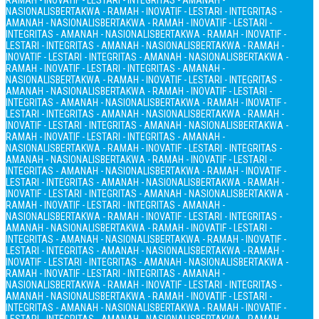
RAMAH - INOVATIF - LESTARI - INTEGRITAS - AMANAH -
NASIONALIS
BERTAKWA - RAMAH - INOVATIF - LESTARI - INTEGRITAS -
AMANAH - NASIONALIS
BERTAKWA - RAMAH - INOVATIF - LESTARI -
INTEGRITAS - AMANAH - NASIONALIS
BERTAKWA - RAMAH - INOVATIF -
LESTARI - INTEGRITAS - AMANAH - NASIONALIS
BERTAKWA - RAMAH -
INOVATIF - LESTARI - INTEGRITAS - AMANAH - NASIONALIS
BERTAKWA -
RAMAH - INOVATIF - LESTARI - INTEGRITAS - AMANAH -
NASIONALIS
BERTAKWA - RAMAH - INOVATIF - LESTARI - INTEGRITAS -
AMANAH - NASIONALIS
BERTAKWA - RAMAH - INOVATIF - LESTARI -
INTEGRITAS - AMANAH - NASIONALIS
BERTAKWA - RAMAH - INOVATIF -
LESTARI - INTEGRITAS - AMANAH - NASIONALIS
BERTAKWA - RAMAH -
INOVATIF - LESTARI - INTEGRITAS - AMANAH - NASIONALIS
BERTAKWA -
RAMAH - INOVATIF - LESTARI - INTEGRITAS - AMANAH -
NASIONALIS
BERTAKWA - RAMAH - INOVATIF - LESTARI - INTEGRITAS -
AMANAH - NASIONALIS
BERTAKWA - RAMAH - INOVATIF - LESTARI -
INTEGRITAS - AMANAH - NASIONALIS
BERTAKWA - RAMAH - INOVATIF -
LESTARI - INTEGRITAS - AMANAH - NASIONALIS
BERTAKWA - RAMAH -
INOVATIF - LESTARI - INTEGRITAS - AMANAH - NASIONALIS
BERTAKWA -
RAMAH - INOVATIF - LESTARI - INTEGRITAS - AMANAH -
NASIONALIS
BERTAKWA - RAMAH - INOVATIF - LESTARI - INTEGRITAS -
AMANAH - NASIONALIS
BERTAKWA - RAMAH - INOVATIF - LESTARI -
INTEGRITAS - AMANAH - NASIONALIS
BERTAKWA - RAMAH - INOVATIF -
LESTARI - INTEGRITAS - AMANAH - NASIONALIS
BERTAKWA - RAMAH -
INOVATIF - LESTARI - INTEGRITAS - AMANAH - NASIONALIS
BERTAKWA -
RAMAH - INOVATIF - LESTARI - INTEGRITAS - AMANAH -
NASIONALIS
BERTAKWA - RAMAH - INOVATIF - LESTARI - INTEGRITAS -
AMANAH - NASIONALIS
BERTAKWA - RAMAH - INOVATIF - LESTARI -
INTEGRITAS - AMANAH - NASIONALIS
BERTAKWA - RAMAH - INOVATIF -