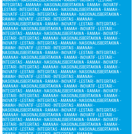
AMANAH - NASIONALIS
BERTAKWA - RAMAH - INOVATIF - LESTARI -
INTEGRITAS - AMANAH - NASIONALIS
BERTAKWA - RAMAH - INOVATIF -
LESTARI - INTEGRITAS - AMANAH - NASIONALIS
BERTAKWA - RAMAH -
INOVATIF - LESTARI - INTEGRITAS - AMANAH - NASIONALIS
BERTAKWA -
RAMAH - INOVATIF - LESTARI - INTEGRITAS - AMANAH -
NASIONALIS
BERTAKWA - RAMAH - INOVATIF - LESTARI - INTEGRITAS -
AMANAH - NASIONALIS
BERTAKWA - RAMAH - INOVATIF - LESTARI -
INTEGRITAS - AMANAH - NASIONALIS
BERTAKWA - RAMAH - INOVATIF -
LESTARI - INTEGRITAS - AMANAH - NASIONALIS
BERTAKWA - RAMAH -
INOVATIF - LESTARI - INTEGRITAS - AMANAH - NASIONALIS
BERTAKWA -
RAMAH - INOVATIF - LESTARI - INTEGRITAS - AMANAH -
NASIONALIS
BERTAKWA - RAMAH - INOVATIF - LESTARI - INTEGRITAS -
AMANAH - NASIONALIS
BERTAKWA - RAMAH - INOVATIF - LESTARI -
INTEGRITAS - AMANAH - NASIONALIS
BERTAKWA - RAMAH - INOVATIF -
LESTARI - INTEGRITAS - AMANAH - NASIONALIS
BERTAKWA - RAMAH -
INOVATIF - LESTARI - INTEGRITAS - AMANAH - NASIONALIS
BERTAKWA -
RAMAH - INOVATIF - LESTARI - INTEGRITAS - AMANAH -
NASIONALIS
BERTAKWA - RAMAH - INOVATIF - LESTARI - INTEGRITAS -
AMANAH - NASIONALIS
BERTAKWA - RAMAH - INOVATIF - LESTARI -
INTEGRITAS - AMANAH - NASIONALIS
BERTAKWA - RAMAH - INOVATIF -
LESTARI - INTEGRITAS - AMANAH - NASIONALIS
BERTAKWA - RAMAH -
INOVATIF - LESTARI - INTEGRITAS - AMANAH - NASIONALIS
BERTAKWA -
RAMAH - INOVATIF - LESTARI - INTEGRITAS - AMANAH -
NASIONALIS
BERTAKWA - RAMAH - INOVATIF - LESTARI - INTEGRITAS -
AMANAH - NASIONALIS
BERTAKWA - RAMAH - INOVATIF - LESTARI -
INTEGRITAS - AMANAH - NASIONALIS
BERTAKWA - RAMAH - INOVATIF -
LESTARI - INTEGRITAS - AMANAH - NASIONALIS
BERTAKWA - RAMAH -
INOVATIF - LESTARI - INTEGRITAS - AMANAH - NASIONALIS
BERTAKWA -