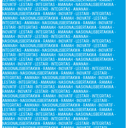
LESTARI - INTEGRITAS - AMANAH - NASIONALIS
BERTAKWA - RAMAH -
INOVATIF - LESTARI - INTEGRITAS - AMANAH - NASIONALIS
BERTAKWA -
RAMAH - INOVATIF - LESTARI - INTEGRITAS - AMANAH -
NASIONALIS
BERTAKWA - RAMAH - INOVATIF - LESTARI - INTEGRITAS -
AMANAH - NASIONALIS
BERTAKWA - RAMAH - INOVATIF - LESTARI -
INTEGRITAS - AMANAH - NASIONALIS
BERTAKWA - RAMAH - INOVATIF -
LESTARI - INTEGRITAS - AMANAH - NASIONALIS
BERTAKWA - RAMAH -
INOVATIF - LESTARI - INTEGRITAS - AMANAH - NASIONALIS
BERTAKWA -
RAMAH - INOVATIF - LESTARI - INTEGRITAS - AMANAH -
NASIONALIS
BERTAKWA - RAMAH - INOVATIF - LESTARI - INTEGRITAS -
AMANAH - NASIONALIS
BERTAKWA - RAMAH - INOVATIF - LESTARI -
INTEGRITAS - AMANAH - NASIONALIS
BERTAKWA - RAMAH - INOVATIF -
LESTARI - INTEGRITAS - AMANAH - NASIONALIS
BERTAKWA - RAMAH -
INOVATIF - LESTARI - INTEGRITAS - AMANAH - NASIONALIS
BERTAKWA -
RAMAH - INOVATIF - LESTARI - INTEGRITAS - AMANAH -
NASIONALIS
BERTAKWA - RAMAH - INOVATIF - LESTARI - INTEGRITAS -
AMANAH - NASIONALIS
BERTAKWA - RAMAH - INOVATIF - LESTARI -
INTEGRITAS - AMANAH - NASIONALIS
BERTAKWA - RAMAH - INOVATIF -
LESTARI - INTEGRITAS - AMANAH - NASIONALIS
BERTAKWA - RAMAH -
INOVATIF - LESTARI - INTEGRITAS - AMANAH - NASIONALIS
BERTAKWA -
RAMAH - INOVATIF - LESTARI - INTEGRITAS - AMANAH -
NASIONALIS
BERTAKWA - RAMAH - INOVATIF - LESTARI - INTEGRITAS -
AMANAH - NASIONALIS
BERTAKWA - RAMAH - INOVATIF - LESTARI -
INTEGRITAS - AMANAH - NASIONALIS
BERTAKWA - RAMAH - INOVATIF -
LESTARI - INTEGRITAS - AMANAH - NASIONALIS
BERTAKWA - RAMAH -
INOVATIF - LESTARI - INTEGRITAS - AMANAH - NASIONALIS
BERTAKWA -
RAMAH - INOVATIF - LESTARI - INTEGRITAS - AMANAH -
NASIONALIS
BERTAKWA - RAMAH - INOVATIF - LESTARI - INTEGRITAS -