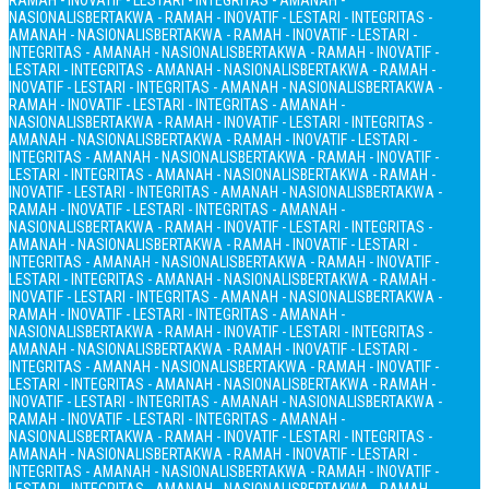
RAMAH - INOVATIF - LESTARI - INTEGRITAS - AMANAH -
NASIONALIS
BERTAKWA - RAMAH - INOVATIF - LESTARI - INTEGRITAS -
AMANAH - NASIONALIS
BERTAKWA - RAMAH - INOVATIF - LESTARI -
INTEGRITAS - AMANAH - NASIONALIS
BERTAKWA - RAMAH - INOVATIF -
LESTARI - INTEGRITAS - AMANAH - NASIONALIS
BERTAKWA - RAMAH -
INOVATIF - LESTARI - INTEGRITAS - AMANAH - NASIONALIS
BERTAKWA -
RAMAH - INOVATIF - LESTARI - INTEGRITAS - AMANAH -
NASIONALIS
BERTAKWA - RAMAH - INOVATIF - LESTARI - INTEGRITAS -
AMANAH - NASIONALIS
BERTAKWA - RAMAH - INOVATIF - LESTARI -
INTEGRITAS - AMANAH - NASIONALIS
BERTAKWA - RAMAH - INOVATIF -
LESTARI - INTEGRITAS - AMANAH - NASIONALIS
BERTAKWA - RAMAH -
INOVATIF - LESTARI - INTEGRITAS - AMANAH - NASIONALIS
BERTAKWA -
RAMAH - INOVATIF - LESTARI - INTEGRITAS - AMANAH -
NASIONALIS
BERTAKWA - RAMAH - INOVATIF - LESTARI - INTEGRITAS -
AMANAH - NASIONALIS
BERTAKWA - RAMAH - INOVATIF - LESTARI -
INTEGRITAS - AMANAH - NASIONALIS
BERTAKWA - RAMAH - INOVATIF -
LESTARI - INTEGRITAS - AMANAH - NASIONALIS
BERTAKWA - RAMAH -
INOVATIF - LESTARI - INTEGRITAS - AMANAH - NASIONALIS
BERTAKWA -
RAMAH - INOVATIF - LESTARI - INTEGRITAS - AMANAH -
NASIONALIS
BERTAKWA - RAMAH - INOVATIF - LESTARI - INTEGRITAS -
AMANAH - NASIONALIS
BERTAKWA - RAMAH - INOVATIF - LESTARI -
INTEGRITAS - AMANAH - NASIONALIS
BERTAKWA - RAMAH - INOVATIF -
LESTARI - INTEGRITAS - AMANAH - NASIONALIS
BERTAKWA - RAMAH -
INOVATIF - LESTARI - INTEGRITAS - AMANAH - NASIONALIS
BERTAKWA -
RAMAH - INOVATIF - LESTARI - INTEGRITAS - AMANAH -
NASIONALIS
BERTAKWA - RAMAH - INOVATIF - LESTARI - INTEGRITAS -
AMANAH - NASIONALIS
BERTAKWA - RAMAH - INOVATIF - LESTARI -
INTEGRITAS - AMANAH - NASIONALIS
BERTAKWA - RAMAH - INOVATIF -