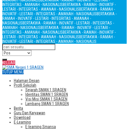
AMANAH - NASIONALIS
BERTAKWA - RAMAH - INOVATIF - LESTARI -
INTEGRITAS - AMANAH - NASIONALIS
BERTAKWA - RAMAH - INOVATIF -
LESTARI - INTEGRITAS - AMANAH - NASIONALIS
BERTAKWA - RAMAH -
INOVATIF - LESTARI - INTEGRITAS - AMANAH - NASIONALIS
BERTAKWA -
RAMAH - INOVATIF - LESTARI - INTEGRITAS - AMANAH -
NASIONALIS
BERTAKWA - RAMAH - INOVATIF - LESTARI - INTEGRITAS -
AMANAH - NASIONALIS
BERTAKWA - RAMAH - INOVATIF - LESTARI -
INTEGRITAS - AMANAH - NASIONALIS
BERTAKWA - RAMAH - INOVATIF -
LESTARI - INTEGRITAS - AMANAH - NASIONALIS
BERTAKWA - RAMAH -
INOVATIF - LESTARI - INTEGRITAS - AMANAH - NASIONALIS
KELUAR
TUTUP MENU
Halaman Depan
Profil Sekolah
Sejarah SMAN 1 SRAGEN
Identitas SMAN 1 SRAGEN
Visi Misi SMAN 1 SRAGEN
Lambang SMAN 1 SRAGEN
Berita
Guru Dan Karyawan
Download
E-Learning
E-learning Smansa