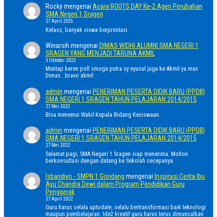
Rocky
mengenai
Acara ROOTS DAY Ke-2 Agen Perubahan
SMA Negeri 1 Sragen
27 April 2025
Kelass, banyak siswa berprestasi
Winarsih
mengenai
DIMAS WIDHI ALUMNI SMA NEGERI 1
SRAGEN YANG MENJADI TARUNA AKMIL
5 Oktober 2022
Mantap keren poll smoga putra sy nyusul juga ke Akmil ya mas
Dimas...bravo akmil
admin
mengenai
PENERIMAN PESERTA DIDIK BARU (PPDB)
SMA NEGERI 1 SRAGEN TAHUN PELAJARAN 2014/2015
27 Mei 2022
Bisa menemui Wakil Kepala Bidang Kesiswaan.
admin
mengenai
PENERIMAN PESERTA DIDIK BARU (PPDB)
SMA NEGERI 1 SRAGEN TAHUN PELAJARAN 2014/2015
27 Mei 2022
Selamat pagi, SMA Negeri 1 Sragen siap menerima. Mohon
berkonsultasi dengan datang ke Sekolah secepanya.
Isbandiyo - SMPN 1 Gondang
mengenai
Inspirasi Cerita Ibu
Ayu Chandra Dewi dalam Program Pendidikan Guru
Penggerak
27 April 2022
Guru harus selalu uptodate, selalu bertransformasi baik teknologi
maupun pembelajaran. Ide2 kreatif guru harus terus dimunculkan