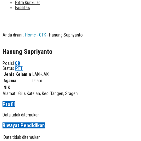
Extra Kurikuler
Fasilitas
Hanung Supriyanto
Anda disini :
Home
-
GTK
- Hanung Supriyanto
Hanung Supriyanto
Posisi
OB
Status
PTT
Jenis Kelamin
LAKI-LAKI
Agama
Islam
NIK
Alamat : Gilis Katelan, Kec. Tangen, Sragen
Profil
Data tidak ditemukan
Riwayat Pendidikan
Data tidak ditemukan