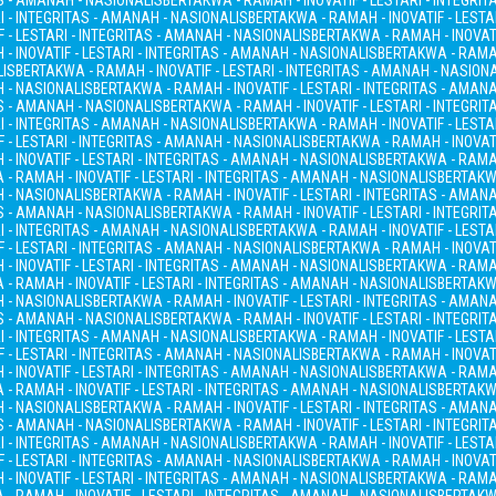
AS - AMANAH - NASIONALIS
BERTAKWA - RAMAH - INOVATIF - LESTARI - INTEGRI
I - INTEGRITAS - AMANAH - NASIONALIS
BERTAKWA - RAMAH - INOVATIF - LESTA
 - LESTARI - INTEGRITAS - AMANAH - NASIONALIS
BERTAKWA - RAMAH - INOVATI
- INOVATIF - LESTARI - INTEGRITAS - AMANAH - NASIONALIS
BERTAKWA - RAMAH
LIS
BERTAKWA - RAMAH - INOVATIF - LESTARI - INTEGRITAS - AMANAH - NASION
H - NASIONALIS
BERTAKWA - RAMAH - INOVATIF - LESTARI - INTEGRITAS - AMAN
AS - AMANAH - NASIONALIS
BERTAKWA - RAMAH - INOVATIF - LESTARI - INTEGRI
I - INTEGRITAS - AMANAH - NASIONALIS
BERTAKWA - RAMAH - INOVATIF - LESTA
 - LESTARI - INTEGRITAS - AMANAH - NASIONALIS
BERTAKWA - RAMAH - INOVATI
- INOVATIF - LESTARI - INTEGRITAS - AMANAH - NASIONALIS
BERTAKWA - RAMAH
- RAMAH - INOVATIF - LESTARI - INTEGRITAS - AMANAH - NASIONALIS
BERTAKWA
H - NASIONALIS
BERTAKWA - RAMAH - INOVATIF - LESTARI - INTEGRITAS - AMAN
AS - AMANAH - NASIONALIS
BERTAKWA - RAMAH - INOVATIF - LESTARI - INTEGRI
I - INTEGRITAS - AMANAH - NASIONALIS
BERTAKWA - RAMAH - INOVATIF - LESTA
 - LESTARI - INTEGRITAS - AMANAH - NASIONALIS
BERTAKWA - RAMAH - INOVATI
- INOVATIF - LESTARI - INTEGRITAS - AMANAH - NASIONALIS
BERTAKWA - RAMAH
- RAMAH - INOVATIF - LESTARI - INTEGRITAS - AMANAH - NASIONALIS
BERTAKWA
H - NASIONALIS
BERTAKWA - RAMAH - INOVATIF - LESTARI - INTEGRITAS - AMAN
AS - AMANAH - NASIONALIS
BERTAKWA - RAMAH - INOVATIF - LESTARI - INTEGRI
I - INTEGRITAS - AMANAH - NASIONALIS
BERTAKWA - RAMAH - INOVATIF - LESTA
 - LESTARI - INTEGRITAS - AMANAH - NASIONALIS
BERTAKWA - RAMAH - INOVATI
- INOVATIF - LESTARI - INTEGRITAS - AMANAH - NASIONALIS
BERTAKWA - RAMAH
- RAMAH - INOVATIF - LESTARI - INTEGRITAS - AMANAH - NASIONALIS
BERTAKWA
H - NASIONALIS
BERTAKWA - RAMAH - INOVATIF - LESTARI - INTEGRITAS - AMAN
AS - AMANAH - NASIONALIS
BERTAKWA - RAMAH - INOVATIF - LESTARI - INTEGRI
I - INTEGRITAS - AMANAH - NASIONALIS
BERTAKWA - RAMAH - INOVATIF - LESTA
 - LESTARI - INTEGRITAS - AMANAH - NASIONALIS
BERTAKWA - RAMAH - INOVATI
- INOVATIF - LESTARI - INTEGRITAS - AMANAH - NASIONALIS
BERTAKWA - RAMAH