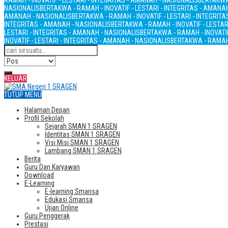
RAMAH - INOVATIF - LESTARI - INTEGRITAS - AMANAH - NASIONALIS
BERTAKWA 
NASIONALIS
BERTAKWA - RAMAH - INOVATIF - LESTARI - INTEGRITAS - AMANA
AMANAH - NASIONALIS
BERTAKWA - RAMAH - INOVATIF - LESTARI - INTEGRIT
INTEGRITAS - AMANAH - NASIONALIS
BERTAKWA - RAMAH - INOVATIF - LESTAR
LESTARI - INTEGRITAS - AMANAH - NASIONALIS
BERTAKWA - RAMAH - INOVATIF
INOVATIF - LESTARI - INTEGRITAS - AMANAH - NASIONALIS
BERTAKWA - RAMAH 
KELUAR
TUTUP MENU
Halaman Depan
Profil Sekolah
Sejarah SMAN 1 SRAGEN
Identitas SMAN 1 SRAGEN
Visi Misi SMAN 1 SRAGEN
Lambang SMAN 1 SRAGEN
Berita
Guru Dan Karyawan
Download
E-Learning
E-learning Smansa
Edukasi Smansa
Ujian Online
Guru Penggerak
Prestasi