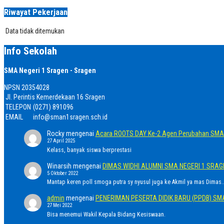
Riwayat Pekerjaan
Data tidak ditemukan
Info Sekolah
SMA Negeri 1 Sragen - Sragen
NPSN
20354028
Jl. Perintis Kemerdekaan 16 Sragen
TELEPON
(0271) 891096
EMAIL
info@sman1sragen.sch.id
Rocky
mengenai
Acara ROOTS DAY Ke-2 Agen Perubahan SMA 
27 April 2025
Kelass, banyak siswa berprestasi
Winarsih
mengenai
DIMAS WIDHI ALUMNI SMA NEGERI 1 SRA
5 Oktober 2022
Mantap keren poll smoga putra sy nyusul juga ke Akmil ya mas Dimas..
admin
mengenai
PENERIMAN PESERTA DIDIK BARU (PPDB) SM
27 Mei 2022
Bisa menemui Wakil Kepala Bidang Kesiswaan.