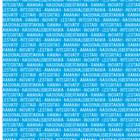
AMANAH - NASIONALIS
BERTAKWA - RAMAH - INOVATIF - LESTARI - INTEGRIT
INTEGRITAS - AMANAH - NASIONALIS
BERTAKWA - RAMAH - INOVATIF - LESTAR
LESTARI - INTEGRITAS - AMANAH - NASIONALIS
BERTAKWA - RAMAH - INOVATIF
INOVATIF - LESTARI - INTEGRITAS - AMANAH - NASIONALIS
BERTAKWA - RAMAH 
BERTAKWA - RAMAH - INOVATIF - LESTARI - INTEGRITAS - AMANAH - NASIONA
NASIONALIS
BERTAKWA - RAMAH - INOVATIF - LESTARI - INTEGRITAS - AMANA
AMANAH - NASIONALIS
BERTAKWA - RAMAH - INOVATIF - LESTARI - INTEGRIT
INTEGRITAS - AMANAH - NASIONALIS
BERTAKWA - RAMAH - INOVATIF - LESTAR
LESTARI - INTEGRITAS - AMANAH - NASIONALIS
BERTAKWA - RAMAH - INOVATIF
INOVATIF - LESTARI - INTEGRITAS - AMANAH - NASIONALIS
BERTAKWA - RAMAH 
RAMAH - INOVATIF - LESTARI - INTEGRITAS - AMANAH - NASIONALIS
BERTAKWA 
NASIONALIS
BERTAKWA - RAMAH - INOVATIF - LESTARI - INTEGRITAS - AMANA
AMANAH - NASIONALIS
BERTAKWA - RAMAH - INOVATIF - LESTARI - INTEGRIT
INTEGRITAS - AMANAH - NASIONALIS
BERTAKWA - RAMAH - INOVATIF - LESTAR
LESTARI - INTEGRITAS - AMANAH - NASIONALIS
BERTAKWA - RAMAH - INOVATIF
INOVATIF - LESTARI - INTEGRITAS - AMANAH - NASIONALIS
BERTAKWA - RAMAH 
RAMAH - INOVATIF - LESTARI - INTEGRITAS - AMANAH - NASIONALIS
BERTAKWA 
NASIONALIS
BERTAKWA - RAMAH - INOVATIF - LESTARI - INTEGRITAS - AMANA
AMANAH - NASIONALIS
BERTAKWA - RAMAH - INOVATIF - LESTARI - INTEGRIT
INTEGRITAS - AMANAH - NASIONALIS
BERTAKWA - RAMAH - INOVATIF - LESTAR
LESTARI - INTEGRITAS - AMANAH - NASIONALIS
BERTAKWA - RAMAH - INOVATIF
INOVATIF - LESTARI - INTEGRITAS - AMANAH - NASIONALIS
BERTAKWA - RAMAH 
RAMAH - INOVATIF - LESTARI - INTEGRITAS - AMANAH - NASIONALIS
BERTAKWA 
NASIONALIS
BERTAKWA - RAMAH - INOVATIF - LESTARI - INTEGRITAS - AMANA
AMANAH - NASIONALIS
BERTAKWA - RAMAH - INOVATIF - LESTARI - INTEGRIT
INTEGRITAS - AMANAH - NASIONALIS
BERTAKWA - RAMAH - INOVATIF - LESTAR
LESTARI - INTEGRITAS - AMANAH - NASIONALIS
BERTAKWA - RAMAH - INOVATIF
INOVATIF - LESTARI - INTEGRITAS - AMANAH - NASIONALIS
BERTAKWA - RAMAH 