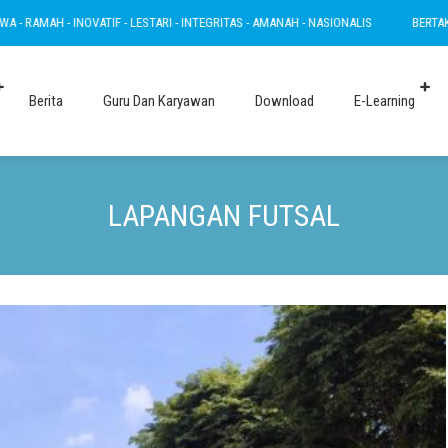
H - INOVATIF - LESTARI - INTEGRITAS - AMANAH - NASIONALIS
BERTAKWA - RAM
Berita
Guru Dan Karyawan
Download
E-Learning
LAPANGAN FUTSAL