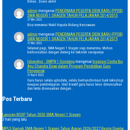
Dimas...bravo akmil
admin
mengenai
PENERIMAN PESERTA DIDIK BARU (PPDB)
SMA NEGERI 1 SRAGEN TAHUN PELAJARAN 2014/2015
27 Mei 2022
Bisa menemui Wakil Kepala Bidang Kesiswaan.
admin
mengenai
PENERIMAN PESERTA DIDIK BARU (PPDB)
SMA NEGERI 1 SRAGEN TAHUN PELAJARAN 2014/2015
27 Mei 2022
Selamat pagi, SMA Negeri 1 Sragen siap menerima. Mohon
berkonsultasi dengan datang ke Sekolah secepanya.
Isbandiyo - SMPN 1 Gondang
mengenai
Inspirasi Cerita Ibu
Ayu Chandra Dewi dalam Program Pendidikan Guru
Penggerak
27 April 2022
Guru harus selalu uptodate, selalu bertransformasi baik teknologi
maupun pembelajaran. Ide2 kreatif guru harus terus dimunculkan
dan tentu disesuaikan dengan…
Pos Terbaru
Laporan BOSP Tahun 2026 SMA Negeri 1 Sragen
3 hari yang lalu
MPLS Ramah SMA Negeri 1 Sragen Tahun Ajaran 2026/2027 Resmi Digelar