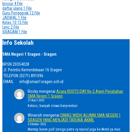
brosur
4 File
daftar ulang
1 File
Guru Penggerak
12 File
JADWAL
1 File
Kelas 10
15 File
Lyric
2 File
SRAGAM
1 File
Info Sekolah
SMA Negeri 1 Sragen - Sragen
NPSN
20354028
Jl. Perintis Kemerdekaan 16 Sragen
TELEPON
(0271) 891096
EMAIL
info@sman1sragen.sch.id
Rocky
mengenai
Acara ROOTS DAY Ke-2 Agen Perubahan
SMA Negeri 1 Sragen
27 April 2025
Kelass, banyak siswa berprestasi
Winarsih
mengenai
DIMAS WIDHI ALUMNI SMA NEGERI 1
SRAGEN YANG MENJADI TARUNA AKMIL
5 Oktober 2022
Mantap keren poll smoga putra sy nyusul juga ke Akmil ya mas