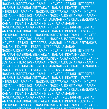
RAMAH - INOVATIF - LESTARI - INTEGRITAS - AMANAH -
NASIONALIS
BERTAKWA - RAMAH - INOVATIF - LESTARI - INTEGRITAS -
AMANAH - NASIONALIS
BERTAKWA - RAMAH - INOVATIF - LESTARI -
INTEGRITAS - AMANAH - NASIONALIS
BERTAKWA - RAMAH - INOVATIF -
LESTARI - INTEGRITAS - AMANAH - NASIONALIS
BERTAKWA - RAMAH -
INOVATIF - LESTARI - INTEGRITAS - AMANAH - NASIONALIS
BERTAKWA -
RAMAH - INOVATIF - LESTARI - INTEGRITAS - AMANAH -
NASIONALIS
BERTAKWA - RAMAH - INOVATIF - LESTARI - INTEGRITAS -
AMANAH - NASIONALIS
BERTAKWA - RAMAH - INOVATIF - LESTARI -
INTEGRITAS - AMANAH - NASIONALIS
BERTAKWA - RAMAH - INOVATIF -
LESTARI - INTEGRITAS - AMANAH - NASIONALIS
BERTAKWA - RAMAH -
INOVATIF - LESTARI - INTEGRITAS - AMANAH - NASIONALIS
BERTAKWA -
RAMAH - INOVATIF - LESTARI - INTEGRITAS - AMANAH -
NASIONALIS
BERTAKWA - RAMAH - INOVATIF - LESTARI - INTEGRITAS -
AMANAH - NASIONALIS
BERTAKWA - RAMAH - INOVATIF - LESTARI -
INTEGRITAS - AMANAH - NASIONALIS
BERTAKWA - RAMAH - INOVATIF -
LESTARI - INTEGRITAS - AMANAH - NASIONALIS
BERTAKWA - RAMAH -
INOVATIF - LESTARI - INTEGRITAS - AMANAH - NASIONALIS
BERTAKWA -
RAMAH - INOVATIF - LESTARI - INTEGRITAS - AMANAH -
NASIONALIS
BERTAKWA - RAMAH - INOVATIF - LESTARI - INTEGRITAS -
AMANAH - NASIONALIS
BERTAKWA - RAMAH - INOVATIF - LESTARI -
INTEGRITAS - AMANAH - NASIONALIS
BERTAKWA - RAMAH - INOVATIF -
LESTARI - INTEGRITAS - AMANAH - NASIONALIS
BERTAKWA - RAMAH -
INOVATIF - LESTARI - INTEGRITAS - AMANAH - NASIONALIS
BERTAKWA -
RAMAH - INOVATIF - LESTARI - INTEGRITAS - AMANAH -
NASIONALIS
BERTAKWA - RAMAH - INOVATIF - LESTARI - INTEGRITAS -
AMANAH - NASIONALIS
BERTAKWA - RAMAH - INOVATIF - LESTARI -
INTEGRITAS - AMANAH - NASIONALIS
BERTAKWA - RAMAH - INOVATIF -