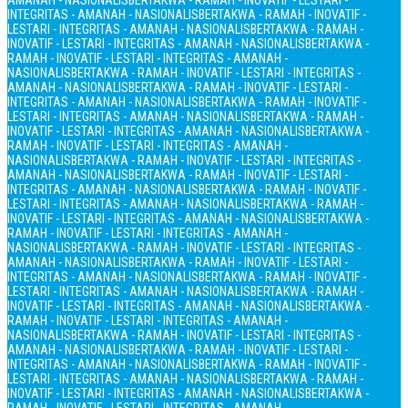
AMANAH - NASIONALIS
BERTAKWA - RAMAH - INOVATIF - LESTARI -
INTEGRITAS - AMANAH - NASIONALIS
BERTAKWA - RAMAH - INOVATIF -
LESTARI - INTEGRITAS - AMANAH - NASIONALIS
BERTAKWA - RAMAH -
INOVATIF - LESTARI - INTEGRITAS - AMANAH - NASIONALIS
BERTAKWA -
RAMAH - INOVATIF - LESTARI - INTEGRITAS - AMANAH -
NASIONALIS
BERTAKWA - RAMAH - INOVATIF - LESTARI - INTEGRITAS -
AMANAH - NASIONALIS
BERTAKWA - RAMAH - INOVATIF - LESTARI -
INTEGRITAS - AMANAH - NASIONALIS
BERTAKWA - RAMAH - INOVATIF -
LESTARI - INTEGRITAS - AMANAH - NASIONALIS
BERTAKWA - RAMAH -
INOVATIF - LESTARI - INTEGRITAS - AMANAH - NASIONALIS
BERTAKWA -
RAMAH - INOVATIF - LESTARI - INTEGRITAS - AMANAH -
NASIONALIS
BERTAKWA - RAMAH - INOVATIF - LESTARI - INTEGRITAS -
AMANAH - NASIONALIS
BERTAKWA - RAMAH - INOVATIF - LESTARI -
INTEGRITAS - AMANAH - NASIONALIS
BERTAKWA - RAMAH - INOVATIF -
LESTARI - INTEGRITAS - AMANAH - NASIONALIS
BERTAKWA - RAMAH -
INOVATIF - LESTARI - INTEGRITAS - AMANAH - NASIONALIS
BERTAKWA -
RAMAH - INOVATIF - LESTARI - INTEGRITAS - AMANAH -
NASIONALIS
BERTAKWA - RAMAH - INOVATIF - LESTARI - INTEGRITAS -
AMANAH - NASIONALIS
BERTAKWA - RAMAH - INOVATIF - LESTARI -
INTEGRITAS - AMANAH - NASIONALIS
BERTAKWA - RAMAH - INOVATIF -
LESTARI - INTEGRITAS - AMANAH - NASIONALIS
BERTAKWA - RAMAH -
INOVATIF - LESTARI - INTEGRITAS - AMANAH - NASIONALIS
BERTAKWA -
RAMAH - INOVATIF - LESTARI - INTEGRITAS - AMANAH -
NASIONALIS
BERTAKWA - RAMAH - INOVATIF - LESTARI - INTEGRITAS -
AMANAH - NASIONALIS
BERTAKWA - RAMAH - INOVATIF - LESTARI -
INTEGRITAS - AMANAH - NASIONALIS
BERTAKWA - RAMAH - INOVATIF -
LESTARI - INTEGRITAS - AMANAH - NASIONALIS
BERTAKWA - RAMAH -
INOVATIF - LESTARI - INTEGRITAS - AMANAH - NASIONALIS
BERTAKWA -