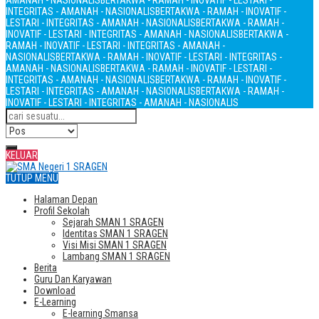
AMANAH - NASIONALIS
BERTAKWA - RAMAH - INOVATIF - LESTARI -
INTEGRITAS - AMANAH - NASIONALIS
BERTAKWA - RAMAH - INOVATIF -
LESTARI - INTEGRITAS - AMANAH - NASIONALIS
BERTAKWA - RAMAH -
INOVATIF - LESTARI - INTEGRITAS - AMANAH - NASIONALIS
BERTAKWA -
RAMAH - INOVATIF - LESTARI - INTEGRITAS - AMANAH -
NASIONALIS
BERTAKWA - RAMAH - INOVATIF - LESTARI - INTEGRITAS -
AMANAH - NASIONALIS
BERTAKWA - RAMAH - INOVATIF - LESTARI -
INTEGRITAS - AMANAH - NASIONALIS
BERTAKWA - RAMAH - INOVATIF -
LESTARI - INTEGRITAS - AMANAH - NASIONALIS
BERTAKWA - RAMAH -
INOVATIF - LESTARI - INTEGRITAS - AMANAH - NASIONALIS
KELUAR
TUTUP MENU
Halaman Depan
Profil Sekolah
Sejarah SMAN 1 SRAGEN
Identitas SMAN 1 SRAGEN
Visi Misi SMAN 1 SRAGEN
Lambang SMAN 1 SRAGEN
Berita
Guru Dan Karyawan
Download
E-Learning
E-learning Smansa