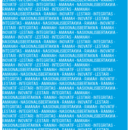
LESTARI - INTEGRITAS - AMANAH - NASIONALIS
BERTAKWA - RAMAH -
INOVATIF - LESTARI - INTEGRITAS - AMANAH - NASIONALIS
BERTAKWA -
RAMAH - INOVATIF - LESTARI - INTEGRITAS - AMANAH -
NASIONALIS
BERTAKWA - RAMAH - INOVATIF - LESTARI - INTEGRITAS -
AMANAH - NASIONALIS
BERTAKWA - RAMAH - INOVATIF - LESTARI -
INTEGRITAS - AMANAH - NASIONALIS
BERTAKWA - RAMAH - INOVATIF -
LESTARI - INTEGRITAS - AMANAH - NASIONALIS
BERTAKWA - RAMAH -
INOVATIF - LESTARI - INTEGRITAS - AMANAH - NASIONALIS
BERTAKWA -
RAMAH - INOVATIF - LESTARI - INTEGRITAS - AMANAH -
NASIONALIS
BERTAKWA - RAMAH - INOVATIF - LESTARI - INTEGRITAS -
AMANAH - NASIONALIS
BERTAKWA - RAMAH - INOVATIF - LESTARI -
INTEGRITAS - AMANAH - NASIONALIS
BERTAKWA - RAMAH - INOVATIF -
LESTARI - INTEGRITAS - AMANAH - NASIONALIS
BERTAKWA - RAMAH -
INOVATIF - LESTARI - INTEGRITAS - AMANAH - NASIONALIS
BERTAKWA -
RAMAH - INOVATIF - LESTARI - INTEGRITAS - AMANAH -
NASIONALIS
BERTAKWA - RAMAH - INOVATIF - LESTARI - INTEGRITAS -
AMANAH - NASIONALIS
BERTAKWA - RAMAH - INOVATIF - LESTARI -
INTEGRITAS - AMANAH - NASIONALIS
BERTAKWA - RAMAH - INOVATIF -
LESTARI - INTEGRITAS - AMANAH - NASIONALIS
BERTAKWA - RAMAH -
INOVATIF - LESTARI - INTEGRITAS - AMANAH - NASIONALIS
BERTAKWA -
RAMAH - INOVATIF - LESTARI - INTEGRITAS - AMANAH -
NASIONALIS
BERTAKWA - RAMAH - INOVATIF - LESTARI - INTEGRITAS -
AMANAH - NASIONALIS
BERTAKWA - RAMAH - INOVATIF - LESTARI -
INTEGRITAS - AMANAH - NASIONALIS
BERTAKWA - RAMAH - INOVATIF -
LESTARI - INTEGRITAS - AMANAH - NASIONALIS
BERTAKWA - RAMAH -
INOVATIF - LESTARI - INTEGRITAS - AMANAH - NASIONALIS
BERTAKWA -
RAMAH - INOVATIF - LESTARI - INTEGRITAS - AMANAH -
NASIONALIS
BERTAKWA - RAMAH - INOVATIF - LESTARI - INTEGRITAS -