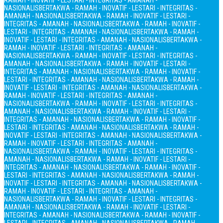
RAMAH - INOVATIF - LESTARI - INTEGRITAS - AMANAH -
NASIONALIS
BERTAKWA - RAMAH - INOVATIF - LESTARI - INTEGRITAS -
AMANAH - NASIONALIS
BERTAKWA - RAMAH - INOVATIF - LESTARI -
INTEGRITAS - AMANAH - NASIONALIS
BERTAKWA - RAMAH - INOVATIF -
LESTARI - INTEGRITAS - AMANAH - NASIONALIS
BERTAKWA - RAMAH -
INOVATIF - LESTARI - INTEGRITAS - AMANAH - NASIONALIS
BERTAKWA -
RAMAH - INOVATIF - LESTARI - INTEGRITAS - AMANAH -
NASIONALIS
BERTAKWA - RAMAH - INOVATIF - LESTARI - INTEGRITAS -
AMANAH - NASIONALIS
BERTAKWA - RAMAH - INOVATIF - LESTARI -
INTEGRITAS - AMANAH - NASIONALIS
BERTAKWA - RAMAH - INOVATIF -
LESTARI - INTEGRITAS - AMANAH - NASIONALIS
BERTAKWA - RAMAH -
INOVATIF - LESTARI - INTEGRITAS - AMANAH - NASIONALIS
BERTAKWA -
RAMAH - INOVATIF - LESTARI - INTEGRITAS - AMANAH -
NASIONALIS
BERTAKWA - RAMAH - INOVATIF - LESTARI - INTEGRITAS -
AMANAH - NASIONALIS
BERTAKWA - RAMAH - INOVATIF - LESTARI -
INTEGRITAS - AMANAH - NASIONALIS
BERTAKWA - RAMAH - INOVATIF -
LESTARI - INTEGRITAS - AMANAH - NASIONALIS
BERTAKWA - RAMAH -
INOVATIF - LESTARI - INTEGRITAS - AMANAH - NASIONALIS
BERTAKWA -
RAMAH - INOVATIF - LESTARI - INTEGRITAS - AMANAH -
NASIONALIS
BERTAKWA - RAMAH - INOVATIF - LESTARI - INTEGRITAS -
AMANAH - NASIONALIS
BERTAKWA - RAMAH - INOVATIF - LESTARI -
INTEGRITAS - AMANAH - NASIONALIS
BERTAKWA - RAMAH - INOVATIF -
LESTARI - INTEGRITAS - AMANAH - NASIONALIS
BERTAKWA - RAMAH -
INOVATIF - LESTARI - INTEGRITAS - AMANAH - NASIONALIS
BERTAKWA -
RAMAH - INOVATIF - LESTARI - INTEGRITAS - AMANAH -
NASIONALIS
BERTAKWA - RAMAH - INOVATIF - LESTARI - INTEGRITAS -
AMANAH - NASIONALIS
BERTAKWA - RAMAH - INOVATIF - LESTARI -
INTEGRITAS - AMANAH - NASIONALIS
BERTAKWA - RAMAH - INOVATIF -