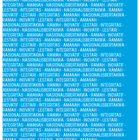
AMANAH - NASIONALIS
BERTAKWA - RAMAH - INOVATIF - LESTARI -
INTEGRITAS - AMANAH - NASIONALIS
BERTAKWA - RAMAH - INOVATIF -
LESTARI - INTEGRITAS - AMANAH - NASIONALIS
BERTAKWA - RAMAH -
INOVATIF - LESTARI - INTEGRITAS - AMANAH - NASIONALIS
BERTAKWA -
RAMAH - INOVATIF - LESTARI - INTEGRITAS - AMANAH -
NASIONALIS
BERTAKWA - RAMAH - INOVATIF - LESTARI - INTEGRITAS -
AMANAH - NASIONALIS
BERTAKWA - RAMAH - INOVATIF - LESTARI -
INTEGRITAS - AMANAH - NASIONALIS
BERTAKWA - RAMAH - INOVATIF -
LESTARI - INTEGRITAS - AMANAH - NASIONALIS
BERTAKWA - RAMAH -
INOVATIF - LESTARI - INTEGRITAS - AMANAH - NASIONALIS
BERTAKWA -
RAMAH - INOVATIF - LESTARI - INTEGRITAS - AMANAH -
NASIONALIS
BERTAKWA - RAMAH - INOVATIF - LESTARI - INTEGRITAS -
AMANAH - NASIONALIS
BERTAKWA - RAMAH - INOVATIF - LESTARI -
INTEGRITAS - AMANAH - NASIONALIS
BERTAKWA - RAMAH - INOVATIF -
LESTARI - INTEGRITAS - AMANAH - NASIONALIS
BERTAKWA - RAMAH -
INOVATIF - LESTARI - INTEGRITAS - AMANAH - NASIONALIS
BERTAKWA -
RAMAH - INOVATIF - LESTARI - INTEGRITAS - AMANAH -
NASIONALIS
BERTAKWA - RAMAH - INOVATIF - LESTARI - INTEGRITAS -
AMANAH - NASIONALIS
BERTAKWA - RAMAH - INOVATIF - LESTARI -
INTEGRITAS - AMANAH - NASIONALIS
BERTAKWA - RAMAH - INOVATIF -
LESTARI - INTEGRITAS - AMANAH - NASIONALIS
BERTAKWA - RAMAH -
INOVATIF - LESTARI - INTEGRITAS - AMANAH - NASIONALIS
BERTAKWA -
RAMAH - INOVATIF - LESTARI - INTEGRITAS - AMANAH -
NASIONALIS
BERTAKWA - RAMAH - INOVATIF - LESTARI - INTEGRITAS -
AMANAH - NASIONALIS
BERTAKWA - RAMAH - INOVATIF - LESTARI -
INTEGRITAS - AMANAH - NASIONALIS
BERTAKWA - RAMAH - INOVATIF -
LESTARI - INTEGRITAS - AMANAH - NASIONALIS
BERTAKWA - RAMAH -
INOVATIF - LESTARI - INTEGRITAS - AMANAH - NASIONALIS
BERTAKWA -