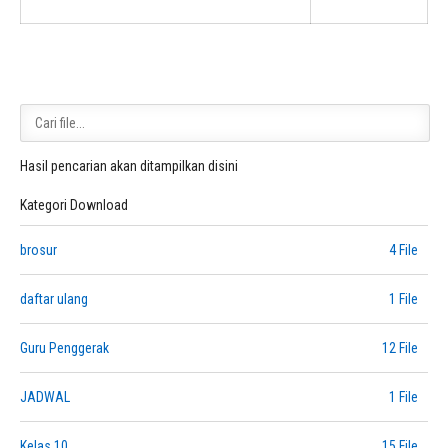
Hasil pencarian akan ditampilkan disini
Kategori Download
brosur
4 File
daftar ulang
1 File
Guru Penggerak
12 File
JADWAL
1 File
Kelas 10
15 File