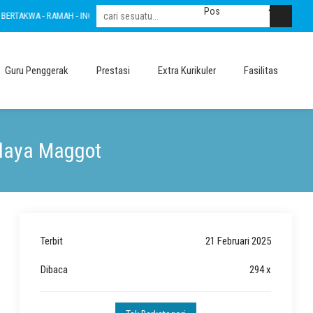
AKWA - RAMAH - INOVATIF - LESTARI - INTEGRITAS - AMANAH - NASIONALIS
BER
Guru Penggerak
Prestasi
Extra Kurikuler
Fasilitas
idaya Maggot
Terbit
21 Februari 2025
Dibaca
294 x