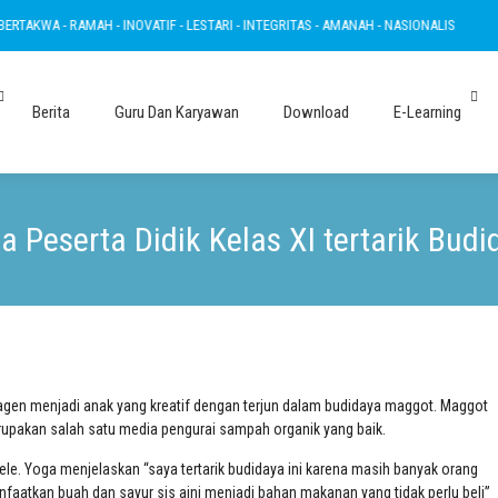
KWA - RAMAH - INOVATIF - LESTARI - INTEGRITAS - AMANAH - NASIONALIS
BERT
Berita
Guru Dan Karyawan
Download
E-Learning
a Peserta Didik Kelas XI tertarik Bud
ragen menjadi anak yang kreatif dengan terjun dalam budidaya maggot. Maggot
g merupakan salah satu media pengurai sampah organik yang baik.
lele. Yoga menjelaskan “saya tertarik budidaya ini karena masih banyak orang
faatkan buah dan sayur sis aini menjadi bahan makanan yang tidak perlu beli”