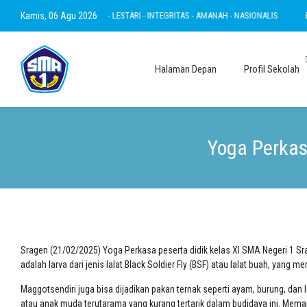
KWA - RAMAH - INOVATIF - LESTARI - INTEGRITAS - AMANAH - NASIONALIS
Kamis, 06 Agu 2026
BERTA
Halaman Depan
Profil Sekolah
Yoga Perkas
Sragen (21/02/2025) Yoga Perkasa peserta didik kelas XI SMA Negeri 1 S
adalah larva dari jenis lalat Black Soldier Fly (BSF) atau lalat buah, yan
Maggotsendiri juga bisa dijadikan pakan ternak seperti ayam, burung, dan 
atau anak muda terutarama yang kurang tertarik dalam budidaya ini. Meman