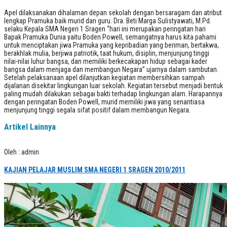
Apel dilaksanakan dihalaman depan sekolah dengan bersaragam dan atribut
lengkap Pramuka baik murid dan guru. Dra. Beti Marga Sulistyawati, M.Pd.
selaku Kepala SMA Negeri 1 Sragen “hari ini merupakan peringatan hari
Bapak Pramuka Dunia yaitu Boden Powell, semangatnya harus kita pahami
untuk menciptakan jiwa Pramuka yang kepribadian yang beriman, bertakwa,
berakhlak mulia, berjiwa patriotik, taat hukum, disiplin, menjunjung tinggi
nilai-nilai luhur bangsa, dan memiliki berkecakapan hidup sebagai kader
bangsa dalam menjaga dan membangun Negara” ujarnya dalam sambutan.
Setelah pelaksanaan apel dilanjutkan kegiatan membersihkan sampah
dijalanan disekitar lingkungan luar sekolah. Kegiatan tersebut menjadi bentuk
paling mudah dilakukan sebagai bakti terhadap lingkungan alam. Harapannya
dengan peringatan Boden Powell, murid memiliki jiwa yang senantiasa
menjunjung tinggi segala sifat positif dalam membangun Negara.
Artikel Lainnya
Oleh : admin
KAJIAN PELAJAR MUSLIM SMA NEGERI 1 SRAGEN 2010/2011