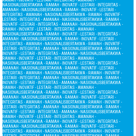
RAMAH - INOVATIF - LESTARI - INTEGRITAS - AMANAH -
NASIONALIS
BERTAKWA - RAMAH - INOVATIF - LESTARI - INTEGRITAS -
AMANAH - NASIONALIS
BERTAKWA - RAMAH - INOVATIF - LESTARI -
INTEGRITAS - AMANAH - NASIONALIS
BERTAKWA - RAMAH - INOVATIF -
LESTARI - INTEGRITAS - AMANAH - NASIONALIS
BERTAKWA - RAMAH -
INOVATIF - LESTARI - INTEGRITAS - AMANAH - NASIONALIS
BERTAKWA -
RAMAH - INOVATIF - LESTARI - INTEGRITAS - AMANAH -
NASIONALIS
BERTAKWA - RAMAH - INOVATIF - LESTARI - INTEGRITAS -
AMANAH - NASIONALIS
BERTAKWA - RAMAH - INOVATIF - LESTARI -
INTEGRITAS - AMANAH - NASIONALIS
BERTAKWA - RAMAH - INOVATIF -
LESTARI - INTEGRITAS - AMANAH - NASIONALIS
BERTAKWA - RAMAH -
INOVATIF - LESTARI - INTEGRITAS - AMANAH - NASIONALIS
BERTAKWA -
RAMAH - INOVATIF - LESTARI - INTEGRITAS - AMANAH -
NASIONALIS
BERTAKWA - RAMAH - INOVATIF - LESTARI - INTEGRITAS -
AMANAH - NASIONALIS
BERTAKWA - RAMAH - INOVATIF - LESTARI -
INTEGRITAS - AMANAH - NASIONALIS
BERTAKWA - RAMAH - INOVATIF -
LESTARI - INTEGRITAS - AMANAH - NASIONALIS
BERTAKWA - RAMAH -
INOVATIF - LESTARI - INTEGRITAS - AMANAH - NASIONALIS
BERTAKWA -
RAMAH - INOVATIF - LESTARI - INTEGRITAS - AMANAH -
NASIONALIS
BERTAKWA - RAMAH - INOVATIF - LESTARI - INTEGRITAS -
AMANAH - NASIONALIS
BERTAKWA - RAMAH - INOVATIF - LESTARI -
INTEGRITAS - AMANAH - NASIONALIS
BERTAKWA - RAMAH - INOVATIF -
LESTARI - INTEGRITAS - AMANAH - NASIONALIS
BERTAKWA - RAMAH -
INOVATIF - LESTARI - INTEGRITAS - AMANAH - NASIONALIS
BERTAKWA -
RAMAH - INOVATIF - LESTARI - INTEGRITAS - AMANAH -
NASIONALIS
BERTAKWA - RAMAH - INOVATIF - LESTARI - INTEGRITAS -
AMANAH - NASIONALIS
BERTAKWA - RAMAH - INOVATIF - LESTARI -
INTEGRITAS - AMANAH - NASIONALIS
BERTAKWA - RAMAH - INOVATIF -