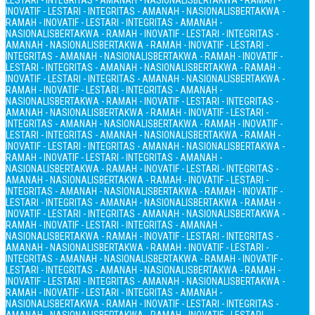
LESTARI - INTEGRITAS - AMANAH - NASIONALIS
BERTAKWA - RAMAH -
INOVATIF - LESTARI - INTEGRITAS - AMANAH - NASIONALIS
BERTAKWA -
RAMAH - INOVATIF - LESTARI - INTEGRITAS - AMANAH -
NASIONALIS
BERTAKWA - RAMAH - INOVATIF - LESTARI - INTEGRITAS -
AMANAH - NASIONALIS
BERTAKWA - RAMAH - INOVATIF - LESTARI -
INTEGRITAS - AMANAH - NASIONALIS
BERTAKWA - RAMAH - INOVATIF -
LESTARI - INTEGRITAS - AMANAH - NASIONALIS
BERTAKWA - RAMAH -
INOVATIF - LESTARI - INTEGRITAS - AMANAH - NASIONALIS
BERTAKWA -
RAMAH - INOVATIF - LESTARI - INTEGRITAS - AMANAH -
NASIONALIS
BERTAKWA - RAMAH - INOVATIF - LESTARI - INTEGRITAS -
AMANAH - NASIONALIS
BERTAKWA - RAMAH - INOVATIF - LESTARI -
INTEGRITAS - AMANAH - NASIONALIS
BERTAKWA - RAMAH - INOVATIF -
LESTARI - INTEGRITAS - AMANAH - NASIONALIS
BERTAKWA - RAMAH -
INOVATIF - LESTARI - INTEGRITAS - AMANAH - NASIONALIS
BERTAKWA -
RAMAH - INOVATIF - LESTARI - INTEGRITAS - AMANAH -
NASIONALIS
BERTAKWA - RAMAH - INOVATIF - LESTARI - INTEGRITAS -
AMANAH - NASIONALIS
BERTAKWA - RAMAH - INOVATIF - LESTARI -
INTEGRITAS - AMANAH - NASIONALIS
BERTAKWA - RAMAH - INOVATIF -
LESTARI - INTEGRITAS - AMANAH - NASIONALIS
BERTAKWA - RAMAH -
INOVATIF - LESTARI - INTEGRITAS - AMANAH - NASIONALIS
BERTAKWA -
RAMAH - INOVATIF - LESTARI - INTEGRITAS - AMANAH -
NASIONALIS
BERTAKWA - RAMAH - INOVATIF - LESTARI - INTEGRITAS -
AMANAH - NASIONALIS
BERTAKWA - RAMAH - INOVATIF - LESTARI -
INTEGRITAS - AMANAH - NASIONALIS
BERTAKWA - RAMAH - INOVATIF -
LESTARI - INTEGRITAS - AMANAH - NASIONALIS
BERTAKWA - RAMAH -
INOVATIF - LESTARI - INTEGRITAS - AMANAH - NASIONALIS
BERTAKWA -
RAMAH - INOVATIF - LESTARI - INTEGRITAS - AMANAH -
NASIONALIS
BERTAKWA - RAMAH - INOVATIF - LESTARI - INTEGRITAS -