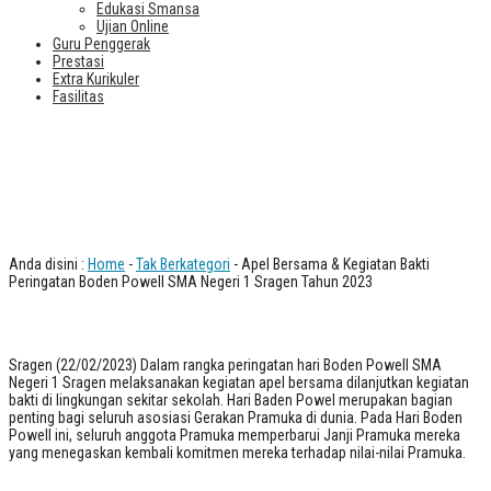
Edukasi Smansa
Ujian Online
Guru Penggerak
Prestasi
Extra Kurikuler
Fasilitas
Apel Bersama & Kegiatan Bakti
Peringatan Boden Powell SMA Negeri
1 Sragen Tahun 2023
Anda disini :
Home
-
Tak Berkategori
- Apel Bersama & Kegiatan Bakti
Peringatan Boden Powell SMA Negeri 1 Sragen Tahun 2023
Sragen (22/02/2023) Dalam rangka peringatan hari Boden Powell SMA
Negeri 1 Sragen melaksanakan kegiatan apel bersama dilanjutkan kegiatan
bakti di lingkungan sekitar sekolah. Hari Baden Powel merupakan bagian
penting bagi seluruh asosiasi Gerakan Pramuka di dunia. Pada Hari Boden
Powell ini, seluruh anggota Pramuka memperbarui Janji Pramuka mereka
yang menegaskan kembali komitmen mereka terhadap nilai-nilai Pramuka.