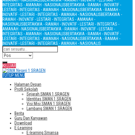
AMANAH - NASIONALIS
BERTAKWA - RAMAH - INOVATIF - LESTARI -
INTEGRITAS - AMANAH - NASIONALIS
BERTAKWA - RAMAH - INOVATIF -
LESTARI - INTEGRITAS - AMANAH - NASIONALIS
BERTAKWA - RAMAH -
INOVATIF - LESTARI - INTEGRITAS - AMANAH - NASIONALIS
BERTAKWA -
RAMAH - INOVATIF - LESTARI - INTEGRITAS - AMANAH -
NASIONALIS
BERTAKWA - RAMAH - INOVATIF - LESTARI - INTEGRITAS -
AMANAH - NASIONALIS
BERTAKWA - RAMAH - INOVATIF - LESTARI -
INTEGRITAS - AMANAH - NASIONALIS
BERTAKWA - RAMAH - INOVATIF -
LESTARI - INTEGRITAS - AMANAH - NASIONALIS
BERTAKWA - RAMAH -
INOVATIF - LESTARI - INTEGRITAS - AMANAH - NASIONALIS
KELUAR
TUTUP MENU
Halaman Depan
Profil Sekolah
Sejarah SMAN 1 SRAGEN
Identitas SMAN 1 SRAGEN
Visi Misi SMAN 1 SRAGEN
Lambang SMAN 1 SRAGEN
Berita
Guru Dan Karyawan
Download
E-Learning
E-learning Smansa