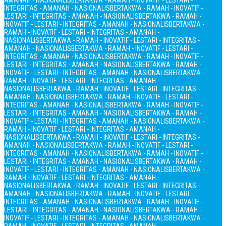
AMANAH - NASIONALIS
BERTAKWA - RAMAH - INOVATIF - LESTARI -
INTEGRITAS - AMANAH - NASIONALIS
BERTAKWA - RAMAH - INOVATIF -
LESTARI - INTEGRITAS - AMANAH - NASIONALIS
BERTAKWA - RAMAH -
INOVATIF - LESTARI - INTEGRITAS - AMANAH - NASIONALIS
BERTAKWA -
RAMAH - INOVATIF - LESTARI - INTEGRITAS - AMANAH -
NASIONALIS
BERTAKWA - RAMAH - INOVATIF - LESTARI - INTEGRITAS -
AMANAH - NASIONALIS
BERTAKWA - RAMAH - INOVATIF - LESTARI -
INTEGRITAS - AMANAH - NASIONALIS
BERTAKWA - RAMAH - INOVATIF -
LESTARI - INTEGRITAS - AMANAH - NASIONALIS
BERTAKWA - RAMAH -
INOVATIF - LESTARI - INTEGRITAS - AMANAH - NASIONALIS
BERTAKWA -
RAMAH - INOVATIF - LESTARI - INTEGRITAS - AMANAH -
NASIONALIS
BERTAKWA - RAMAH - INOVATIF - LESTARI - INTEGRITAS -
AMANAH - NASIONALIS
BERTAKWA - RAMAH - INOVATIF - LESTARI -
INTEGRITAS - AMANAH - NASIONALIS
BERTAKWA - RAMAH - INOVATIF -
LESTARI - INTEGRITAS - AMANAH - NASIONALIS
BERTAKWA - RAMAH -
INOVATIF - LESTARI - INTEGRITAS - AMANAH - NASIONALIS
BERTAKWA -
RAMAH - INOVATIF - LESTARI - INTEGRITAS - AMANAH -
NASIONALIS
BERTAKWA - RAMAH - INOVATIF - LESTARI - INTEGRITAS -
AMANAH - NASIONALIS
BERTAKWA - RAMAH - INOVATIF - LESTARI -
INTEGRITAS - AMANAH - NASIONALIS
BERTAKWA - RAMAH - INOVATIF -
LESTARI - INTEGRITAS - AMANAH - NASIONALIS
BERTAKWA - RAMAH -
INOVATIF - LESTARI - INTEGRITAS - AMANAH - NASIONALIS
BERTAKWA -
RAMAH - INOVATIF - LESTARI - INTEGRITAS - AMANAH -
NASIONALIS
BERTAKWA - RAMAH - INOVATIF - LESTARI - INTEGRITAS -
AMANAH - NASIONALIS
BERTAKWA - RAMAH - INOVATIF - LESTARI -
INTEGRITAS - AMANAH - NASIONALIS
BERTAKWA - RAMAH - INOVATIF -
LESTARI - INTEGRITAS - AMANAH - NASIONALIS
BERTAKWA - RAMAH -
INOVATIF - LESTARI - INTEGRITAS - AMANAH - NASIONALIS
BERTAKWA -