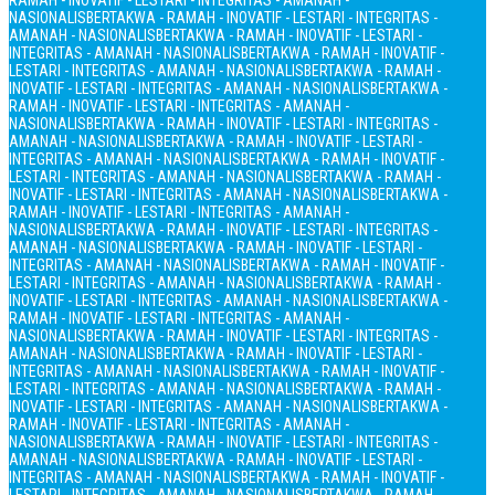
RAMAH - INOVATIF - LESTARI - INTEGRITAS - AMANAH -
NASIONALIS
BERTAKWA - RAMAH - INOVATIF - LESTARI - INTEGRITAS -
AMANAH - NASIONALIS
BERTAKWA - RAMAH - INOVATIF - LESTARI -
INTEGRITAS - AMANAH - NASIONALIS
BERTAKWA - RAMAH - INOVATIF -
LESTARI - INTEGRITAS - AMANAH - NASIONALIS
BERTAKWA - RAMAH -
INOVATIF - LESTARI - INTEGRITAS - AMANAH - NASIONALIS
BERTAKWA -
RAMAH - INOVATIF - LESTARI - INTEGRITAS - AMANAH -
NASIONALIS
BERTAKWA - RAMAH - INOVATIF - LESTARI - INTEGRITAS -
AMANAH - NASIONALIS
BERTAKWA - RAMAH - INOVATIF - LESTARI -
INTEGRITAS - AMANAH - NASIONALIS
BERTAKWA - RAMAH - INOVATIF -
LESTARI - INTEGRITAS - AMANAH - NASIONALIS
BERTAKWA - RAMAH -
INOVATIF - LESTARI - INTEGRITAS - AMANAH - NASIONALIS
BERTAKWA -
RAMAH - INOVATIF - LESTARI - INTEGRITAS - AMANAH -
NASIONALIS
BERTAKWA - RAMAH - INOVATIF - LESTARI - INTEGRITAS -
AMANAH - NASIONALIS
BERTAKWA - RAMAH - INOVATIF - LESTARI -
INTEGRITAS - AMANAH - NASIONALIS
BERTAKWA - RAMAH - INOVATIF -
LESTARI - INTEGRITAS - AMANAH - NASIONALIS
BERTAKWA - RAMAH -
INOVATIF - LESTARI - INTEGRITAS - AMANAH - NASIONALIS
BERTAKWA -
RAMAH - INOVATIF - LESTARI - INTEGRITAS - AMANAH -
NASIONALIS
BERTAKWA - RAMAH - INOVATIF - LESTARI - INTEGRITAS -
AMANAH - NASIONALIS
BERTAKWA - RAMAH - INOVATIF - LESTARI -
INTEGRITAS - AMANAH - NASIONALIS
BERTAKWA - RAMAH - INOVATIF -
LESTARI - INTEGRITAS - AMANAH - NASIONALIS
BERTAKWA - RAMAH -
INOVATIF - LESTARI - INTEGRITAS - AMANAH - NASIONALIS
BERTAKWA -
RAMAH - INOVATIF - LESTARI - INTEGRITAS - AMANAH -
NASIONALIS
BERTAKWA - RAMAH - INOVATIF - LESTARI - INTEGRITAS -
AMANAH - NASIONALIS
BERTAKWA - RAMAH - INOVATIF - LESTARI -
INTEGRITAS - AMANAH - NASIONALIS
BERTAKWA - RAMAH - INOVATIF -