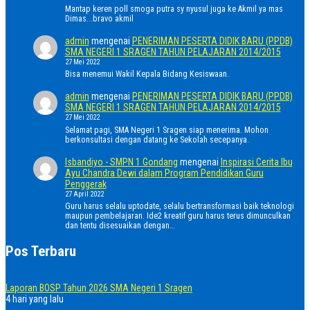
Mantap keren poll smoga putra sy nyusul juga ke Akmil ya mas
Dimas...bravo akmil
admin
mengenai
PENERIMAN PESERTA DIDIK BARU (PPDB)
SMA NEGERI 1 SRAGEN TAHUN PELAJARAN 2014/2015
27 Mei 2022
Bisa menemui Wakil Kepala Bidang Kesiswaan.
admin
mengenai
PENERIMAN PESERTA DIDIK BARU (PPDB)
SMA NEGERI 1 SRAGEN TAHUN PELAJARAN 2014/2015
27 Mei 2022
Selamat pagi, SMA Negeri 1 Sragen siap menerima. Mohon
berkonsultasi dengan datang ke Sekolah secepanya.
Isbandiyo - SMPN 1 Gondang
mengenai
Inspirasi Cerita Ibu
Ayu Chandra Dewi dalam Program Pendidikan Guru
Penggerak
27 April 2022
Guru harus selalu uptodate, selalu bertransformasi baik teknologi
maupun pembelajaran. Ide2 kreatif guru harus terus dimunculkan
dan tentu disesuaikan dengan…
Pos Terbaru
Laporan BOSP Tahun 2026 SMA Negeri 1 Sragen
4 hari yang lalu