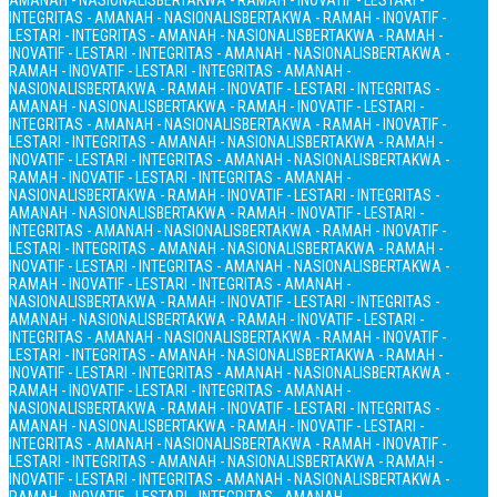
AMANAH - NASIONALIS
BERTAKWA - RAMAH - INOVATIF - LESTARI -
INTEGRITAS - AMANAH - NASIONALIS
BERTAKWA - RAMAH - INOVATIF -
LESTARI - INTEGRITAS - AMANAH - NASIONALIS
BERTAKWA - RAMAH -
INOVATIF - LESTARI - INTEGRITAS - AMANAH - NASIONALIS
BERTAKWA -
RAMAH - INOVATIF - LESTARI - INTEGRITAS - AMANAH -
NASIONALIS
BERTAKWA - RAMAH - INOVATIF - LESTARI - INTEGRITAS -
AMANAH - NASIONALIS
BERTAKWA - RAMAH - INOVATIF - LESTARI -
INTEGRITAS - AMANAH - NASIONALIS
BERTAKWA - RAMAH - INOVATIF -
LESTARI - INTEGRITAS - AMANAH - NASIONALIS
BERTAKWA - RAMAH -
INOVATIF - LESTARI - INTEGRITAS - AMANAH - NASIONALIS
BERTAKWA -
RAMAH - INOVATIF - LESTARI - INTEGRITAS - AMANAH -
NASIONALIS
BERTAKWA - RAMAH - INOVATIF - LESTARI - INTEGRITAS -
AMANAH - NASIONALIS
BERTAKWA - RAMAH - INOVATIF - LESTARI -
INTEGRITAS - AMANAH - NASIONALIS
BERTAKWA - RAMAH - INOVATIF -
LESTARI - INTEGRITAS - AMANAH - NASIONALIS
BERTAKWA - RAMAH -
INOVATIF - LESTARI - INTEGRITAS - AMANAH - NASIONALIS
BERTAKWA -
RAMAH - INOVATIF - LESTARI - INTEGRITAS - AMANAH -
NASIONALIS
BERTAKWA - RAMAH - INOVATIF - LESTARI - INTEGRITAS -
AMANAH - NASIONALIS
BERTAKWA - RAMAH - INOVATIF - LESTARI -
INTEGRITAS - AMANAH - NASIONALIS
BERTAKWA - RAMAH - INOVATIF -
LESTARI - INTEGRITAS - AMANAH - NASIONALIS
BERTAKWA - RAMAH -
INOVATIF - LESTARI - INTEGRITAS - AMANAH - NASIONALIS
BERTAKWA -
RAMAH - INOVATIF - LESTARI - INTEGRITAS - AMANAH -
NASIONALIS
BERTAKWA - RAMAH - INOVATIF - LESTARI - INTEGRITAS -
AMANAH - NASIONALIS
BERTAKWA - RAMAH - INOVATIF - LESTARI -
INTEGRITAS - AMANAH - NASIONALIS
BERTAKWA - RAMAH - INOVATIF -
LESTARI - INTEGRITAS - AMANAH - NASIONALIS
BERTAKWA - RAMAH -
INOVATIF - LESTARI - INTEGRITAS - AMANAH - NASIONALIS
BERTAKWA -