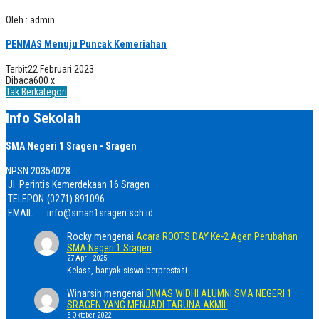
Oleh : admin
PENMAS Menuju Puncak Kemeriahan
Terbit
22 Februari 2023
Dibaca
600 x
Tak Berkategori
Info Sekolah
SMA Negeri 1 Sragen - Sragen
NPSN
20354028
Jl. Perintis Kemerdekaan 16 Sragen
TELEPON
(0271) 891096
EMAIL
info@sman1sragen.sch.id
Rocky
mengenai
Acara ROOTS DAY Ke-2 Agen Perubahan
SMA Negeri 1 Sragen
27 April 2025
Kelass, banyak siswa berprestasi
Winarsih
mengenai
DIMAS WIDHI ALUMNI SMA NEGERI 1
SRAGEN YANG MENJADI TARUNA AKMIL
5 Oktober 2022