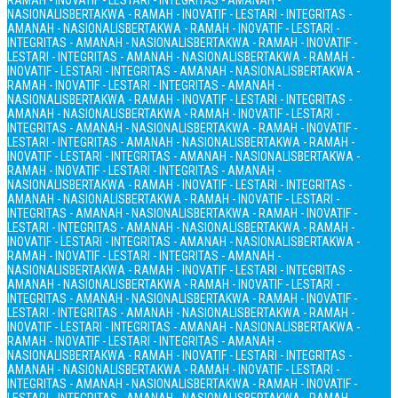
RAMAH - INOVATIF - LESTARI - INTEGRITAS - AMANAH -
NASIONALIS
BERTAKWA - RAMAH - INOVATIF - LESTARI - INTEGRITAS -
AMANAH - NASIONALIS
BERTAKWA - RAMAH - INOVATIF - LESTARI -
INTEGRITAS - AMANAH - NASIONALIS
BERTAKWA - RAMAH - INOVATIF -
LESTARI - INTEGRITAS - AMANAH - NASIONALIS
BERTAKWA - RAMAH -
INOVATIF - LESTARI - INTEGRITAS - AMANAH - NASIONALIS
BERTAKWA -
RAMAH - INOVATIF - LESTARI - INTEGRITAS - AMANAH -
NASIONALIS
BERTAKWA - RAMAH - INOVATIF - LESTARI - INTEGRITAS -
AMANAH - NASIONALIS
BERTAKWA - RAMAH - INOVATIF - LESTARI -
INTEGRITAS - AMANAH - NASIONALIS
BERTAKWA - RAMAH - INOVATIF -
LESTARI - INTEGRITAS - AMANAH - NASIONALIS
BERTAKWA - RAMAH -
INOVATIF - LESTARI - INTEGRITAS - AMANAH - NASIONALIS
BERTAKWA -
RAMAH - INOVATIF - LESTARI - INTEGRITAS - AMANAH -
NASIONALIS
BERTAKWA - RAMAH - INOVATIF - LESTARI - INTEGRITAS -
AMANAH - NASIONALIS
BERTAKWA - RAMAH - INOVATIF - LESTARI -
INTEGRITAS - AMANAH - NASIONALIS
BERTAKWA - RAMAH - INOVATIF -
LESTARI - INTEGRITAS - AMANAH - NASIONALIS
BERTAKWA - RAMAH -
INOVATIF - LESTARI - INTEGRITAS - AMANAH - NASIONALIS
BERTAKWA -
RAMAH - INOVATIF - LESTARI - INTEGRITAS - AMANAH -
NASIONALIS
BERTAKWA - RAMAH - INOVATIF - LESTARI - INTEGRITAS -
AMANAH - NASIONALIS
BERTAKWA - RAMAH - INOVATIF - LESTARI -
INTEGRITAS - AMANAH - NASIONALIS
BERTAKWA - RAMAH - INOVATIF -
LESTARI - INTEGRITAS - AMANAH - NASIONALIS
BERTAKWA - RAMAH -
INOVATIF - LESTARI - INTEGRITAS - AMANAH - NASIONALIS
BERTAKWA -
RAMAH - INOVATIF - LESTARI - INTEGRITAS - AMANAH -
NASIONALIS
BERTAKWA - RAMAH - INOVATIF - LESTARI - INTEGRITAS -
AMANAH - NASIONALIS
BERTAKWA - RAMAH - INOVATIF - LESTARI -
INTEGRITAS - AMANAH - NASIONALIS
BERTAKWA - RAMAH - INOVATIF -