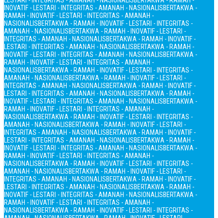
LESTARI - INTEGRITAS - AMANAH - NASIONALIS
BERTAKWA - RAMAH -
INOVATIF - LESTARI - INTEGRITAS - AMANAH - NASIONALIS
BERTAKWA -
RAMAH - INOVATIF - LESTARI - INTEGRITAS - AMANAH -
NASIONALIS
BERTAKWA - RAMAH - INOVATIF - LESTARI - INTEGRITAS -
AMANAH - NASIONALIS
BERTAKWA - RAMAH - INOVATIF - LESTARI -
INTEGRITAS - AMANAH - NASIONALIS
BERTAKWA - RAMAH - INOVATIF -
LESTARI - INTEGRITAS - AMANAH - NASIONALIS
BERTAKWA - RAMAH -
INOVATIF - LESTARI - INTEGRITAS - AMANAH - NASIONALIS
BERTAKWA -
RAMAH - INOVATIF - LESTARI - INTEGRITAS - AMANAH -
NASIONALIS
BERTAKWA - RAMAH - INOVATIF - LESTARI - INTEGRITAS -
AMANAH - NASIONALIS
BERTAKWA - RAMAH - INOVATIF - LESTARI -
INTEGRITAS - AMANAH - NASIONALIS
BERTAKWA - RAMAH - INOVATIF -
LESTARI - INTEGRITAS - AMANAH - NASIONALIS
BERTAKWA - RAMAH -
INOVATIF - LESTARI - INTEGRITAS - AMANAH - NASIONALIS
BERTAKWA -
RAMAH - INOVATIF - LESTARI - INTEGRITAS - AMANAH -
NASIONALIS
BERTAKWA - RAMAH - INOVATIF - LESTARI - INTEGRITAS -
AMANAH - NASIONALIS
BERTAKWA - RAMAH - INOVATIF - LESTARI -
INTEGRITAS - AMANAH - NASIONALIS
BERTAKWA - RAMAH - INOVATIF -
LESTARI - INTEGRITAS - AMANAH - NASIONALIS
BERTAKWA - RAMAH -
INOVATIF - LESTARI - INTEGRITAS - AMANAH - NASIONALIS
BERTAKWA -
RAMAH - INOVATIF - LESTARI - INTEGRITAS - AMANAH -
NASIONALIS
BERTAKWA - RAMAH - INOVATIF - LESTARI - INTEGRITAS -
AMANAH - NASIONALIS
BERTAKWA - RAMAH - INOVATIF - LESTARI -
INTEGRITAS - AMANAH - NASIONALIS
BERTAKWA - RAMAH - INOVATIF -
LESTARI - INTEGRITAS - AMANAH - NASIONALIS
BERTAKWA - RAMAH -
INOVATIF - LESTARI - INTEGRITAS - AMANAH - NASIONALIS
BERTAKWA -
RAMAH - INOVATIF - LESTARI - INTEGRITAS - AMANAH -
NASIONALIS
BERTAKWA - RAMAH - INOVATIF - LESTARI - INTEGRITAS -