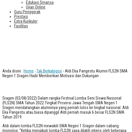
Edukasi Smansa
Ujian Online
Guru Penggerak
Prestasi
Extra Kurikuler
Fasilitas
Aldi Eka Pangestu Alumni FLS2N SMA
Negeri 1 Sragen Hadir Memberikan
Motivasi dan Dukungan
Anda disini :
Home
-
Tak Berkategori
- Aldi Eka Pangestu Alumni FLS2N SMA
Negeri 1 Sragen Hadir Memberikan Motivasi dan Dukungan
Sragen (02/08/2022) Dalam rangka Festival Lomba Seni Siswa Nasional
(FLS2N) SMA Tahun 2022 Tingkat Provinsi Jawa Tengah SMA Negeri 1
Sragen mendatangkan alumninya yang pernah lolos ke tingkat nasional. Aldi
Eka Pangestu atau biasa dipanggil Aldi pernah masuk 6 besar FLS2N SMA
Tahun 2019.
Aldi dalam lomba FLS2N mewakili SMA Negeri 1 Sragen dalam cabang
monolog. “Ketika mengikuti lomba FLS2N saya dilatih intens oleh beberapa