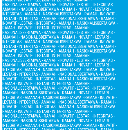
RAMAH - INOVATIF - LESTARI - INTEGRITAS - AMANAH -
NASIONALIS
BERTAKWA - RAMAH - INOVATIF - LESTARI - INTEGRITAS -
AMANAH - NASIONALIS
BERTAKWA - RAMAH - INOVATIF - LESTARI -
INTEGRITAS - AMANAH - NASIONALIS
BERTAKWA - RAMAH - INOVATIF -
LESTARI - INTEGRITAS - AMANAH - NASIONALIS
BERTAKWA - RAMAH -
INOVATIF - LESTARI - INTEGRITAS - AMANAH - NASIONALIS
BERTAKWA -
RAMAH - INOVATIF - LESTARI - INTEGRITAS - AMANAH -
NASIONALIS
BERTAKWA - RAMAH - INOVATIF - LESTARI - INTEGRITAS -
AMANAH - NASIONALIS
BERTAKWA - RAMAH - INOVATIF - LESTARI -
INTEGRITAS - AMANAH - NASIONALIS
BERTAKWA - RAMAH - INOVATIF -
LESTARI - INTEGRITAS - AMANAH - NASIONALIS
BERTAKWA - RAMAH -
INOVATIF - LESTARI - INTEGRITAS - AMANAH - NASIONALIS
BERTAKWA -
RAMAH - INOVATIF - LESTARI - INTEGRITAS - AMANAH -
NASIONALIS
BERTAKWA - RAMAH - INOVATIF - LESTARI - INTEGRITAS -
AMANAH - NASIONALIS
BERTAKWA - RAMAH - INOVATIF - LESTARI -
INTEGRITAS - AMANAH - NASIONALIS
BERTAKWA - RAMAH - INOVATIF -
LESTARI - INTEGRITAS - AMANAH - NASIONALIS
BERTAKWA - RAMAH -
INOVATIF - LESTARI - INTEGRITAS - AMANAH - NASIONALIS
BERTAKWA -
RAMAH - INOVATIF - LESTARI - INTEGRITAS - AMANAH -
NASIONALIS
BERTAKWA - RAMAH - INOVATIF - LESTARI - INTEGRITAS -
AMANAH - NASIONALIS
BERTAKWA - RAMAH - INOVATIF - LESTARI -
INTEGRITAS - AMANAH - NASIONALIS
BERTAKWA - RAMAH - INOVATIF -
LESTARI - INTEGRITAS - AMANAH - NASIONALIS
BERTAKWA - RAMAH -
INOVATIF - LESTARI - INTEGRITAS - AMANAH - NASIONALIS
BERTAKWA -
RAMAH - INOVATIF - LESTARI - INTEGRITAS - AMANAH -
NASIONALIS
BERTAKWA - RAMAH - INOVATIF - LESTARI - INTEGRITAS -
AMANAH - NASIONALIS
BERTAKWA - RAMAH - INOVATIF - LESTARI -
INTEGRITAS - AMANAH - NASIONALIS
BERTAKWA - RAMAH - INOVATIF -