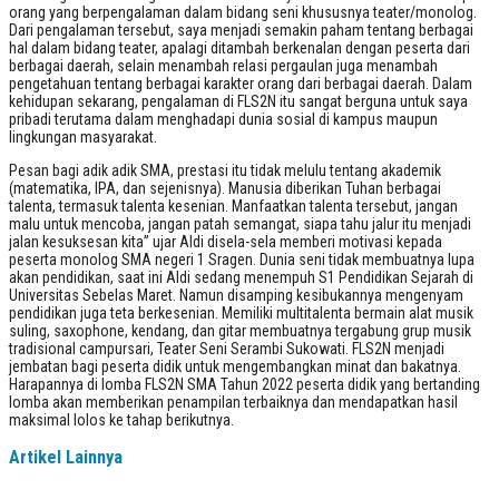
orang yang berpengalaman dalam bidang seni khususnya teater/monolog.
Dari pengalaman tersebut, saya menjadi semakin paham tentang berbagai
hal dalam bidang teater, apalagi ditambah berkenalan dengan peserta dari
berbagai daerah, selain menambah relasi pergaulan juga menambah
pengetahuan tentang berbagai karakter orang dari berbagai daerah. Dalam
kehidupan sekarang, pengalaman di FLS2N itu sangat berguna untuk saya
pribadi terutama dalam menghadapi dunia sosial di kampus maupun
lingkungan masyarakat.
Pesan bagi adik adik SMA, prestasi itu tidak melulu tentang akademik
(matematika, IPA, dan sejenisnya). Manusia diberikan Tuhan berbagai
talenta, termasuk talenta kesenian. Manfaatkan talenta tersebut, jangan
malu untuk mencoba, jangan patah semangat, siapa tahu jalur itu menjadi
jalan kesuksesan kita” ujar Aldi disela-sela memberi motivasi kepada
peserta monolog SMA negeri 1 Sragen. Dunia seni tidak membuatnya lupa
akan pendidikan, saat ini Aldi sedang menempuh S1 Pendidikan Sejarah di
Universitas Sebelas Maret. Namun disamping kesibukannya mengenyam
pendidikan juga teta berkesenian. Memiliki multitalenta bermain alat musik
suling, saxophone, kendang, dan gitar membuatnya tergabung grup musik
tradisional campursari, Teater Seni Serambi Sukowati. FLS2N menjadi
jembatan bagi peserta didik untuk mengembangkan minat dan bakatnya.
Harapannya di lomba FLS2N SMA Tahun 2022 peserta didik yang bertanding
lomba akan memberikan penampilan terbaiknya dan mendapatkan hasil
maksimal lolos ke tahap berikutnya.
Artikel Lainnya