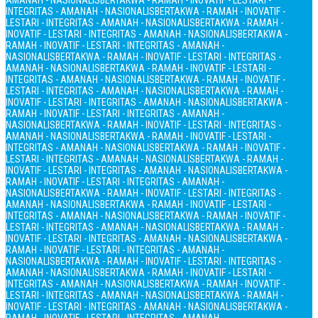
AMANAH - NASIONALIS
BERTAKWA - RAMAH - INOVATIF - LESTARI -
INTEGRITAS - AMANAH - NASIONALIS
BERTAKWA - RAMAH - INOVATIF -
LESTARI - INTEGRITAS - AMANAH - NASIONALIS
BERTAKWA - RAMAH -
INOVATIF - LESTARI - INTEGRITAS - AMANAH - NASIONALIS
BERTAKWA -
RAMAH - INOVATIF - LESTARI - INTEGRITAS - AMANAH -
NASIONALIS
BERTAKWA - RAMAH - INOVATIF - LESTARI - INTEGRITAS -
AMANAH - NASIONALIS
BERTAKWA - RAMAH - INOVATIF - LESTARI -
INTEGRITAS - AMANAH - NASIONALIS
BERTAKWA - RAMAH - INOVATIF -
LESTARI - INTEGRITAS - AMANAH - NASIONALIS
BERTAKWA - RAMAH -
INOVATIF - LESTARI - INTEGRITAS - AMANAH - NASIONALIS
BERTAKWA -
RAMAH - INOVATIF - LESTARI - INTEGRITAS - AMANAH -
NASIONALIS
BERTAKWA - RAMAH - INOVATIF - LESTARI - INTEGRITAS -
AMANAH - NASIONALIS
BERTAKWA - RAMAH - INOVATIF - LESTARI -
INTEGRITAS - AMANAH - NASIONALIS
BERTAKWA - RAMAH - INOVATIF -
LESTARI - INTEGRITAS - AMANAH - NASIONALIS
BERTAKWA - RAMAH -
INOVATIF - LESTARI - INTEGRITAS - AMANAH - NASIONALIS
BERTAKWA -
RAMAH - INOVATIF - LESTARI - INTEGRITAS - AMANAH -
NASIONALIS
BERTAKWA - RAMAH - INOVATIF - LESTARI - INTEGRITAS -
AMANAH - NASIONALIS
BERTAKWA - RAMAH - INOVATIF - LESTARI -
INTEGRITAS - AMANAH - NASIONALIS
BERTAKWA - RAMAH - INOVATIF -
LESTARI - INTEGRITAS - AMANAH - NASIONALIS
BERTAKWA - RAMAH -
INOVATIF - LESTARI - INTEGRITAS - AMANAH - NASIONALIS
BERTAKWA -
RAMAH - INOVATIF - LESTARI - INTEGRITAS - AMANAH -
NASIONALIS
BERTAKWA - RAMAH - INOVATIF - LESTARI - INTEGRITAS -
AMANAH - NASIONALIS
BERTAKWA - RAMAH - INOVATIF - LESTARI -
INTEGRITAS - AMANAH - NASIONALIS
BERTAKWA - RAMAH - INOVATIF -
LESTARI - INTEGRITAS - AMANAH - NASIONALIS
BERTAKWA - RAMAH -
INOVATIF - LESTARI - INTEGRITAS - AMANAH - NASIONALIS
BERTAKWA -