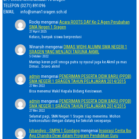
TELEPON
(0271) 891096
EMAIL
info@sman1sragen.sch.id
Rocky
mengenai
Acara ROOTS DAY Ke-2 Agen Perubahan
SMA Negeri 1 Sragen
27 April 2025
Kelass, banyak siswa berprestasi
Winarsih
mengenai
DIMAS WIDHI ALUMNI SMA NEGERI 1
SRAGEN YANG MENJADI TARUNA AKMIL
5 Oktober 2022
Mantap keren poll smoga putra sy nyusul juga ke Akmil ya mas
Dimas...bravo akmil
admin
mengenai
PENERIMAN PESERTA DIDIK BARU (PPDB)
SMA NEGERI 1 SRAGEN TAHUN PELAJARAN 2014/2015
27 Mei 2022
Bisa menemui Wakil Kepala Bidang Kesiswaan.
admin
mengenai
PENERIMAN PESERTA DIDIK BARU (PPDB)
SMA NEGERI 1 SRAGEN TAHUN PELAJARAN 2014/2015
27 Mei 2022
Selamat pagi, SMA Negeri 1 Sragen siap menerima. Mohon
berkonsultasi dengan datang ke Sekolah secepanya.
Isbandiyo - SMPN 1 Gondang
mengenai
Inspirasi Cerita Ibu
Ayu Chandra Dewi dalam Program Pendidikan Guru