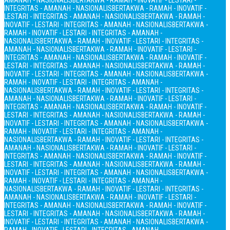
AMANAH - NASIONALIS
BERTAKWA - RAMAH - INOVATIF - LESTARI -
INTEGRITAS - AMANAH - NASIONALIS
BERTAKWA - RAMAH - INOVATIF -
LESTARI - INTEGRITAS - AMANAH - NASIONALIS
BERTAKWA - RAMAH -
INOVATIF - LESTARI - INTEGRITAS - AMANAH - NASIONALIS
BERTAKWA -
RAMAH - INOVATIF - LESTARI - INTEGRITAS - AMANAH -
NASIONALIS
BERTAKWA - RAMAH - INOVATIF - LESTARI - INTEGRITAS -
AMANAH - NASIONALIS
BERTAKWA - RAMAH - INOVATIF - LESTARI -
INTEGRITAS - AMANAH - NASIONALIS
BERTAKWA - RAMAH - INOVATIF -
LESTARI - INTEGRITAS - AMANAH - NASIONALIS
BERTAKWA - RAMAH -
INOVATIF - LESTARI - INTEGRITAS - AMANAH - NASIONALIS
BERTAKWA -
RAMAH - INOVATIF - LESTARI - INTEGRITAS - AMANAH -
NASIONALIS
BERTAKWA - RAMAH - INOVATIF - LESTARI - INTEGRITAS -
AMANAH - NASIONALIS
BERTAKWA - RAMAH - INOVATIF - LESTARI -
INTEGRITAS - AMANAH - NASIONALIS
BERTAKWA - RAMAH - INOVATIF -
LESTARI - INTEGRITAS - AMANAH - NASIONALIS
BERTAKWA - RAMAH -
INOVATIF - LESTARI - INTEGRITAS - AMANAH - NASIONALIS
BERTAKWA -
RAMAH - INOVATIF - LESTARI - INTEGRITAS - AMANAH -
NASIONALIS
BERTAKWA - RAMAH - INOVATIF - LESTARI - INTEGRITAS -
AMANAH - NASIONALIS
BERTAKWA - RAMAH - INOVATIF - LESTARI -
INTEGRITAS - AMANAH - NASIONALIS
BERTAKWA - RAMAH - INOVATIF -
LESTARI - INTEGRITAS - AMANAH - NASIONALIS
BERTAKWA - RAMAH -
INOVATIF - LESTARI - INTEGRITAS - AMANAH - NASIONALIS
BERTAKWA -
RAMAH - INOVATIF - LESTARI - INTEGRITAS - AMANAH -
NASIONALIS
BERTAKWA - RAMAH - INOVATIF - LESTARI - INTEGRITAS -
AMANAH - NASIONALIS
BERTAKWA - RAMAH - INOVATIF - LESTARI -
INTEGRITAS - AMANAH - NASIONALIS
BERTAKWA - RAMAH - INOVATIF -
LESTARI - INTEGRITAS - AMANAH - NASIONALIS
BERTAKWA - RAMAH -
INOVATIF - LESTARI - INTEGRITAS - AMANAH - NASIONALIS
BERTAKWA -