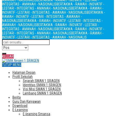
AMANAH - NASIONALIS
BERTAKWA - RAMAH - INOVATIF - LESTARI -
INTEGRITAS - AMANAH - NASIONALIS
BERTAKWA - RAMAH - INOVATIF -
LESTARI - INTEGRITAS - AMANAH - NASIONALIS
BERTAKWA - RAMAH -
INOVATIF - LESTARI - INTEGRITAS - AMANAH - NASIONALIS
BERTAKWA -
RAMAH - INOVATIF - LESTARI - INTEGRITAS - AMANAH -
NASIONALIS
BERTAKWA - RAMAH - INOVATIF - LESTARI - INTEGRITAS -
AMANAH - NASIONALIS
BERTAKWA - RAMAH - INOVATIF - LESTARI -
INTEGRITAS - AMANAH - NASIONALIS
BERTAKWA - RAMAH - INOVATIF -
LESTARI - INTEGRITAS - AMANAH - NASIONALIS
BERTAKWA - RAMAH -
INOVATIF - LESTARI - INTEGRITAS - AMANAH - NASIONALIS
KELUAR
TUTUP MENU
Halaman Depan
Profil Sekolah
Sejarah SMAN 1 SRAGEN
Identitas SMAN 1 SRAGEN
Visi Misi SMAN 1 SRAGEN
Lambang SMAN 1 SRAGEN
Berita
Guru Dan Karyawan
Download
E-Learning
E-learning Smansa