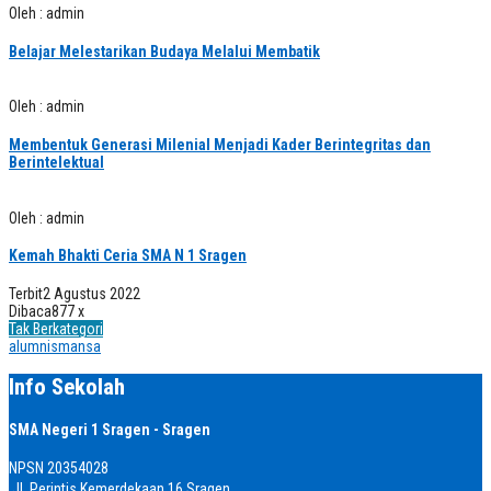
Oleh : admin
Belajar Melestarikan Budaya Melalui Membatik
Oleh : admin
Membentuk Generasi Milenial Menjadi Kader Berintegritas dan
Berintelektual
Oleh : admin
Kemah Bhakti Ceria SMA N 1 Sragen
Terbit
2 Agustus 2022
Dibaca
877 x
Tak Berkategori
alumnismansa
Info Sekolah
SMA Negeri 1 Sragen - Sragen
NPSN
20354028
Jl. Perintis Kemerdekaan 16 Sragen